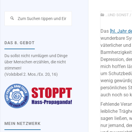
Suchen
...UND SONST
/
nach:
Das
[hl. Jahr d
wunderbare Sym
DAS 8. GEBOT
väterlicher un
Barmherzigkeit 
Du sollst nicht rumlügen und Dinge
Depression, de
über Menschen erzählen, die nicht
mich hoffen lä
stimmen!
um Schutzbedür
(Volxbibel 2. Mos./Ex. 20, 16)
wenig gewürdig
persönliches S
auch noch so kl
Fehlende Veran
leibliche Trägh
sagen ließen, w
MEIN NETZWERK
nur jemand, der