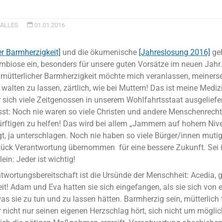
ALLES
01.01.2016
er Barmherzigkeit]
und die ökumenische
[Jahreslosung 2016]
geh
biose ein, besonders für unsere guten Vorsätze im neuen Jahr
d mütterlicher Barmherzigkeit möchte mich veranlassen, meinerse
walten zu lassen, zärtlich, wie bei Muttern! Das ist meine Medi
r sich viele Zeitgenossen in unserem Wohlfahrtsstaat ausgeliefe
sst: Noch nie waren so viele Christen und andere Menschenrechtl
ftigen zu helfen! Das wird bei allem „Jammern auf hohem Nive
t, ja unterschlagen. Noch nie haben so viele Bürger/innen mutig
tück Verantwortung übernommen für eine bessere Zukunft. Sei i
ein: Jeder ist wichtig!
twortungsbereitschaft ist die Ursünde der Menschheit: Acedia, g
eit! Adam und Eva hatten sie sich eingefangen, als sie sich von 
as sie zu tun und zu lassen hätten. Barmherzig sein, mütterlich
 nicht nur seinen eigenen Herzschlag hört, sich nicht um möglich