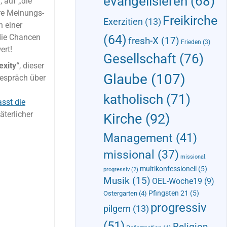
evangelisieren
(68)
 auf „die“
ere Meinungs-
Freikirche
Exerzitien
(13)
n einer
(64)
die Chancen
fresh-X
(17)
Frieden
(3)
ert!
Gesellschaft
(76)
exity“
, dieser
Glaube
(107)
espräch über
katholisch
(71)
asst die
äterlicher
Kirche
(92)
Management
(41)
missional
(37)
missional.
multikonfessionell
(5)
progressiv
(2)
Musik
(15)
OEL-Woche19
(9)
Pfingsten 21
(5)
Ostergarten
(4)
progressiv
pilgern
(13)
(51)
Religion