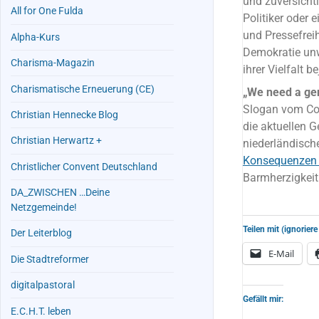
und zuversicht
All for One Fulda
Politiker oder 
und Pressefreih
Alpha-Kurs
Demokratie unw
Charisma-Magazin
ihrer Vielfalt 
Charismatische Erneuerung (CE)
„We need a gen
Slogan vom Co
Christian Hennecke Blog
die aktuellen G
Christian Herwartz +
niederländisch
Konsequenzen
Christlicher Convent Deutschland
Barmherzigkeit
DA_ZWISCHEN …Deine
Netzgemeinde!
Teilen mit (ignoriere
Der Leiterblog
E-Mail
Die Stadtreformer
digitalpastoral
Gefällt mir:
E.C.H.T. leben