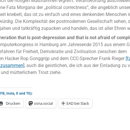
lich die nötigen Maßnahmen ergreift. Verantwortung abschieben,
eine Fata Morgana der „political correctness“, die angeblich uns
eit knebelt, das ist zu einfach und eines denkenden Menschen i
ürdig. Die Komplexität der postmodernen Gesellschaft sehen, 
bejahen und tatkräftig zupacken und handeln, das ist aller Ehren w
eration that is post-depression and that is not afraid of compl
mputerkongress in Hamburg am Jahresende 2015 aus einem G
efahren für Freiheit, Demokratie und Zivilisation zwischen dem
en Hacker Rop Gonggrijp und dem CCC-Sprecher Frank Rieger
[f
 zusammen]
, auch die geistlichen, die ich aus der Einladung zu v
 und mütterlichem Trost ziehe.
 FB, Insta, X und TG):
Drucken
osna.social
EAD bei Slack