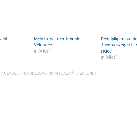
eit!
Mein freiwilliges Jahr als
Pedalpilgern auf d
Volunteer…
Jacobuswegen Lü
In "Alles"
Heide
In "Alles"
T
/
GLAUBE
/
PROGRESSIV
/
SPIRITUALITÄT
/
ZUKUNFT