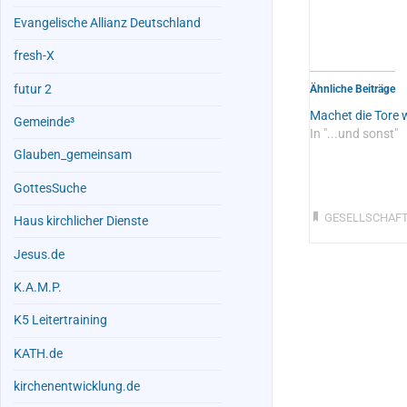
Evangelische Allianz Deutschland
fresh-X
futur 2
Ähnliche Beiträge
Machet die Tore w
Gemeinde³
In "...und sonst"
Glauben_gemeinsam
GottesSuche
GESELLSCHAF
Haus kirchlicher Dienste
Jesus.de
K.A.M.P.
K5 Leitertraining
KATH.de
kirchenentwicklung.de