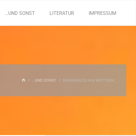
…UND SONST
LITERATUR
IMPRESSUM
START
...UND SONST
BARMHERZIG WIE MUTTERN…