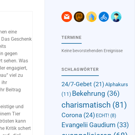
en eine
TERMINE
. Das Geschenk
its
Keine bevorstehenden Ereignisse
zin gegen
rt sehen. Was
er engagiert,
SCHLAGWÖRTER
au“ viel zu
 ihr
24/7-Gebet
(21)
Alphakurs
hr Beitrag
Bekehrung
(36)
(11)
charismatisch
(81)
eistige und
einem Tier
Corona
(24)
ECHT!
(8)
 trösten kann
Evangelii Gaudium
(33)
e Kritik schert