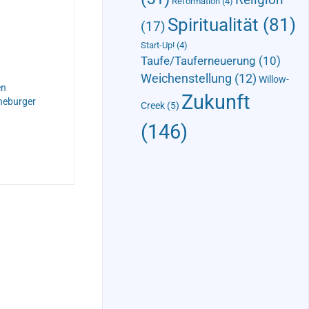
Reformation
(4)
Spiritualität
(81)
(17)
Start-Up!
(4)
Taufe/Tauferneuerung
(10)
Weichenstellung
(12)
Willow-
en
Zukunft
neburger
Creek
(5)
(146)