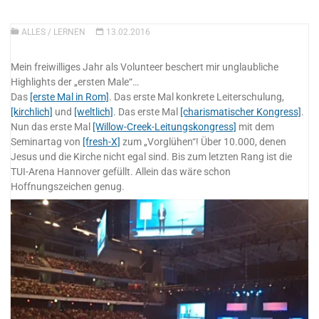
ALLES
/
LERNEN
13.02.2016
Mein freiwilliges Jahr als Volunteer beschert mir unglaubliche
Highlights der „ersten Male“…
Das
[erste Mal in Rom]
. Das erste Mal konkrete Leiterschulung,
[kirchlich]
und
[weltlich]
. Das erste Mal
[charismatischer Kongress]
.
Nun das erste Mal
[Willow-Creek-Leitungskongress]
mit dem
Seminartag von
[fresh-X]
zum „Vorglühen“! Über 10.000, denen
Jesus und die Kirche nicht egal sind. Bis zum letzten Rang ist die
TUI-Arena Hannover gefüllt. Allein das wäre schon
Hoffnungszeichen genug.