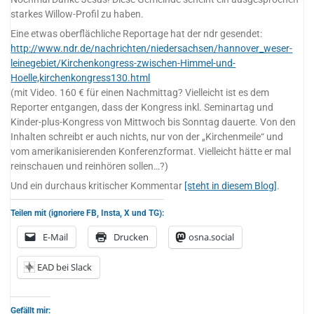
starkes Willow-Profil zu haben.
Eine etwas oberflächliche Reportage hat der ndr gesendet:
http://www.ndr.de/nachrichten/niedersachsen/hannover_weser-
leinegebiet/Kirchenkongress-zwischen-Himmel-und-
Hoelle,kirchenkongress130.html
(mit Video. 160 € für einen Nachmittag? Vielleicht ist es dem
Reporter entgangen, dass der Kongress inkl. Seminartag und
Kinder-plus-Kongress von Mittwoch bis Sonntag dauerte. Von den
Inhalten schreibt er auch nichts, nur von der „Kirchenmeile“ und
vom amerikanisierenden Konferenzformat. Vielleicht hätte er mal
reinschauen und reinhören sollen…?)
Und ein durchaus kritischer Kommentar
[steht in diesem Blog]
.
Teilen mit (ignoriere FB, Insta, X und TG):
E-Mail
Drucken
osna.social
EAD bei Slack
Gefällt mir: