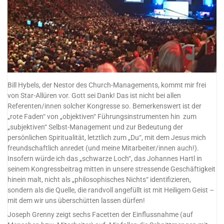
Bill Hybels, der Nestor des Church-Managements, kommt mir frei
von Star-Allüren vor. Gott sei Dank! Das ist nicht bei allen
Referenten/innen solcher Kongresse so. Bemerkenswert ist der
„rote Faden“ von „objektiven“ Führungsinstrumenten hin zum
„subjektiven“ Selbst-Management und zur Bedeutung der
persönlichen Spiritualität, letztlich zum „Du“, mit dem Jesus mich
freundschaftlich anredet (und meine Mitarbeiter/innen auch!).
Insofern würde ich das „schwarze Loch“, das Johannes Hartl in
seinem Kongressbeitrag mitten in unsere stressende Geschäftigkeit
hinein malt, nicht als „philosophisches Nichts“ identifizieren,
sondern als die Quelle, die randvoll angefüllt ist mit Heiligem Geist –
mit dem wir uns überschütten lassen dürfen!
Joseph Grenny zeigt sechs Facetten der Einflussnahme (auf