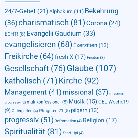
Bekehrung
24/7-Gebet
(21)
Alphakurs
(11)
charismatisch
(81)
(36)
Corona
(24)
Evangelii Gaudium
(33)
ECHT!
(8)
evangelisieren
(68)
Exerzitien
(13)
Freikirche
(64)
fresh-X
(17)
Frieden
(3)
Glaube
(107)
Gesellschaft
(76)
Kirche
(92)
katholisch
(71)
Management
(41)
missional
(37)
missional.
Musik
(15)
OEL-Woche19
multikonfessionell
(5)
progressiv
(2)
pilgern
(13)
(9)
Pfingsten 21
(5)
Ostergarten
(4)
progressiv
(51)
Religion
(17)
Reformation
(4)
Spiritualität
(81)
Start-Up!
(4)