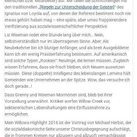
Menschen bzw. Mitarbeiter) auf. Mir fallen die Schnittmengen mit
den traditionellen „
[Regeln zur Unterscheidung der Geister]
“ des
Ignatius von Loyola auf, von denen der Referent bestimmt noch nie
etwas gehört haben mag – eine späte, aber umso frappierendere
Verifizierung aus sozialwissenschaftlicher Perspektive.
Liz Wiseman redet eine Stunde lang über mich… Nein,
selbstverständlich nur im übertragenen Sinne. Aber: Als
Neubekehrter bin ich blutiger Anfänger, und als breit Ausgebildeter
kann ich ein wenig Praxiserfahrung beisteuern. Auf amerikanisch
sind solche Typen „Rookies“: Neulinge, die lernen müssen. Zugleich
wissen Erfahrene, dass sie frisch bleiben, sich Neuem aussetzen
müssen. Diese (doppelte) Intelligenz des lebenslangen Lernens hält
Gemeinden wie Unternehmen an der Spitze. Wow, das versuche ich
doch gerade…!
Dass Grenny und Wiseman Mormonen sind, blieb bei ihrer
Vorstellung unerwähnt. Kritiker werfen Willow-Creek vor,
sektiererischen Lebenshaltungen eine Einflussnahme zu
ermöglichen.
Mein Willows-Highlight 2016 ist der Vortrag von Michael Herbst, der
die sozialdiakonische Seite unserer Christusbegegnung aufschlägt,
die in frommen Kreisen nur allzugern und allzuoft vernachlässigt