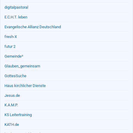
digitalpastoral
E.C.H.T. leben
Evangelische Allianz Deutschland
fresh-X
futur 2
Gemeinde³
Glauben_gemeinsam
GottesSuche
Haus kirchlicher Dienste
Jesus.de
K.A.M.P.
K5 Leitertraining
KATH.de