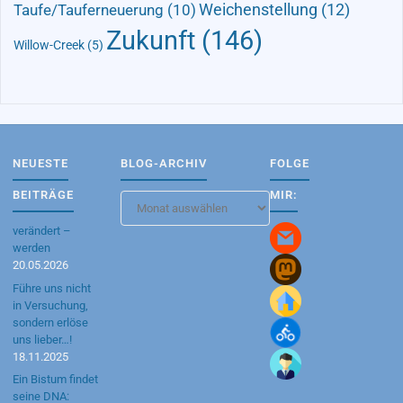
Taufe/Tauferneuerung
(10)
Weichenstellung
(12)
Zukunft
(146)
Willow-Creek
(5)
NEUESTE
BLOG-ARCHIV
FOLGE
BEITRÄGE
MIR:
Blog-
Archiv
verändert –
werden
20.05.2026
Führe uns nicht
in Versuchung,
sondern erlöse
uns lieber…!
18.11.2025
Ein Bistum findet
seine DNA: