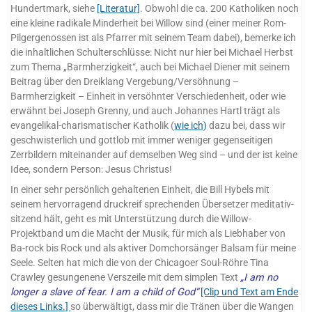
Hundertmark, siehe
[Literatur]
. Obwohl die ca. 200 Katholiken noch
eine kleine radikale Minderheit bei Willow sind (einer meiner Rom-
Pilgergenossen ist als Pfarrer mit seinem Team dabei), bemerke ich
die inhaltlichen Schulterschlüsse: Nicht nur hier bei Michael Herbst
zum Thema „Barmherzigkeit“, auch bei Michael Diener mit seinem
Beitrag über den Dreiklang Vergebung/Versöhnung –
Barmherzigkeit – Einheit in versöhnter Verschiedenheit, oder wie
erwähnt bei Joseph Grenny, und auch Johannes Hartl trägt als
evangelikal-charismatischer Katholik (
wie ich)
dazu bei, dass wir
geschwisterlich und gottlob mit immer weniger gegenseitigen
Zerrbildern miteinander auf demselben Weg sind – und der ist keine
Idee, sondern Person: Jesus Christus!
In einer sehr persönlich gehaltenen Einheit, die Bill Hybels mit
seinem hervorragend druckreif sprechenden Übersetzer meditativ-
sitzend hält, geht es mit Unterstützung durch die Willow-
Projektband um die Macht der Musik, für mich als Liebhaber von
Ba-rock bis Rock und als aktiver Domchorsänger Balsam für meine
Seele. Selten hat mich die von der Chicagoer Soul-Röhre Tina
Crawley gesungenene Verszeile mit dem simplen Text
„I am no
longer a slave of fear. I am a child of God“
[Clip und Text am Ende
dieses Links.]
so überwältigt, dass mir die Tränen über die Wangen