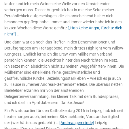
laufen und ich mein Weinen eine Weile vor den Umstehenden
verbergen muss. Dieser Augenblick hat in mir eine Seite meiner
Persönlichkeit aufgeschlagen, die ich anscheinend bisher nicht
besonders gepflegt habe. Immer und immer wieder habe ich in den
letzten Wochen diese Worte gehört:
[„Hab keine Angst, fürchte dich
nicht“]
…
Und dann war da noch das Treffen in den Denominationen und
Berufsgruppen am Freitagabend, mein drittes Highlight vom Willow-
Kongress. Endlich lerne ich die Crew vom Mülheimer Verband
persönlich kennen, die Gesichter hinter den Nachrichten im Netz.
Ich setze mich absichtlich nicht zu meinen Weggefährten/innen. Die
Mülheimer sind eine kleine, feine, geschwisterliche und
gastfreundliche Kirche. Beziehungsstark eben – wie ich es ja auch
zu Hause in „meiner Andreas-Gemeinde“ erlebe. Die überaus netten
Bielefelder erzählen mir von der anstehenden
Delegiertenversammlung. Ein kleiner Talk mit dem Bundespräses,
und ich darf im April dabei sein. Danke Jesus!
Ein Privatquartier für den Katholikentag 2016 in Leipzig hab ich seit
heute morgen auch, bei meiner Sitznachbarin, Vorstandsmitglied
der (wer hätte das gedacht!) …
[Andreasgemeinde]
Leipzig!
Nochmal Danke Jesus! Diese Gemeinde scheint ein ausgesprochen