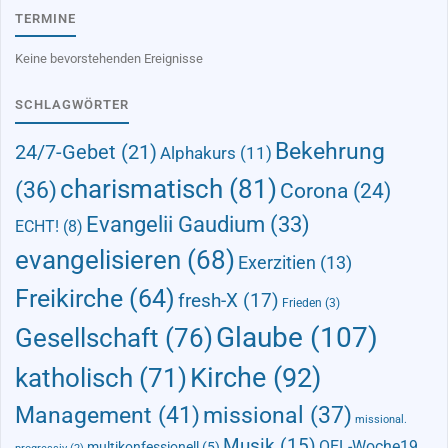
TERMINE
Keine bevorstehenden Ereignisse
SCHLAGWÖRTER
Bekehrung
24/7-Gebet
(21)
Alphakurs
(11)
charismatisch
(81)
(36)
Corona
(24)
Evangelii Gaudium
(33)
ECHT!
(8)
evangelisieren
(68)
Exerzitien
(13)
Freikirche
(64)
fresh-X
(17)
Frieden
(3)
Glaube
(107)
Gesellschaft
(76)
Kirche
(92)
katholisch
(71)
Management
(41)
missional
(37)
missional.
Musik
(15)
OEL-Woche19
multikonfessionell
(5)