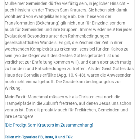
Mülheimer Gemeinden dürfen vielfältig sein, in jeglicher Hinsicht –
auch hinsichtlich der Thesen Sam Krauters. Sie heben sich damit
wohltuend von evangelikaler Enge ab. Die These von der
Transformation (Bekehrung) gilt nicht nur für Einzelne, sondern
auch für Gemeinden und ihre Gruppen. Immer wieder neu! Bei jeder
Evaluation! Besonders unter den Rahmenbedingungen
gesellschaftlichen Wandels. Es gilt, die Zeichen der Zeit in ihrer
wachsenden Komplexität zu erkennen, sensibel für den Kairos zu
sein (wo die Gegenwart des Geistes Gottes gefordert ist und
verdichtet zur Entfaltung kommen will), und dann aber auch mutig
zu handeln und Entscheidungen zu treffen. Als der Geist Gottes das
Haus des Cornelius erfüllte (Apg. 10, 9-48), waren die Anwesenden
noch nicht einmal getauft. Die Gnade kam bedingungslos zur
Wirkung.
Mein Fazit:
Manchmal müssen wir als Christen erst noch die
Trampelpfade in die Zukunft freitreten, auf denen Jesus uns schon
voraus ist. Das gilt proaktiv auch für Freikirchen, Gemeinden und
ihre Leitungen!
[Die Predigt Sam Krauters im Zusammenhang]
Teilen mit (ignoriere FB, Insta, X und TG):