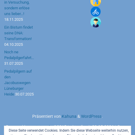
in Versuchung,
sondern erlöse
uns lieber…!
18.11.2025
Ein Bistum findet
seine DNA:
Transformation!
04.10.2025
Noch ne
Pedalpilgerfahrt…
31.07.2025
Pedalpilgern auf
den
Jacobuswegen
Lüneburger
Heide
30.07.2025
Präsentiert von
Kahuna
&
WordPress
.
Powered by
motetus.de
©2015 | aktuell seit 20.05.2026 | Server:
Diese Seite verwendet Cookies. Indem Sie diese Webseite weiterhin nutzen,
Strato AG