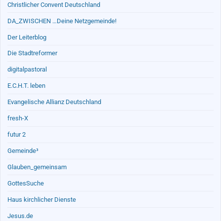
Christlicher Convent Deutschland
DA_ZWISCHEN …Deine Netzgemeinde!
Der Leiterblog
Die Stadtreformer
digitalpastoral
E.C.H.T. leben
Evangelische Allianz Deutschland
fresh-X
futur 2
Gemeinde³
Glauben_gemeinsam
GottesSuche
Haus kirchlicher Dienste
Jesus.de