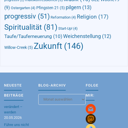
progressiv
(2)
pilgern
(13)
(9)
Pfingsten 21
(5)
Ostergarten
(4)
progressiv
(51)
Religion
(17)
Reformation
(4)
Spiritualität
(81)
Start-Up!
(4)
Taufe/Tauferneuerung
(10)
Weichenstellung
(12)
Zukunft
(146)
Willow-Creek
(5)
NEUESTE
BLOG-ARCHIV
FOLGE
BEITRÄGE
MIR:
Blog-
Archiv
verändert –
werden
20.05.2026
Führe uns nicht