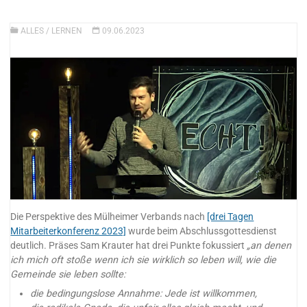
ALLES
/
LERNEN
09.06.2023
Die Perspektive des Mülheimer Verbands nach
[drei Tagen
Mitarbeiterkonferenz 2023]
wurde beim Abschlussgottesdienst
deutlich. Präses Sam Krauter hat drei Punkte fokussiert
„an denen
ich mich oft stoße wenn ich sie wirklich so leben will, wie die
Gemeinde sie leben sollte:
die bedingungslose Annahme: Jede ist willkommen,