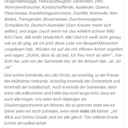
Drogenabhängige, Holocaustleugner, Satanisten, Otto-
Normalverbraucher, Kunstschaffende, Ausländer, Queere,
Fleischesser, Krankheitsgezeichnete, Zweifler, Kriminelle, Non-
Binäre, Transgender, Besserwisser, Duschverweigerer,
Schwäbische, Deutsch-Australier (Sam Krauter meint sich
selber), und sogar, (auch wenn mir das wirklich schwer fällt)
KSC-Fans. Alle heißt tatsächlich: Alle! Und ich weiß nicht genau,
wie es dir ging, als ich jetzt diese Liste von Beispiel-Menschen
vorgelesen hab…Würden wir auf die mit offenen Armen zugehen
und sagen: „Schön, dass du da bist, ich freu mich so sehr!“…Von
Gott her, und von der Gemeinde her, ist die Antwort klar: Ja! Ja!
Ja!“
Eine solche Gemeinde, als Leib Christi, sei anstößig, so der Präses
des Mülheimer Verbands. Anstößig innerhalb der Christenheit und
innerhalb der Gesellschaft. Auch innerhalb der Gemeinden, denn
wenn alle willkommen sind heiße das noch lange nicht, dass wir
auch alle mögen. Uns seien doch diejenigen als
Glaubensgeschwister am liebsten, die so gestrickt seien wie wir.
Daher seien wir doch zufrieden, wenn eben
nicht
alle kämen.
„Im
Blick aus Gottes Gnade sind wir alle gleich.“
Die radikale Gnade
Gottes sei radikal unfair.