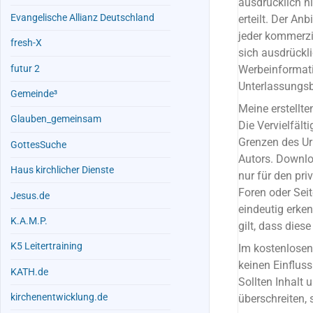
ausdrücklich ni
Evangelische Allianz Deutschland
erteilt. Der An
jeder kommerzi
fresh-X
sich ausdrückli
futur 2
Werbeinformati
Unterlassungsb
Gemeinde³
Meine erstellt
Glauben_gemeinsam
Die Vervielfält
Grenzen des Ur
GottesSuche
Autors. Downlo
Haus kirchlicher Dienste
nur für den pri
Foren oder Sei
Jesus.de
eindeutig erke
K.A.M.P.
gilt, dass die
K5 Leitertraining
Im kostenlose
keinen Einflus
KATH.de
Sollten Inhalt
kirchenentwicklung.de
überschreiten,