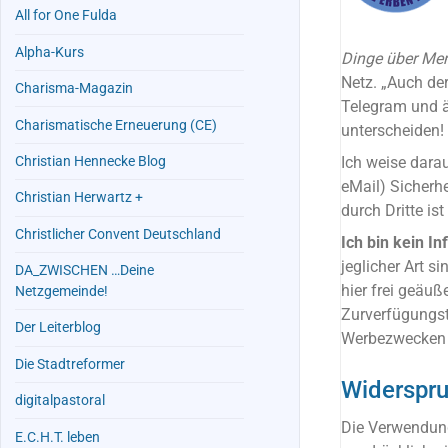
All for One Fulda
Alpha-Kurs
Dinge über Men
Netz. „Auch de
Charisma-Magazin
Telegram und ä
Charismatische Erneuerung (CE)
unterscheiden!
Christian Hennecke Blog
Ich weise darau
eMail) Sicherh
Christian Herwartz +
durch Dritte ist
Christlicher Convent Deutschland
Ich bin kein In
jeglicher Art 
DA_ZWISCHEN …Deine
hier frei geäu
Netzgemeinde!
Zurverfügungst
Der Leiterblog
Werbezwecken m
Die Stadtreformer
Widerspr
digitalpastoral
Die Verwendung
E.C.H.T. leben