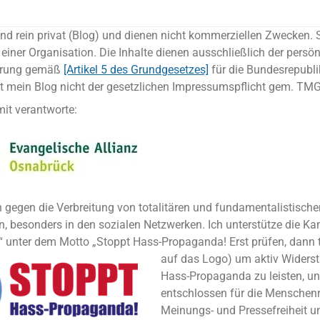
ind rein privat (Blog) und dienen nicht kommerziellen Zwecken. 
einer Organisation. Die Inhalte dienen ausschließlich der persö
rung gemäß
[Artikel 5 des Grundgesetzes]
für die Bundesrepubli
gt mein Blog nicht der gesetzlichen Impressumspflicht gem. T
 mit verantworte:
 gegen die Verbreitung von totalitären und fundamentalistische
en, besonders in den sozialen Netzwerken. Ich unterstütze die K
“ unter dem Motto „Stoppt Hass-Propaganda! Erst prüfen, dann t
auf das Logo) um aktiv Widers
Hass-Propaganda zu leisten, u
entschlossen für die Menschenr
Meinungs- und Pressefreiheit 