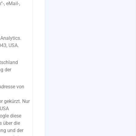
-, eMail-,
Analytics.
043, USA.
utschland
ng der
-Adresse von
 gekürzt. Nur
n USA
ogle diese
 über die
ung und der