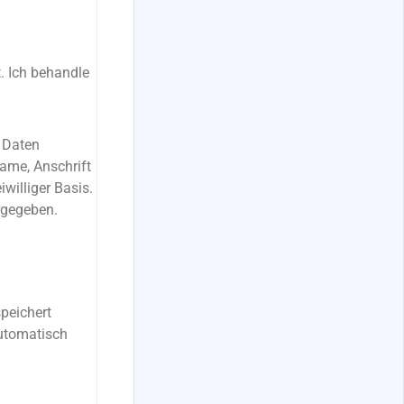
t. Ich behandle
 Daten
ame, Anschrift
iwilliger Basis.
rgegeben.
speichert
automatisch