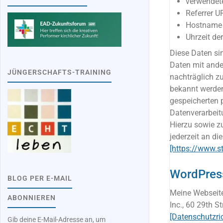
verwendet
Referrer U
Hostname 
Uhrzeit de
Diese Daten si
Daten mit ande
JÜNGERSCHAFTS-TRAINING
nachträglich z
bekannt werden.
gespeicherten
Datenverarbeit
Hierzu sowie 
jederzeit an d
[https://www.s
WordPres
BLOG PER E-MAIL
Meine Webseite
ABONNIEREN
Inc., 60 29th S
[Datenschutzric
Gib deine E-Mail-Adresse an, um