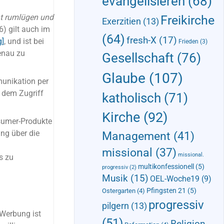
evangelisieren
(68)
ht rumlügen und
Freikirche
Exerzitien
(13)
6) gilt auch im
(64)
fresh-X
(17)
g]
, und ist bei
Frieden
(3)
enau zu
Gesellschaft
(76)
Glaube
(107)
munikation per
r dem Zugriff
katholisch
(71)
Kirche
(92)
nsumer-Produkte
ng über die
Management
(41)
missional
(37)
missional.
s zu
multikonfessionell
(5)
progressiv
(2)
Musik
(15)
OEL-Woche19
(9)
Pfingsten 21
(5)
Ostergarten
(4)
progressiv
pilgern
(13)
Werbung ist
(51)
Religion