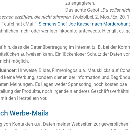
zu engagieren.
Das achte Gebot
„Du sollst nic
schen erzählen, die nicht stimmen.
(Volxbibel, 2. Mos./Ex. 20, 1
r Teufel hat eMail“
[Siemens-Chef Joe Kaeser nach Morddrohun
hnlichen mehr oder weniger inkognito unterwegs. Hier gilt es, g
f hin, dass die Datenübertragung im Internet (z. B. bei der Kom
eitslücken aufweisen kann. Ein lückenloser Schutz der Daten vo
 nicht möglich.
fluencer
: Hinweise, Bilder, Firmenlogos u.a. Mausklicks auf Co
sind keine Werbung, sondern dienen der Information und Begründu
ßerten Meinungen. Es liegen weder Sponsoring, noch kostenlose
ellung der Produkte, noch irgendein anderes Geschäftsverhältni
it den Herstellern vor.
uch Werbe-Mails
 von Kontakten u.a. Daten meiner Webseiten zur gewerblichen 