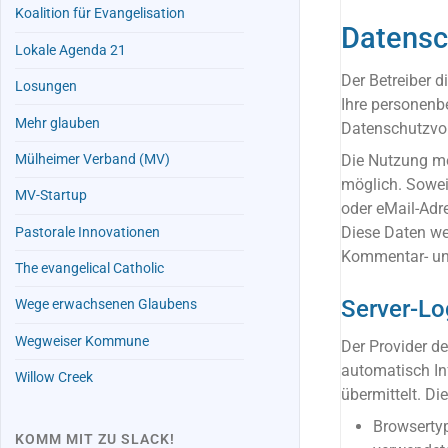
Koalition für Evangelisation
Datensc
Lokale Agenda 21
Der Betreiber d
Losungen
Ihre personenb
Mehr glauben
Datenschutzvor
Mülheimer Verband (MV)
Die Nutzung me
möglich. Sowei
MV-Startup
oder eMail-Adre
Diese Daten we
Pastorale Innovationen
Kommentar- und
The evangelical Catholic
Server-Lo
Wege erwachsenen Glaubens
Wegweiser Kommune
Der Provider de
automatisch In
Willow Creek
übermittelt. Die
Browserty
KOMM MIT ZU SLACK!