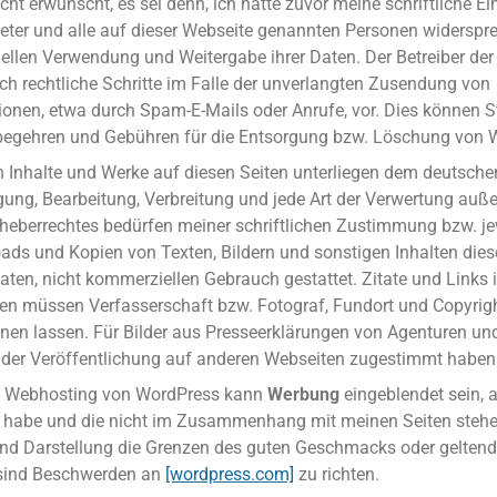
cht erwünscht, es sei denn, ich hatte zuvor meine schriftliche Ei
bieter und alle auf dieser Webseite genannten Personen widerspr
ellen Verwendung und Weitergabe ihrer Daten. Der Betreiber der 
ch rechtliche Schritte im Falle der unverlangten Zusendung von
onen, etwa durch Spam-E-Mails oder Anrufe, vor. Dies können S
egehren und Gebühren für die Entsorgung bzw. Löschung von W
en Inhalte und Werke auf diesen Seiten unterliegen dem deutsche
igung, Bearbeitung, Verbreitung und jede Art der Verwertung auße
heberrechtes bedürfen meiner schriftlichen Zustimmung bzw. je
ads und Kopien von Texten, Bildern und sonstigen Inhalten diese
vaten, nicht kommerziellen Gebrauch gestattet. Zitate und Links 
ten müssen Verfasserschaft bzw. Fotograf, Fundort und Copyrig
nnen lassen. Für Bilder aus Presseerklärungen von Agenturen und
se der Veröffentlichung auf anderen Webseiten zugestimmt haben
n Webhosting von WordPress kann
Werbung
eingeblendet sein, a
s habe und die nicht im Zusammenhang mit meinen Seiten steh
 und Darstellung die Grenzen des guten Geschmacks oder geltend
 sind Beschwerden an
[wordpress.com]
zu richten.