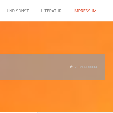
…UND SONST
LITERATUR
IMPRESSUM
START
IMPRESSUM