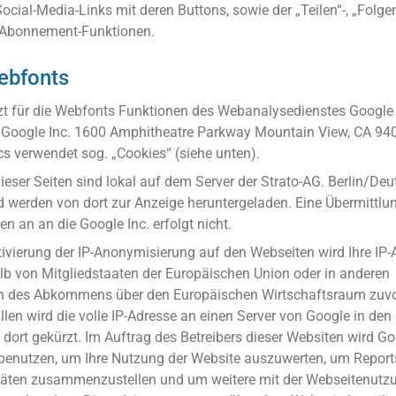
ocial-Media-Links mit deren Buttons, sowie der „Teilen“-, „Folgen“
 Abonnement-Funktionen.
ebfonts
t für die Webfonts Funktionen des Webanalysedienstes Google 
ie Google Inc. 1600 Amphitheatre Parkway Mountain View, CA 94
cs verwendet sog. „Cookies“ (siehe unten).
ieser Seiten sind lokal auf dem Server der Strato-AG. Berlin/De
d werden von dort zur Anzeige heruntergeladen. Eine Übermittlu
 an an die Google Inc. erfolgt nicht.
ktivierung der IP-Anonymisierung auf den Webseiten wird Ihre IP
lb von Mitgliedstaaten der Europäischen Union oder in anderen
n des Abkommens über den Europäischen Wirtschaftsraum zuvor
len wird die volle IP-Adresse an einen Server von Google in de
dort gekürzt. Im Auftrag des Betreibers dieser Websiten wird Go
benutzen, um Ihre Nutzung der Website auszuwerten, um Reports
täten zusammenzustellen und um weitere mit der Webseitenutz