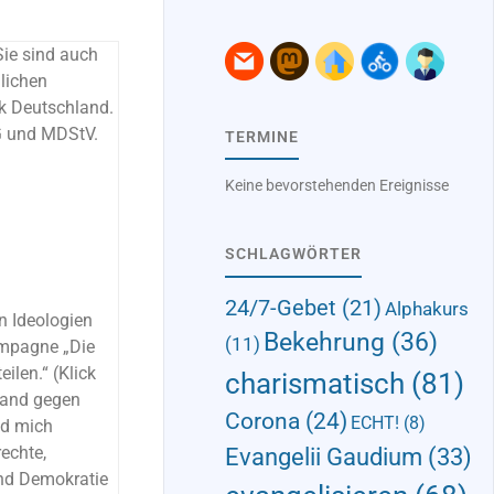
Sie sind auch
nlichen
k Deutschland.
MG und MDStV.
TERMINE
Keine bevorstehenden Ereignisse
SCHLAGWÖRTER
24/7-Gebet
(21)
Alphakurs
n Ideologien
Bekehrung
(36)
(11)
ampagne „Die
eilen.“
(Klick
charismatisch
(81)
tand gegen
Corona
(24)
ECHT!
(8)
nd mich
echte,
Evangelii Gaudium
(33)
und Demokratie