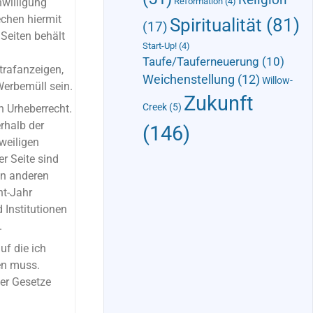
Reformation
(4)
nwilligung
echen hiermit
Spiritualität
(81)
(17)
Seiten behält
Start-Up!
(4)
Taufe/Tauferneuerung
(10)
trafanzeigen,
Weichenstellung
(12)
Willow-
erbemüll sein.
Zukunft
Creek
(5)
n Urheberrecht.
rhalb der
(146)
weiligen
r Seite sind
in anderen
ht-Jahr
 Institutionen
.
uf die ich
en muss.
er Gesetze