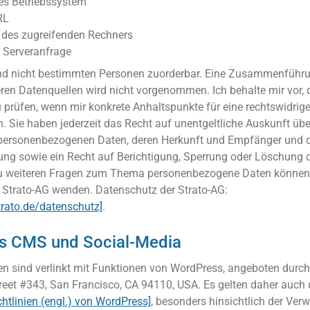
es Betriebssystem
RL
des zugreifenden Rechners
r Serveranfrage
nd nicht bestimmten Personen zuorderbar. Eine Zusammenführu
ren Datenquellen wird nicht vorgenommen. Ich behalte mir vor, 
u prüfen, wenn mir konkrete Anhaltspunkte für eine rechtswidri
 Sie haben jederzeit das Recht auf unentgeltliche Auskunft übe
 personenbezogenen Daten, deren Herkunft und Empfänger und 
ung sowie ein Recht auf Berichtigung, Sperrung oder Löschung d
zu weiteren Fragen zum Thema personenbezogene Daten können 
ie Strato-AG wenden. Datenschutz der Strato-AG:
trato.de/datenschutz]
.
s CMS und Social-Media
n sind verlinkt mit Funktionen von WordPress, angeboten durc
treet #343, San Francisco, CA 94110, USA. Es gelten daher auch 
htlinien (engl.) von WordPress]
, besonders hinsichtlich der Ve