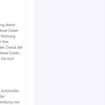
ng dieser
diese Daten
ge Nutzung
r Ihre
den Zweck der
ieser Daten.
Sie sich
h Automattic
die
rwendung von