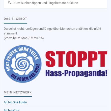
na
DAS 8. GEBOT
Du sollst nicht rumlügen und Dinge über Menschen erzählen, die nicht
stimmen!
(Volxbibel 2. Mos./Ex. 20, 16)
MEIN NETZWERK
All for One Fulda
Alpha-Kurs