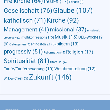
Freikirche
(64)
fresh-X
(17)
Frieden
(3)
Glaube
(107)
Gesellschaft
(76)
Kirche
(92)
katholisch
(71)
Management
(41)
missional
(37)
missional.
Musik
(15)
OEL-Woche19
multikonfessionell
(5)
progressiv
(2)
pilgern
(13)
(9)
Pfingsten 21
(5)
Ostergarten
(4)
progressiv
(51)
Religion
(17)
Reformation
(4)
Spiritualität
(81)
Start-Up!
(4)
Taufe/Tauferneuerung
(10)
Weichenstellung
(12)
Zukunft
(146)
Willow-Creek
(5)