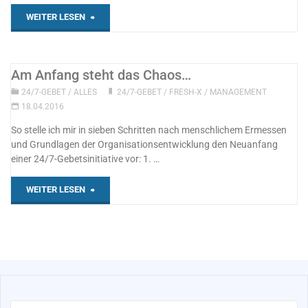
"24/7-
WEITER LESEN
Startup"
Am Anfang steht das Chaos…
24/7-GEBET
/
ALLES
24/7-GEBET
/
FRESH-X
/
MANAGEMENT
18.04.2016
So stelle ich mir in sieben Schritten nach menschlichem Ermessen
und Grundlagen der Organisationsentwicklung den Neuanfang
einer 24/7-Gebetsinitiative vor: 1. …
"Am
WEITER LESEN
Anfang
steht
das
Chaos…"
Su