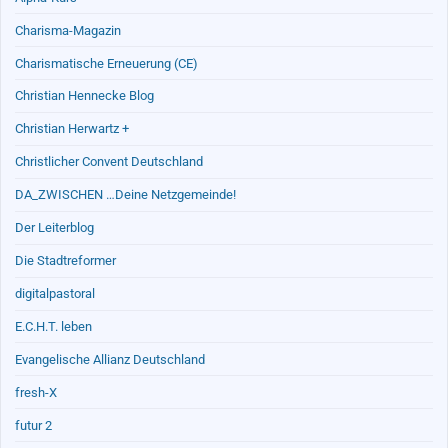
Charisma-Magazin
Charismatische Erneuerung (CE)
Christian Hennecke Blog
Christian Herwartz +
Christlicher Convent Deutschland
DA_ZWISCHEN …Deine Netzgemeinde!
Der Leiterblog
Die Stadtreformer
digitalpastoral
E.C.H.T. leben
Evangelische Allianz Deutschland
fresh-X
futur 2