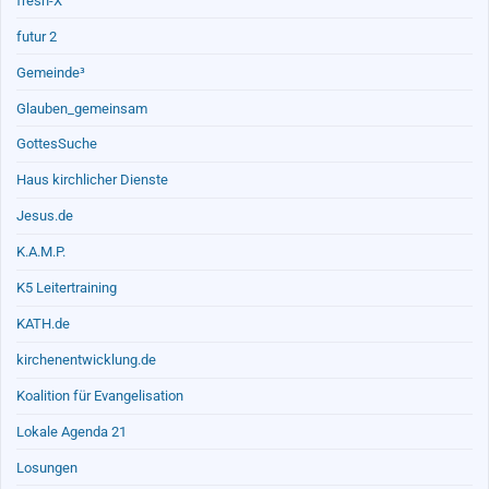
fresh-X
futur 2
Gemeinde³
Glauben_gemeinsam
GottesSuche
Haus kirchlicher Dienste
Jesus.de
K.A.M.P.
K5 Leitertraining
KATH.de
kirchenentwicklung.de
Koalition für Evangelisation
Lokale Agenda 21
Losungen