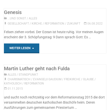
Genesis
...UND SONST
/
ALLES
GESELLSCHAFT
/
KIRCHE
/
REFORMATION
/
ZUKUNFT
06.08.2022
Felsen ziehen vorbei. Der Ozean ist heute ruhig. Vor meinen Augen
erscheint der 3. Schöpfungstag: 9 Dann sprach Gott: Es …
"Genesis"
WEITER LESEN
Martin Luther geht nach Fulda
ALLES
/
STANDPUNKT
CHARISMATISCH
/
EVANGELII GAUDIUM
/
FREIKIRCHE
/
GLAUBE
/
KATHOLISCH
/
REFORMATION
01.11.2015
und sucht noch rechtzeitig vor dem Reformationstag 2015 die dort
versammelten deutschen katholischen Bischöfe heim. Deren
Ausführungen zum gemeinsamen Priestertum …