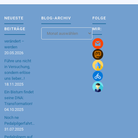
NEUESTE
BLOG-ARCHIV
FOLGE
BEITRÄGE
MIR:
Blog-
Archiv
verändert –
werden
20.05.2026
Führe uns nicht
in Versuchung,
sondern erlöse
uns lieber…!
18.11.2025
Ein Bistum findet
seine DNA:
Transformation!
04.10.2025
Noch ne
Pedalpilgerfahrt…
31.07.2025
Pedalpilgern auf