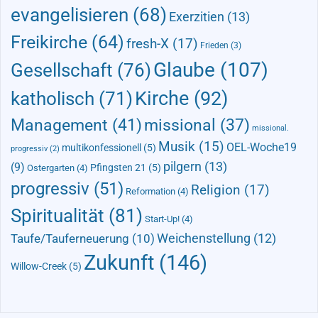
evangelisieren
(68)
Exerzitien
(13)
Freikirche
(64)
fresh-X
(17)
Frieden
(3)
Glaube
(107)
Gesellschaft
(76)
Kirche
(92)
katholisch
(71)
Management
(41)
missional
(37)
missional.
Musik
(15)
OEL-Woche19
multikonfessionell
(5)
progressiv
(2)
pilgern
(13)
(9)
Pfingsten 21
(5)
Ostergarten
(4)
progressiv
(51)
Religion
(17)
Reformation
(4)
Spiritualität
(81)
Start-Up!
(4)
Taufe/Tauferneuerung
(10)
Weichenstellung
(12)
Zukunft
(146)
Willow-Creek
(5)