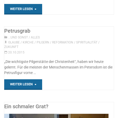
"Martin
WEITER LESEN
Luther
geht
Petrusgrab
...UND SONST
/
ALLES
nach
GLAUBE
/
KIRCHE
/
PILGERN
/
REFORMATION
/
SPIRITUALITÄT
/
ZUKUNFT
Fulda"
20.10.2015
„Die wichtigste Pilgerstätte der Christenheit“, haben wir heute
gelernt. Für die meisten der Menschenmassen im Petersdom ist die
Petrusfigur vorne …
"Petrusgrab"
WEITER LESEN
Ein schmaler Grat?