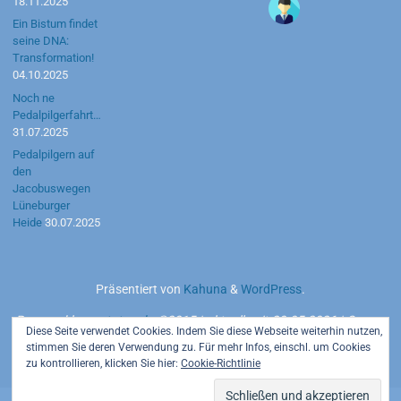
18.11.2025
Ein Bistum findet
seine DNA:
Transformation!
04.10.2025
Noch ne
Pedalpilgerfahrt…
31.07.2025
Pedalpilgern auf
den
Jacobuswegen
Lüneburger
Heide
30.07.2025
Präsentiert von
Kahuna
&
WordPress
.
Powered by
motetus.de
©2015 | aktuell seit 20.05.2026 | Server:
Diese Seite verwendet Cookies. Indem Sie diese Webseite weiterhin nutzen,
Strato AG
stimmen Sie deren Verwendung zu. Für mehr Infos, einschl. um Cookies
zu kontrollieren, klicken Sie hier:
Cookie-Richtlinie