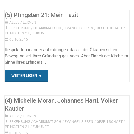
(5) Pfingsten 21: Mein Fazit
ALLES
/
LERNEN
BEKEHRUNG
/
CHARISMATISCH
/
EVANGELISIEREN
/
GESELLSCHAFT
/
PFINGSTEN 21
/
ZUKUNFT
05.10.2016
Respekt füreinander aufzubringen, das ist der Ökumenischen
Bewegung seit ihrer Gründung gelungen. Aber Einheit der Kirche im
Sinne ihres Erfinders …
"
WEITER LESEN
(5)
Pfingsten
(4) Michelle Moran, Johannes Hartl, Volker
Kauder
21:
ALLES
/
LERNEN
BEKEHRUNG
/
CHARISMATISCH
/
EVANGELISIEREN
/
GESELLSCHAFT
/
Mein
PFINGSTEN 21
/
ZUKUNFT
05.10.2016