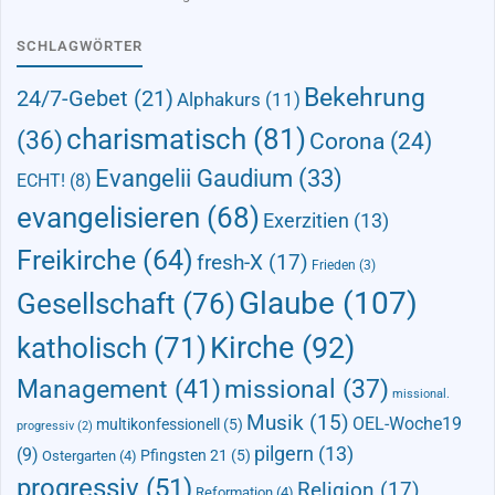
SCHLAGWÖRTER
Bekehrung
24/7-Gebet
(21)
Alphakurs
(11)
charismatisch
(81)
(36)
Corona
(24)
Evangelii Gaudium
(33)
ECHT!
(8)
evangelisieren
(68)
Exerzitien
(13)
Freikirche
(64)
fresh-X
(17)
Frieden
(3)
Glaube
(107)
Gesellschaft
(76)
Kirche
(92)
katholisch
(71)
Management
(41)
missional
(37)
missional.
Musik
(15)
OEL-Woche19
multikonfessionell
(5)
progressiv
(2)
pilgern
(13)
(9)
Pfingsten 21
(5)
Ostergarten
(4)
progressiv
(51)
Religion
(17)
Reformation
(4)