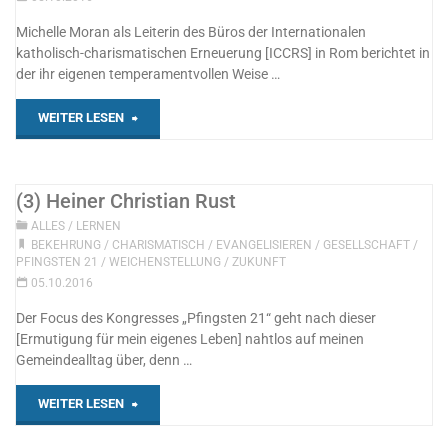
Fazit"
Michelle Moran als Leiterin des Büros der Internationalen
katholisch-charismatischen Erneuerung [ICCRS] in Rom berichtet in
der ihr eigenen temperamentvollen Weise …
"
WEITER LESEN
(4)
Michelle
(3) Heiner Christian Rust
ALLES
/
LERNEN
Moran,
BEKEHRUNG
/
CHARISMATISCH
/
EVANGELISIEREN
/
GESELLSCHAFT
/
PFINGSTEN 21
/
WEICHENSTELLUNG
/
ZUKUNFT
Johannes
05.10.2016
Hartl,
Der Focus des Kongresses „Pfingsten 21“ geht nach dieser
[Ermutigung für mein eigenes Leben] nahtlos auf meinen
Volker
Gemeindealltag über, denn …
Kauder"
"
WEITER LESEN
(3)