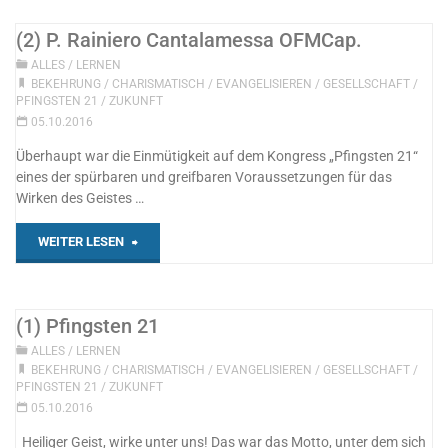
Heiner
(2) P. Rainiero Cantalamessa OFMCap.
ALLES
/
LERNEN
Christian
BEKEHRUNG
/
CHARISMATISCH
/
EVANGELISIEREN
/
GESELLSCHAFT
/
PFINGSTEN 21
/
ZUKUNFT
Rust"
05.10.2016
Überhaupt war die Einmütigkeit auf dem Kongress „Pfingsten 21“
eines der spürbaren und greifbaren Voraussetzungen für das
Wirken des Geistes …
"
WEITER LESEN
(2)
P.
(1) Pfingsten 21
ALLES
/
LERNEN
Rainiero
BEKEHRUNG
/
CHARISMATISCH
/
EVANGELISIEREN
/
GESELLSCHAFT
/
PFINGSTEN 21
/
ZUKUNFT
Cantalamessa
05.10.2016
OFMCap."
Heiliger Geist, wirke unter uns! Das war das Motto, unter dem sich