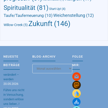
Spiritualität
(81)
Start-Up!
(4)
Taufe/Tauferneuerung
(10)
Weichenstellung
(12)
Zukunft
(146)
Willow-Creek
(5)
NEUESTE
BLOG-ARCHIV
FOLGE
BEITRÄGE
MIR:
Blog-
Archiv
verändert –
werden
20.05.2026
Führe uns nicht
in Versuchung,
sondern erlöse
uns lieber…!