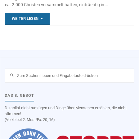
ca. 2.000 Christen versammelt hatten, einträchtig in …
"
WEITER LESEN
(1)
Pfingsten
21"
Su
na
DAS 8. GEBOT
Du sollst nicht rumlügen und Dinge über Menschen erzählen, die nicht
stimmen!
(Volxbibel 2. Mos./Ex. 20, 16)