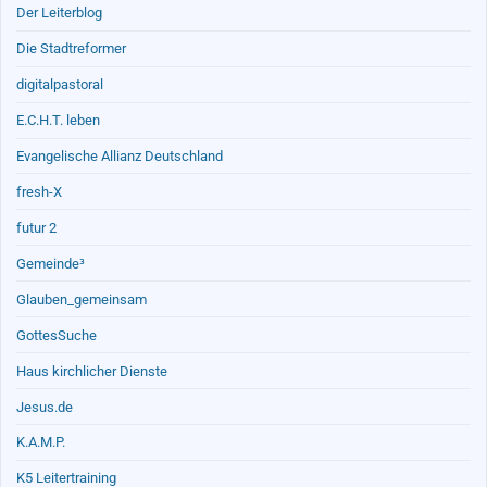
Der Leiterblog
Die Stadtreformer
digitalpastoral
E.C.H.T. leben
Evangelische Allianz Deutschland
fresh-X
futur 2
Gemeinde³
Glauben_gemeinsam
GottesSuche
Haus kirchlicher Dienste
Jesus.de
K.A.M.P.
K5 Leitertraining