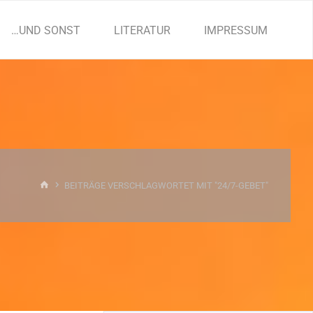
…UND SONST
LITERATUR
IMPRESSUM
START
BEITRÄGE VERSCHLAGWORTET MIT "24/7-GEBET"