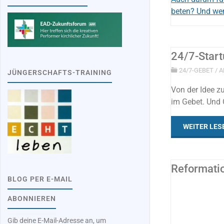
beten? Und wen
24/7-Star
24/7-GEBET
/
A
JÜNGERSCHAFTS-TRAINING
Von der Idee z
im Gebet. Und 
WEITER LES
Reformati
BLOG PER E-MAIL
ABONNIEREN
ALLES
/
LERNEN
/
STANDPUNKT
Gib deine E-Mail-Adresse an, um