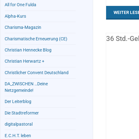
All for One Fulda
WEITER LES
Alpha-Kurs
Charisma-Magazin
36 Std.-Ge
Charismatische Erneuerung (CE)
Christian Hennecke Blog
...UND SONST
/
ALLES
Christian Herwartz +
Christlicher Convent Deutschland
DA_ZWISCHEN …Deine
Netzgemeinde!
Der Leiterblog
Die Stadtreformer
digitalpastoral
E.C.H.T. leben