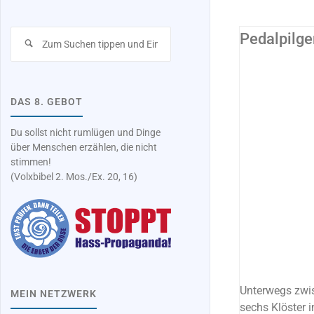
Suchen
Pedalpilg
nach:
ALLES
/
LERNEN
DAS 8. GEBOT
Du sollst nicht rumlügen und Dinge
über Menschen erzählen, die nicht
stimmen!
(Volxbibel 2. Mos./Ex. 20, 16)
Unterwegs zwis
MEIN NETZWERK
sechs Klöster i