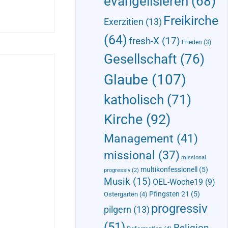
evangelisieren
(68)
Freikirche
Exerzitien
(13)
(64)
fresh-X
(17)
Frieden
(3)
Gesellschaft
(76)
Glaube
(107)
katholisch
(71)
Kirche
(92)
Management
(41)
missional
(37)
missional.
multikonfessionell
(5)
progressiv
(2)
Musik
(15)
OEL-Woche19
(9)
Pfingsten 21
(5)
Ostergarten
(4)
progressiv
pilgern
(13)
(51)
Religion