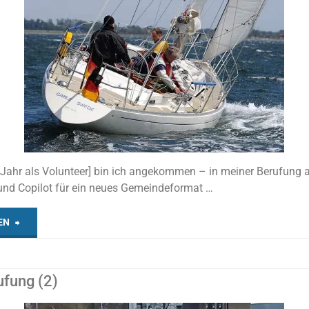
ahr als Volunteer] bin ich angekommen – in meiner Berufung a
nd Copilot für ein neues Gemeindeformat …
"Reformation
EN
des
fung (2)
Herzens"