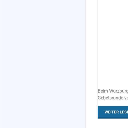
ALLES
/
BERUFUNG
/
STANDPUNKT
Beim Würzburge
Gebetsrunde von
WEITER LES