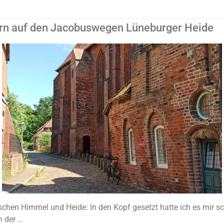
ern auf den Jacobuswegen Lüneburger Heide
chen Himmel und Heide: In den Kopf gesetzt hatte ich es mir sc
n der …