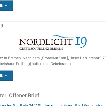
"„Die
EN
Kraft
19
der
Berufung“"
z in Bremen. Nach dem „Probelauf“ mit [„Unser Herz brennt“] 2
betshaus Freiburg] hatten der [Gebetsraum …
"Nordlicht
EN
19"
ter: Offener Brief
 meine Stadt ein 24/7-Startup mit der Frage: Wie können wir di