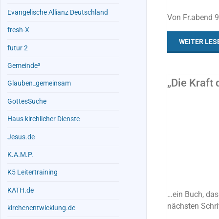
Evangelische Allianz Deutschland
Von Fr.abend 9
fresh-X
WEITER LES
futur 2
Gemeinde³
„Die Kraft
Glauben_gemeinsam
GottesSuche
ALLES
/
BERUFUNG
Haus kirchlicher Dienste
Jesus.de
K.A.M.P.
K5 Leitertraining
KATH.de
…ein Buch, das
nächsten Schri
kirchenentwicklung.de