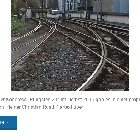
r Kongress „Pfingsten 21“ im Herbst 2016 gab es in einer prop
 [Heiner Christian Rust] Klartext über …
"Meine
EN
Berufung