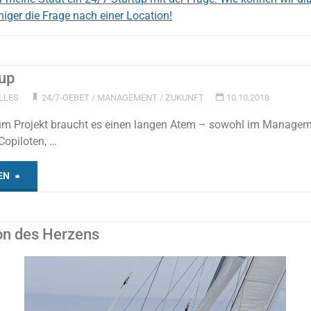
iger die Frage nach einer Location!
tup
LLES
24/7-GEBET
/
MANAGEMENT
/
ZUKUNFT
10.10.2018
um Projekt braucht es einen langen Atem – sowohl im Managem
Copiloten, …
"24/7-
EN
Startup"
on des Herzens