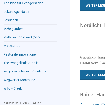
Koalition für Evangelisation
WEITER LES
Lokale Agenda 21
Losungen
Nordlicht 
Mehr glauben
Mülheimer Verband (MV)
ALLES
/
LERNEN
MV-Startup
Pastorale Innovationen
Gebetskonferen
Harter vom [Ge
The evangelical Catholic
Wege erwachsenen Glaubens
WEITER LES
Wegweiser Kommune
Willow Creek
Rainer Har
KOMM MIT ZU SLACK!
Auch darum für