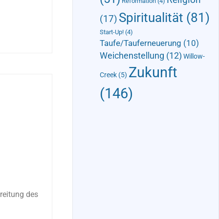
Reformation
(4)
Spiritualität
(81)
(17)
Start-Up!
(4)
Taufe/Tauferneuerung
(10)
Weichenstellung
(12)
Willow-
Zukunft
Creek
(5)
(146)
reitung des