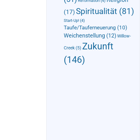
Reformation
(4)
Spiritualität
(81)
(17)
Start-Up!
(4)
Taufe/Tauferneuerung
(10)
Weichenstellung
(12)
Willow-
Zukunft
Creek
(5)
(146)