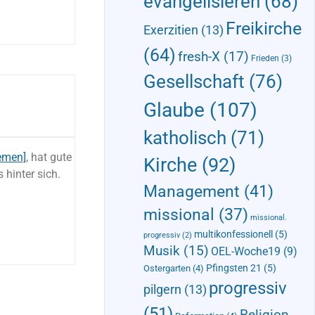
evangelisieren
(68)
Freikirche
Exerzitien
(13)
(64)
fresh-X
(17)
Frieden
(3)
Gesellschaft
(76)
Glaube
(107)
katholisch
(71)
emen]
, hat gute
Kirche
(92)
hinter sich.
Management
(41)
missional
(37)
missional.
multikonfessionell
(5)
progressiv
(2)
Musik
(15)
OEL-Woche19
(9)
Pfingsten 21
(5)
Ostergarten
(4)
progressiv
pilgern
(13)
(51)
Religion