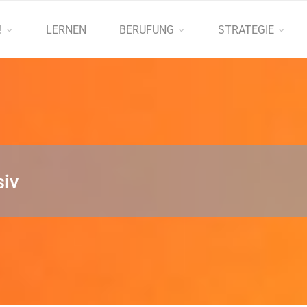
!
LERNEN
BERUFUNG
STRATEGIE
siv