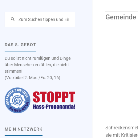
Suchen
Gemeinde –
nach:
...UND SONST
/
ALLES
/
STANDPUNKT
DAS 8. GEBOT
Du sollst nicht rumlügen und Dinge
über Menschen erzählen, die nicht
stimmen!
(Volxbibel 2. Mos./Ex. 20, 16)
Schreckensmel
MEIN NETZWERK
sie mit Kritis