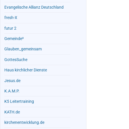
Evangelische Allianz Deutschland
fresh-X
futur 2
Gemeinde³
Glauben_gemeinsam
GottesSuche
Haus kirchlicher Dienste
Jesus.de
K.A.M.P.
K5 Leitertraining
KATH.de
kirchenentwicklung.de