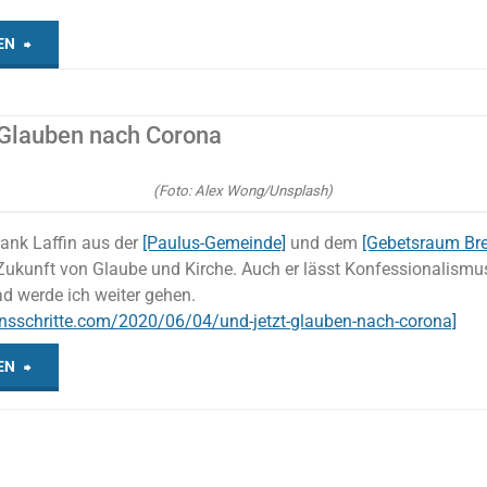
"Gemeinde
EN
–
 Glauben nach Corona
ja
bitte!"
(Foto: Alex Wong/Unsplash)
ank Laffin aus der
[Paulus-Gemeinde]
und dem
[Gebetsraum Br
ukunft von Glaube und Kirche. Auch er lässt Konfessionalismus 
d werde ich weiter gehen.
ensschritte.com/2020/06/04/und-jetzt-glauben-nach-corona]
„Und
EN
jetzt?
Glauben