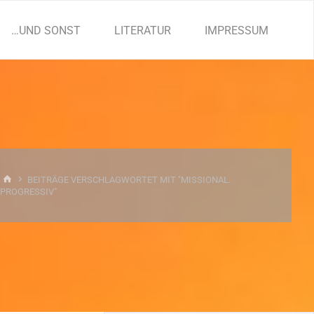
…UND SONST
LITERATUR
IMPRESSUM
START
BEITRÄGE VERSCHLAGWORTET MIT "MISSIONAL.
PROGRESSIV"