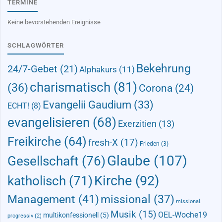
TERMINE
Keine bevorstehenden Ereignisse
SCHLAGWÖRTER
Bekehrung
24/7-Gebet
(21)
Alphakurs
(11)
charismatisch
(81)
(36)
Corona
(24)
Evangelii Gaudium
(33)
ECHT!
(8)
evangelisieren
(68)
Exerzitien
(13)
Freikirche
(64)
fresh-X
(17)
Frieden
(3)
Glaube
(107)
Gesellschaft
(76)
Kirche
(92)
katholisch
(71)
Management
(41)
missional
(37)
missional.
Musik
(15)
OEL-Woche19
multikonfessionell
(5)
progressiv
(2)