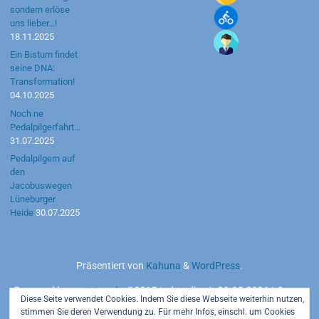
sondern erlöse
uns lieber…!
18.11.2025
Ein Bistum findet
seine DNA:
Transformation!
04.10.2025
Noch ne
Pedalpilgerfahrt…
31.07.2025
Pedalpilgern auf
den
Jacobuswegen
Lüneburger
Heide
30.07.2025
Präsentiert von
Kahuna
&
WordPress
.
Powered by
motetus.de
©2015 | aktuell seit 20.05.2026 | Server:
Diese Seite verwendet Cookies. Indem Sie diese Webseite weiterhin nutzen,
Strato AG
stimmen Sie deren Verwendung zu. Für mehr Infos, einschl. um Cookies