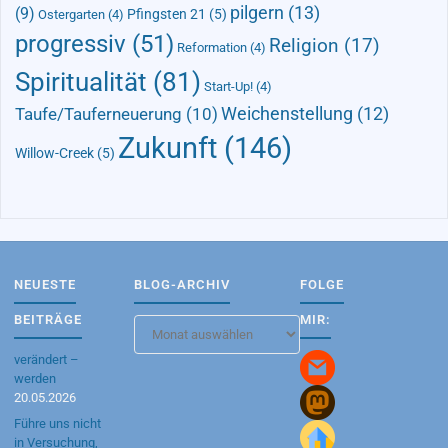
pilgern
(13)
(9)
Pfingsten 21
(5)
Ostergarten
(4)
progressiv
(51)
Religion
(17)
Reformation
(4)
Spiritualität
(81)
Start-Up!
(4)
Taufe/Tauferneuerung
(10)
Weichenstellung
(12)
Zukunft
(146)
Willow-Creek
(5)
NEUESTE
BLOG-ARCHIV
FOLGE
BEITRÄGE
MIR:
Blog-
Archiv
verändert –
werden
20.05.2026
Führe uns nicht
in Versuchung,