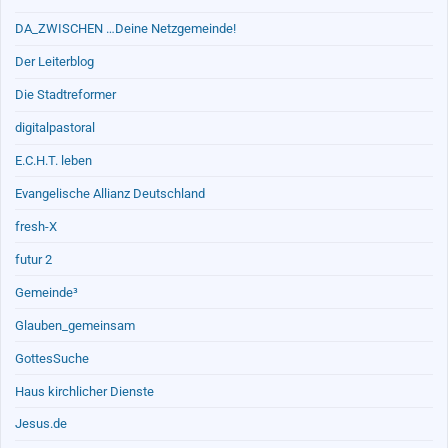
DA_ZWISCHEN …Deine Netzgemeinde!
Der Leiterblog
Die Stadtreformer
digitalpastoral
E.C.H.T. leben
Evangelische Allianz Deutschland
fresh-X
futur 2
Gemeinde³
Glauben_gemeinsam
GottesSuche
Haus kirchlicher Dienste
Jesus.de