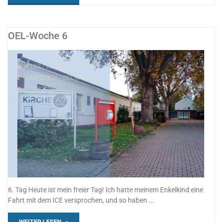
Woche
7"
OEL-Woche 6
ALLES
/
LERNEN
EXERZITIEN
/
OEL-WOCHE19
21.10.2019
6. Tag Heute ist mein freier Tag! Ich hatte meinem Enkelkind eine
Fahrt mit dem ICE versprochen, und so haben …
"OEL-
WEITER LESEN