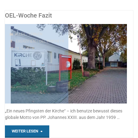
OEL-Woche Fazit
ALLES
/
LERNEN
EXERZITIEN
/
OEL-WOCHE19
28.10.2019
„Ein neues Pfingsten der Kirche“ – ich benutze bewusst dieses
globale Motto von PP. Johannes XXIII. aus dem Jahr 1959 …
"OEL-
WEITER LESEN