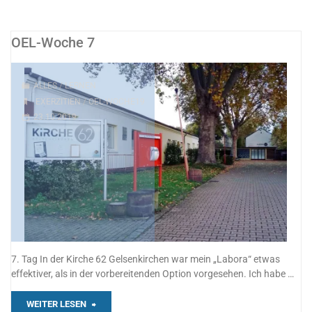
Woche
Fazit"
OEL-Woche 7
ALLES
/
LERNEN
EXERZITIEN
/
OEL-WOCHE19
23.10.2019
7. Tag In der Kirche 62 Gelsenkirchen war mein „Labora“ etwas
effektiver, als in der vorbereitenden Option vorgesehen. Ich habe …
"OEL-
WEITER LESEN