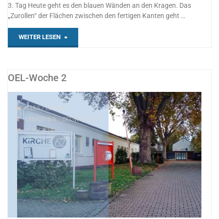
3. Tag Heute geht es den blauen Wänden an den Kragen. Das
„Zurollen“ der Flächen zwischen den fertigen Kanten geht …
"OEL-
WEITER LESEN
Woche
3"
OEL-Woche 2
ALLES
/
LERNEN
EXERZITIEN
/
OEL-WOCHE19
17.10.2019