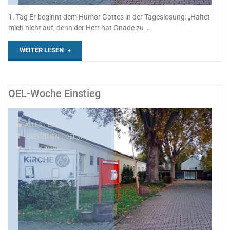
1. Tag Er beginnt dem Humor Gottes in der Tageslosung: „Haltet
mich nicht auf, denn der Herr hat Gnade zu …
"OEL-
WEITER LESEN
Woche
1"
OEL-Woche Einstieg
ALLES
/
LERNEN
EXERZITIEN
/
OEL-WOCHE19
15.10.2019