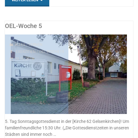
Woche
6"
OEL-Woche 5
ALLES
/
LERNEN
EXERZITIEN
/
OEL-WOCHE19
20.10.2019
5. Tag Sonntagsgottesdienst in der [Kirche 62 Gelsenkirchen]! Um
familienfreundliche 15:30 Uhr. („Die Gottesdienstzeiten in unseren
Städten sind immer noch …