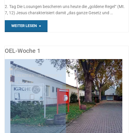
2. Tag Die Losungen bescheren uns heute die „goldene Regel“ (Mt.
7, 12) Jesus charakterisiert damit „das ganze Gesetz und …
"OEL-
WEITER LESEN
Woche
2"
OEL-Woche 1
ALLES
/
LERNEN
EXERZITIEN
/
OEL-WOCHE19
16.10.2019