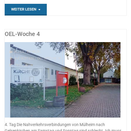
"OEL-
WEITER LESEN
Woche
5"
OEL-Woche 4
ALLES
/
LERNEN
EXERZITIEN
/
OEL-WOCHE19
19.10.2019
4. Tag Die Nahverkehrsverbindungen von Mülheim nach
Gelsenkirchen am Samstag und Sonntag sind schlecht. Ich muss