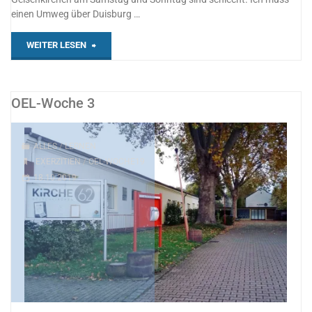
einen Umweg über Duisburg …
"OEL-
WEITER LESEN
Woche
4"
OEL-Woche 3
ALLES
/
LERNEN
EXERZITIEN
/
OEL-WOCHE19
18.10.2019