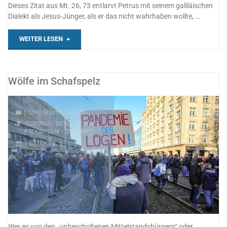
Dieses Zitat aus Mt. 26, 73 entlarvt Petrus mit seinem galiläischen
Dialekt als Jesus-Jünger, als er das nicht wahrhaben wollte, …
"Deine
WEITER LESEN
Sprache
verrät
Wölfe im Schafspelz
dich"
...UND SONST
/
ALLES
CORONA
/
GESELLSCHAFT
/
PROGRESSIV
/
ZUKUNFT
15.11.2020
Wer es von den „unbescholtenen Mittelstandsbürgern“ oder