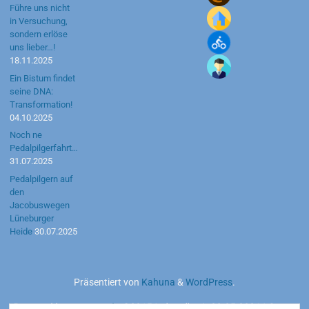
Führe uns nicht
in Versuchung,
sondern erlöse
uns lieber…!
18.11.2025
Ein Bistum findet
seine DNA:
Transformation!
04.10.2025
Noch ne
Pedalpilgerfahrt…
31.07.2025
Pedalpilgern auf
den
Jacobuswegen
Lüneburger
Heide
30.07.2025
Präsentiert von
Kahuna
&
WordPress
.
Powered by
motetus.de
©2015 | aktuell seit 20.05.2026 | Server: