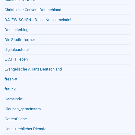
Christlicher Convent Deutschland
DA_ZWISCHEN …Deine Netzgemeinde!
Der Leiterblog
Die Stadtreformer
digitalpastoral
E.C.H.T. leben
Evangelische Allianz Deutschland
fresh-X
futur 2
Gemeinde³
Glauben_gemeinsam
GottesSuche
Haus kirchlicher Dienste