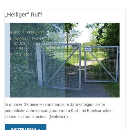
„Heiliger“ Ruf?
ALLES
/
BERUFUNG
CORONA
/
EVANGELII
GAUDIUM
/
EVANGELISIEREN
/
GLAUBE
/
KIRCHE
/
ZUKUNFT
17.01.2022
In unserer Gemeinde kann man zum Jahresbeginn seine
persönliche Jahreslosung aus einem Korb mit Bibelsprüchen
ziehen. Ich habe meinen (leiblichen) …
"„Heiliger“
WEITER LESEN