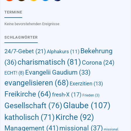
TERMINE
Keine bevorstehenden Ereignisse
SCHLAGWÖRTER
Bekehrung
24/7-Gebet
(21)
Alphakurs
(11)
charismatisch
(81)
(36)
Corona
(24)
Evangelii Gaudium
(33)
ECHT!
(8)
evangelisieren
(68)
Exerzitien
(13)
Freikirche
(64)
fresh-X
(17)
Frieden
(3)
Glaube
(107)
Gesellschaft
(76)
Kirche
(92)
katholisch
(71)
Management
(41)
missional
(37)
missional.