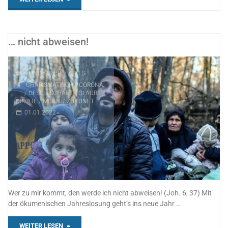
Ruf?"
… nicht abweisen!
...UND SONST
/
ALLES
CHARISMATISCH
/
CORONA
/
GESELLSCHAFT
/
GLAUBE
/
KIRCHE
/
MUSIK
/
ZUKUNFT
01.01.2022
Wer zu mir kommt, den werde ich nicht abweisen! (Joh. 6, 37) Mit
der ökumenischen Jahreslosung geht’s ins neue Jahr …
"…
WEITER LESEN