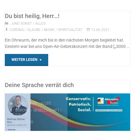
Du bist heilig, Herr…!
...UND SONST
/
ALLES
CORONA
/
GLAUBE
/
MUSIK
/
SPIRITUALITÄT
13.06.2021
Ein Ohrwurm, der mich bis in den nächsten Morgen begleitet hat.
Gestern war bei uns Open-Air-Gebetskonzert mit der Band [„3000 …
"Du
WEITER LESEN
bist
heilig,
Deine Sprache verrät dich
Herr…!"
...UND SONST
/
ALLES
CORONA
/
GESELLSCHAFT
/
ZUKUNFT
30.11.2020