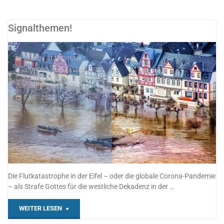
Std.-
Gebet"
Signalthemen!
ALLES
/
STANDPUNKT
CORONA
/
GESELLSCHAFT
/
GLAUBE
/
PROGRESSIV
/
ZUKUNFT
23.07.2021
Die Flutkatastrophe in der Eifel – oder die globale Corona-Pandemie
– als Strafe Gottes für die westliche Dekadenz in der …
"Signalthemen!"
WEITER LESEN