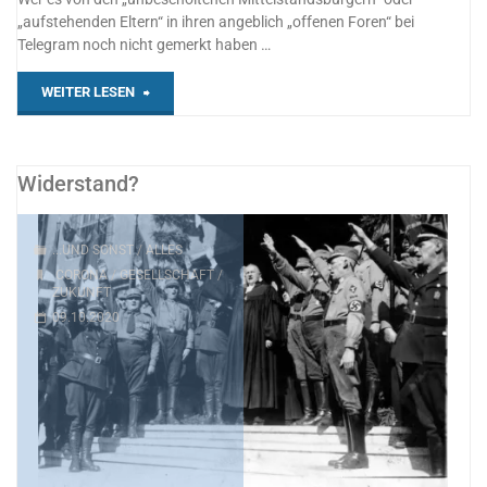
„aufstehenden Eltern“ in ihren angeblich „offenen Foren“ bei
Telegram noch nicht gemerkt haben …
"Wölfe
WEITER LESEN
im
Schafspelz"
Widerstand?
...UND SONST
/
ALLES
CORONA
/
GESELLSCHAFT
/
ZUKUNFT
09.10.2020