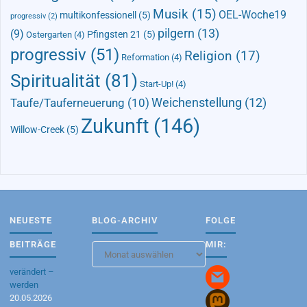
Musik
(15)
OEL-Woche19
multikonfessionell
(5)
progressiv
(2)
pilgern
(13)
(9)
Pfingsten 21
(5)
Ostergarten
(4)
progressiv
(51)
Religion
(17)
Reformation
(4)
Spiritualität
(81)
Start-Up!
(4)
Taufe/Tauferneuerung
(10)
Weichenstellung
(12)
Zukunft
(146)
Willow-Creek
(5)
NEUESTE
BLOG-ARCHIV
FOLGE
BEITRÄGE
MIR:
Blog-
Archiv
verändert –
werden
20.05.2026