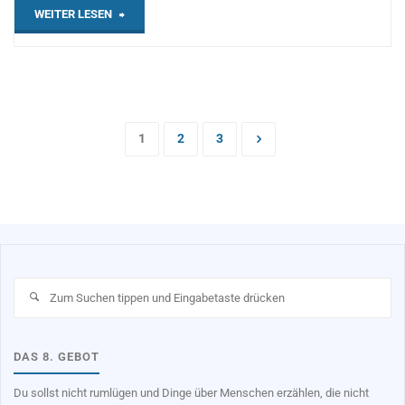
„über
WEITER LESEN
Sünde“
1
2
3
Seitennummerierung
der
Beiträge
Su
na
DAS 8. GEBOT
Du sollst nicht rumlügen und Dinge über Menschen erzählen, die nicht