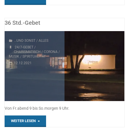
nicht
abweisen!"
36 Std.-Gebet
...UND SONST
/
ALLES
24/7-GEBET
/
CHARISMATISCH
/
CORONA
/
MUSIK
/
SPIRITUALITÄT
12.12.2021
Von Fr.abend 9 bis So.morgen 9 Uhr.
"36
WEITER LESEN