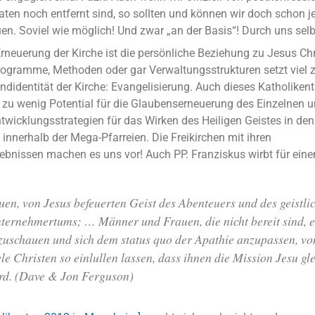
en noch entfernt sind, so sollten und können wir doch schon j
en. Soviel wie möglich! Und zwar „an der Basis“! Durch uns selb
Erneuerung der Kirche ist die persönliche Beziehung zu Jesus Chr
rogramme, Methoden oder gar Verwaltungsstrukturen setzt viel 
undidentität der Kirche: Evangelisierung. Auch dieses Katholike
el zu wenig Potential für die Glaubenserneuerung des Einzelnen 
twicklungsstrategien für das Wirken des Heiligen Geistes in den
innerhalb der Mega-Pfarreien. Die Freikirchen mit ihren
nissen machen es uns vor! Auch PP. Franziskus wirbt für eine
uen, von Jesus befeuerten Geist des Abenteuers und des geistli
ternehmertums; … Männer und Frauen, die nicht bereit sind, e
zuschauen und sich dem status quo der Apathie anzupassen, von
ele Christen so einlullen lassen, dass ihnen die Mission Jesu gl
rd. (Dave & Jon Ferguson)