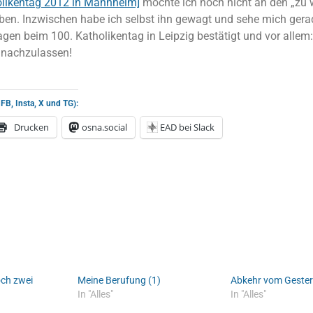
olikentag 2012 in Mannheim]
mochte ich noch nicht an den „zu
ben. Inzwischen habe ich selbst ihn gewagt und sehe mich gera
agen beim 100. Katholikentag in Leipzig bestätigt und vor allem
t nachzulassen!
 FB, Insta, X und TG):
Drucken
osna.social
EAD bei Slack
och zwei
Meine Berufung (1)
Abkehr vom Geste
In "Alles"
In "Alles"