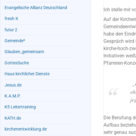
Evangelische Allianz Deutschland
Ich stelle mir 
fresh-X
Auf der Kirche
Gemeindeentwick
futur 2
habe den Eindru
Gemeinde³
Gespräch wird 
kirche-hoch-zw
Glauben_gemeinsam
Initiativen wei
Pfarreien-Konz
GottesSuche
Haus kirchlicher Dienste
„O
Jesus.de
oh
K.A.M.P.
je
K5 Leitertraining
Die Berufung de
KATH.de
Aufbau beziehu
kirchenentwicklung.de
sehr genau suc