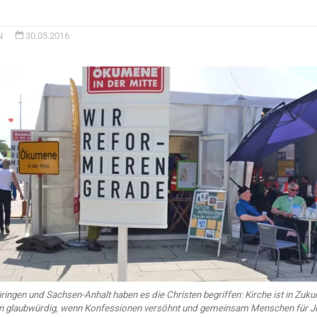
N
30.05.2016
ringen und Sachsen-Anhalt haben es die Christen begriffen: Kirche ist in Zuku
n glaubwürdig, wenn Konfessionen versöhnt und gemeinsam Menschen für J