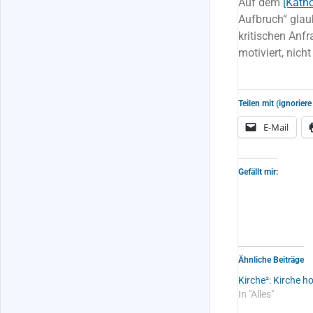
Auf dem
[Kath
Aufbruch“ glau
kritischen Anfr
motiviert, nich
Teilen mit (ignoriere
E-Mail
Gefällt mir:
Ähnliche Beiträge
Kirche²: Kirche h
In "Alles"