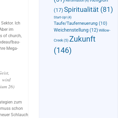
Reformation
(4)
Spiritualität
(81)
(17)
Start-Up!
(4)
Taufe/Tauferneuerung
(10)
 Sektor. Ich
 Aber im
Weichenstellung
(12)
Willow-
s of church,
Zukunft
Creek
(5)
indeaufbau-
(146)
ihre Mega-
Geist,
« wird
dium 26)
trategien zum
n muss schon
 neuer Schlauch