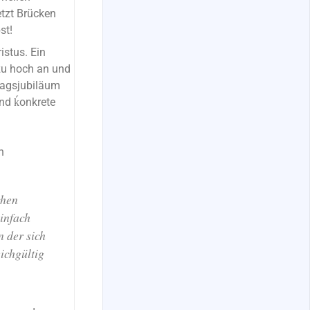
etzt Brücken
st!
istus. Ein
zu hoch an und
ntagsjubiläum
und ḱonkrete
n
chen
infach
 der sich
eichgültig