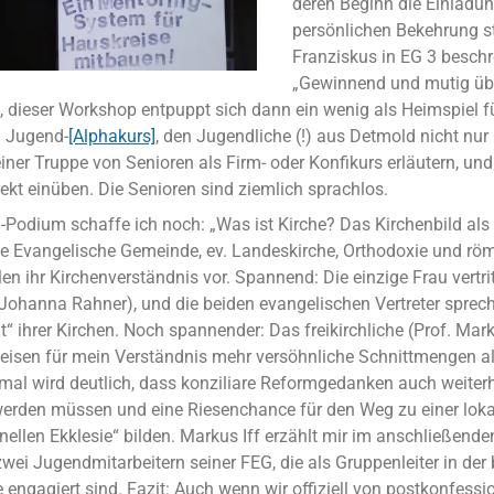
deren Beginn die Einladun
persönlichen Bekehrung st
Franziskus in EG 3 beschre
„Gewinnend und mutig üb
, dieser Workshop entpuppt sich dann ein wenig als Heimspiel f
n Jugend-
[Alphakurs]
, den Jugendliche (!) aus Detmold nicht nur 
ner Truppe von Senioren als Firm- oder Konfikurs erläutern, und
rekt einüben. Die Senioren sind ziemlich sprachlos.
-Podium schaffe ich noch: „Was ist Kirche? Das Kirchenbild als
e Evangelische Gemeinde, ev. Landeskirche, Orthodoxie und röm
len ihr Kirchenverständnis vor. Spannend: Die einzige Frau vertrit
. Johanna Rahner), und die beiden evangelischen Vertreter spre
ät“ ihrer Kirchen. Noch spannender: Das freikirchliche (Prof. Mar
 weisen für mein Verständnis mehr versöhnliche Schnittmengen a
nmal wird deutlich, dass konziliare Reformgedanken auch weiter
werden müssen und eine Riesenchance für den Weg zu einer lok
ellen Ekklesie“ bilden. Markus Iff erzählt mir im anschließende
wei Jugendmitarbeitern seiner FEG, die als Gruppenleiter in de
engagiert sind. Fazit: Auch wenn wir offiziell von postkonfessi