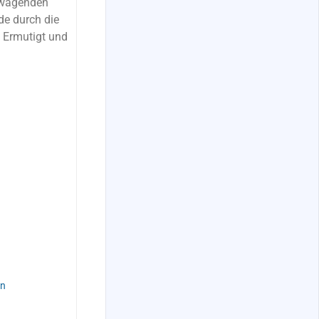
 wagenden
de durch die
: Ermutigt und
rn