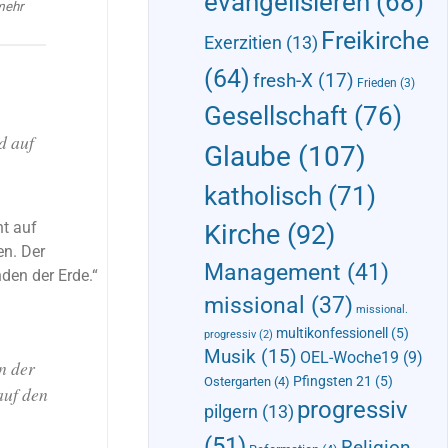
evangelisieren
(68)
mehr
Freikirche
Exerzitien
(13)
(64)
fresh-X
(17)
Frieden
(3)
Gesellschaft
(76)
d auf
Glaube
(107)
katholisch
(71)
ht auf
Kirche
(92)
n. Der
Management
(41)
den der Erde.“
missional
(37)
missional.
multikonfessionell
(5)
progressiv
(2)
Musik
(15)
OEL-Woche19
(9)
n der
Pfingsten 21
(5)
Ostergarten
(4)
auf den
progressiv
pilgern
(13)
(51)
Religion