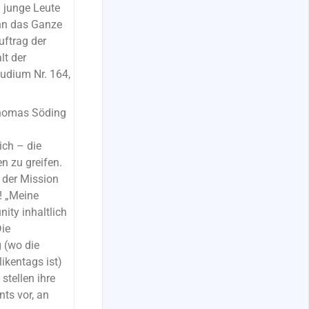
 junge Leute
nn das Ganze
uftrag der
lt der
audium Nr. 164,
 Thomas Söding
ch – die
n zu greifen.
l der Mission
! „Meine
ity inhaltlich
ie
 (wo die
ikentags ist)
tellen ihre
ts vor, an