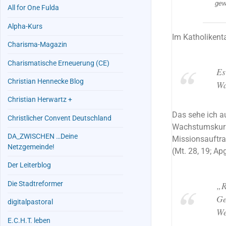
gew
All for One Fulda
Alpha-Kurs
Im Katholikenta
Charisma-Magazin
Charismatische Erneuerung (CE)
Es
Christian Hennecke Blog
Wa
Christian Herwartz +
Das sehe ich a
Christlicher Convent Deutschland
Wachstumskurs 
DA_ZWISCHEN …Deine
Missionsauftrag
Netzgemeinde!
(Mt. 28, 19; Apg
Der Leiterblog
Die Stadtreformer
„R
Ge
digitalpastoral
We
E.C.H.T. leben