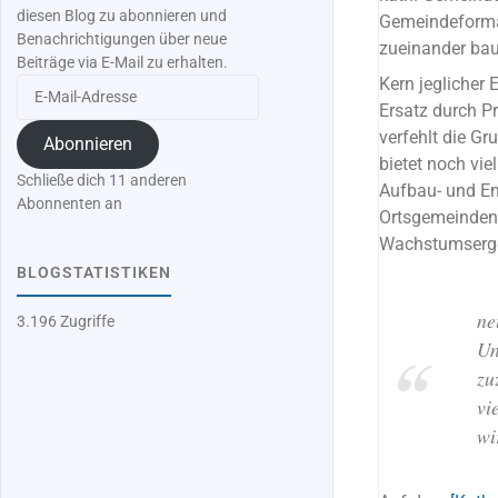
diesen Blog zu abonnieren und
Gemeindeformat
Benachrichtigungen über neue
zueinander bau
Beiträge via E-Mail zu erhalten.
Kern jeglicher 
E-
Mail-
Ersatz durch P
Adresse
verfehlt die Gr
Abonnieren
bietet noch vi
Schließe dich 11 anderen
Aufbau- und En
Abonnenten an
Ortsgemeinden 
Wachstumsergeb
BLOGSTATISTIKEN
ne
3.196 Zugriffe
Un
zu
vi
wi