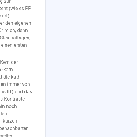
g zur
eht (wie es PP.
ibt).
er den eigenen
ür mich, denn
Gleichaltrigen,
 einen ersten
 Kern der
.-kath.
t die kath.
chen immer von
kus Iff) und das
ls Kontraste
hin noch
alen
n kurzen
r benachbarten
onellen