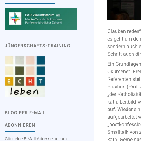
Glauben reden“
es geht um de
JÜNGERSCHAFTS-TRAINING
sondern auch ei
Schritt auch di
Ein Grundlagen
Ökumene“. Frei
Referenten stel
Position (Prof
„der Katholizit
kath. Leitbild
auf. Wieder ei
BLOG PER E-MAIL
aufgearbeitet 
„postkonfession
ABONNIEREN
Smalltalk von z
Gib deine E-Mail-Adresse an, um
kath. Gemeinde 