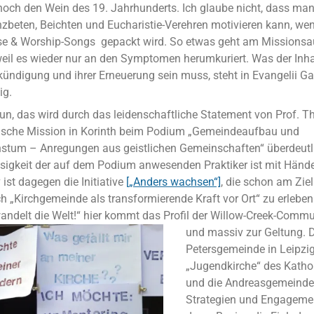
noch den Wein des 19. Jahrhunderts. Ich glaube nicht, dass man
beten, Beichten und Eucharistie-Verehren motivieren kann, we
ise & Worship-Songs gepackt wird. So etwas geht am Missionsa
 weil es wieder nur an den Symptomen herumkuriert. Was der Inha
rkündigung und ihrer Erneuerung sein muss, steht in Evangelii G
ig.
u tun, das wird durch das leidenschaftliche Statement von Prof.
nische Mission in Korinth beim Podium „Gemeindeaufbau und
tum – Anregungen aus geistlichen Gemeinschaften“ überdeutli
losigkeit der auf dem Podium anwesenden Praktiker ist mit Hände
 ist dagegen die Initiative
[„Anders wachsen“]
, die schon am Zie
ch „Kirchgemeinde als transformierende Kraft vor Ort“ zu erleben
ndelt die Welt!“ hier kommt das Profil der Willow-Creek-Commun
und massiv zur Geltung.
D
Petersgemeinde in Leipzig
„Jugendkirche“ des Kathol
und die Andreasgemeinde s
Strategien und Engagemen