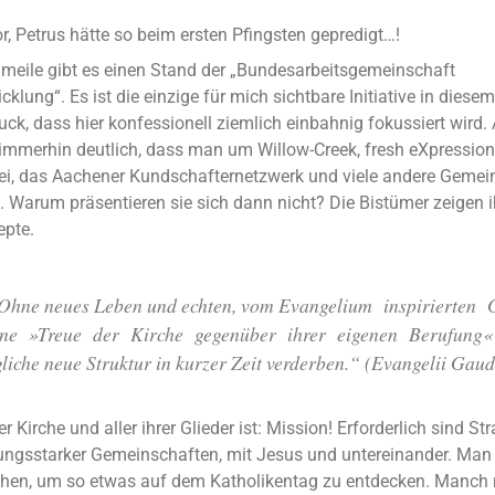
vor, Petrus hätte so beim ersten Pfingsten gepredigt…!
nmeile gibt es einen Stand der „Bundesarbeitsgemeinschaft
lung“. Es ist die einzige für mich sichtbare Initiative in diesem
ck, dass hier konfessionell ziemlich einbahnig fokussiert wird.
immerhin deutlich, dass man um Willow-Creek, fresh eXpression
ei, das Aachener Kundschafternetzwerk und viele andere Geme
ß. Warum präsentieren sie sich dann nicht? Die Bistümer zeigen 
epte.
hne neues Leben und echten, vom Evangelium inspirierten 
ne »Treue der Kirche gegenüber ihrer eigenen Berufung
gliche neue Struktur in kurzer Zeit verderben.“ (Evangelii Gau
r Kirche und aller ihrer Glieder ist: Mission! Erforderlich sind S
ngsstarker Gemeinschaften, mit Jesus und untereinander. Ma
hen, um so etwas auf dem Katholikentag zu entdecken. Manch