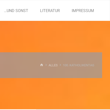
…UND SONST
LITERATUR
IMPRESSUM
START
ALLES
100. KATHOLIKENTAG