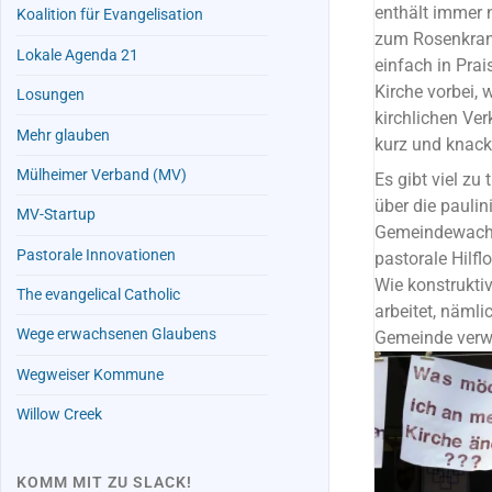
enthält immer 
Koalition für Evangelisation
zum Rosenkranz
Lokale Agenda 21
einfach in Pra
Kirche vorbei,
Losungen
kirchlichen Ve
Mehr glauben
kurz und knack
Mülheimer Verband (MV)
Es gibt viel z
über die pauli
MV-Startup
Gemeindewachs
Pastorale Innovationen
pastorale Hilf
Wie konstruktiv
The evangelical Catholic
arbeitet, nämli
Wege erwachsenen Glaubens
Gemeinde verwa
Wegweiser Kommune
Willow Creek
KOMM MIT ZU SLACK!