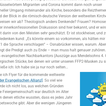
lüsselwörtern Migranten und Corona kommt dann noch unser
neller Umgang miteinander als Kirche, besonders die Reiztheme
 der Blick in die römisch-deutsche Version der weltweiten Kirch
weisen wir ab? Theologisch anders Denkende? Frauen? Homose
er innerkonfessionellen Diskussion sind hier bekannt, und er wi
darin von den Meisten sehr geschätzt. Er ist stockheiser, und z
Bedenken kund: „Es könnte einem so vorkommen, als hätten mir 
1 die Sprache verschlagen“ – Osnabrücker wissen, warum. Aber 
ngt die Predigt auch zu Ende – man muss halt genauer zuhören.
 evangelischen Nachbarkantors (Auszüge aus Mendelsohns 4. 
turgischen Stücke, bei denen wir unter unseren FFP2-Masken zu 
eße ich: Ich habe sie ja nur noch selten…
le ich Flyer für die kommende weltweite
er Evangelischen Allianz]
. So viel wie
rde ich nicht los, aus welchen Gründen
e Feiergemeinschaft war deutlich im Alter
n denen etliche wussten, dass es jedes Jahr
ebetswoche gibt. Aber die wenigen Jüngeren