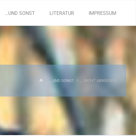
…UND SONST
LITERATUR
IMPRESSUM
START
...UND SONST
… NICHT ABWEISEN!