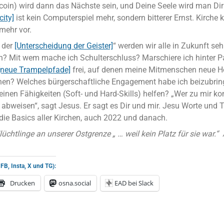
tcoin) wird dann das Nächste sein, und Deine Seele wird man Di
city]
ist kein Computerspiel mehr, sondern bitterer Ernst. Kirche
mehr vor.
 der
[Unterscheidung der Geister]
“ werden wir alle in Zukunft seh
? Mit wem mache ich Schulterschluss? Marschiere ich hinter Pa
[neue Trampelpfade]
frei, auf denen meine Mitmenschen neue H
nen? Welches bürgerschaftliche Engagement habe ich beizubr
einen Fähigkeiten (Soft- und Hard-Skills) helfen? „Wer zu mir k
 abweisen“, sagt Jesus. Er sagt es Dir und mir. Jesu Worte und 
die Basics aller Kirchen, auch 2022 und danach.
Flüchtlinge an unserer Ostgrenze „ … weil kein Platz für sie war.
 FB, Insta, X und TG):
Drucken
osna.social
EAD bei Slack