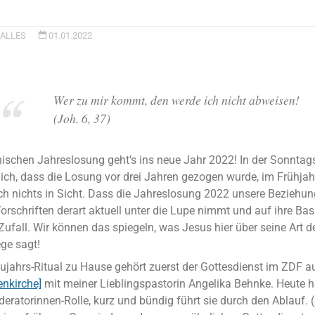
ALLES
01.01.2022
Wer zu mir kommt, den werde ich nicht abweisen!
(Joh. 6, 37)
ischen Jahreslosung geht’s ins neue Jahr 2022! In der Sonntag
 ich, dass die Losung vor drei Jahren gezogen wurde, im Frühja
h nichts in Sicht. Dass die Jahreslosung 2022 unsere Beziehun
schriften derart aktuell unter die Lupe nimmt und auf ihre Basis 
ufall. Wir können das spiegeln, was Jesus hier über seine Art d
ge sagt!
jahrs-Ritual zu Hause gehört zuerst der Gottesdienst im ZDF a
enkirche]
mit meiner Lieblingspastorin Angelika Behnke. Heute ha
deratorinnen-Rolle, kurz und bündig führt sie durch den Ablauf.