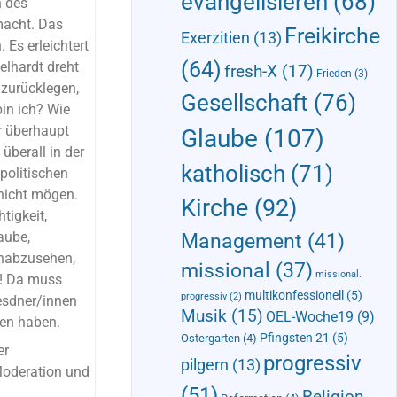
evangelisieren
(68)
n des
macht. Das
Freikirche
Exerzitien
(13)
 Es erleichtert
(64)
elhardt dreht
fresh-X
(17)
Frieden
(3)
 zurücklegen,
Gesellschaft
(76)
in ich? Wie
r überhaupt
Glaube
(107)
überall in der
katholisch
(71)
politischen
nicht mögen.
Kirche
(92)
tigkeit,
aube,
Management
(41)
inabzusehen,
missional
(37)
missional.
t! Da muss
multikonfessionell
(5)
progressiv
(2)
resdner/innen
Musik
(15)
OEL-Woche19
(9)
en haben.
Pfingsten 21
(5)
Ostergarten
(4)
er
progressiv
pilgern
(13)
Moderation und
(51)
Religion