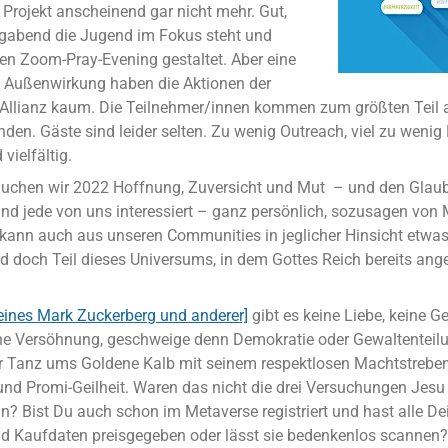
 Projekt anscheinend gar nicht mehr. Gut,
gabend die Jugend im Fokus steht und
nen Zoom-Pray-Evening gestaltet. Aber eine
 Außenwirkung haben die Aktionen der
Allianz kaum. Die Teilnehmer/innen kommen zum größten Teil a
den. Gäste sind leider selten. Zu wenig Outreach, viel zu wenig
vielfältig.
uchen wir 2022 Hoffnung, Zuversicht und Mut – und den Glaub
 und jede von uns interessiert – ganz persönlich, sozusagen von
ann auch aus unseren Communities in jeglicher Hinsicht etwas
d doch Teil dieses Universums, in dem Gottes Reich bereits ange
eines Mark Zuckerberg und anderer]
gibt es keine Liebe, keine Ge
ne Versöhnung, geschweige denn Demokratie oder Gewaltenteil
er Tanz ums Goldene Kalb mit seinem respektlosen Machtstreben
d Promi-Geilheit. Waren das nicht die drei Versuchungen Jesu
? Bist Du auch schon im Metaverse registriert und hast alle Dei
nd Kaufdaten preisgegeben oder lässt sie bedenkenlos scannen?