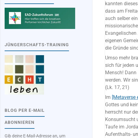
kannten dieses
dass am Freita
auch selber ei
missionarische
Evangelischen 
eigenen Gemein
JÜNGERSCHAFTS-TRAINING
die Gründe sind 
Umso mehr bra
sich für jeden
Mensch! Dann k
werden. Wir sin
(Lk. 17, 21)
Im
[Metaverse 
Gottes und kei
BLOG PER E-MAIL
herrscht nur d
Konsumsucht un
ABONNIEREN
Taufe im Jordan
Aufenthalts- u
Gib deine E-Mail-Adresse an, um