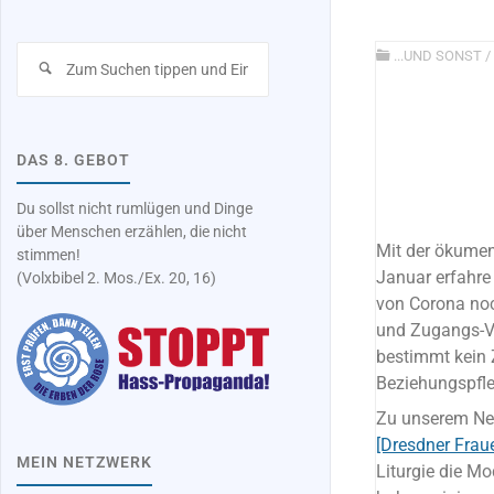
Suchen
...UND SONST
/
nach:
DAS 8. GEBOT
Du sollst nicht rumlügen und Dinge
über Menschen erzählen, die nicht
Mit der ökumen
stimmen!
Januar erfahre
(Volxbibel 2. Mos./Ex. 20, 16)
von Corona noc
und Zugangs-Vor
bestimmt kein Z
Beziehungspfle
Zu unserem Neu
[Dresdner Frau
MEIN NETZWERK
Liturgie die Mo