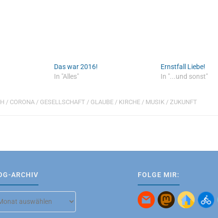
Das war 2016!
Ernstfall Liebe!
In "Alles"
In "...und sonst"
CH
/
CORONA
/
GESELLSCHAFT
/
GLAUBE
/
KIRCHE
/
MUSIK
/
ZUKUNFT
OG-ARCHIV
FOLGE MIR:
g-
hiv