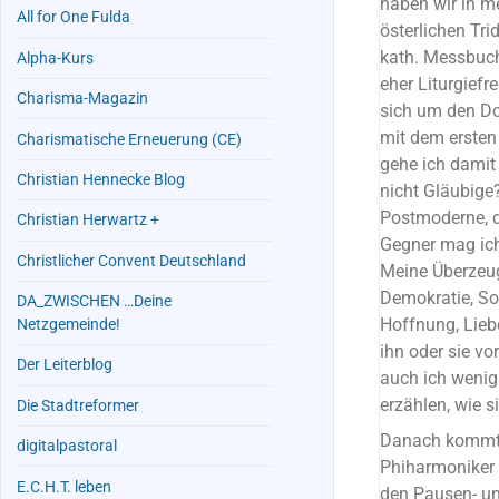
haben wir in m
All for One Fulda
österlichen Tr
kath. Messbuch 
Alpha-Kurs
eher Liturgief
Charisma-Magazin
sich um den Do
mit dem ersten
Charismatische Erneuerung (CE)
gehe ich damit
Christian Hennecke Blog
nicht Gläubige?
Postmoderne, d
Christian Herwartz +
Gegner mag ich
Christlicher Convent Deutschland
Meine Überzeugu
Demokratie, Sol
DA_ZWISCHEN …Deine
Hoffnung, Lieb
Netzgemeinde!
ihn oder sie v
Der Leiterblog
auch ich wenig
erzählen, wie
Die Stadtreformer
Danach kommt b
digitalpastoral
Phiharmoniker 
E.C.H.T. leben
den Pausen- un