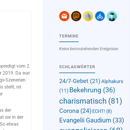
TERMINE
Keine bevorstehenden Ereignisse
spredigt vom 2.
SCHLAGWÖRTER
hr 2019. Da war
gs-Szenerien
24/7-Gebet
(21)
Alphakurs
stellt, ist
Bekehrung
(36)
(11)
er
charismatisch
(81)
us der
Corona
(24)
ECHT!
(8)
t sie in der
Evangelii Gaudium
(33)
 (So etwas