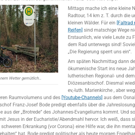
Mittags mache ich eine kleine N
Radtour, 14 km z. T. durch die 
kleinen Wälder. Für ein
[Faltrad 
Reifen]
sind matschige Wege ni
Erstaunlich, wie viele Leute zu 
dem Rad unterwegs sind! Sovi
„Die Regierung sperrt uns ein“.
Am späten Nachmittag dann der 
ökumenische Start ins neue Ja
lutherischen Regional- und dem
önem Wetter gemütlich…
Diözesanbischof. Diesmal wiede
ev,-luth. Marienkirche , aber we
geren Raumvolumens und des
[Youtube-Channels]
aus dem Osnab
chof Franz-Josef Bode predigt ebenfalls über die Jahreslosung. 
sie aus der „Brotrede“ des Johannes-Evangeliums kommt. Und so 
it Jesus in der Eucharistie/Abendmahl hervor. Ich weiß, dass s
schweren Erkrankung (vor Corona) eine Hilfe war, die ihn mental
halten“ hat. Bode predigt politischer als heute morgen Engelhar