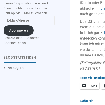
(Konto oder Bi
diesen Blog zu abonnieren und
abkaufen.
[Fun
Benachrichtigungen über neue
Beiträge via E-Mail zu erhalten.
auch gar nicht 
E-
Das „Charisma
Mail-
Wem glaube ich
Adresse
Abonnieren
trete ich ganz
entdecken kön
Schließe dich 11 anderen
Abonnenten an
kann ich mit m
werde ich nicht
unsere Basics, 
BLOGSTATISTIKEN
(Beitragsbild: 
3.196 Zugriffe
Radwanski)
Teilen mit (ignoriere
E-Mail
Gefällt mir: