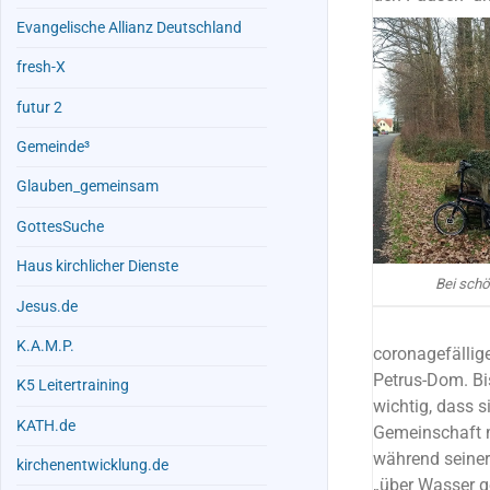
Evangelische Allianz Deutschland
fresh-X
futur 2
Gemeinde³
Glauben_gemeinsam
GottesSuche
Haus kirchlicher Dienste
Bei sch
Jesus.de
K.A.M.P.
coronagefälli
Petrus-Dom. Bis
K5 Leitertraining
wichtig, dass 
KATH.de
Gemeinschaft m
während seiner 
kirchenentwicklung.de
„über Wasser ge