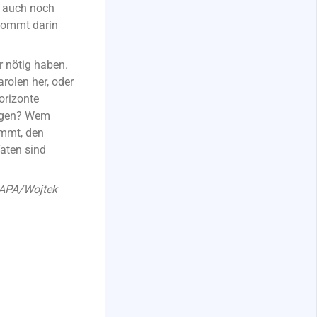
r auch noch
 kommt darin
r nötig haben.
rolen her, oder
orizonte
ingen? Wem
ommt, den
Taten sind
“ APA/Wojtek