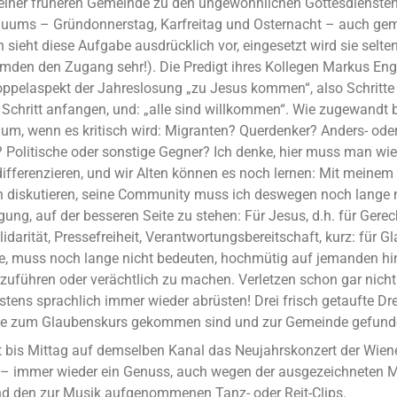
einer früheren Gemeinde zu den ungewöhnlichen Gottesdienste
iduums – Gründonnerstag, Karfreitag und Osternacht – auch ge
sieht diese Aufgabe ausdrücklich vor, eingesetzt wird sie selten.
remden den Zugang sehr!). Die Predigt ihres Kollegen Markus Eng
ppelaspekt der Jahreslosung „zu Jesus kommen“, also Schritte
 Schritt anfangen, und: „alle sind willkommen“. Wie zugewandt b
 um, wenn es kritisch wird: Migranten? Querdenker? Anders- ode
 Politische oder sonstige Gegner? Ich denke, hier muss man wie 
ifferenzieren, und wir Alten können es noch lernen: Mit meinem 
 diskutieren, seine Community muss ich deswegen noch lange 
ng, auf der besseren Seite zu stehen: Für Jesus, d.h. für Gerech
idarität, Pressefreiheit, Verantwortungsbereitschaft, kurz: für Gl
e, muss noch lange nicht bedeuten, hochmütig auf jemanden h
orzuführen oder verächtlich zu machen. Verletzen schon gar nich
stens sprachlich immer wieder abrüsten! Drei frisch getaufte D
 sie zum Glaubenskurs gekommen sind und zur Gemeinde gefund
is Mittag auf demselben Kanal das Neujahrskonzert der Wien
– immer wieder ein Genuss, auch wegen der ausgezeichneten 
d den zur Musik aufgenommenen Tanz- oder Reit-Clips.