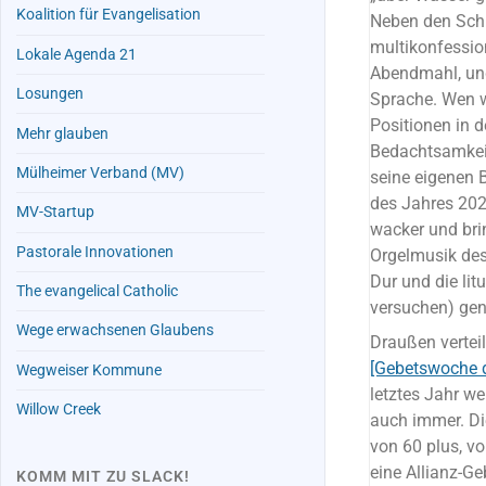
Koalition für Evangelisation
Neben den Sch
multikonfessio
Lokale Agenda 21
Abendmahl, und
Losungen
Sprache. Wen 
Positionen in d
Mehr glauben
Bedachtsamkeit 
Mülheimer Verband (MV)
seine eigenen 
des Jahres 202
MV-Startup
wacker und bri
Pastorale Innovationen
Orgelmusik des
Dur und die li
The evangelical Catholic
versuchen) geni
Wege erwachsenen Glaubens
Draußen vertei
[Gebetswoche d
Wegweiser Kommune
letztes Jahr we
Willow Creek
auch immer. Di
von 60 plus, vo
eine Allianz-G
KOMM MIT ZU SLACK!