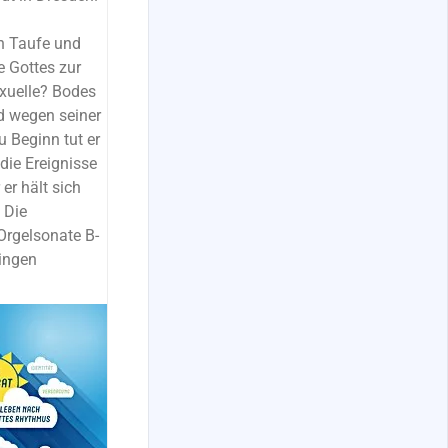
n Taufe und
e Gottes zur
xuelle? Bodes
rd wegen seiner
u Beginn tut er
die Ereignisse
er hält sich
 Die
Orgelsonate B-
singen