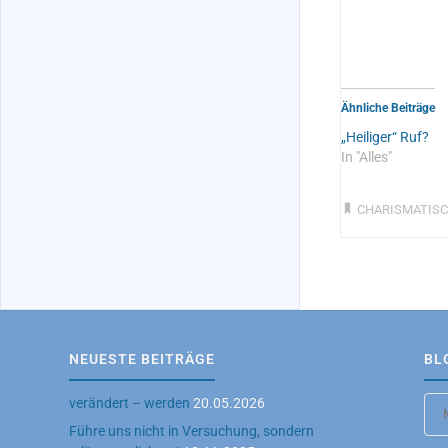
Ähnliche Beiträge
„Heiliger“ Ruf?
In "Alles"
CHARISMATIS
NEUESTE BEITRÄGE
BL
Blo
verändert – werden
20.05.2026
Arc
Führe uns nicht in Versuchung, sondern