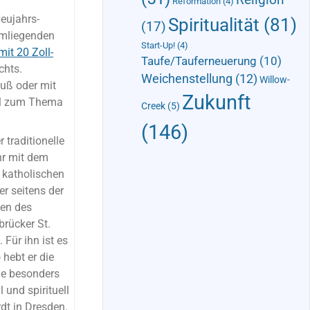
Reformation
(4)
eujahrs-
Spiritualität
(81)
(17)
umliegenden
Start-Up!
(4)
mit 20 Zoll-
Taufe/Tauferneuerung
(10)
chts.
Weichenstellung
(12)
Willow-
Fuß oder mit
Zukunft
el zum Thema
Creek
(5)
(146)
traditionelle
hr mit dem
 katholischen
r seitens der
gen des
rücker St.
Für ihn ist es
hebt er die
ie besonders
 und spirituell
dt in Dresden.