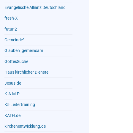
Evangelische Allianz Deutschland
fresh-X
futur 2
Gemeinde³
Glauben_gemeinsam
GottesSuche
Haus kirchlicher Dienste
Jesus.de
K.A.M.P.
K5 Leitertraining
KATH.de
kirchenentwicklung.de