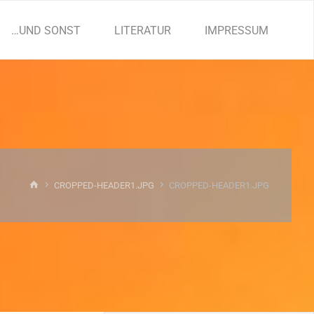
…UND SONST
LITERATUR
IMPRESSUM
START
CROPPED-HEADER1.JPG
CROPPED-HEADER1.JPG