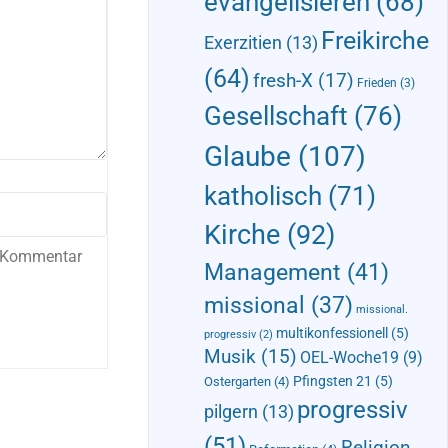
evangelisieren
(68)
Freikirche
Exerzitien
(13)
(64)
fresh-X
(17)
Frieden
(3)
Gesellschaft
(76)
Glaube
(107)
katholisch
(71)
Kirche
(92)
n Kommentar
Management
(41)
missional
(37)
missional.
multikonfessionell
(5)
progressiv
(2)
Musik
(15)
OEL-Woche19
(9)
Pfingsten 21
(5)
Ostergarten
(4)
progressiv
pilgern
(13)
(51)
Religion