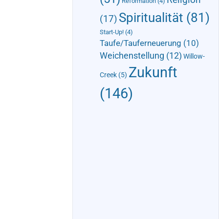
Reformation
(4)
Spiritualität
(81)
(17)
Start-Up!
(4)
Taufe/Tauferneuerung
(10)
Weichenstellung
(12)
Willow-
Zukunft
Creek
(5)
(146)