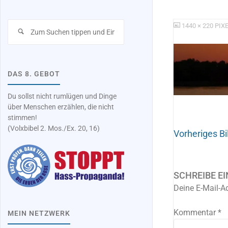
Suchen
ORIGINALGRÖSSE
1440 × 220
PIX
nach:
DAS 8. GEBOT
Du sollst nicht rumlügen und Dinge
über Menschen erzählen, die nicht
stimmen!
(Volxbibel 2. Mos./Ex. 20, 16)
Vorheriges Bi
SCHREIBE E
Deine E-Mail-Ad
Kommentar
*
MEIN NETZWERK