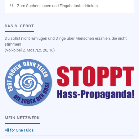
Su
na
DAS 8. GEBOT
Du sollst nicht rumlügen und Dinge über Menschen erzählen, die nicht
stimmen!
(Volxbibel 2. Mos./Ex. 20, 16)
MEIN NETZWERK
All for One Fulda