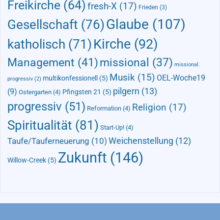
Freikirche
(64)
fresh-X
(17)
Frieden
(3)
Glaube
(107)
Gesellschaft
(76)
Kirche
(92)
katholisch
(71)
Management
(41)
missional
(37)
missional.
Musik
(15)
OEL-Woche19
multikonfessionell
(5)
progressiv
(2)
pilgern
(13)
(9)
Pfingsten 21
(5)
Ostergarten
(4)
progressiv
(51)
Religion
(17)
Reformation
(4)
Spiritualität
(81)
Start-Up!
(4)
Taufe/Tauferneuerung
(10)
Weichenstellung
(12)
Zukunft
(146)
Willow-Creek
(5)