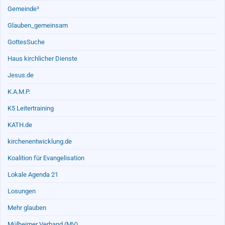
Gemeinde³
Glauben_gemeinsam
GottesSuche
Haus kirchlicher Dienste
Jesus.de
K.A.M.P.
K5 Leitertraining
KATH.de
kirchenentwicklung.de
Koalition für Evangelisation
Lokale Agenda 21
Losungen
Mehr glauben
Mülheimer Verband (MV)