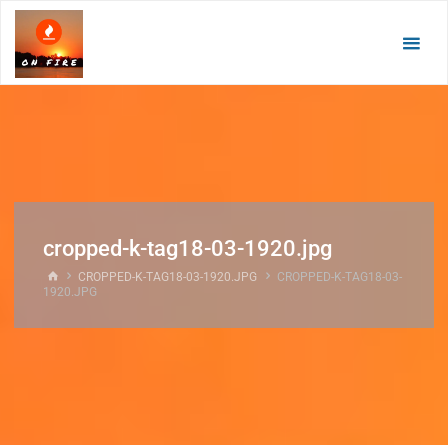
Zum
Inhalt
springen
cropped-k-tag18-03-1920.jpg
START
CROPPED-K-TAG18-03-1920.JPG
CROPPED-K-TAG18-03-
1920.JPG