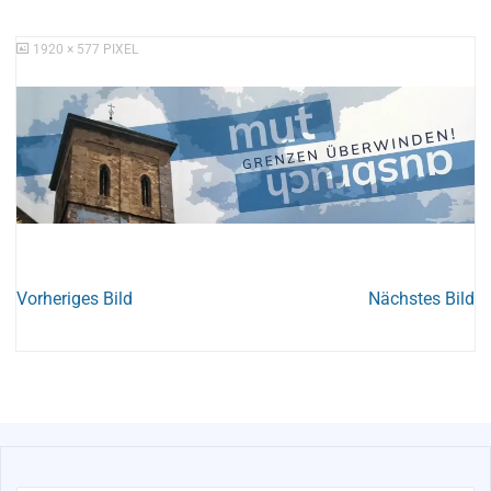
ORIGINALGRÖSSE
1920 × 577
PIXEL
Vorheriges Bild
Nächstes Bild