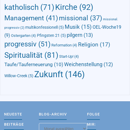
Kirche
(92)
katholisch
(71)
Management
(41)
missional
(37)
missional.
Musik
(15)
OEL-Woche19
multikonfessionell
(5)
progressiv
(2)
pilgern
(13)
(9)
Pfingsten 21
(5)
Ostergarten
(4)
progressiv
(51)
Religion
(17)
Reformation
(4)
Spiritualität
(81)
Start-Up!
(4)
Taufe/Tauferneuerung
(10)
Weichenstellung
(12)
Zukunft
(146)
Willow-Creek
(5)
NEUESTE
BLOG-ARCHIV
FOLGE
BEITRÄGE
MIR:
Blog-