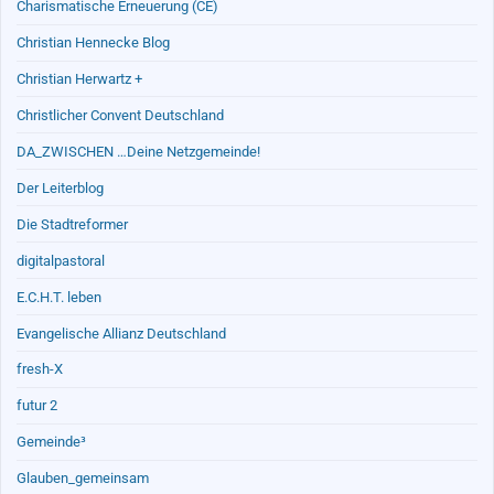
Charismatische Erneuerung (CE)
Christian Hennecke Blog
Christian Herwartz +
Christlicher Convent Deutschland
DA_ZWISCHEN …Deine Netzgemeinde!
Der Leiterblog
Die Stadtreformer
digitalpastoral
E.C.H.T. leben
Evangelische Allianz Deutschland
fresh-X
futur 2
Gemeinde³
Glauben_gemeinsam