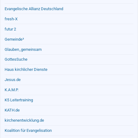
Evangelische Allianz Deutschland
fresh-X
futur 2
Gemeinde³
Glauben_gemeinsam
GottesSuche
Haus kirchlicher Dienste
Jesus.de
K.A.M.P.
K5 Leitertraining
KATH.de
kirchenentwicklung.de
Koalition für Evangelisation