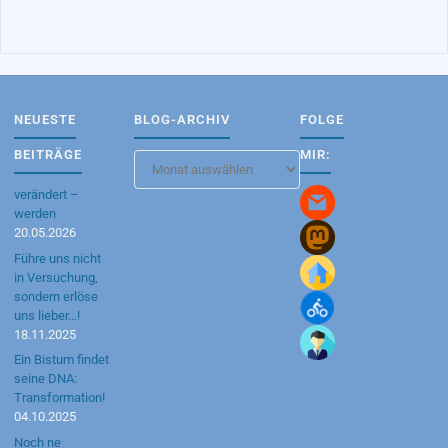
NEUESTE
BLOG-ARCHIV
FOLGE
BEITRÄGE
MIR:
Blog-
Archiv
verändert –
werden
20.05.2026
Führe uns nicht
in Versuchung,
sondern erlöse
uns lieber…!
18.11.2025
Ein Bistum findet
seine DNA:
Transformation!
04.10.2025
Noch ne