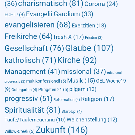
charismatisch
(81)
(36)
Corona
(24)
Evangelii Gaudium
(33)
ECHT!
(8)
evangelisieren
(68)
Exerzitien
(13)
Freikirche
(64)
fresh-X
(17)
Frieden
(3)
Glaube
(107)
Gesellschaft
(76)
Kirche
(92)
katholisch
(71)
Management
(41)
missional
(37)
missional.
Musik
(15)
OEL-Woche19
multikonfessionell
(5)
progressiv
(2)
pilgern
(13)
(9)
Pfingsten 21
(5)
Ostergarten
(4)
progressiv
(51)
Religion
(17)
Reformation
(4)
Spiritualität
(81)
Start-Up!
(4)
Taufe/Tauferneuerung
(10)
Weichenstellung
(12)
Zukunft
(146)
Willow-Creek
(5)