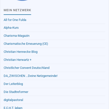
MEIN NETZWERK
All for One Fulda
Alpha-Kurs
Charisma-Magazin
Charismatische Erneuerung (CE)
Christian Hennecke Blog
Christian Herwartz +
Christlicher Convent Deutschland
DA_ZWISCHEN …Deine Netzgemeinde!
Der Leiterblog
Die Stadtreformer
digitalpastoral
E.C.H.T. leben