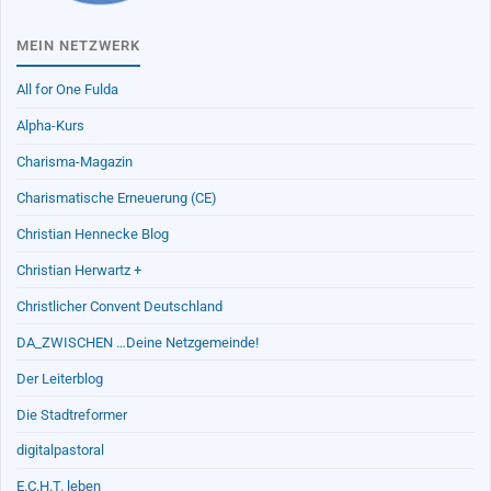
MEIN NETZWERK
All for One Fulda
Alpha-Kurs
Charisma-Magazin
Charismatische Erneuerung (CE)
Christian Hennecke Blog
Christian Herwartz +
Christlicher Convent Deutschland
DA_ZWISCHEN …Deine Netzgemeinde!
Der Leiterblog
Die Stadtreformer
digitalpastoral
E.C.H.T. leben