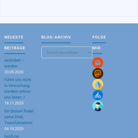
NEUESTE
BLOG-ARCHIV
FOLGE
BEITRÄGE
MIR:
Blog-
Archiv
verändert –
werden
20.05.2026
Führe uns nicht
in Versuchung,
sondern erlöse
uns lieber…!
18.11.2025
Ein Bistum findet
seine DNA:
Transformation!
04.10.2025
Noch ne