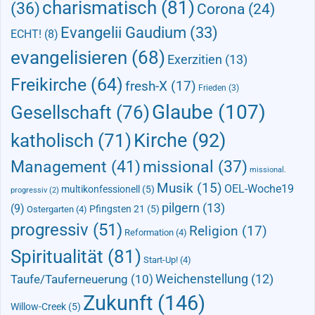
charismatisch
(81)
(36)
Corona
(24)
Evangelii Gaudium
(33)
ECHT!
(8)
evangelisieren
(68)
Exerzitien
(13)
Freikirche
(64)
fresh-X
(17)
Frieden
(3)
Glaube
(107)
Gesellschaft
(76)
Kirche
(92)
katholisch
(71)
Management
(41)
missional
(37)
missional.
Musik
(15)
OEL-Woche19
multikonfessionell
(5)
progressiv
(2)
pilgern
(13)
(9)
Pfingsten 21
(5)
Ostergarten
(4)
progressiv
(51)
Religion
(17)
Reformation
(4)
Spiritualität
(81)
Start-Up!
(4)
Taufe/Tauferneuerung
(10)
Weichenstellung
(12)
Zukunft
(146)
Willow-Creek
(5)