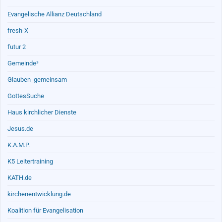
Evangelische Allianz Deutschland
fresh-X
futur 2
Gemeinde³
Glauben_gemeinsam
GottesSuche
Haus kirchlicher Dienste
Jesus.de
K.A.M.P.
K5 Leitertraining
KATH.de
kirchenentwicklung.de
Koalition für Evangelisation