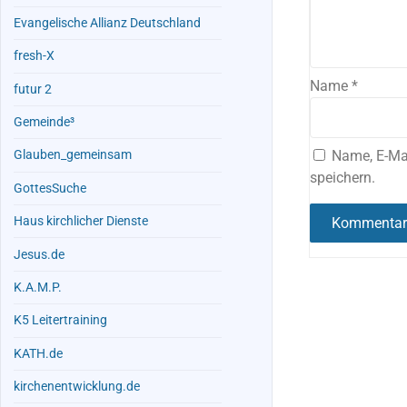
Evangelische Allianz Deutschland
fresh-X
Name
*
futur 2
Gemeinde³
Name, E-Ma
Glauben_gemeinsam
speichern.
GottesSuche
Haus kirchlicher Dienste
Jesus.de
K.A.M.P.
K5 Leitertraining
KATH.de
kirchenentwicklung.de