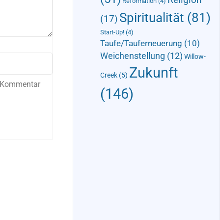
Reformation
(4)
Spiritualität
(81)
(17)
Start-Up!
(4)
Taufe/Tauferneuerung
(10)
Weichenstellung
(12)
Willow-
Zukunft
Creek
(5)
n Kommentar
(146)