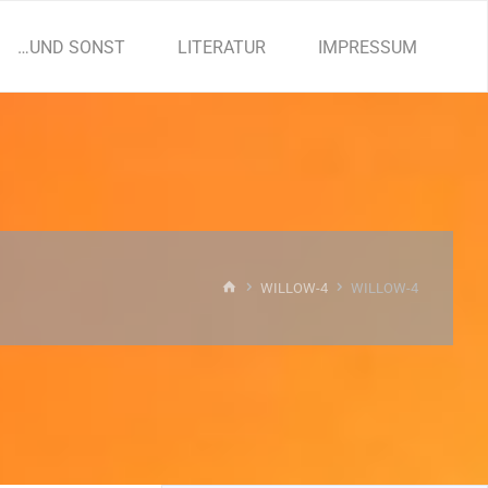
…UND SONST
LITERATUR
IMPRESSUM
START
WILLOW-4
WILLOW-4