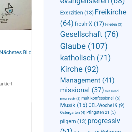
evangelisieren
(68)
Freikirche
Exerzitien
(13)
(64)
fresh-X
(17)
Frieden
(3)
Gesellschaft
(76)
Glaube
(107)
Nächstes Bild
katholisch
(71)
Kirche
(92)
Management
(41)
rkiert
missional
(37)
missional.
multikonfessionell
(5)
progressiv
(2)
Musik
(15)
OEL-Woche19
(9)
Pfingsten 21
(5)
Ostergarten
(4)
progressiv
pilgern
(13)
(51)
Religion