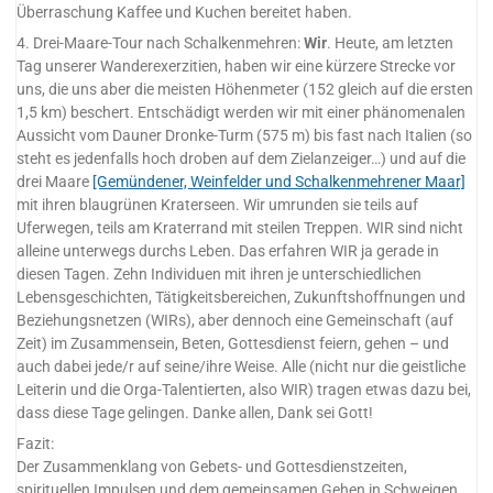
Überraschung Kaffee und Kuchen bereitet haben.
4. Drei-Maare-Tour nach Schalkenmehren:
Wir
. Heute, am letzten
Tag unserer Wanderexerzitien, haben wir eine kürzere Strecke vor
uns, die uns aber die meisten Höhenmeter (152 gleich auf die ersten
1,5 km) beschert. Entschädigt werden wir mit einer phänomenalen
Aussicht vom Dauner Dronke-Turm (575 m) bis fast nach Italien (so
steht es jedenfalls hoch droben auf dem Zielanzeiger…) und auf die
drei Maare
[Gemündener, Weinfelder und Schalkenmehrener Maar]
mit ihren blaugrünen Kraterseen. Wir umrunden sie teils auf
Uferwegen, teils am Kraterrand mit steilen Treppen. WIR sind nicht
alleine unterwegs durchs Leben. Das erfahren WIR ja gerade in
diesen Tagen. Zehn Individuen mit ihren je unterschiedlichen
Lebensgeschichten, Tätigkeitsbereichen, Zukunftshoffnungen und
Beziehungsnetzen (WIRs), aber dennoch eine Gemeinschaft (auf
Zeit) im Zusammensein, Beten, Gottesdienst feiern, gehen – und
auch dabei jede/r auf seine/ihre Weise. Alle (nicht nur die geistliche
Leiterin und die Orga-Talentierten, also WIR) tragen etwas dazu bei,
dass diese Tage gelingen. Danke allen, Dank sei Gott!
Fazit:
Der Zusammenklang von Gebets- und Gottesdienstzeiten,
spirituellen Impulsen und dem gemeinsamen Gehen in Schweigen