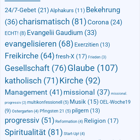
Bekehrung
24/7-Gebet
(21)
Alphakurs
(11)
charismatisch
(81)
(36)
Corona
(24)
Evangelii Gaudium
(33)
ECHT!
(8)
evangelisieren
(68)
Exerzitien
(13)
Freikirche
(64)
fresh-X
(17)
Frieden
(3)
Glaube
(107)
Gesellschaft
(76)
Kirche
(92)
katholisch
(71)
Management
(41)
missional
(37)
missional.
Musik
(15)
OEL-Woche19
multikonfessionell
(5)
progressiv
(2)
pilgern
(13)
(9)
Pfingsten 21
(5)
Ostergarten
(4)
progressiv
(51)
Religion
(17)
Reformation
(4)
Spiritualität
(81)
Start-Up!
(4)