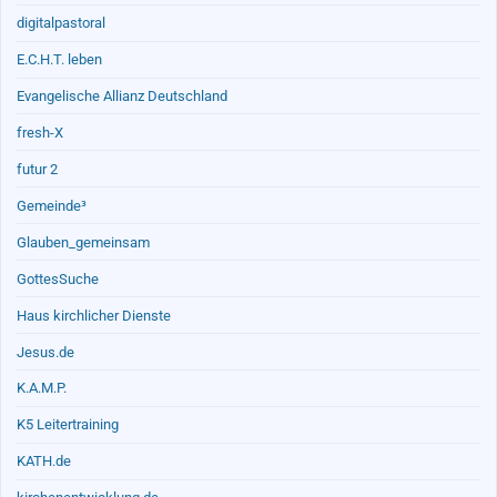
digitalpastoral
E.C.H.T. leben
Evangelische Allianz Deutschland
fresh-X
futur 2
Gemeinde³
Glauben_gemeinsam
GottesSuche
Haus kirchlicher Dienste
Jesus.de
K.A.M.P.
K5 Leitertraining
KATH.de