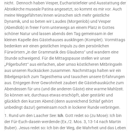
nicht. Dennoch haben Vesper, Eucharistiefeier und Ausstattung der
Abteikirche museale Patina angesetzt, so kommt es mir vor. Auch
meine Weggefährten/innen wünschen sich mehr geistliche
Dynamik, und so beten wir Laudes (Morgenlob) und Vesper
(Abendlob) in freier Form unterwegs an einem Platz in Gottes
schöner Natur und lassen abends den Tag gemeinsam in der
kleinen Kapelle des Gästehauses ausklingen (Komplet). Vormittags
bedenken wir einen geistlichen Impuls zu den persönlichen
Fürwörtern „in der Grammatik des Glaubens“ und wandern eine
Stunde schweigend. Für die Mittagspause stellen wir unser
„Pilgerbufett“ aus einfachen, aber umso köstlicheren Mitbringseln
aus unseren Rucksäcken zusammen. Nachmittags halten wir ein
Bibelgespräch zum Tagesthema und tauschen unsere Erfahrungen
aus. Entgegen ihrer Gewohnheit zaubert die Gästehausküche zum
Abendessen für uns (und die anderen Gäste) eine warme Mahlzeit.
So können wir, durchaus etwas erschöpft, aber gestärkt und
glücklich den kurzen Abend (denn ausreichend Schlaf gehört
unbedingt dazu!) gemeinsam noch in lockerer Runde verbringen.
1. Rund um den Laacher See:
Ich
. Gott redet so (zu Mose): Ich bin
der Für-Euch-dasein-werdende (Ex./2. Mos. 3, 13-14 nach Martin
Buber). Jesus redet so: Ich bin der Weg, die Wahrheit und das Leben