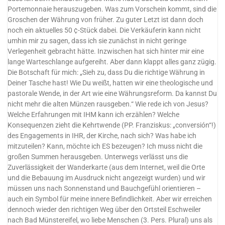
Portemonnaie herauszugeben. Was zum Vorschein kommt, sind die
Groschen der Währung von früher. Zu guter Letzt ist dann doch
noch ein aktuelles 50 ¢-Stück dabei. Die Verkäuferin kann nicht
umhin mir zu sagen, dass ich sie zunächst in nicht geringe
Verlegenheit gebracht hätte. Inzwischen hat sich hinter mir eine
lange Warteschlange aufgereiht. Aber dann klappt alles ganz zügig.
Die Botschaft für mich: „Sieh zu, dass Du die richtige Währung in
Deiner Tasche hast! Wie Du weißt, hatten wir eine theologische und
pastorale Wende, in der Art wie eine Währungsreform. Da kannst Du
nicht mehr die alten Münzen rausgeben.“ Wie rede ich von Jesus?
Welche Erfahrungen mit IHM kann ich erzählen? Welche
Konsequenzen zieht die Kehrtwende (PP. Franziskus: „conversión“!)
des Engagements in IHR, der Kirche, nach sich? Was habe ich
mitzuteilen? Kann, möchte ich ES bezeugen? Ich muss nicht die
großen Summen herausgeben. Unterwegs verlässt uns die
Zuverlässigkeit der Wanderkarte (aus dem Internet, weil die Orte
und die Bebauung im Ausdruck nicht angezeigt wurden) und wir
müssen uns nach Sonnenstand und Bauchgefühl orientieren –
auch ein Symbol für meine innere Befindlichkeit. Aber wir erreichen
dennoch wieder den richtigen Weg über den Ortsteil Eschweiler
nach Bad Münstereifel, wo liebe Menschen (3. Pers. Plural) uns als