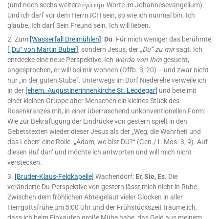
(und noch sechs weitere ἐγώ εἰμι-Worte im Johannesevangelium).
Und ich darf vor dem Herrn ICH sein, so wie ich nunmal bin. Ich
glaube. Ich darf Sein Freund sein. Ich will lieben.
2. Zum
[Wasserfall Dreimühlen]
:
Du
. Für mich weniger das berühmte
[„Du“ von Martin Buber]
, sondern Jesus, der
„Du“ zu mir
sagt. Ich
entdecke eine neue Perspektive: Ich
werde von Ihm
gesucht,
angesprochen, er will bei mir wohnen (Offb. 3, 20) – und zwar nicht
nur „in der guten Stube”. Unterwegs im Dorf Niederehe verweile ich
in der
[ehem. Augustinerinnenkirche St. Leodegar]
und bete mit
einer kleinen Gruppe alter Menschen ein kleines Stück des
Rosenkranzes mit, in einer überraschend unkonventionellen Form:
Wie zur Bekräftigung der Eindrücke von gestern spielt in den
Gebetstexten wieder dieser Jesus als der „Weg, die Wahrheit und
das Leben“ eine Rolle. „Adam, wo bist DU?“ (Gen./1. Mos. 3, 9). Auf
diesen Ruf darf und möchte ich antworten und will mich nicht
verstecken.
3.
[Bruder-Klaus-Feldkapelle]
Wachendorf:
Er, Sie, Es
. Die
veränderte Du-Perspektive von gestern lässt mich nicht in Ruhe.
Zwischen dem fröhlichen Abteigeläut vieler Glocken in aller
Herrgottsfrühe um 5:00 Uhr und der Frühstückszeit träume ich,
dass ich beim Einkaufen große Mühe habe, das Geld aus meinem