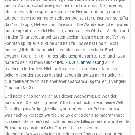
und im Austausch ist eine ganzheitliche Erfahrung. Die dezente,
aber abends doch spürbare sportliche Herausforderung durch
Längen- oder Höhenmeter steht symbolisch für unser „Wir schaffen
das“ im Haupt-, Neben- und Ehrenamt. Die Wanderexerzitien waren
anstrengend in vielerlei Hinsicht, aber auch ein Obdach-Suchen und
-Finden für unsere „unbehausten Seelen“ (Dietrich Bonhoeffer). Wir
konnten spirituell zur Ruhe und neu zu uns selbst und zu Gott
finden. „Nicht Ihr habt mich erwählt, sondern ich habe Euch
erwählt“ (Joh. 15, 16 – unser Bibelgespräch am 3. Tag) und „Gott
nahe zu sein ist mein Glück“
[Ps. 73, 28/Jahreslosung 2014]
machen mir deutlich: Nicht
ich
habe mich vor einem Jahr neu
bekehrt, sondern Jesus hat sich schon längst zu mir hingekehrt.
Nur meine Antwort ist bisher eher sparsam ausgefallen (Evangelii
Gaudium Nr. 3).
Und noch eines nehme ich aus dieser Woche mit: Die Welt der
pastoralen Dienste in „meinem“ Bistum ist nicht mehr meine Welt.
Das allgegenwärtige „Klerikalsyndrom“, welcher Priester nun als
was nach xy versetzt wurde und „wie er es denn so macht“ (habe
ich keine Eitelkeiten?) ist nicht nur ein Zeitkiller, sondern lähmt echte
Erneuerung aus dem Geist Gottes. Nicht so sehr mein
altersgemäßes Ausscheiden aus dem Beruf setzt die Prioritäten