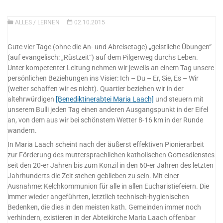
ALLES
/
LERNEN
02.10.2015
Gute vier Tage (ohne die An- und Abreisetage) „geistliche Übungen“
(auf evangelisch: „Rüstzeit“) auf dem Pilgerweg durchs Leben.
Unter kompetenter Leitung nehmen wir jeweils an einem Tag unsere
persönlichen Beziehungen ins Visier: Ich – Du – Er, Sie, Es – Wir
(weiter schaffen wir es nicht). Quartier beziehen wir in der
altehrwürdigen
[Benediktinerabtei Maria Laach]
und steuern mit
unserem Bulli jeden Tag einen anderen Ausgangspunkt in der Eifel
an, von dem aus wir bei schönstem Wetter 8-16 km in der Runde
wandern.
In Maria Laach scheint nach der äußerst effektiven Pionierarbeit
zur Förderung des muttersprachlichen katholischen Gottesdienstes
seit den 20-er Jahren bis zum Konzil in den 60-er Jahren des letzten
Jahrhunderts die Zeit stehen geblieben zu sein. Mit einer
Ausnahme: Kelchkommunion für alle in allen Eucharistiefeiern. Die
immer wieder angeführten, letztlich technisch-hygienischen
Bedenken, die dies in den meisten kath. Gemeinden immer noch
verhindern, existieren in der Abteikirche Maria Laach offenbar