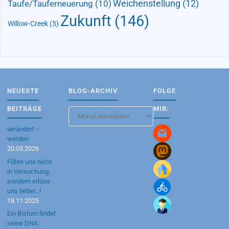
Taufe/Tauferneuerung
(10)
Weichenstellung
(12)
Zukunft
(146)
Willow-Creek
(5)
NEUESTE
BLOG-ARCHIV
FOLGE
BEITRÄGE
MIR:
Blog-
Archiv
verändert –
werden
20.05.2026
Führe uns nicht
in Versuchung,
sondern erlöse
uns lieber…!
18.11.2025
Ein Bistum findet
seine DNA: