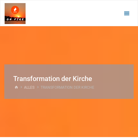
Zum
Inhalt
springen
Transformation der Kirche
START
ALLES
TRANSFORMATION DER KIRCHE