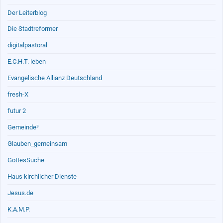
Der Leiterblog
Die Stadtreformer
digitalpastoral
E.C.H.T. leben
Evangelische Allianz Deutschland
fresh-X
futur 2
Gemeinde³
Glauben_gemeinsam
GottesSuche
Haus kirchlicher Dienste
Jesus.de
K.A.M.P.