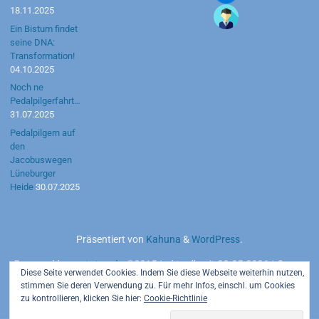
18.11.2025
Ein Bistum findet
seine DNA:
Transformation!
04.10.2025
Noch ne
Pedalpilgerfahrt…
31.07.2025
Pedalpilgern auf
den
Jacobuswegen
Lüneburger
Heide
30.07.2025
Präsentiert von
Kahuna
&
WordPress
.
Powered by
motetus.de
©2015 | aktuell seit 20.05.2026 | Server:
Diese Seite verwendet Cookies. Indem Sie diese Webseite weiterhin nutzen,
Strato AG
stimmen Sie deren Verwendung zu. Für mehr Infos, einschl. um Cookies
zu kontrollieren, klicken Sie hier:
Cookie-Richtlinie