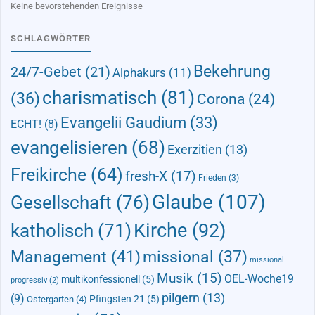
Keine bevorstehenden Ereignisse
SCHLAGWÖRTER
Bekehrung
24/7-Gebet
(21)
Alphakurs
(11)
charismatisch
(81)
(36)
Corona
(24)
Evangelii Gaudium
(33)
ECHT!
(8)
evangelisieren
(68)
Exerzitien
(13)
Freikirche
(64)
fresh-X
(17)
Frieden
(3)
Glaube
(107)
Gesellschaft
(76)
Kirche
(92)
katholisch
(71)
Management
(41)
missional
(37)
missional.
Musik
(15)
OEL-Woche19
multikonfessionell
(5)
progressiv
(2)
pilgern
(13)
(9)
Pfingsten 21
(5)
Ostergarten
(4)