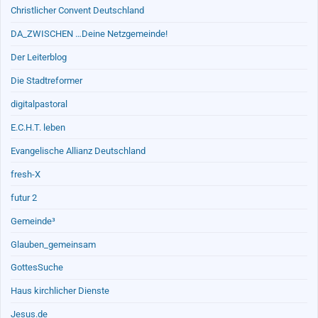
Christlicher Convent Deutschland
DA_ZWISCHEN …Deine Netzgemeinde!
Der Leiterblog
Die Stadtreformer
digitalpastoral
E.C.H.T. leben
Evangelische Allianz Deutschland
fresh-X
futur 2
Gemeinde³
Glauben_gemeinsam
GottesSuche
Haus kirchlicher Dienste
Jesus.de