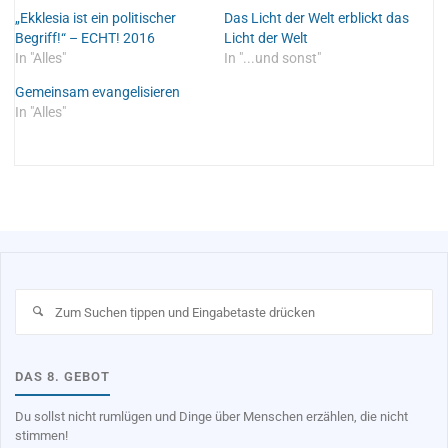
„Ekklesia ist ein politischer
Das Licht der Welt erblickt das
Begriff!“ – ECHT! 2016
Licht der Welt
In "Alles"
In "...und sonst"
Gemeinsam evangelisieren
In "Alles"
Su
na
DAS 8. GEBOT
Du sollst nicht rumlügen und Dinge über Menschen erzählen, die nicht
stimmen!