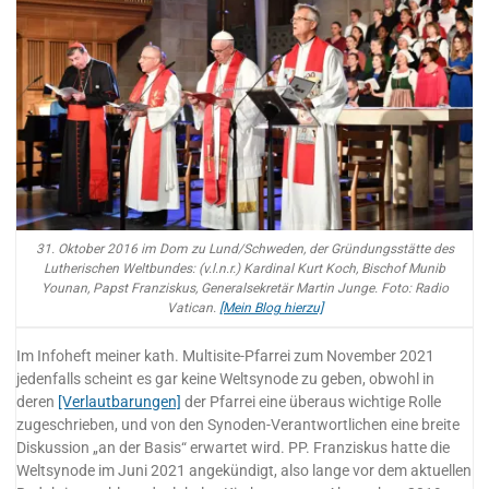
31. Oktober 2016 im Dom zu Lund/Schweden, der Gründungsstätte des
Lutherischen Weltbundes: (v.l.n.r.) Kardinal Kurt Koch, Bischof Munib
Younan, Papst Franziskus, Generalsekretär Martin Junge. Foto: Radio
Vatican.
[Mein Blog hierzu]
Im Infoheft meiner kath. Multisite-Pfarrei zum November 2021
jedenfalls scheint es gar keine Weltsynode zu geben, obwohl in
deren
[Verlautbarungen]
der Pfarrei eine überaus wichtige Rolle
zugeschrieben, und von den Synoden-Verantwortlichen eine breite
Diskussion „an der Basis“ erwartet wird. PP. Franziskus hatte die
Weltsynode im Juni 2021 angekündigt, also lange vor dem aktuellen