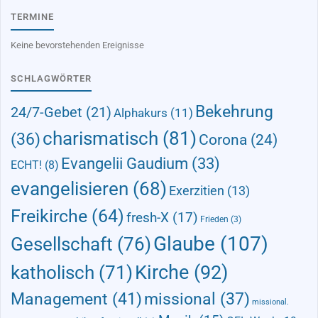
TERMINE
Keine bevorstehenden Ereignisse
SCHLAGWÖRTER
Bekehrung
24/7-Gebet
(21)
Alphakurs
(11)
charismatisch
(81)
(36)
Corona
(24)
Evangelii Gaudium
(33)
ECHT!
(8)
evangelisieren
(68)
Exerzitien
(13)
Freikirche
(64)
fresh-X
(17)
Frieden
(3)
Glaube
(107)
Gesellschaft
(76)
Kirche
(92)
katholisch
(71)
Management
(41)
missional
(37)
missional.