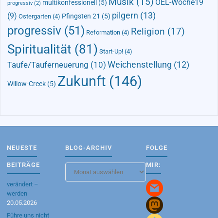
Musik
(15)
OEL-Woche19
multikonfessionell
(5)
progressiv
(2)
pilgern
(13)
(9)
Pfingsten 21
(5)
Ostergarten
(4)
progressiv
(51)
Religion
(17)
Reformation
(4)
Spiritualität
(81)
Start-Up!
(4)
Taufe/Tauferneuerung
(10)
Weichenstellung
(12)
Zukunft
(146)
Willow-Creek
(5)
NEUESTE
BLOG-ARCHIV
FOLGE
BEITRÄGE
MIR:
Blog-
Archiv
verändert –
werden
20.05.2026
Führe uns nicht