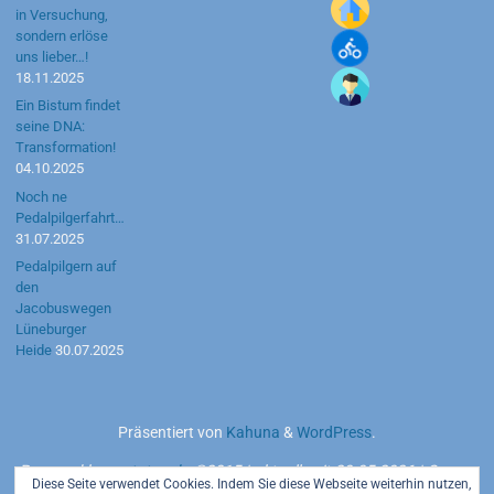
in Versuchung,
sondern erlöse
uns lieber…!
18.11.2025
Ein Bistum findet
seine DNA:
Transformation!
04.10.2025
Noch ne
Pedalpilgerfahrt…
31.07.2025
Pedalpilgern auf
den
Jacobuswegen
Lüneburger
Heide
30.07.2025
Präsentiert von
Kahuna
&
WordPress
.
Powered by
motetus.de
©2015 | aktuell seit 20.05.2026 | Server:
Diese Seite verwendet Cookies. Indem Sie diese Webseite weiterhin nutzen,