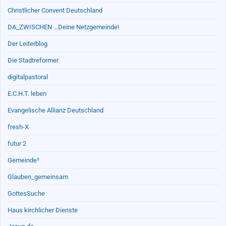
Christlicher Convent Deutschland
DA_ZWISCHEN …Deine Netzgemeinde!
Der Leiterblog
Die Stadtreformer
digitalpastoral
E.C.H.T. leben
Evangelische Allianz Deutschland
fresh-X
futur 2
Gemeinde³
Glauben_gemeinsam
GottesSuche
Haus kirchlicher Dienste