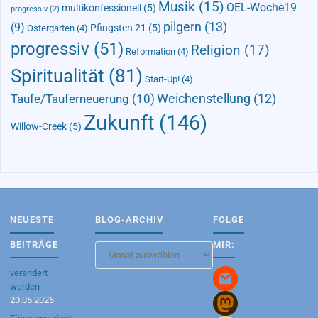
Musik
(15)
OEL-Woche19
multikonfessionell
(5)
progressiv
(2)
pilgern
(13)
(9)
Pfingsten 21
(5)
Ostergarten
(4)
progressiv
(51)
Religion
(17)
Reformation
(4)
Spiritualität
(81)
Start-Up!
(4)
Taufe/Tauferneuerung
(10)
Weichenstellung
(12)
Zukunft
(146)
Willow-Creek
(5)
NEUESTE
BLOG-ARCHIV
FOLGE
BEITRÄGE
MIR:
Blog-
Archiv
verändert –
werden
20.05.2026