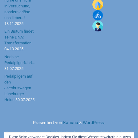
Führe uns nicht
in Versuchung,
sondern erlöse
uns lieber…!
18.11.2025
Ein Bistum findet
seine DNA:
Transformation!
04.10.2025
Noch ne
Pedalpilgerfahrt…
31.07.2025
Pedalpilgern auf
den
Jacobuswegen
Lüneburger
Heide
30.07.2025
Präsentiert von
Kahuna
&
WordPress
.
Powered by
motetus.de
©2015 | aktuell seit 20.05.2026 | Server:
Diese Seite verwendet Cookies. Indem Sie diese Webseite weiterhin nutzen,