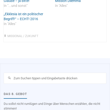
Glaube – ja bitte!
Mission Dilemma
In "...und sonst"
In "Alles"
„Ekklesia ist ein politischer
Begriff!“ – ECHT! 2016
In "Alles"
MISSIONAL
/
ZUKUNFT
Su
na
DAS 8. GEBOT
Du sollst nicht rumlügen und Dinge über Menschen erzählen, die nicht
stimmen!