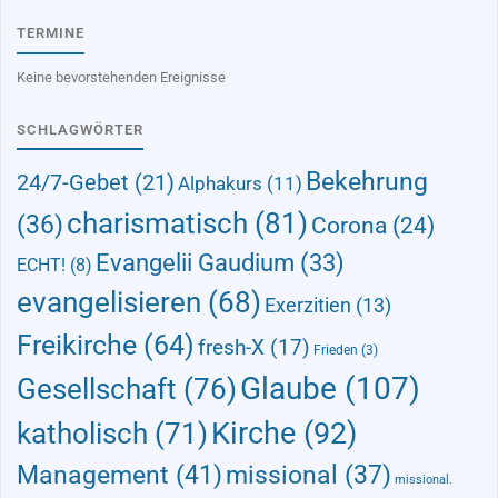
TERMINE
Keine bevorstehenden Ereignisse
SCHLAGWÖRTER
Bekehrung
24/7-Gebet
(21)
Alphakurs
(11)
charismatisch
(81)
(36)
Corona
(24)
Evangelii Gaudium
(33)
ECHT!
(8)
evangelisieren
(68)
Exerzitien
(13)
Freikirche
(64)
fresh-X
(17)
Frieden
(3)
Glaube
(107)
Gesellschaft
(76)
Kirche
(92)
katholisch
(71)
Management
(41)
missional
(37)
missional.