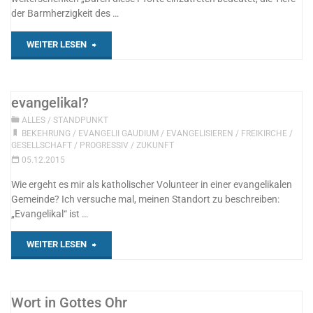
der Barmherzigkeit des …
"Machet
WEITER LESEN
die
Tore
evangelikal?
ALLES
/
STANDPUNKT
weit!"
BEKEHRUNG
/
EVANGELII GAUDIUM
/
EVANGELISIEREN
/
FREIKIRCHE
/
GESELLSCHAFT
/
PROGRESSIV
/
ZUKUNFT
05.12.2015
Wie ergeht es mir als katholischer Volunteer in einer evangelikalen
Gemeinde? Ich versuche mal, meinen Standort zu beschreiben:
„Evangelikal“ ist …
"evangelikal?"
WEITER LESEN
Wort in Gottes Ohr