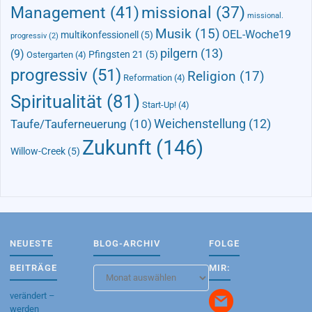
Management
(41)
missional
(37)
missional.
Musik
(15)
OEL-Woche19
multikonfessionell
(5)
progressiv
(2)
pilgern
(13)
(9)
Pfingsten 21
(5)
Ostergarten
(4)
progressiv
(51)
Religion
(17)
Reformation
(4)
Spiritualität
(81)
Start-Up!
(4)
Taufe/Tauferneuerung
(10)
Weichenstellung
(12)
Zukunft
(146)
Willow-Creek
(5)
NEUESTE
BLOG-ARCHIV
FOLGE
BEITRÄGE
MIR:
Blog-
Archiv
verändert –
werden