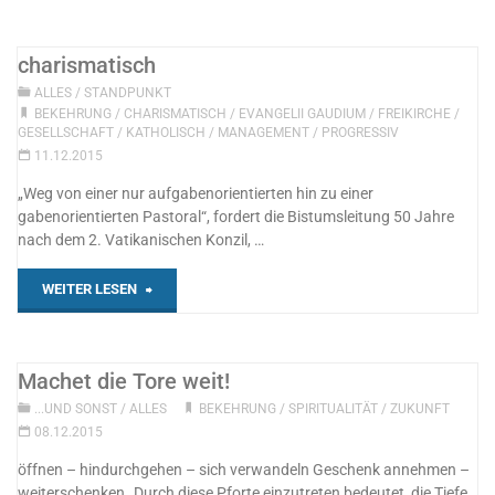
Inflation"
charismatisch
ALLES
/
STANDPUNKT
BEKEHRUNG
/
CHARISMATISCH
/
EVANGELII GAUDIUM
/
FREIKIRCHE
/
GESELLSCHAFT
/
KATHOLISCH
/
MANAGEMENT
/
PROGRESSIV
11.12.2015
„Weg von einer nur aufgabenorientierten hin zu einer
gabenorientierten Pastoral“, fordert die Bistumsleitung 50 Jahre
nach dem 2. Vatikanischen Konzil, …
"charismatisch"
WEITER LESEN
Machet die Tore weit!
...UND SONST
/
ALLES
BEKEHRUNG
/
SPIRITUALITÄT
/
ZUKUNFT
08.12.2015
öffnen – hindurchgehen – sich verwandeln Geschenk annehmen –
weiterschenken „Durch diese Pforte einzutreten bedeutet, die Tiefe