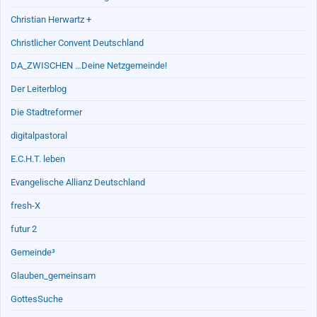
Christian Herwartz +
Christlicher Convent Deutschland
DA_ZWISCHEN …Deine Netzgemeinde!
Der Leiterblog
Die Stadtreformer
digitalpastoral
E.C.H.T. leben
Evangelische Allianz Deutschland
fresh-X
futur 2
Gemeinde³
Glauben_gemeinsam
GottesSuche