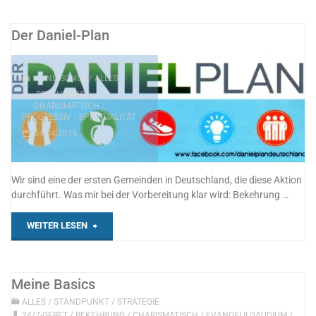
Der Daniel-Plan
...UND SONST
/
ALLES
BEKEHRUNG
/
CHARISMATISCH
/
PROGRESSIV
/
SPIRITUALITÄT
04.04.2016
Wir sind eine der ersten Gemeinden in Deutschland, die diese Aktion
durchführt. Was mir bei der Vorbereitung klar wird: Bekehrung …
"Der
WEITER LESEN
Daniel-
Plan"
Meine Basics
ALLES
/
STANDPUNKT
/
STRATEGIE
24/7-GEBET
/
BEKEHRUNG
/
CHARISMATISCH
/
EVANGELII GAUDIUM
/