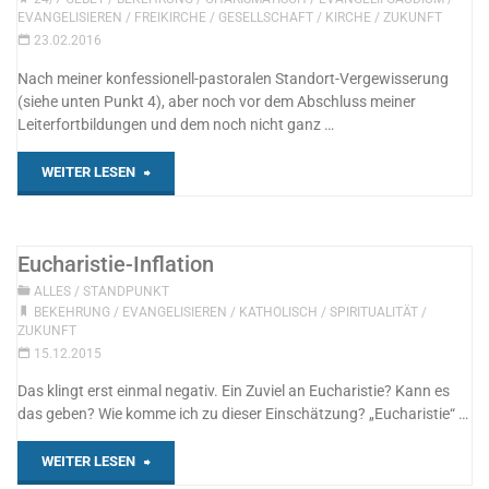
EVANGELISIEREN
/
FREIKIRCHE
/
GESELLSCHAFT
/
KIRCHE
/
ZUKUNFT
23.02.2016
Nach meiner konfessionell-pastoralen Standort-Vergewisserung
(siehe unten Punkt 4), aber noch vor dem Abschluss meiner
Leiterfortbildungen und dem noch nicht ganz …
"Meine
WEITER LESEN
Basics"
Eucharistie-Inflation
ALLES
/
STANDPUNKT
BEKEHRUNG
/
EVANGELISIEREN
/
KATHOLISCH
/
SPIRITUALITÄT
/
ZUKUNFT
15.12.2015
Das klingt erst einmal negativ. Ein Zuviel an Eucharistie? Kann es
das geben? Wie komme ich zu dieser Einschätzung? „Eucharistie“ …
"Eucharistie-
WEITER LESEN