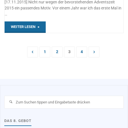
[17.11.2015] Nicht nur wegen der bevorstehenden Adventszeit
2015 ein passendes Motiv. Vor einem Jahr war ich das erste Mal in
…
"Türen
WEITER LESEN
öffnen
–
1
2
3
4
Seitennummerierung
eine
der
neue
Etappe"
Beiträge
Su
na
DAS 8. GEBOT