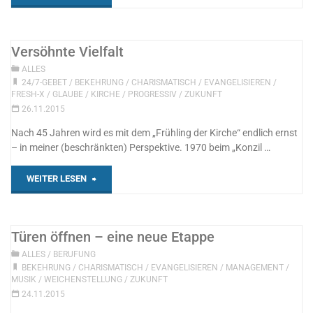
3,
8"
Versöhnte Vielfalt
ALLES
24/7-GEBET
/
BEKEHRUNG
/
CHARISMATISCH
/
EVANGELISIEREN
/
FRESH-X
/
GLAUBE
/
KIRCHE
/
PROGRESSIV
/
ZUKUNFT
26.11.2015
Nach 45 Jahren wird es mit dem „Frühling der Kirche“ endlich ernst
– in meiner (beschränkten) Perspektive. 1970 beim „Konzil …
"Versöhnte
WEITER LESEN
Vielfalt"
Türen öffnen – eine neue Etappe
ALLES
/
BERUFUNG
BEKEHRUNG
/
CHARISMATISCH
/
EVANGELISIEREN
/
MANAGEMENT
/
MUSIK
/
WEICHENSTELLUNG
/
ZUKUNFT
24.11.2015