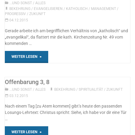
...UND SONST
/
ALLES
BEKEHRUNG
/
EVANGELISIEREN
/
KATHOLISCH
/
MANAGEMENT
/
PROGRESSIV
/
ZUKUNFT
04.12.2015
Gerade arbeite ich am begrifflichen Verhältnis von „katholisch“ und
„evangelikal“, da flattert mir die kath. Kirchenzeitung Nr. 49 vom
kommenden …
"Wort
WEITER LESEN
in
Gottes
Offenbarung 3, 8
...UND SONST
/
ALLES
BEKEHRUNG
/
SPIRITUALITÄT
/
ZUKUNFT
Ohr"
03.12.2015
Nach einem Tag [zu Atem kommen] gibt’s heute den passenden
Losungs-Lehrtext: Christus spricht: Siehe, ich habe vor dir eine Tür
…
"Offenbarung
WEITER LESEN