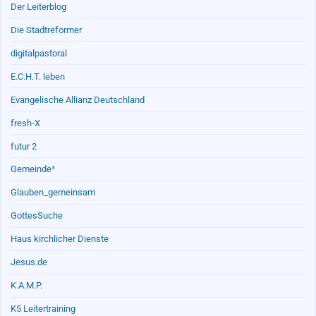
Der Leiterblog
Die Stadtreformer
digitalpastoral
E.C.H.T. leben
Evangelische Allianz Deutschland
fresh-X
futur 2
Gemeinde³
Glauben_gemeinsam
GottesSuche
Haus kirchlicher Dienste
Jesus.de
K.A.M.P.
K5 Leitertraining