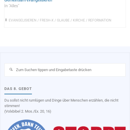
Gemeinsam evangelisieren
In "Alles"
EVANGELISIEREN
/
FRESH-X
/
GLAUBE
/
KIRCHE
/
REFORMATION
Su
na
DAS 8. GEBOT
Du sollst nicht rumlügen und Dinge über Menschen erzählen, die nicht
stimmen!
(Volxbibel 2. Mos./Ex. 20, 16)