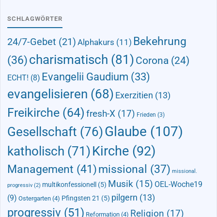
SCHLAGWÖRTER
Bekehrung
24/7-Gebet
(21)
Alphakurs
(11)
charismatisch
(81)
(36)
Corona
(24)
Evangelii Gaudium
(33)
ECHT!
(8)
evangelisieren
(68)
Exerzitien
(13)
Freikirche
(64)
fresh-X
(17)
Frieden
(3)
Glaube
(107)
Gesellschaft
(76)
Kirche
(92)
katholisch
(71)
Management
(41)
missional
(37)
missional.
Musik
(15)
OEL-Woche19
multikonfessionell
(5)
progressiv
(2)
pilgern
(13)
(9)
Pfingsten 21
(5)
Ostergarten
(4)
progressiv
(51)
Religion
(17)
Reformation
(4)