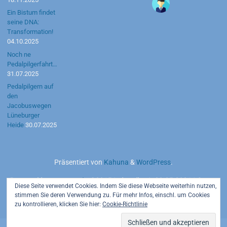
Ein Bistum findet
seine DNA:
Transformation!
04.10.2025
Noch ne
Pedalpilgerfahrt…
31.07.2025
Pedalpilgern auf
den
Jacobuswegen
Lüneburger
Heide
30.07.2025
Präsentiert von
Kahuna
&
WordPress
.
Powered by
motetus.de
©2015 | aktuell seit 20.05.2026 | Server:
Diese Seite verwendet Cookies. Indem Sie diese Webseite weiterhin nutzen,
Strato AG
stimmen Sie deren Verwendung zu. Für mehr Infos, einschl. um Cookies
zu kontrollieren, klicken Sie hier:
Cookie-Richtlinie