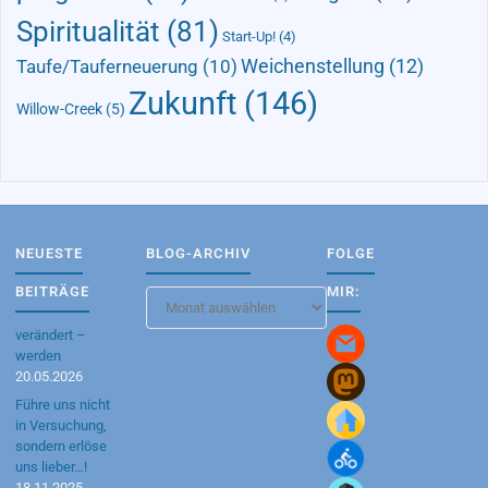
Spiritualität
(81)
Start-Up!
(4)
Taufe/Tauferneuerung
(10)
Weichenstellung
(12)
Zukunft
(146)
Willow-Creek
(5)
NEUESTE
BLOG-ARCHIV
FOLGE
BEITRÄGE
MIR:
Blog-
Archiv
verändert –
werden
20.05.2026
Führe uns nicht
in Versuchung,
sondern erlöse
uns lieber…!
18.11.2025