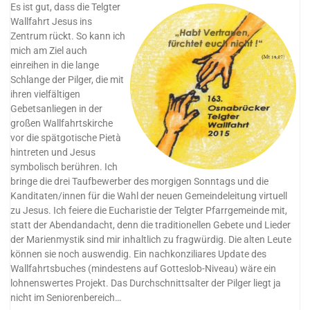
Es ist gut, dass die Telgter
Wallfahrt Jesus ins
Zentrum rückt. So kann ich
mich am Ziel auch
einreihen in die lange
Schlange der Pilger, die mit
ihren vielfältigen
Gebetsanliegen in der
großen Wallfahrtskirche
vor die spätgotische Pietà
hintreten und Jesus
symbolisch berühren. Ich
bringe die drei Taufbewerber des morgigen Sonntags und die
Kanditaten/innen für die Wahl der neuen Gemeindeleitung virtuell
zu Jesus. Ich feiere die Eucharistie der Telgter Pfarrgemeinde mit,
statt der Abendandacht, denn die traditionellen Gebete und Lieder
der Marienmystik sind mir inhaltlich zu fragwürdig. Die alten Leute
können sie noch auswendig. Ein nachkonziliares Update des
Wallfahrtsbuches (mindestens auf Gotteslob-Niveau) wäre ein
lohnenswertes Projekt. Das Durchschnittsalter der Pilger liegt ja
nicht im Seniorenbereich…