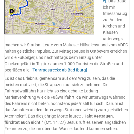
e]
. Das traue
ich mir
fitnessmäßig
zu. An den
Kirchen und
Klausen
unterwegs
machen wir Station. Leute vom Malteser Hilfsdienst und vom ADFC
halten geistliche Impulse. Zur Mittagspause in Ostbevern erreichen
wir die Fußpilger, und nachmittags beim Einzug unter
Glockengeläut in Telgte säumen 1.000 Touristen die Straßen und
begrüßen alle.
[Fahrradstrecke ab Bad Iburg]
Es ist das Erlebnis, gemeinsam auf dem Weg zu sein, das die
meisten motiviert, die Strapazen auf sich zu nehmen. Die
Fahrradwallfahrt hat nicht so eine geballte Ladung
Marienverehrung wie die Fußwallfahrt, da wir unterwegs während
des Fahrens nicht beten, höchstens jede/r still für sich. Darum ist
das Anhalten an den Unterwegs-Stationen wichtig zum „geistlichen
Atemholen“. Das diesjährige Motto lautet:
„Habt Vertrauen,
fürchtet Euch nicht!“
(Mt. 14, 27) Jesus ruft es seinen ängstlichen
Freunden zu, die ihn über das Wasser laufend kommen sehen.