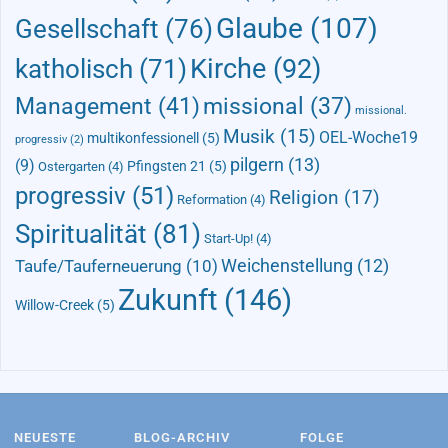
Glaube
(107)
Gesellschaft
(76)
Kirche
(92)
katholisch
(71)
Management
(41)
missional
(37)
missional.
Musik
(15)
OEL-Woche19
multikonfessionell
(5)
progressiv
(2)
pilgern
(13)
(9)
Pfingsten 21
(5)
Ostergarten
(4)
progressiv
(51)
Religion
(17)
Reformation
(4)
Spiritualität
(81)
Start-Up!
(4)
Taufe/Tauferneuerung
(10)
Weichenstellung
(12)
Zukunft
(146)
Willow-Creek
(5)
NEUESTE
BLOG-ARCHIV
FOLGE