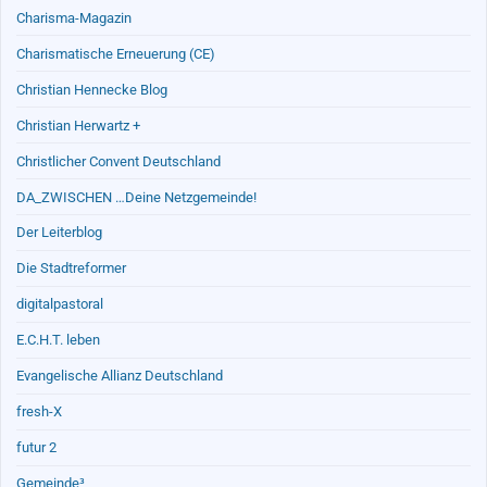
Charisma-Magazin
Charismatische Erneuerung (CE)
Christian Hennecke Blog
Christian Herwartz +
Christlicher Convent Deutschland
DA_ZWISCHEN …Deine Netzgemeinde!
Der Leiterblog
Die Stadtreformer
digitalpastoral
E.C.H.T. leben
Evangelische Allianz Deutschland
fresh-X
futur 2
Gemeinde³