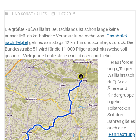
...UND SONST
/
ALLES
11.07.2015
Die größte Fußwallfahrt Deutschlands ist schon lange keine
ausschließlich katholische Veranstaltung mehr. Von
[Osnabrück
nach Telgte]
geht es samstags 42 km hin und sonntags zurück. Die
Bundesstraße 51 wird für die 11.000 Pilger abschnittsweise voll
gesperrt.
Viele jung
e Leute stellen sich dieser sportlichen
Herausforder
ung („Telgter
Wallfahrtssch
ritt“). Viele
Ältere und
Kindergruppe
n gehen
Teilstrecken.
Seit drei
Jahren gibt es
auch eine
[Fahrradtrupp