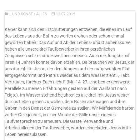
...UND SONST
/
ALLES
12.07.2015
Keiner kann sich den Erschütterungen entziehen, die einen im Lauf
des Lebens aus der Bahn zu werfen drohen oder schon einmal
geworfen haben. Das Auf und Ab der Lebens- und Glaubenskurve
haben alle unsere drei Taufbewerber in ihren persönlichen
Zeugnissen sehr eindrucksvoll beschrieben.
Auch die Jüngste mit
ihren 14 Jahren konnte davon erzählen. Da brauchen wir Jesus, der
uns durchhilft. Jesus, der den Jüngern auf der aufgewühlten Flut
entgegenkommt und Petrus wieder aus dem Wasser zieht. „Habt
Vertrauen, fürchtet Euch nicht!“ (Mt. 14, 27, eine bemerkenswerte
Parallele zu meinen Erfahrungen gestern auf der Wallfahrt nach
Telgte). Im Wasser stehend bejahten es alle drei, mit Jesus weiter
durchs Leben gehen zu wollen, dem Bösen abzusagen und ihre
Gaben in den Dienst der Gemeinde zu stellen. Wir Mitfeiernde hatten
vorher Gelegenheit, in einer Minute der Stille unser eigenes
Taufversprechen zu erneuern. Die Gäste, Verwandte und
Arbeitskollegen der Taufbewerber, wurden eingeladen, Jesus in ihr
Leben hereinzulassen.