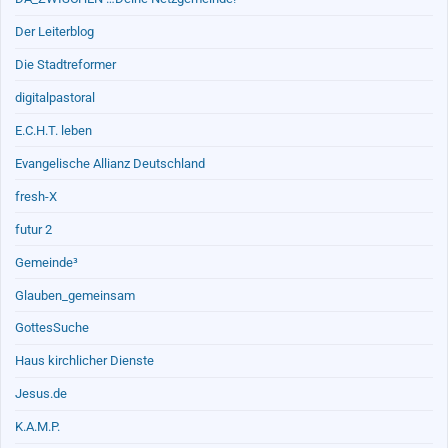
Der Leiterblog
Die Stadtreformer
digitalpastoral
E.C.H.T. leben
Evangelische Allianz Deutschland
fresh-X
futur 2
Gemeinde³
Glauben_gemeinsam
GottesSuche
Haus kirchlicher Dienste
Jesus.de
K.A.M.P.