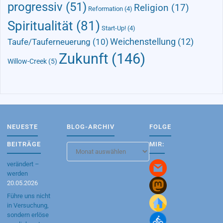
progressiv
(51)
Religion
(17)
Reformation
(4)
Spiritualität
(81)
Start-Up!
(4)
Taufe/Tauferneuerung
(10)
Weichenstellung
(12)
Zukunft
(146)
Willow-Creek
(5)
NEUESTE
BLOG-ARCHIV
FOLGE
BEITRÄGE
MIR:
Blog-
Archiv
verändert –
werden
20.05.2026
Führe uns nicht
in Versuchung,
sondern erlöse