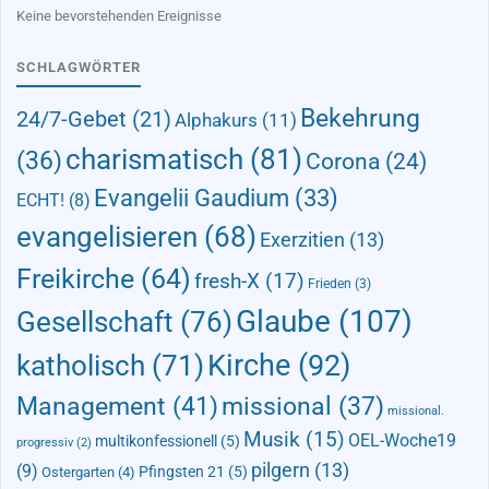
Keine bevorstehenden Ereignisse
SCHLAGWÖRTER
Bekehrung
24/7-Gebet
(21)
Alphakurs
(11)
charismatisch
(81)
(36)
Corona
(24)
Evangelii Gaudium
(33)
ECHT!
(8)
evangelisieren
(68)
Exerzitien
(13)
Freikirche
(64)
fresh-X
(17)
Frieden
(3)
Glaube
(107)
Gesellschaft
(76)
Kirche
(92)
katholisch
(71)
Management
(41)
missional
(37)
missional.
Musik
(15)
OEL-Woche19
multikonfessionell
(5)
progressiv
(2)
pilgern
(13)
(9)
Pfingsten 21
(5)
Ostergarten
(4)