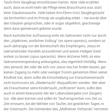
Taufe ihrer Säuglinge entschlossen hatten. Aber viele erzählen
auch, dass es wohl mehr die Pflege eines Brauchtums war, statt
einer Glaubenssache. Viele haben ihre Eltern trotz Säuglingstaufe
als kirchenfern und im Prinzip als ungläubig erlebt – nie wurde über
den Glauben gesprochen, oder er sogar abgelehnt, geschweige
denn dass gemeinsam gebetet wurde.
Nach katholischer Auffassung wirkt ein Sakrament nicht nur durch
den „objektiven, amtlichen Vollzug“ (ex opere operato), sondern ist
auch abhängig von der Bereitschaft des Empfängers, Jesus im
sakramentalen Handeln anzunehmen und seinen Heiligen Geist
wirken zu lassen (opus operantis). Wenn letzteres fehlt, ist eine
Sakramentenspendung wirkungslos, also eigentlich hinfällig. Wenn
also jemand, der oder die sich von Jesus neu hat finden lassen, gar
keinen Zugang zu mehr oder weniger fromm gemeinten Riten seiner
Kindheit hat, dann sollte die Entscheidung zur Erwachsenentaufe
nicht kontrovers als „Wiedertaufe“ disqualifiziert werden. Wer aber
als Erwachsener seine Kindertaufe „ratifizieren“ kann, sollte dies
auch in einem bewussten Akt der Lebensübergabe (vor Zeugen)
tun. Alle aber können und sollen ihr Taufversprechen von Zeit zu
Zeit erneuern, bei der Mitfeier von Taufen, bei geistlichen Tagen, in
der Osternacht. Die Gemeinden des „Mülheimer Verbands“ vertreten