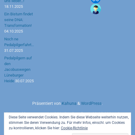
uns lieber…!
18.11.2025
Ein Bistum findet
seine DNA:
Transformation!
04.10.2025
Noch ne
Pedalpilgerfahrt…
31.07.2025
Pedalpilgern auf
den
Jacobuswegen
Lüneburger
Heide
30.07.2025
Präsentiert von
Kahuna
&
WordPress
.
Powered by
motetus.de
©2015 | aktuell seit 20.05.2026 | Server:
Diese Seite verwendet Cookies. Indem Sie diese Webseite weiterhin nutzen,
Strato AG
stimmen Sie deren Verwendung zu. Für mehr Infos, einschl. um Cookies
zu kontrollieren, klicken Sie hier:
Cookie-Richtlinie