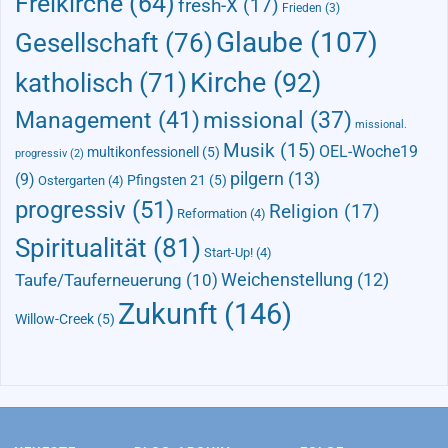
Freikirche
(64)
fresh-X
(17)
Frieden
(3)
Glaube
(107)
Gesellschaft
(76)
Kirche
(92)
katholisch
(71)
Management
(41)
missional
(37)
missional.
Musik
(15)
OEL-Woche19
multikonfessionell
(5)
progressiv
(2)
pilgern
(13)
(9)
Pfingsten 21
(5)
Ostergarten
(4)
progressiv
(51)
Religion
(17)
Reformation
(4)
Spiritualität
(81)
Start-Up!
(4)
Taufe/Tauferneuerung
(10)
Weichenstellung
(12)
Zukunft
(146)
Willow-Creek
(5)