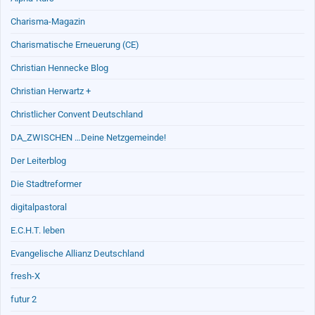
Charisma-Magazin
Charismatische Erneuerung (CE)
Christian Hennecke Blog
Christian Herwartz +
Christlicher Convent Deutschland
DA_ZWISCHEN …Deine Netzgemeinde!
Der Leiterblog
Die Stadtreformer
digitalpastoral
E.C.H.T. leben
Evangelische Allianz Deutschland
fresh-X
futur 2