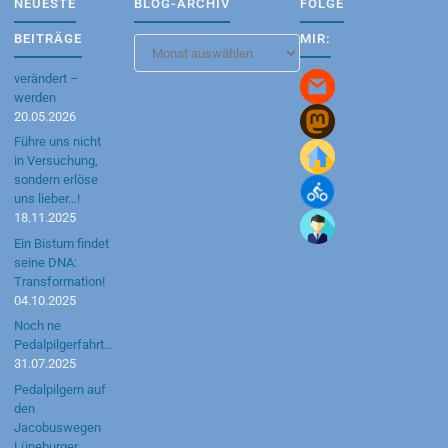
NEUESTE
BLOG-ARCHIV
FOLGE
BEITRÄGE
MIR:
Blog-
Archiv
verändert –
werden
20.05.2026
Führe uns nicht
in Versuchung,
sondern erlöse
uns lieber…!
18.11.2025
Ein Bistum findet
seine DNA:
Transformation!
04.10.2025
Noch ne
Pedalpilgerfahrt…
31.07.2025
Pedalpilgern auf
den
Jacobuswegen
Lüneburger