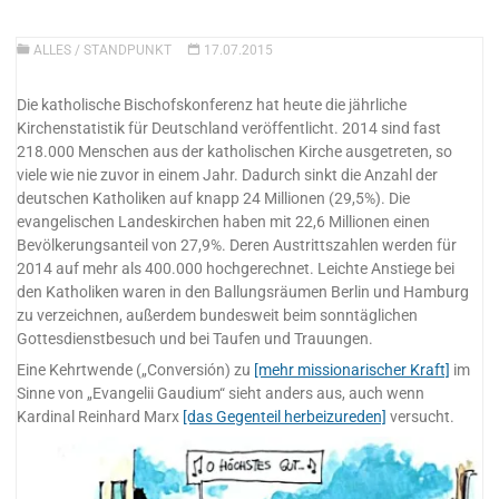
ALLES
/
STANDPUNKT
17.07.2015
Die katholische Bischofskonferenz hat heute die jährliche
Kirchenstatistik für Deutschland veröffentlicht. 2014 sind fast
218.000 Menschen aus der katholischen Kirche ausgetreten, so
viele wie nie zuvor in einem Jahr. Dadurch sinkt die Anzahl der
deutschen Katholiken auf knapp 24 Millionen (29,5%). Die
evangelischen Landeskirchen haben mit 22,6 Millionen einen
Bevölkerungsanteil von 27,9%. Deren Austrittszahlen werden für
2014 auf mehr als 400.000 hochgerechnet. Leichte Anstiege bei
den Katholiken waren in den Ballungsräumen Berlin und Hamburg
zu verzeichnen, außerdem bundesweit beim sonntäglichen
Gottesdienstbesuch und bei Taufen und Trauungen.
Eine Kehrtwende („Conversión) zu
[mehr missionarischer Kraft]
im
Sinne von „Evangelii Gaudium“ sieht anders aus, auch wenn
Kardinal Reinhard Marx
[das Gegenteil herbeizureden]
versucht.