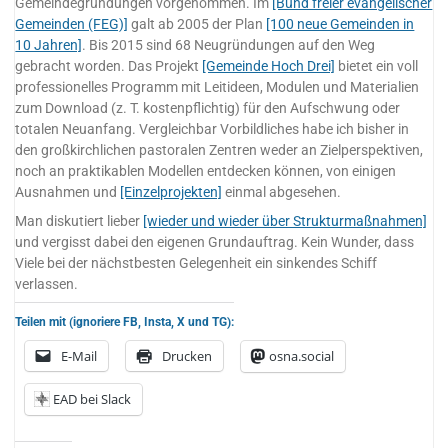
Gemeindegründungen vorgenommen. Im
[Bund freier evangelischer
Gemeinden (FEG)]
galt ab 2005 der Plan
[100 neue Gemeinden in
10 Jahren]
. Bis 2015 sind 68 Neugründungen auf den Weg
gebracht worden. Das Projekt
[Gemeinde Hoch Drei]
bietet ein voll
professionelles Programm mit Leitideen, Modulen und Materialien
zum Download (z. T. kostenpflichtig) für den Aufschwung oder
totalen Neuanfang. Vergleichbar Vorbildliches habe ich bisher in
den großkirchlichen pastoralen Zentren weder an Zielperspektiven,
noch an praktikablen Modellen entdecken können, von einigen
Ausnahmen und
[Einzelprojekten]
einmal abgesehen.
Man diskutiert lieber
[wieder und wieder über Strukturmaßnahmen]
und vergisst dabei den eigenen Grundauftrag. Kein Wunder, dass
Viele bei der nächstbesten Gelegenheit ein sinkendes Schiff
verlassen.
Teilen mit (ignoriere FB, Insta, X und TG):
E-Mail
Drucken
osna.social
EAD bei Slack