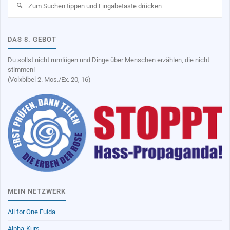
na
DAS 8. GEBOT
Du sollst nicht rumlügen und Dinge über Menschen erzählen, die nicht
stimmen!
(Volxbibel 2. Mos./Ex. 20, 16)
MEIN NETZWERK
All for One Fulda
Alpha-Kurs