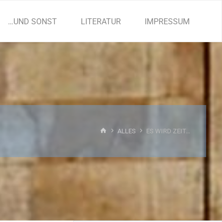
…UND SONST
LITERATUR
IMPRESSUM
START
ALLES
ES WIRD ZEIT…