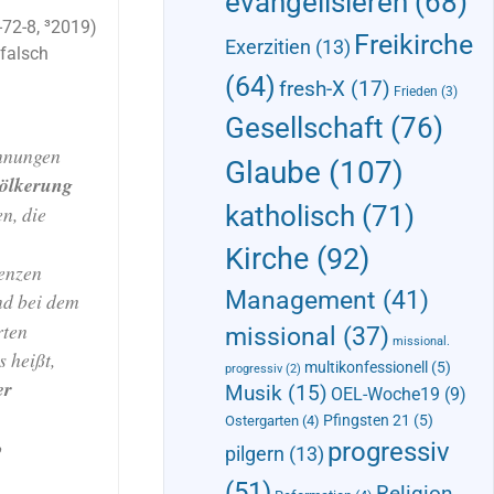
evangelisieren
(68)
-72-8, ³2019)
Freikirche
Exerzitien
(13)
„falsch
(64)
fresh-X
(17)
Frieden
(3)
Gesellschaft
(76)
annungen
Glaube
(107)
völkerung
katholisch
(71)
n, die
Kirche
(92)
enzen
Management
(41)
nd bei dem
rten
missional
(37)
missional.
 heißt,
multikonfessionell
(5)
progressiv
(2)
er
Musik
(15)
OEL-Woche19
(9)
Pfingsten 21
(5)
Ostergarten
(4)
o
progressiv
pilgern
(13)
(51)
Religion