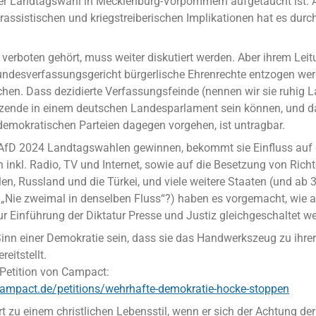
er Landtagswahl in Mecklenburg-Vorpommern aufgetaucht ist. 
 rassistischen und kriegstreiberischen Implikationen hat es durch 
 verboten gehört, muss weiter diskutiert werden. Aber ihrem Lei
desverfassungsgericht bürgerlische Ehrenrechte entzogen werd
en. Dass dezidierte Verfassungsfeinde (nennen wir sie ruhig L
tzende in einem deutschen Landesparlament sein können, und da
demokratischen Parteien dagegen vorgehen, ist untragbar.
. AfD 2024 Landtagswahlen gewinnen, bekommt sie Einfluss auf 
 inkl. Radio, TV und Internet, sowie auf die Besetzung von Rich
en, Russland und die Türkei, und viele weitere Staaten (und ab 
„Nie zweimal in denselben Fluss“?) haben es vorgemacht, wie al
Einführung der Diktatur Presse und Justiz gleichgeschaltet we
Sinn einer Demokratie sein, dass sie das Handwerkszeug zu ihre
eitstellt.
 Petition von Campact:
campact.de/petitions/wehrhafte-demokratie-hocke-stoppen
 zu einem christlichen Lebensstil, wenn er sich der Achtung der