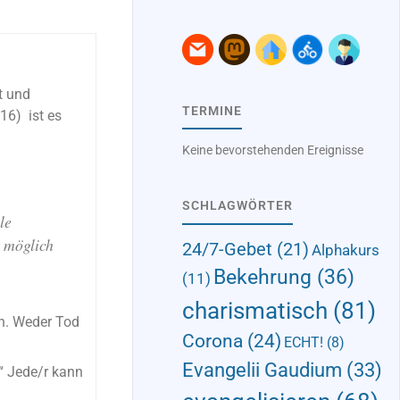
t und
TERMINE
16) ist es
Keine bevorstehenden Ereignisse
SCHLAGWÖRTER
le
t möglich
24/7-Gebet
(21)
Alphakurs
Bekehrung
(36)
(11)
charismatisch
(81)
en. Weder Tod
Corona
(24)
ECHT!
(8)
Evangelii Gaudium
(33)
“ Jede/r kann