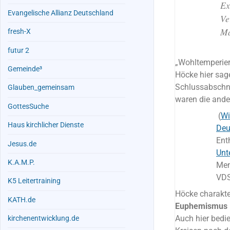
Ex
Evangelische Allianz Deutschland
Ve
Ma
fresh-X
futur 2
„Wohltemperier
Gemeinde³
Höcke hier sage
Schlussabschnit
Glauben_gemeinsam
waren die ande
GottesSuche
(
Wi
Haus kirchlicher Dienste
Deu
Ent
Jesus.de
Unt
K.A.M.P.
Men
VDS
K5 Leitertraining
Höcke charakter
KATH.de
Euphemismus (s
Auch hier bedi
kirchenentwicklung.de