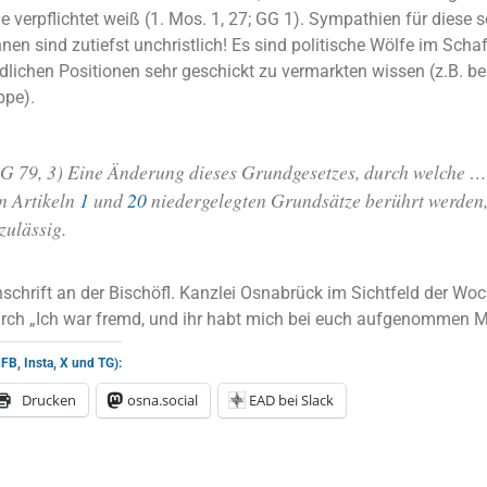
verpflichtet weiß (1. Mos. 1, 27; GG 1). Sympathien für diese 
innen sind zutiefst unchristlich! Es sind politische Wölfe im Schaf
dlichen Positionen sehr geschickt zu vermarkten wissen (z.B. be
ppe).
G 79, 3)
Eine Änderung dieses Grundgesetzes, durch welche … 
n Artikeln
1
und
20
niedergelegten Grundsätze berührt werden, 
zulässig.
Inschrift an der Bischöfl. Kanzlei Osnabrück im Sichtfeld der W
durch „Ich war fremd, und ihr habt mich bei euch aufgenommen Mt
 FB, Insta, X und TG):
Drucken
osna.social
EAD bei Slack