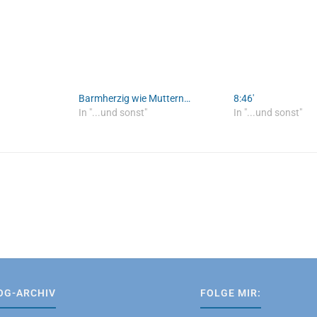
Barmherzig wie Muttern…
8:46′
In "...und sonst"
In "...und sonst"
OG-ARCHIV
FOLGE MIR: