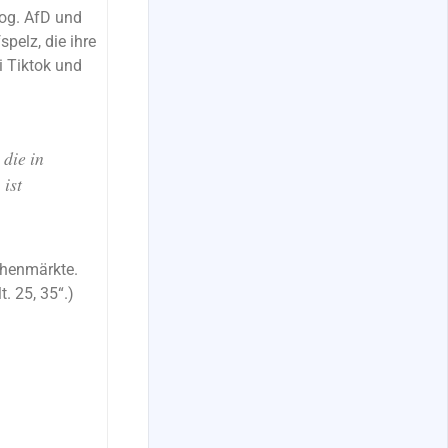
sog. AfD und
spelz, die ihre
i Tiktok und
die in
ist
ochenmärkte.
. 25, 35“.)