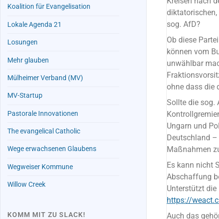
Kreisen nach d
Koalition für Evangelisation
diktatorischen,
sog. AfD?
Lokale Agenda 21
Ob diese Partei
Losungen
können vom Bun
Mehr glauben
unwählbar mach
Fraktionsvorsi
Mülheimer Verband (MV)
ohne dass die 
MV-Startup
Sollte die sog
Pastorale Innovationen
Kontrollgremien
Ungarn und Pol
The evangelical Catholic
Deutschland – 
Maßnahmen zur 
Wege erwachsenen Glaubens
Es kann nicht 
Wegweiser Kommune
Abschaffung ber
Willow Creek
Unterstützt die
https://weact.
KOMM MIT ZU SLACK!
Auch das gehört