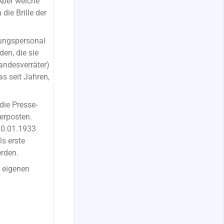
Aber welche
die Brille der
tungspersonal
en, die sie
andesverräter)
s seit Jahren,
die Presse-
terposten.
30.01.1933
s erste
rden.
r eigenen