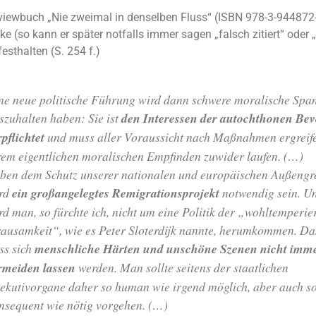
rviewbuch „Nie zweimal in denselben Fluss“ (ISBN 978-3-944872
ke (so kann er später notfalls immer sagen „falsch zitiert“ oder 
esthalten (S. 254 f.)
ne neue politische Führung wird dann schwere moralische Sp
szuhalten haben: Sie ist
den Interessen der autochthonen Be
rpflichtet
und muss aller Voraussicht nach Maßnahmen ergreife
rem eigentlichen moralischen Empfinden zuwider laufen. (…)
ben dem Schutz unserer nationalen und europäischen Außengr
rd
ein großangelegtes Remigrationsprojekt
notwendig sein. U
rd man, so fürchte ich, nicht um eine Politik der „wohltemperie
ausamkeit“, wie es Peter Sloterdijk nannte, herumkommen. Das
ss sich
menschliche Härten und unschöne Szenen nicht imm
rmeiden lassen
werden. Man sollte seitens der staatlichen
ekutivorgane daher so human wie irgend möglich, aber auch s
nsequent wie nötig vorgehen. (…)