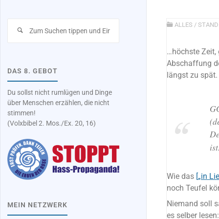
Suchen
ALLES
/
STAND
nach:
…höchste Zeit,
Abschaffung de
DAS 8. GEBOT
längst zu spät.
Du sollst nicht rumlügen und Dinge
über Menschen erzählen, die nicht
GG
stimmen!
(d
(Volxbibel 2. Mos./Ex. 20, 16)
De
ist
Wie das
[„in Li
noch Teufel k
Niemand soll s
MEIN NETZWERK
es selber lesen: