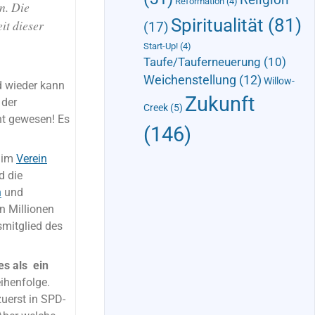
Reformation
(4)
n. Die
Spiritualität
(81)
it dieser
(17)
Start-Up!
(4)
Taufe/Tauferneuerung
(10)
Weichenstellung
(12)
Willow-
d wieder kann
Zukunft
 der
Creek
(5)
cht gewesen! Es
(146)
t im
Verein
d die
n
und
n Millionen
mitglied des
res als ein
ihenfolge.
uerst in SPD-