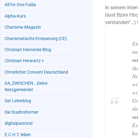
All for One Fulda
In seinem Inte
lässt Björn Höc
Alpha-Kurs
verstanden“…) f
Charisma-Magazin
Charismatische Erneuerung (CE)
Ei
Christian Hennecke Blog
au
ve
Christian Herwartz +
ih
Christlicher Convent Deutschland
Ne
wi
DA_ZWISCHEN …Deine
Netzgemeinde!
wi
Gr
Der Leiterblog
da
Die Stadtreformer
ve
digitalpastoral
Ex
ko
E.C.H.T. leben