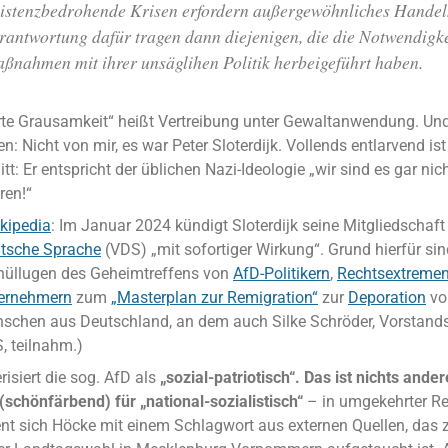
istenzbedrohende Krisen erfordern außergewöhnliches Handel
rantwortung dafür tragen dann diejenigen, die die Notwendigke
ßnahmen mit ihrer unsäglihen Politik herbeigeführt haben.
te Grausamkeit“ heißt Vertreibung unter Gewaltanwendung. Un
n: Nicht von mir, es war Peter Sloterdijk. Vollends entlarvend ist
t: Er entspricht der üblichen Nazi-Ideologie „wir sind es gar ni
ren!“
kipedia
: Im Januar 2024 kündigt Sloterdijk seine Mitgliedschaf
tsche Sprache
(VDS) „mit sofortiger Wirkung“. Grund hierfür sin
hüllugen des Geheimtreffens von
AfD-Politikern
,
Rechtsextreme
ernehmern
zum
„Masterplan zur Remigration“
zur
Deporation
vo
schen aus Deutschland, an dem auch Silke Schröder, Vorstands
, teilnahm.)
isiert die sog. AfD als
„sozial-patriotisch“. Das ist nichts ande
chönfärbend) für „national-sozialistisch“
– in umgekehrter Re
ent sich Höcke mit einem Schlagwort aus externen Quellen, das z