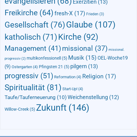
evangelisieren
(68)
Exerzitien
(13)
Freikirche
(64)
fresh-X
(17)
Frieden
(3)
Glaube
(107)
Gesellschaft
(76)
Kirche
(92)
katholisch
(71)
Management
(41)
missional
(37)
missional.
Musik
(15)
OEL-Woche19
multikonfessionell
(5)
progressiv
(2)
pilgern
(13)
(9)
Pfingsten 21
(5)
Ostergarten
(4)
progressiv
(51)
Religion
(17)
Reformation
(4)
Spiritualität
(81)
Start-Up!
(4)
Taufe/Tauferneuerung
(10)
Weichenstellung
(12)
Zukunft
(146)
Willow-Creek
(5)