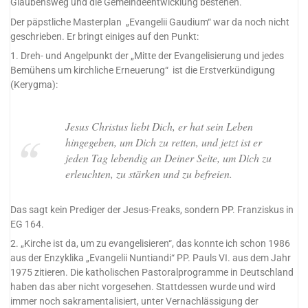
Glaubensweg und die Gemeindeentwicklung bestehen.
Der päpstliche Masterplan „Evangelii Gaudium“ war da noch nicht
geschrieben. Er bringt einiges auf den Punkt:
1. Dreh- und Angelpunkt der „Mitte der Evangelisierung und jedes
Bemühens um kirchliche Erneuerung“ ist die Erstverkündigung
(Kerygma):
Jesus Christus liebt Dich, er hat sein Leben
hingegeben, um Dich zu retten, und jetzt ist er
jeden Tag lebendig an Deiner Seite, um Dich zu
erleuchten, zu stärken und zu befreien.
Das sagt kein Prediger der Jesus-Freaks, sondern PP. Franziskus in
EG 164.
2. „Kirche ist da, um zu evangelisieren“, das konnte ich schon 1986
aus der Enzyklika „Evangelii Nuntiandi“ PP. Pauls VI. aus dem Jahr
1975 zitieren. Die katholischen Pastoralprogramme in Deutschland
haben das aber nicht vorgesehen. Stattdessen wurde und wird
immer noch sakramentalisiert, unter Vernachlässigung der