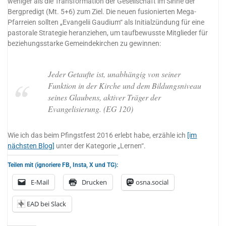
weniger als die Transformation der Gesellschaft im Sinne der
Bergpredigt (Mt. 5+6) zum Ziel. Die neuen fusionierten Mega-
Pfarreien sollten „Evangelii Gaudium“ als Initialzündung für eine
pastorale Strategie heranziehen, um taufbewusste Mitglieder für
beziehungsstarke Gemeindekirchen zu gewinnen:
Jeder Getaufte ist, unabhängig von seiner
Funktion in der Kirche und dem Bildungsniveau
seines Glaubens, aktiver Träger der
Evangelisierung. (EG 120)
Wie ich das beim Pfingstfest 2016 erlebt habe, erzähle ich
[im
nächsten Blog]
unter der Kategorie „Lernen“.
Teilen mit (ignoriere FB, Insta, X und TG):
E-Mail
Drucken
osna.social
EAD bei Slack