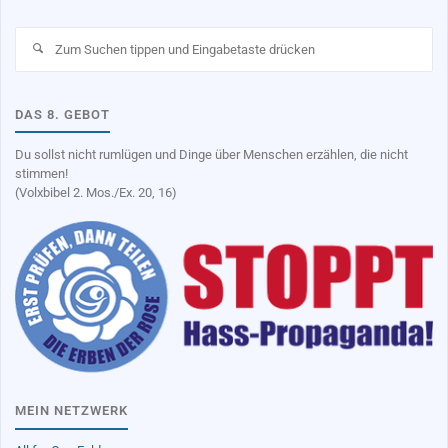
Su
na
DAS 8. GEBOT
Du sollst nicht rumlügen und Dinge über Menschen erzählen, die nicht
stimmen!
(Volxbibel 2. Mos./Ex. 20, 16)
MEIN NETZWERK