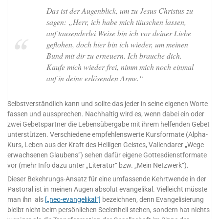
Das ist der Augenblick, um zu Jesus Christus zu
sagen: „Herr, ich habe mich täuschen lassen,
auf tausenderlei Weise bin ich vor deiner Liebe
geflohen, doch hier bin ich wieder, um meinen
Bund mit dir zu erneuern. Ich brauche dich.
Kaufe mich wieder frei, nimm mich noch einmal
auf in deine erlösenden Arme.“
Selbstverständlich kann und sollte das jeder in seine eigenen Worte
fassen und aussprechen. Nachhaltig wird es, wenn dabei ein oder
zwei Gebetspartner die Lebensübergabe mit ihrem helfenden Gebet
unterstützen. Verschiedene empfehlenswerte Kursformate (Alpha-
Kurs, Leben aus der Kraft des Heiligen Geistes, Vallendarer „Wege
erwachsenen Glaubens”) sehen dafür eigene Gottesdienstformate
vor (mehr Info dazu unter „Literatur“ bzw. „Mein Netzwerk“).
Dieser Bekehrungs-Ansatz für eine umfassende Kehrtwende in der
Pastoral ist in meinen Augen absolut evangelikal. Vielleicht müsste
man ihn als
[„neo-evangelikal“]
bezeichnen, denn Evangelisierung
bleibt nicht beim persönlichen Seelenheil stehen, sondern hat nichts