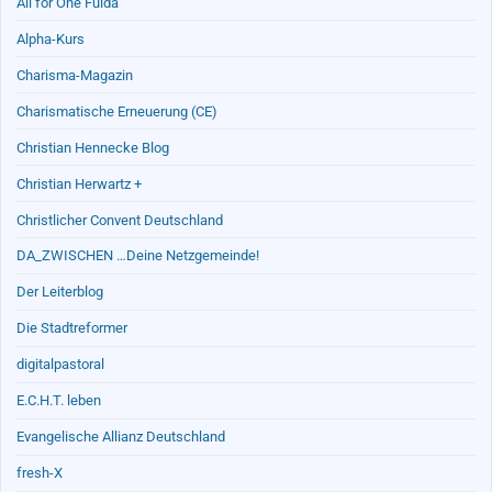
All for One Fulda
Alpha-Kurs
Charisma-Magazin
Charismatische Erneuerung (CE)
Christian Hennecke Blog
Christian Herwartz +
Christlicher Convent Deutschland
DA_ZWISCHEN …Deine Netzgemeinde!
Der Leiterblog
Die Stadtreformer
digitalpastoral
E.C.H.T. leben
Evangelische Allianz Deutschland
fresh-X