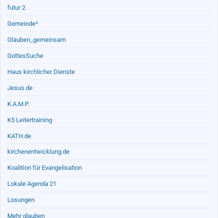
futur 2
Gemeinde³
Glauben_gemeinsam
GottesSuche
Haus kirchlicher Dienste
Jesus.de
K.A.M.P.
K5 Leitertraining
KATH.de
kirchenentwicklung.de
Koalition für Evangelisation
Lokale Agenda 21
Losungen
Mehr glauben