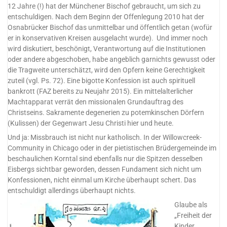
12 Jahre (!) hat der Münchener Bischof gebraucht, um sich zu
entschuldigen. Nach dem Beginn der Offenlegung 2010 hat der
Osnabrücker Bischof das unmittelbar und öffentlich getan (wofür
er in konservativen Kreisen ausgelacht wurde). Und immer noch
wird diskutiert, beschönigt, Verantwortung auf die Institutionen
oder andere abgeschoben, habe angeblich garnichts gewusst oder
die Tragweite unterschätzt, wird den Opfern keine Gerechtigkeit
zuteil (vgl. Ps. 72). Eine bigotte Konfession ist auch spirituell
bankrott (FAZ bereits zu Neujahr 2015). Ein mittelalterlicher
Machtapparat verrät den missionalen Grundauftrag des
Christseins. Sakramente degenerien zu potemkinschen Dörfern
(Kulissen) der Gegenwart Jesu Christi hier und heute.
Und ja: Missbrauch ist nicht nur katholisch. In der Willowcreek-
Community in Chicago oder in der pietistischen Brüdergemeinde im
beschaulichen Korntal sind ebenfalls nur die Spitzen desselben
Eisbergs sichtbar geworden, dessen Fundament sich nicht um
Konfessionen, nicht einmal um Kirche überhaupt schert. Das
entschuldigt allerdings überhaupt nichts.
Glaube als
„Freiheit der
Kinder