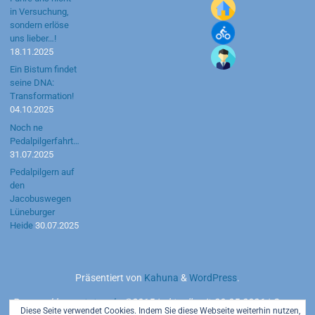
in Versuchung,
sondern erlöse
uns lieber…!
18.11.2025
Ein Bistum findet
seine DNA:
Transformation!
04.10.2025
Noch ne
Pedalpilgerfahrt…
31.07.2025
Pedalpilgern auf
den
Jacobuswegen
Lüneburger
Heide
30.07.2025
Präsentiert von
Kahuna
&
WordPress
.
Powered by
motetus.de
©2015 | aktuell seit 20.05.2026 | Server:
Diese Seite verwendet Cookies. Indem Sie diese Webseite weiterhin nutzen,