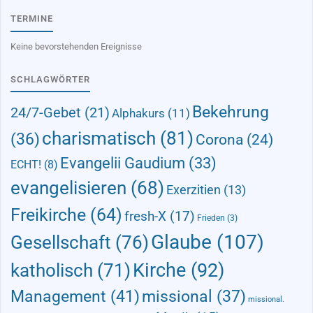
TERMINE
Keine bevorstehenden Ereignisse
SCHLAGWÖRTER
Bekehrung
24/7-Gebet
(21)
Alphakurs
(11)
charismatisch
(81)
(36)
Corona
(24)
Evangelii Gaudium
(33)
ECHT!
(8)
evangelisieren
(68)
Exerzitien
(13)
Freikirche
(64)
fresh-X
(17)
Frieden
(3)
Glaube
(107)
Gesellschaft
(76)
Kirche
(92)
katholisch
(71)
Management
(41)
missional
(37)
missional.