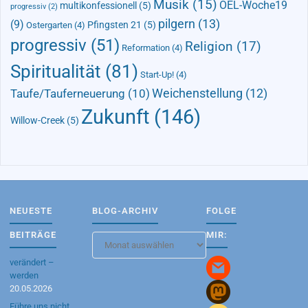
Musik
(15)
OEL-Woche19
multikonfessionell
(5)
progressiv
(2)
pilgern
(13)
(9)
Pfingsten 21
(5)
Ostergarten
(4)
progressiv
(51)
Religion
(17)
Reformation
(4)
Spiritualität
(81)
Start-Up!
(4)
Taufe/Tauferneuerung
(10)
Weichenstellung
(12)
Zukunft
(146)
Willow-Creek
(5)
NEUESTE
BLOG-ARCHIV
FOLGE
BEITRÄGE
MIR:
Blog-
Archiv
verändert –
werden
20.05.2026
Führe uns nicht