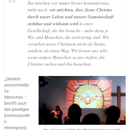
Ihn möchten wir immer besser kennenlernen,
mehr noch:
wir möchten, dass Jesus Christus
durch unser Leben und unsere Gemeinschaft
sichtbar und wirksam wird
in einer
Gesellschaft, die ihn braucht – mehr denn je.
Wir sind Menschen, die nicht fertig sind. Wir
verstehen unser Christsein nicht als Status,
sondern als einen Weg. Wir freuen uns sehr,
wenn andere Menschen zu uns stoßen, die
Christus suchen und ihn brauchen.
„Ziemlich
unterschiedlic
he
Menschen…“
betrifft auch
den jeweiligen
konfessionelle
n
Hintergrund,
Ein Jahr lang bildete das Bernini-Fenster aus dem