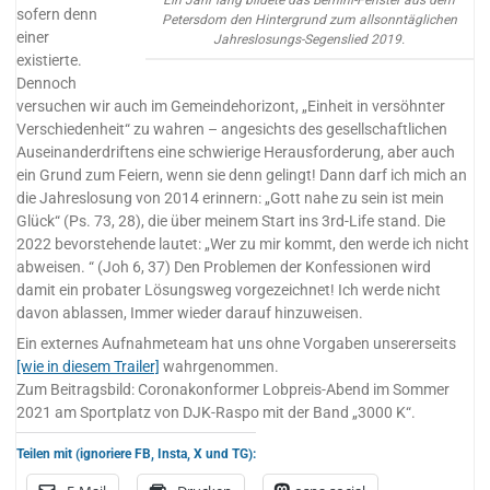
sofern denn
Petersdom den Hintergrund zum allsonntäglichen
einer
Jahreslosungs-Segenslied 2019.
existierte.
Dennoch
versuchen wir auch im Gemeindehorizont, „Einheit in versöhnter
Verschiedenheit“ zu wahren – angesichts des gesellschaftlichen
Auseinanderdriftens eine schwierige Herausforderung, aber auch
ein Grund zum Feiern, wenn sie denn gelingt! Dann darf ich mich an
die Jahreslosung von 2014 erinnern: „Gott nahe zu sein ist mein
Glück“ (Ps. 73, 28), die über meinem Start ins 3rd-Life stand. Die
2022 bevorstehende lautet: „Wer zu mir kommt, den werde ich nicht
abweisen. “ (Joh 6, 37) Den Problemen der Konfessionen wird
damit ein probater Lösungsweg vorgezeichnet! Ich werde nicht
davon ablassen, Immer wieder darauf hinzuweisen.
Ein externes Aufnahmeteam hat uns ohne Vorgaben unsererseits
[wie in diesem Trailer]
wahrgenommen.
Zum Beitragsbild: Coronakonformer Lobpreis-Abend im Sommer
2021 am Sportplatz von DJK-Raspo mit der Band „3000 K“.
Teilen mit (ignoriere FB, Insta, X und TG):