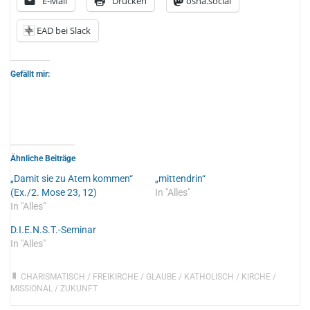
E-Mail
Drucken
osna.social
EAD bei Slack
Gefällt mir:
Ähnliche Beiträge
„Damit sie zu Atem kommen“
„mittendrin“
(Ex./2. Mose 23, 12)
In "Alles"
In "Alles"
D.I.E.N.S.T.-Seminar
In "Alles"
CHARISMATISCH
/
FREIKIRCHE
/
GLAUBE
/
KATHOLISCH
/
KIRCHE
/
MISSIONAL
/
ZUKUNFT