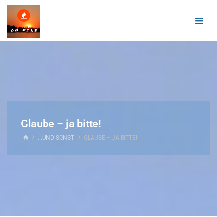
Zum
Inhalt
springen
Glaube – ja bitte!
START
...UND SONST
GLAUBE – JA BITTE!