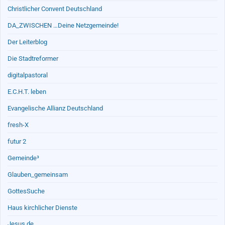
Christlicher Convent Deutschland
DA_ZWISCHEN …Deine Netzgemeinde!
Der Leiterblog
Die Stadtreformer
digitalpastoral
E.C.H.T. leben
Evangelische Allianz Deutschland
fresh-X
futur 2
Gemeinde³
Glauben_gemeinsam
GottesSuche
Haus kirchlicher Dienste
Jesus.de