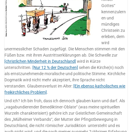
Gottes“
kennenzulern
en und
mündiges
Christsein zu
erleben, dem
wird
unermesslicher Schaden zugefügt. Die Menschen stimmen mit den
Füßen bzw. mit ihren Austrittserklärungen ab. Die Schwelle zur
[christlichen Minderheit in Deutschland]
wird in Kürze
unterschritten.
[Nur 12 % der Deutschen]
sehen die Kirche(n) noch
als ernstzunehmende moralische und politische Stimme. Kirchliche
Dogmatik wird nicht mehr akzeptiert, ihre Sprache nicht
verstanden. Glaubensverlust im Alter:
[Ein ebenso katholisches wie
freikirchliches Problem]
.
Und ich? Ich bin froh, dass ich dennoch glauben kann und darf. Als
„vagabundierender Benediktiner-Oblate“ (was meine spirituellen
Wurzeln charakterisiert) gehöre ich zur Geistlichen Gemeinschaft
des „Mülheimer Verbands“, der Mutter der Pfingstbewegung in
Deutschland, die nicht römischer Jurisdiktion untersteht und es
auch nicht wird, und die nach meiner nunmehr 7-jährigen Erfahrung