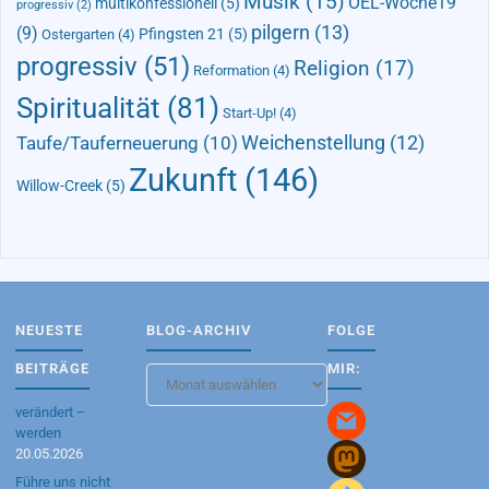
Musik
(15)
OEL-Woche19
multikonfessionell
(5)
progressiv
(2)
pilgern
(13)
(9)
Pfingsten 21
(5)
Ostergarten
(4)
progressiv
(51)
Religion
(17)
Reformation
(4)
Spiritualität
(81)
Start-Up!
(4)
Taufe/Tauferneuerung
(10)
Weichenstellung
(12)
Zukunft
(146)
Willow-Creek
(5)
NEUESTE
BLOG-ARCHIV
FOLGE
BEITRÄGE
MIR:
Blog-
Archiv
verändert –
werden
20.05.2026
Führe uns nicht