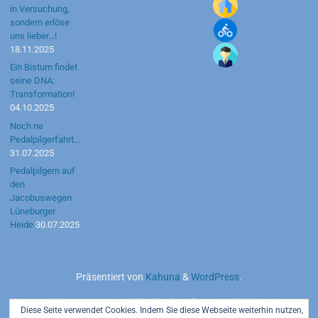
in Versuchung,
sondern erlöse
uns lieber…!
18.11.2025
Ein Bistum findet
seine DNA:
Transformation!
04.10.2025
Noch ne
Pedalpilgerfahrt…
31.07.2025
Pedalpilgern auf
den
Jacobuswegen
Lüneburger
Heide
30.07.2025
Präsentiert von
Kahuna
&
WordPress
.
Powered by
motetus.de
©2015 | aktuell seit 20.05.2026 | Server:
Diese Seite verwendet Cookies. Indem Sie diese Webseite weiterhin nutzen,
Strato AG