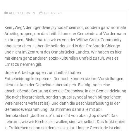
ALLES
/
LERNEN
19.04.2023
Kein „Weg“, der irgendwie „synodal“ sein soll, sondern ganz normale
Arbeitsgruppen, um das Leitbild unserer Gemeinde auf Vordermann
zu bringen. Bisher hatten wir es von der Willow-Creek-Community
abgeschrieben – aber die befindet sind in der Großstadt Chicago
und nicht im Zentrum des Osnabrücker Landes. Wir haben es hier
mit einem ganz anderen sozio-kulturellen Umfeld zu tun, was es
Ernst zu nehmen gilt.
Unsere Arbeitsgruppen zum Leitbild haben
Entscheidungskompetenz. Dennoch können sie ihre Vorstellungen
nicht einfach der Gemeinde überstülpen. Es folgt noch eine
abschließende Beratung über die Ergebnisse in der Gemeindeleitung
(die nicht hierarchisch, sondern quasi synodal nach bürgerlichem
Vereinsrecht verfasst ist), und dann die Beschlussfassung in der
Gemeindeversammlung. Da stimmen dann alle mit ab!
Demokratisch „bottom up“ und nicht von oben „top down“. Das
Lehramt, wie wir Kirche sein wollen, sind wir selbst. Das funktioniert
in Freikirchen schon seitdem es sie gibt. Unsere Gemeinde ist eine