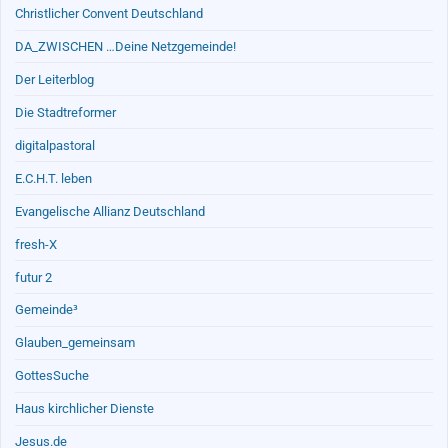
Christlicher Convent Deutschland
DA_ZWISCHEN …Deine Netzgemeinde!
Der Leiterblog
Die Stadtreformer
digitalpastoral
E.C.H.T. leben
Evangelische Allianz Deutschland
fresh-X
futur 2
Gemeinde³
Glauben_gemeinsam
GottesSuche
Haus kirchlicher Dienste
Jesus.de