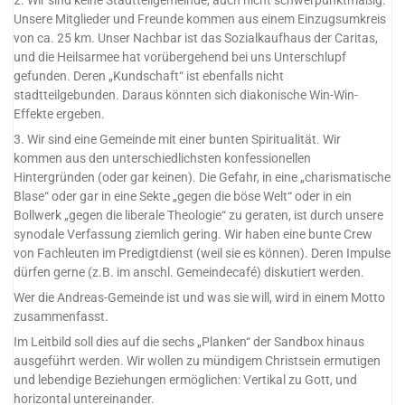
2. Wir sind keine Stadtteilgemeinde, auch nicht schwerpunktmäßig.
Unsere Mitglieder und Freunde kommen aus einem Einzugsumkreis
von ca. 25 km. Unser Nachbar ist das Sozialkaufhaus der Caritas,
und die Heilsarmee hat vorübergehend bei uns Unterschlupf
gefunden. Deren „Kundschaft“ ist ebenfalls nicht
stadtteilgebunden. Daraus könnten sich diakonische Win-Win-
Effekte ergeben.
3. Wir sind eine Gemeinde mit einer bunten Spiritualität. Wir
kommen aus den unterschiedlichsten konfessionellen
Hintergründen (oder gar keinen). Die Gefahr, in eine „charismatische
Blase“ oder gar in eine Sekte „gegen die böse Welt“ oder in ein
Bollwerk „gegen die liberale Theologie“ zu geraten, ist durch unsere
synodale Verfassung ziemlich gering. Wir haben eine bunte Crew
von Fachleuten im Predigtdienst (weil sie es können). Deren Impulse
dürfen gerne (z.B. im anschl. Gemeindecafé) diskutiert werden.
Wer die Andreas-Gemeinde ist und was sie will, wird in einem Motto
zusammenfasst.
Im Leitbild soll dies auf die sechs „Planken“ der Sandbox hinaus
ausgeführt werden. Wir wollen zu mündigem Christsein ermutigen
und lebendige Beziehungen ermöglichen: Vertikal zu Gott, und
horizontal untereinander.