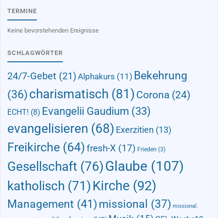
TERMINE
Keine bevorstehenden Ereignisse
SCHLAGWÖRTER
Bekehrung
24/7-Gebet
(21)
Alphakurs
(11)
charismatisch
(81)
(36)
Corona
(24)
Evangelii Gaudium
(33)
ECHT!
(8)
evangelisieren
(68)
Exerzitien
(13)
Freikirche
(64)
fresh-X
(17)
Frieden
(3)
Glaube
(107)
Gesellschaft
(76)
Kirche
(92)
katholisch
(71)
Management
(41)
missional
(37)
missional.