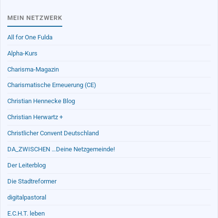
MEIN NETZWERK
All for One Fulda
Alpha-Kurs
Charisma-Magazin
Charismatische Erneuerung (CE)
Christian Hennecke Blog
Christian Herwartz +
Christlicher Convent Deutschland
DA_ZWISCHEN …Deine Netzgemeinde!
Der Leiterblog
Die Stadtreformer
digitalpastoral
E.C.H.T. leben