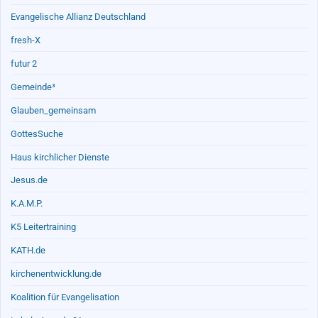
Evangelische Allianz Deutschland
fresh-X
futur 2
Gemeinde³
Glauben_gemeinsam
GottesSuche
Haus kirchlicher Dienste
Jesus.de
K.A.M.P.
K5 Leitertraining
KATH.de
kirchenentwicklung.de
Koalition für Evangelisation