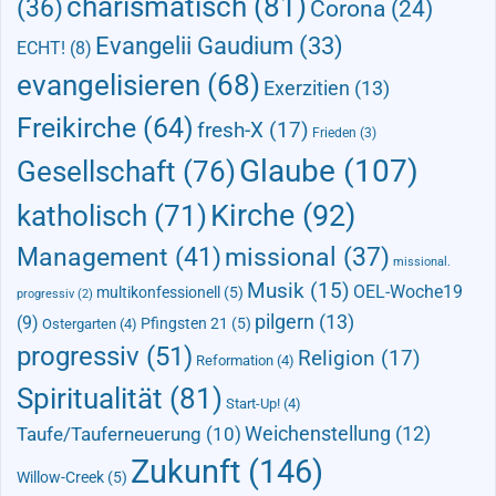
charismatisch
(81)
(36)
Corona
(24)
Evangelii Gaudium
(33)
ECHT!
(8)
evangelisieren
(68)
Exerzitien
(13)
Freikirche
(64)
fresh-X
(17)
Frieden
(3)
Glaube
(107)
Gesellschaft
(76)
Kirche
(92)
katholisch
(71)
Management
(41)
missional
(37)
missional.
Musik
(15)
OEL-Woche19
multikonfessionell
(5)
progressiv
(2)
pilgern
(13)
(9)
Pfingsten 21
(5)
Ostergarten
(4)
progressiv
(51)
Religion
(17)
Reformation
(4)
Spiritualität
(81)
Start-Up!
(4)
Taufe/Tauferneuerung
(10)
Weichenstellung
(12)
Zukunft
(146)
Willow-Creek
(5)