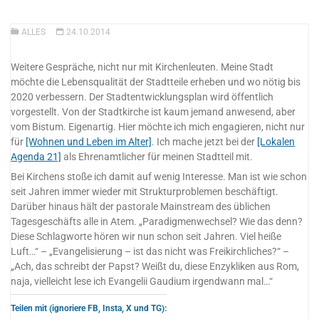
ALLES
24.10.2014
Weitere Gespräche, nicht nur mit Kirchenleuten. Meine Stadt
möchte die Lebensqualität der Stadtteile erheben und wo nötig bis
2020 verbessern. Der Stadtentwicklungsplan wird öffentlich
vorgestellt. Von der Stadtkirche ist kaum jemand anwesend, aber
vom Bistum. Eigenartig. Hier möchte ich mich engagieren, nicht nur
für
[Wohnen und Leben im Alter]
. Ich mache jetzt bei der
[Lokalen
Agenda 21]
als Ehrenamtlicher für meinen Stadtteil mit.
Bei Kirchens stoße ich damit auf wenig Interesse. Man ist wie schon
seit Jahren immer wieder mit Strukturproblemen beschäftigt.
Darüber hinaus hält der pastorale Mainstream des üblichen
Tagesgeschäfts alle in Atem. „Paradigmenwechsel? Wie das denn?
Diese Schlagworte hören wir nun schon seit Jahren. Viel heiße
Luft…“ – „Evangelisierung – ist das nicht was Freikirchliches?“ –
„Ach, das schreibt der Papst? Weißt du, diese Enzykliken aus Rom,
naja, vielleicht lese ich Evangelii Gaudium irgendwann mal…“
Teilen mit (ignoriere FB, Insta, X und TG):