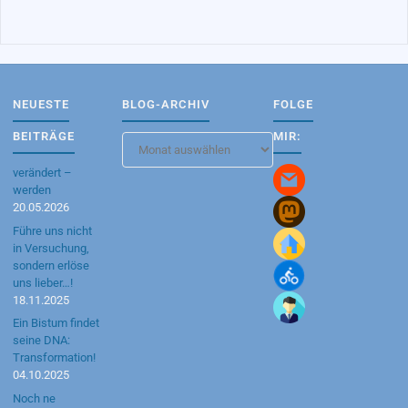
NEUESTE
BLOG-ARCHIV
FOLGE
BEITRÄGE
MIR:
Blog-
Archiv
verändert –
werden
20.05.2026
Führe uns nicht
in Versuchung,
sondern erlöse
uns lieber…!
18.11.2025
Ein Bistum findet
seine DNA:
Transformation!
04.10.2025
Noch ne