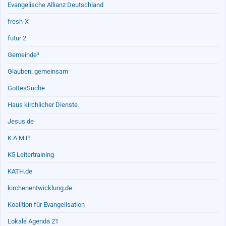
Evangelische Allianz Deutschland
fresh-X
futur 2
Gemeinde³
Glauben_gemeinsam
GottesSuche
Haus kirchlicher Dienste
Jesus.de
K.A.M.P.
K5 Leitertraining
KATH.de
kirchenentwicklung.de
Koalition für Evangelisation
Lokale Agenda 21