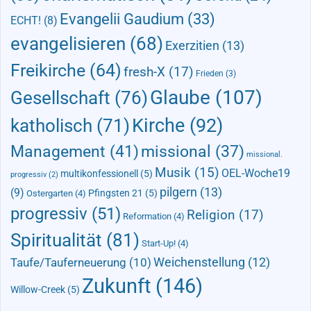
Evangelii Gaudium
(33)
ECHT!
(8)
evangelisieren
(68)
Exerzitien
(13)
Freikirche
(64)
fresh-X
(17)
Frieden
(3)
Glaube
(107)
Gesellschaft
(76)
Kirche
(92)
katholisch
(71)
Management
(41)
missional
(37)
missional.
Musik
(15)
OEL-Woche19
multikonfessionell
(5)
progressiv
(2)
pilgern
(13)
(9)
Pfingsten 21
(5)
Ostergarten
(4)
progressiv
(51)
Religion
(17)
Reformation
(4)
Spiritualität
(81)
Start-Up!
(4)
Taufe/Tauferneuerung
(10)
Weichenstellung
(12)
Zukunft
(146)
Willow-Creek
(5)