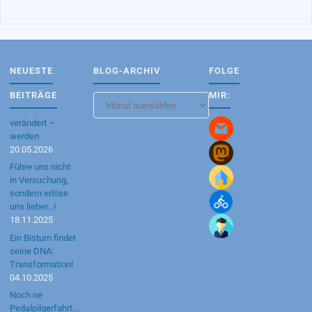
NEUESTE
BLOG-ARCHIV
FOLGE
BEITRÄGE
MIR:
Blog-
Archiv
verändert –
werden
20.05.2026
Führe uns nicht
in Versuchung,
sondern erlöse
uns lieber…!
18.11.2025
Ein Bistum findet
seine DNA:
Transformation!
04.10.2025
Noch ne
Pedalpilgerfahrt…