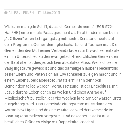
ALLES
/
LERNEN
13.06.2015
Wie kann man „ein Schiff, das sich Gemeinde nennt“ (EGB 572-
Han/HB) entern – als Passagier, nicht als Pirat? Indem man beim
„1. Offizier“ einen Lehrgangstag mitmacht. Der stand heute auf
dem Programm: Gemeindemitgliedschafts- und Taufseminar.
Die
Gemeinden des Mülheimer Verbands laden zur Erwachsenentaufe
ein. Im Unterschied zu den evangelisch-freikirchlichen Gemeinden
der Baptisten ist dies jedoch kein absolutes Muss. Wer sich seiner
Säuglingstaufe gewiss ist und das damalige Glaubensbekenntnis
seiner Eltern und Paten sich als Erwachsener zu eigen macht und in
einem Lebensübergabegebet „ratifiziert“, kann dennoch
Gemeindemitglied werden. Voraussetzung ist der Entschluss, mit
Jesus durchs Leben gehen zu wollen und einen Antrag auf
Mitgliedschaft zu stellen, der vier Wochen lang am Schwarzen Brett
ausgehängt wird. Das Gemeindeleitungsteam muss dann den
Antrag bewilligen, und das neue Mitglied wird der Gemeinde im
Sonntagsgottesdienst vorgestellt und gesegnet. Es gibt aus
beruflichen Gründen einige mit Doppelmitgliedschaft.