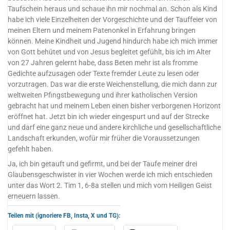
Taufschein heraus und schaue ihn mir nochmal an. Schon als Kind
habe ich viele Einzelheiten der Vorgeschichte und der Tauffeier von
meinen Eltern und meinem Patenonkel in Erfahrung bringen
können. Meine Kindheit und Jugend hindurch habe ich mich immer
von Gott behütet und von Jesus begleitet gefühlt, bis ich im Alter
von 27 Jahren gelernt habe, dass Beten mehr ist als fromme
Gedichte aufzusagen oder Texte fremder Leute zu lesen oder
vorzutragen. Das war die erste Weichenstellung, die mich dann zur
weltweiten Pfingstbewegung und ihrer katholischen Version
gebracht hat und meinem Leben einen bisher verborgenen Horizont
eröffnet hat. Jetzt bin ich wieder eingespurt und auf der Strecke
und darf eine ganz neue und andere kirchliche und gesellschaftliche
Landschaft erkunden, wofür mir früher die Voraussetzungen
gefehlt haben.
Ja, ich bin getauft und gefirmt, und bei der Taufe meiner drei
Glaubensgeschwister in vier Wochen werde ich mich entschieden
unter das Wort 2. Tim 1, 6-8a stellen und mich vom Heiligen Geist
erneuern lassen.
Teilen mit (ignoriere FB, Insta, X und TG):