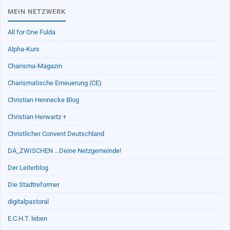
MEIN NETZWERK
All for One Fulda
Alpha-Kurs
Charisma-Magazin
Charismatische Erneuerung (CE)
Christian Hennecke Blog
Christian Herwartz +
Christlicher Convent Deutschland
DA_ZWISCHEN …Deine Netzgemeinde!
Der Leiterblog
Die Stadtreformer
digitalpastoral
E.C.H.T. leben