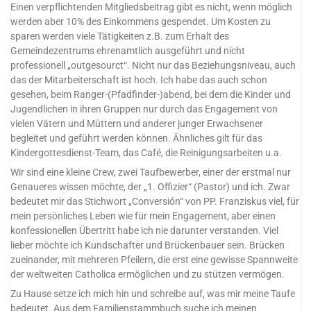
Einen verpflichtenden Mitgliedsbeitrag gibt es nicht, wenn möglich
werden aber 10% des Einkommens gespendet. Um Kosten zu
sparen werden viele Tätigkeiten z.B. zum Erhalt des
Gemeindezentrums ehrenamtlich ausgeführt und nicht
professionell „outgesourct“. Nicht nur das Beziehungsniveau, auch
das der Mitarbeiterschaft ist hoch. Ich habe das auch schon
gesehen, beim Ranger-(Pfadfinder-)abend, bei dem die Kinder und
Jugendlichen in ihren Gruppen nur durch das Engagement von
vielen Vätern und Müttern und anderer junger Erwachsener
begleitet und geführt werden können. Ähnliches gilt für das
Kindergottesdienst-Team, das Café, die Reinigungsarbeiten u.a.
Wir sind eine kleine Crew, zwei Taufbewerber, einer der erstmal nur
Genaueres wissen möchte, der „1. Offizier“ (Pastor) und ich. Zwar
bedeutet mir das Stichwort „Conversión“ von PP. Franziskus viel, für
mein persönliches Leben wie für mein Engagement, aber einen
konfessionellen Übertritt habe ich nie darunter verstanden. Viel
lieber möchte ich Kundschafter und Brückenbauer sein. Brücken
zueinander, mit mehreren Pfeilern, die erst eine gewisse Spannweite
der weltweiten Catholica ermöglichen und zu stützen vermögen.
Zu Hause setze ich mich hin und schreibe auf, was mir meine Taufe
bedeutet. Aus dem Familienstammbuch suche ich meinen