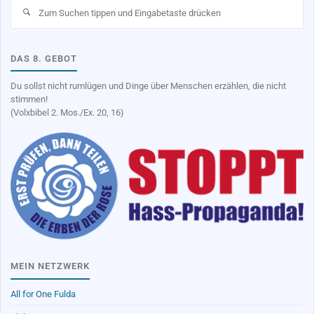
Su
na
DAS 8. GEBOT
Du sollst nicht rumlügen und Dinge über Menschen erzählen, die nicht
stimmen!
(Volxbibel 2. Mos./Ex. 20, 16)
MEIN NETZWERK
All for One Fulda