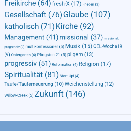
Freikirche
(64)
fresh-X
(17)
Frieden
(3)
Glaube
(107)
Gesellschaft
(76)
Kirche
(92)
katholisch
(71)
Management
(41)
missional
(37)
missional.
Musik
(15)
OEL-Woche19
multikonfessionell
(5)
progressiv
(2)
pilgern
(13)
(9)
Pfingsten 21
(5)
Ostergarten
(4)
progressiv
(51)
Religion
(17)
Reformation
(4)
Spiritualität
(81)
Start-Up!
(4)
Taufe/Tauferneuerung
(10)
Weichenstellung
(12)
Zukunft
(146)
Willow-Creek
(5)