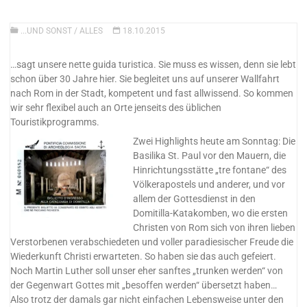
...UND SONST
/
ALLES
18.10.2015
…sagt unsere nette guida turistica. Sie muss es wissen, denn sie lebt
schon über 30 Jahre hier. Sie begleitet uns auf unserer Wallfahrt
nach Rom in der Stadt, kompetent und fast allwissend. So kommen
wir sehr flexibel auch an Orte jenseits des üblichen
Touristikprogramms.
Zwei
Highlights heute am Sonntag: Die
Basilika St. Paul vor den Mauern, die
Hinrichtungsstätte „tre fontane“ des
Völkerapostels und anderer, und vor
allem der Gottesdienst in den
Domitilla-Katakomben, wo die ersten
Christen von Rom sich von ihren lieben
Verstorbenen verabschiedeten und voller paradiesischer Freude die
Wiederkunft Christi erwarteten. So haben sie das auch gefeiert.
Noch Martin Luther soll unser eher sanftes „trunken werden“ von
der Gegenwart Gottes mit „besoffen werden“ übersetzt haben…
Also trotz der damals gar nicht einfachen Lebensweise unter den