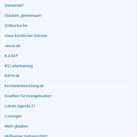
Gemeinde³
Glauben_gemeinsam
GottesSuche
Haus kirchlicher Dienste
Jesus.de
K.A.M.P.
K5 Leitertraining
KATH.de
kirchenentwicklung.de
Koalition für Evangelisation
Lokale Agenda 21
Losungen
Mehr glauben
Mülheimer Verband (MV)