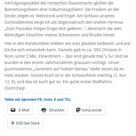
Verfolgungszyklen der römischen Staatsmacht glichen die
Bestattungsfeiern eher Geburtstagsfeiern. Die Fresken an der
Decke zeigen es: Weinstock und Engel. Am Schluss unseres
Gottesdienstes singe ich als Segensspruch den uralten Hymnus
„Zum Paradies mögen Engel dich geleiten…“, diesmal in die sehr
lebendigen Gesichter meiner Schwestern und Brüder hinein.
Hier in den Katakomben erleben wir, was glauben bedeutet, und wie
Kirche sich entwickeln kann. Damals gab es ca. 500 Christen in
Rom, unter 2 Mio. Einwohnern – das sind gerade mal ¼ ‰! Und sie
wurden in den ersten Jahrhunderten grausam verfolgt. Unser
postmodernes „Jammern auf hohem Niveau“ bleibt einem da im
Hals stecken. Gottes Kraft ist in der Schwachheit mächtig (2. Kor.
12, 9), und das ist auch gut so. Ein guter erster Wallfahrts-
(Sonn)tag!
Teilen mit (ignoriere FB, Insta, X und TG):
E-Mail
Drucken
osna.social
EAD bei Slack