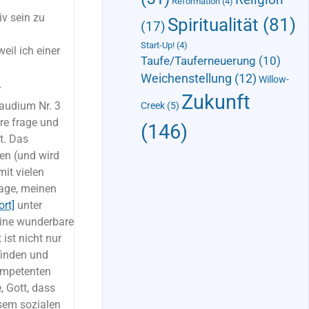
Reformation
(4)
iv sein zu
Spiritualität
(81)
(17)
Start-Up!
(4)
weil ich einer
Taufe/Tauferneuerung
(10)
Weichenstellung
(12)
Willow-
r
Zukunft
Gaudium Nr. 3
Creek
(5)
re frage und
(146)
t. Das
en (und wird
it vielen
Lage, meinen
ort]
unter
eine wunderbare
ist nicht nur
 finden und
kompetenten
 Gott, dass
esem sozialen