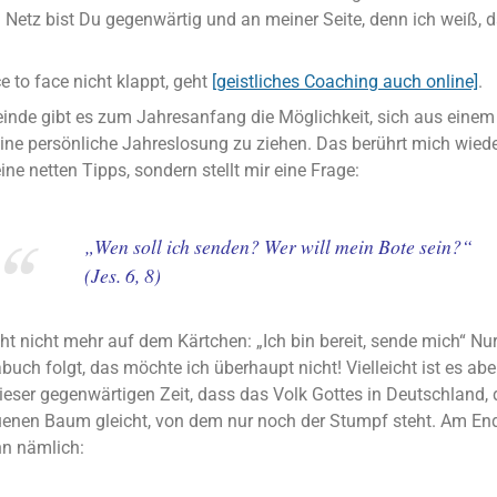
n Netz bist Du gegenwärtig und an meiner Seite, denn ich weiß, 
e to face nicht klappt, geht
[geistliches Coaching auch online]
.
inde gibt es zum Jahresanfang die Möglichkeit, sich aus einem
eine persönliche Jahreslosung zu ziehen. Das berührt mich wiede
eine netten Tipps, sondern stellt mir eine Frage:
„Wen soll ich senden? Wer will mein Bote sein?“
(Jes. 6, 8)
ht nicht mehr auf dem Kärtchen: „Ich bin bereit, sende mich“ Nu
uch folgt, das möchte ich überhaupt nicht! Vielleicht ist es ab
eser gegenwärtigen Zeit, dass das Volk Gottes in Deutschland, d
nen Baum gleicht, von dem nur noch der Stumpf steht. Am End
nn nämlich: