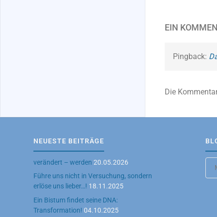
EIN KOMME
Pingback:
Da
Die Kommentar
NEUESTE BEITRÄGE
BL
Blo
verändert – werden
20.05.2026
Arc
Führe uns nicht in Versuchung, sondern
erlöse uns lieber…!
18.11.2025
Ein Bistum findet seine DNA:
Transformation!
04.10.2025