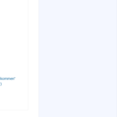
m kommen“
2)