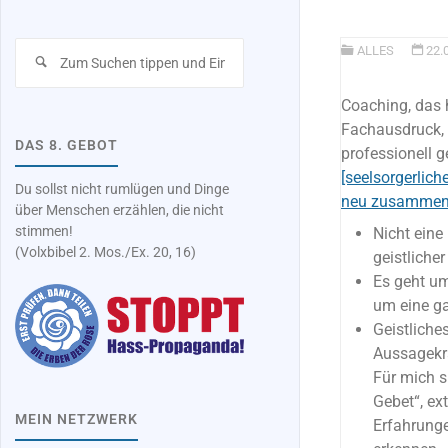
Suchen
ALLES
22.
nach:
Coaching, das h
Fachausdruck, 
DAS 8. GEBOT
professionell g
[seelsorgerlich
Du sollst nicht rumlügen und Dinge
neu zusammen
über Menschen erzählen, die nicht
stimmen!
Nicht eine
(Volxbibel 2. Mos./Ex. 20, 16)
geistliche
Es geht um
um eine ga
Geistliche
Aussagekr
Für mich s
Gebet“, ext
MEIN NETZWERK
Erfahrunge