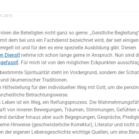
01.2016
ören die Beteiligten nicht ganz so gerne. „Geistliche Begleitung“
mit dem bei uns ein Fachdienst bezeichnet wird, der seit einige
eregelt ist und für den es eine spezielle Ausbildung gibt. Diesen
en Dienst]
nehme ich schon lange gerne in Anspruch. Nun sind d
gefasst]
. Für mich ist von den möglichen Eckpunkten ausschla
 bestimmte Spiritualität steht im Vordergrund, sondern der Schatz
r und ökumenischer Traditionen.
 Hilfestellung für den individuellen Weg mit Gott, um die persön
nzheitliche Betrachtungsweise.
s Leben ist ein Weg, ein Reifungsprozess. Die Wahrnehmungsfäh
aft von inneren Bewegungen, Träumen, Stimmungen, Gefühlen wi
ind darüber hinaus aber auch Begegnungen, Gespräche, Predigt
erne Hinweise (geschwisterliche Korrektur), Literatur und nicht z
n der eigenen Lebensgeschichte wichtige Quellen, um eine Ber