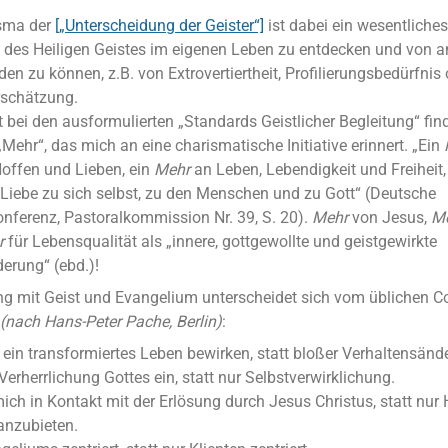
sma der
[„Unterscheidung der Geister“]
ist dabei ein wesentliches
 des Heiligen Geistes im eigenen Leben zu entdecken und von a
den zu können, z.B. von Extrovertiertheit, Profilierungsbedürfnis
rschätzung.
t bei den ausformulierten „Standards Geistlicher Begleitung“ fin
„Mehr“, das mich an eine charismatische Initiative erinnert. „Ein
offen und Lieben, ein
Mehr
an Leben, Lebendigkeit und Freiheit,
r Liebe zu sich selbst, zu den Menschen und zu Gott“ (Deutsche
nferenz, Pastoralkommission Nr. 39, S. 20).
Mehr
von Jesus,
M
r
für Lebensqualität als „innere, gottgewollte und geistgewirkte
erung“ (ebd.)!
g mit Geist und Evangelium unterscheidet sich vom üblichen C
(nach Hans-Peter Pache, Berlin)
:
ein transformiertes Leben bewirken, statt bloßer Verhaltensänd
Verherrlichung Gottes ein, statt nur Selbstverwirklichung.
mich in Kontakt mit der Erlösung durch Jesus Christus, statt nur H
anzubieten.