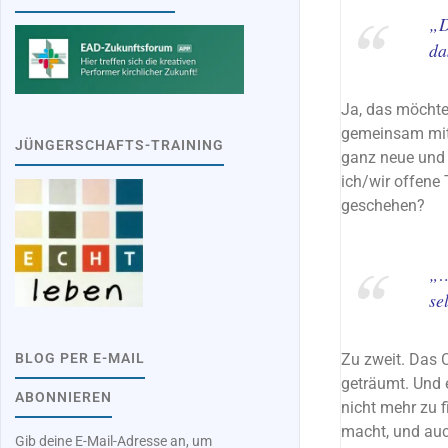
„D
da
Ja, das möchte
gemeinsam mit 
JÜNGERSCHAFTS-TRAINING
ganz neue und u
ich/wir offene 
geschehen?
„…
se
BLOG PER E-MAIL
Zu zweit. Das 
geträumt. Und e
ABONNIEREN
nicht mehr zu
macht, und au
Gib deine E-Mail-Adresse an, um