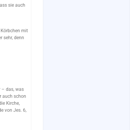
dass sie auch
 Körbchen mit
r sehr, denn
r – das, was
er auch schon
ie Kirche,
e von Jes. 6,