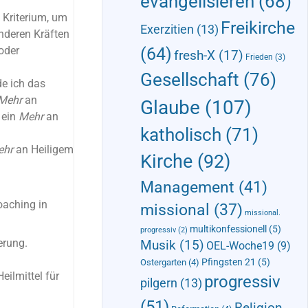
evangelisieren
(68)
 Kriterium, um
Freikirche
Exerzitien
(13)
nderen Kräften
(64)
 oder
fresh-X
(17)
Frieden
(3)
Gesellschaft
(76)
de ich das
Mehr
an
Glaube
(107)
 ein
Mehr
an
katholisch
(71)
ehr
an Heiligem
Kirche
(92)
Management
(41)
oaching in
missional
(37)
missional.
multikonfessionell
(5)
progressiv
(2)
erung.
Musik
(15)
OEL-Woche19
(9)
Pfingsten 21
(5)
Ostergarten
(4)
eilmittel für
progressiv
pilgern
(13)
(51)
Religion