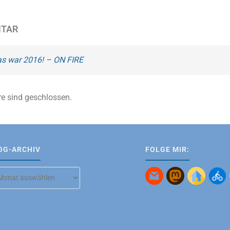
NTAR
s war 2016! – ON FIRE
e sind geschlossen.
OG-ARCHIV
FOLGE MIR:
g-
hiv