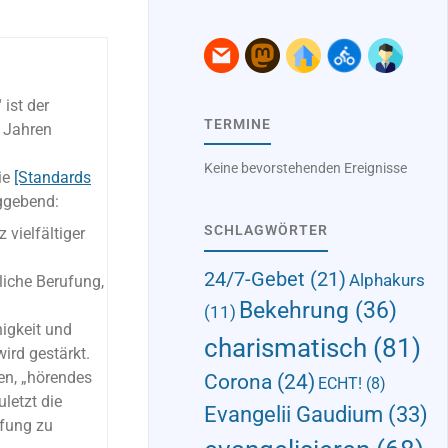
 ist der
TERMINE
n Jahren
Keine bevorstehenden Ereignisse
ie
[Standards
ggebend:
SCHLAGWÖRTER
 vielfältiger
24/7-Gebet
(21)
Alphakurs
liche Berufung,
Bekehrung
(36)
(11)
igkeit und
charismatisch
(81)
rd gestärkt.
en, „hörendes
Corona
(24)
ECHT!
(8)
uletzt die
Evangelii Gaudium
(33)
ufung zu