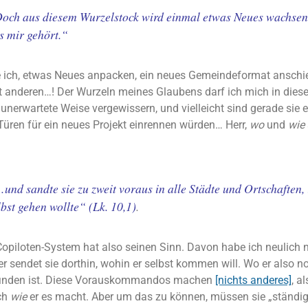
och aus diesem Wurzelstock wird einmal etwas Neues wachsen:
s mir gehört.“
 ich, etwas Neues anpacken, ein neues Gemeindeformat anschi
anderen…! Der Wurzeln meines Glaubens darf ich mich in dies
nerwartete Weise vergewissern, und vielleicht sind gerade sie e
Türen für ein neues Projekt einrennen würden… Herr,
wo
und
wie
und sandte sie zu zweit voraus in alle Städte und Ortschaften, 
lbst gehen wollte“ (Lk. 10,1)
.
Copiloten-System hat also seinen Sinn. Davon habe ich neulich 
r sendet sie dorthin, wohin er selbst kommen will. Wo er also n
 finden ist. Diese Vorauskommandos machen
[nichts anderes]
, a
ch
wie
er es macht. Aber um das zu können, müssen sie „ständig 