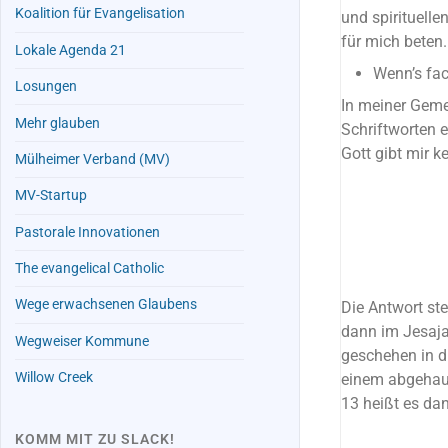
Koalition für Evangelisation
und spirituelle
für mich beten.
Lokale Agenda 21
Wenn’s fac
Losungen
In meiner Geme
Mehr glauben
Schriftworten 
Gott gibt mir k
Mülheimer Verband (MV)
MV-Startup
Pastorale Innovationen
The evangelical Catholic
Wege erwachsenen Glaubens
Die Antwort ste
dann im Jesajab
Wegweiser Kommune
geschehen in di
Willow Creek
einem abgehaue
13 heißt es da
KOMM MIT ZU SLACK!