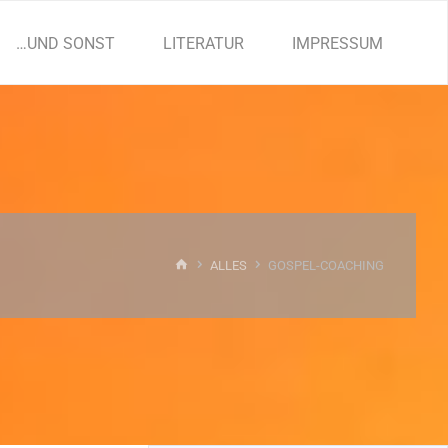
…UND SONST
LITERATUR
IMPRESSUM
START
ALLES
GOSPEL-COACHING