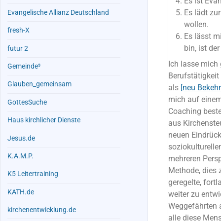
Es ist Evan
Es lädt zu
Evangelische Allianz Deutschland
wollen.
fresh-X
Es lässt mi
bin, ist de
futur 2
Ich lasse mich
Gemeinde³
Berufstätigkeit
Glauben_gemeinsam
als
[neu Bekehr
mich auf einem
GottesSuche
Coaching beste
Haus kirchlicher Dienste
aus Kirchensteu
neuen Eindrück
Jesus.de
soziokulturell
K.A.M.P.
mehreren Persp
Methode, dies 
K5 Leitertraining
geregelte, fort
KATH.de
weiter zu entw
Weggefährten a
kirchenentwicklung.de
alle diese Men