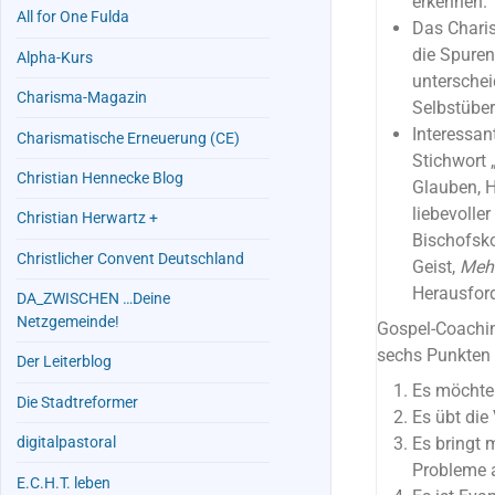
erkennen.
All for One Fulda
Das Chari
die Spuren
Alpha-Kurs
unterschei
Charisma-Magazin
Selbstübe
Interessan
Charismatische Erneuerung (CE)
Stichwort 
Christian Hennecke Blog
Glauben, H
liebevolle
Christian Herwartz +
Bischofsko
Christlicher Convent Deutschland
Geist,
Meh
Herausford
DA_ZWISCHEN …Deine
Netzgemeinde!
Gospel-Coachin
sechs Punkten
Der Leiterblog
Es möchte 
Die Stadtreformer
Es übt die 
Es bringt 
digitalpastoral
Probleme 
E.C.H.T. leben