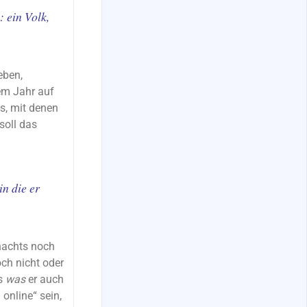
 ein Volk,
eben,
em Jahr auf
s, mit denen
soll das
in die er
nachts noch
och nicht oder
ls
was
er auch
online“ sein,