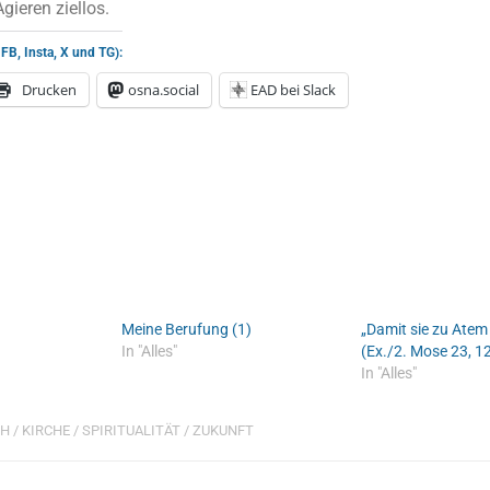
Agieren ziellos.
 FB, Insta, X und TG):
Drucken
osna.social
EAD bei Slack
Meine Berufung (1)
„Damit sie zu Ate
In "Alles"
(Ex./2. Mose 23, 1
In "Alles"
CH
/
KIRCHE
/
SPIRITUALITÄT
/
ZUKUNFT