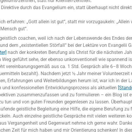
geliums-zentriert, statt nur Klienten-zentriert.
r Direktive durch das Evangelium ein, statt überhaupt nicht direkt
ch erfahren: „Gott allein ist gut“, statt mir vorzugaukeln: „Allein 
r Mensch gut“.
 geistlich coachen, weil ich nach der Lebenswende des Endes de
 und dem „existentiellen Störfall“ bei der Lektüre von Evangelii 
ter]
nach der konkreten Berufung als Christ für die nächsten Jah
 Weg geführt sehe, der ebenso unkonventionell wie spannend is
ht vereinbarungsgemäß aus ca. 1 Std. Gespräch alle 6–8 Woch
ermitteln bezahlt). Nachdem jetzt ½ Jahr meiner Volunteerzeit m
en, Erfahrungen und Weiterbildungen herum ist, war ich in der 
en und konfessionellen Entwicklungsprozess als aktuellen
[Stand
ektiven zusammenzufassen und zu formulieren – ein Blog ist 
zu tun und von guten Freunden gegenlesen zu lassen. Überhaupt 
laufende geistliche Begleitung eine Hilfe, die eigene Berufung zu
ickeln. Auch einzelne geistliche Gespräche mit vielen weiteren 
us Vergangenheit und Gegenwart nehme ich gerne wahr. Danke,
schen Zeit für mich haben und mir Orientierung schenken! In di