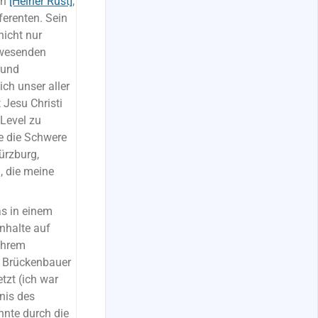
ch
[Heiner Rust]
,
ferenten. Sein
nicht nur
nwesenden
 und
ch unser aller
 Jesu Christi
 Level zu
de die Schwere
ürzburg,
, die meine
as in einem
nhalte auf
 ihrem
s Brückenbauer
tzt (ich war
bnis des
nnte durch die