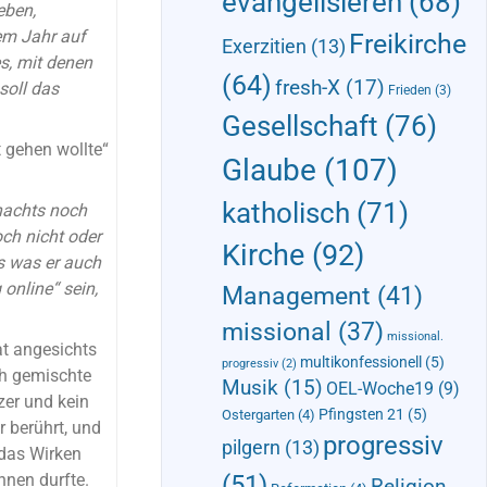
evangelisieren
(68)
eben,
em Jahr auf
Freikirche
Exerzitien
(13)
s, mit denen
(64)
fresh-X
(17)
soll das
Frieden
(3)
Gesellschaft
(76)
t gehen wollte“
Glaube
(107)
katholisch
(71)
nachts noch
och nicht oder
Kirche
(92)
ls was er auch
online“ sein,
Management
(41)
missional
(37)
missional.
at angesichts
multikonfessionell
(5)
progressiv
(2)
ch gemischte
Musik
(15)
OEL-Woche19
(9)
zer und kein
Pfingsten 21
(5)
Ostergarten
(4)
 berührt, und
progressiv
pilgern
(13)
 das Wirken
(51)
nnen durfte.
Religion