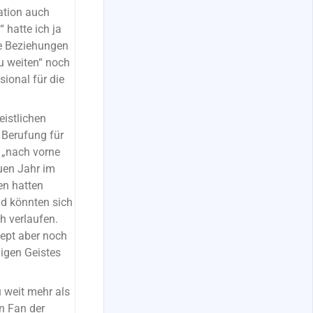
tion auch
 hatte ich ja
ue Beziehungen
u weiten“ noch
ional für die
eistlichen
 Berufung für
 „nach vorne
euen Jahr im
en hatten
d könnten sich
ch verlaufen.
zept aber noch
ligen Geistes
u weit mehr als
in Fan der