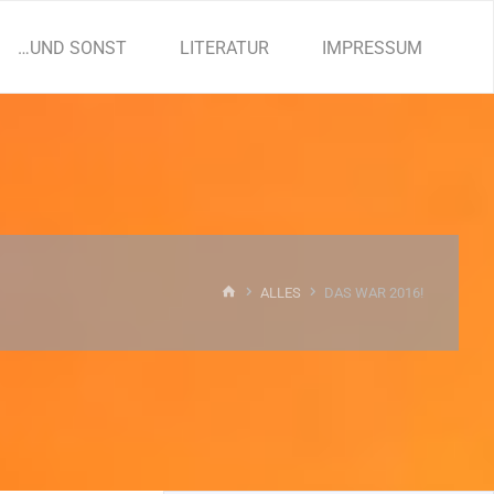
…UND SONST
LITERATUR
IMPRESSUM
START
ALLES
DAS WAR 2016!