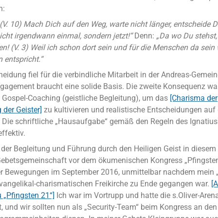
n:
 (V. 10) Mach Dich auf den Weg, warte nicht länger, entscheide 
nicht irgendwann einmal, sondern jetzt!“
Denn:
„Da wo Du stehst, 
den! (V. 3) Weil ich schon dort sein und für die Menschen da sein
entspricht.“
heidung fiel für die verbindliche Mitarbeit in der Andreas-Gemein
gagement braucht eine solide Basis. Die zweite Konsequenz war
s Gospel-Coaching (geistliche Begleitung), um das
[Charisma der
 der Geister]
zu kultivieren und realistische Entscheidungen auf
. Die schriftliche „Hausaufgabe“ gemäß den Regeln des Ignatiu
ffektiv.
der Begleitung und Führung durch den Heiligen Geist in diesem
Gebetsgemeinschaft vor dem ökumenischen Kongress „Pfingste
r Bewegungen im September 2016, unmittelbar nachdem mein „F
 evangelikal-charismatischen Freikirche zu Ende gegangen war.
[A
 „Pfingsten 21“]
Ich war im Vortrupp und hatte die s.Oliver-Aren
et, und wir sollten nun als „Security-Team“ beim Kongress an de