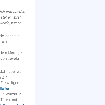
Dich und tue den
stehen wirst,
 werde, wie es
de, denn ein
 ein
 dem künftigen
s von Loyola
 Jahr aber war
n 21“
reiwilliges
lle fünf
a in Würzburg
n Türen und