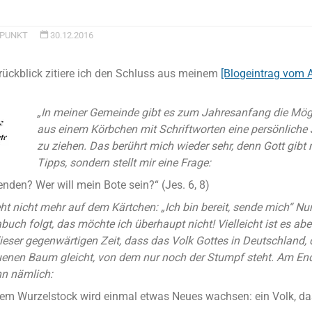
PUNKT
30.12.2016
rückblick zitiere ich den Schluss aus meinem
[Blogeintrag vom 
„In meiner Gemeinde gibt es zum Jahresanfang die Mögli
aus einem Körbchen mit Schriftworten eine persönliche
zu ziehen. Das berührt mich wieder sehr, denn Gott gibt 
Tipps, sondern stellt mir eine Frage:
enden? Wer will mein Bote sein?“ (Jes. 6, 8)
ht nicht mehr auf dem Kärtchen: „Ich bin bereit, sende mich“ Nu
uch folgt, das möchte ich überhaupt nicht! Vielleicht ist es ab
eser gegenwärtigen Zeit, dass das Volk Gottes in Deutschland, d
nen Baum gleicht, von dem nur noch der Stumpf steht. Am End
nn nämlich:
em Wurzelstock wird einmal etwas Neues wachsen: ein Volk, das