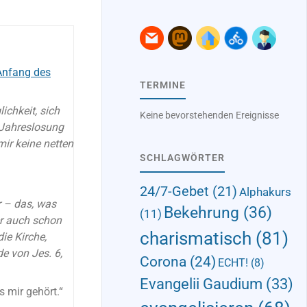
Anfang des
TERMINE
chkeit, sich
Keine bevorstehenden Ereignisse
 Jahreslosung
mir keine netten
SCHLAGWÖRTER
24/7-Gebet
(21)
Alphakurs
r – das, was
Bekehrung
(36)
(11)
er auch schon
charismatisch
(81)
ie Kirche,
e von Jes. 6,
Corona
(24)
ECHT!
(8)
Evangelii Gaudium
(33)
 mir gehört.“