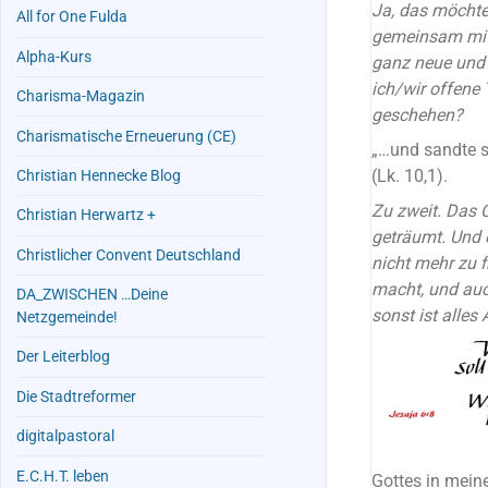
Ja, das möchte
All for One Fulda
gemeinsam mit 
Alpha-Kurs
ganz neue und u
ich/wir offene 
Charisma-Magazin
geschehen?
Charismatische Erneuerung (CE)
„…und sandte si
(Lk. 10,1).
Christian Hennecke Blog
Zu zweit. Das 
Christian Herwartz +
geträumt. Und e
Christlicher Convent Deutschland
nicht mehr zu
macht, und auc
DA_ZWISCHEN …Deine
sonst ist alles 
Netzgemeinde!
Der Leiterblog
Die Stadtreformer
digitalpastoral
E.C.H.T. leben
Gottes in mein