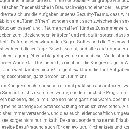
ogrammeinheiten dienen. In meiner Gebets-Kleingruppe war au
tistischen Friedenskirche in Braunschweig und einer der Hauptre
 drehte sich um die Aufgaben unseres Security-Teams, dass wir 
äblich die „Türen öffnen“, sondern damit auch zwischen den a
„Brücken bauen“ und „Räume schaffen“ für das Zusammensein,
geben zum „Beziehungen knüpfen“ und mit dafür sorgen, dass si
itert“. Dafür beteten wir um den Segen Gottes und die Gegenwart
st während dieser Tage. Soweit, so gut, und alles auf normalem
lchen Tagung. Aber schlagartig wurde mir in dieser Viertelstun
ieser Worte klar: Das betrifft ja nicht nur die Kongresstage in W
lt auch weit darüber hinaus! Es geht exakt um die fünf Aufgaben
ng beschreiben, ganz persönlich, für mich!
beim Kongress nicht nur schon einmal praktisch ausprobieren, w
n Sinn auf mich zukommen würde, sondern auch die Programmi
ven beziehen, die ja im Einzelnen nicht ganz neu waren, aber in
eine bisherige Selbsteinschätzung erheblich erweiterten. Al
bisher immer verstanden, und dies auch leidenschaftlich umgese
llseelsorger nicht nur im kath. Dekanat, sondern hatte mit Erlau
ieselbe Beauftragung auch für den ev.-luth. Kirchenkreis und ko