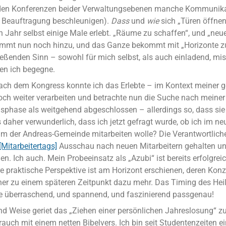
den Konferenzen beider Verwaltungsebenen manche Kommunika
r Beauftragung beschleunigen).
Dass
und
wie
sich „Türen öffnen“
 Jahr selbst einige Male erlebt. „Räume zu schaffen“, und „ne
mmt nun noch hinzu, und das Ganze bekommt mit „Horizonte z
eßenden Sinn – sowohl für mich selbst, als auch einladend, miss
en ich begegne.
ach dem Kongress konnte ich das Erlebte – im Kontext meiner g
och weiter verarbeiten und betrachte nun die Suche nach meiner
ensphase als weitgehend abgeschlossen – allerdings so, dass sie
 es daher verwunderlich, dass ich jetzt gefragt wurde, ob ich im n
 der Andreas-Gemeinde mitarbeiten wolle? Die Verantwortlich
[Mitarbeitertags]
Ausschau nach neuen Mitarbeitern gehalten un
len. Ich auch. Mein Probeeinsatz als „Azubi“ ist bereits erfolgrei
re praktische Perspektive ist am Horizont erschienen, deren Kon
aher zu einem späteren Zeitpunkt dazu mehr. Das Timing des Hei
älle überraschend, und spannend, und faszinierend passgenau!
nd Weise geriet das „Ziehen einer persönlichen Jahreslosung“ z
auch mit einem netten Bibelvers. Ich bin seit Studentenzeiten e