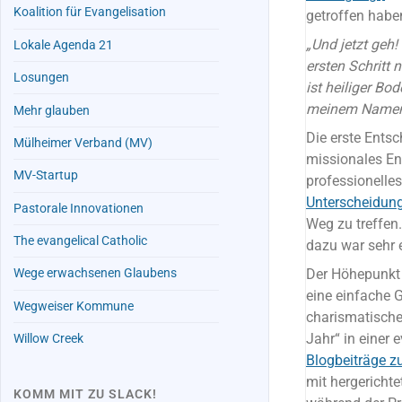
Koalition für Evangelisation
getroffen habe
„Und jetzt geh!
Lokale Agenda 21
ersten Schritt 
Losungen
ist heiliger Bo
meinem Namen 
Mehr glauben
Die erste Entsc
Mülheimer Verband (MV)
missionales En
MV-Startup
professionelle
Unterscheidung
Pastorale Innovationen
Weg zu treffen
The evangelical Catholic
dazu war sehr e
Der Höhepunkt 
Wege erwachsenen Glaubens
eine einfache 
Wegweiser Kommune
charismatische
Jahr“ in einer
Willow Creek
Blogbeiträge zu
mit hergericht
KOMM MIT ZU SLACK!