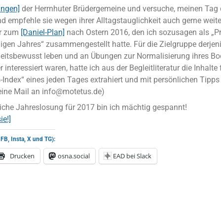
ungen]
der Herrnhuter Brüdergemeine und versuche, meinen Tag 
nd empfehle sie wegen ihrer Alltagstauglichkeit auch gerne weiter
r zum
[Daniel-Plan]
nach Ostern 2016, den ich sozusagen als „Pr
ligen Jahres“ zusammengestellt hatte. Für die Zielgruppe derjeni
itsbewusst leben und an Übungen zur Normalisierung ihres B
 interessiert waren, hatte ich aus der Begleitliteratur die Inhalte
-Index“ eines jeden Tages extrahiert und mit persönlichen Tipps e
 eine Mail an info@motetus.de)
liche Jahreslosung für 2017 bin ich mächtig gespannt!
ie!]
 FB, Insta, X und TG):
Drucken
osna.social
EAD bei Slack