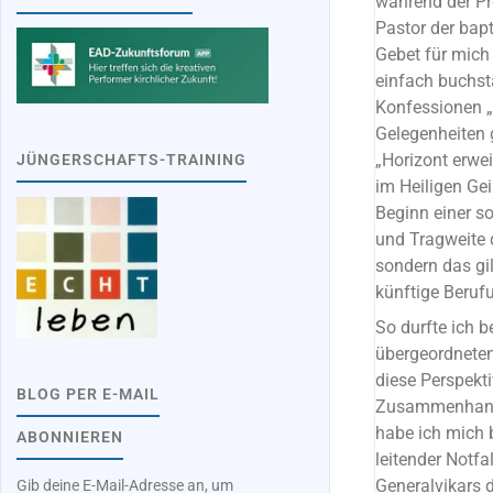
während der Pr
Pastor der bap
Gebet für mich
einfach buchst
Konfessionen 
Gelegenheiten 
„Horizont erwe
JÜNGERSCHAFTS-TRAINING
im Heiligen Gei
Beginn einer so
und Tragweite d
sondern das gi
künftige Berufu
So durfte ich 
übergeordnete
diese Perspekti
BLOG PER E-MAIL
Zusammenhang m
habe ich mich 
ABONNIEREN
leitender Notfa
Generalvikars d
Gib deine E-Mail-Adresse an, um