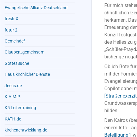
Für mich stehe
Evangelische Allianz Deutschland
christlichen G
fresh-X
herkamen. Dass 
Erneuerung der
futur 2
Konzil festgest
Gemeinde³
des Heiles zu 
„Schüler-Pray
Glauben_gemeinsam
bisherige negat
GottesSuche
Ob ich Bote für
mit der Formie
Haus kirchlicher Dienste
Evangelisierun
Jesus.de
Copilot dabei m
[Straßenexerzit
K.A.M.P.
Grundwasserspi
K5 Leitertraining
bilden.
KATH.de
Den Kairos (be
einem Info-Ta
kirchenentwicklung.de
Beteiligung“]
wä