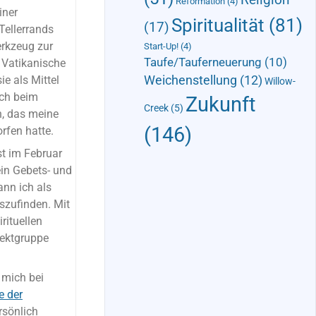
Reformation
(4)
iner
Spiritualität
(81)
(17)
Tellerrands
erkzeug zur
Start-Up!
(4)
Taufe/Tauferneuerung
(10)
 Vatikanische
ie als Mittel
Weichenstellung
(12)
Willow-
ich beim
Zukunft
Creek
(5)
, das meine
(146)
rfen hatte.
st im Februar
in Gebets- und
ann ich als
uszufinden. Mit
rituellen
jektgruppe
 mich bei
e der
rsönlich