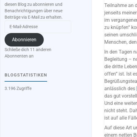
diesen Blog zu abonnieren und
Teilnahme an 
Benachrichtigungen über neue
jenseits meine
Beiträge via E-Mail zu erhalten.
im vergangenen
E-
zu knüpfen“ ko
Mail-
seinen umschli
Adresse
Abonnieren
Menschen, den
Schließe dich 11 anderen
In den Tagen n
Abonnenten an
Begleitung – n
die dritte Leb
offen“ ist. Ist
BLOGSTATISTIKEN
Begrüßungsteam
anlässlich des
3.196 Zugriffe
das gut vorstel
Und eine weite
nicht steht. D
ist auf alle F
Auf diese Art u
einem netten Br