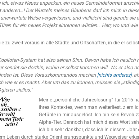
 ich, etwas Neues anpacken, ein neues Gemeindeformat anschi
anderen…! Der Wurzeln meines Glaubens darf ich mich in dies
nerwartete Weise vergewissern, und vielleicht sind gerade sie e
Türen für ein neues Projekt einrennen würden… Herr, wo und wie 
e zu zweit voraus in alle Städte und Ortschaften, in die er selbs
Copiloten-System hat also seinen Sinn. Davon habe ich neulich 
r sendet sie dorthin, wohin er selbst kommen will. Wo er also n
 finden ist. Diese Vorauskommandos machen
[nichts anderes]
, a
h wie er es macht. Aber um das zu können, müssen sie „ständig 
Agieren ziellos.“
Meine „persönliche Jahreslosung“ für 2016 h
ihres Kontextes, wenn man weiterliest, ziemli
Gefühle in mir ausgelöst. Ich bin kein Revoluz
Alpha-Tier. Dennoch hat mich dieses Wort sehr
ich bin sehr dankbar, dass ich in diesem Jahr
em Leben durch starke Orientierungspunkte und Wegweiser erke