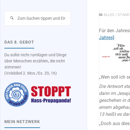
Suchen
ALLES
/
STAND
nach:
Für den Jahres
Jahres]
:
DAS 8. GEBOT
Du sollst nicht rumlügen und Dinge
über Menschen erzählen, die nicht
stimmen!
(Volxbibel 2. Mos./Ex. 20, 16)
„Wen soll ich s
Die Antwort ste
dann im Jesajab
geschehen in di
einem abgehaue
13 heißt es da
MEIN NETZWERK
„Doch aus dies