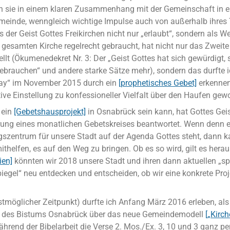
n sie in einem klaren Zusammenhang mit der Gemeinschaft in e
emeinde, wenngleich wichtige Impulse auch von außerhalb ihres 
der Geist Gottes Freikirchen nicht nur „erlaubt“, sondern als W
 gesamten Kirche regelrecht gebraucht, hat nicht nur das Zweite
ellt (Ökumenedekret Nr. 3: Der „Geist Gottes hat sich gewürdigt, s
gebrauchen“ und andere starke Sätze mehr), sondern das durfte 
day“ im November 2015 durch ein
[prophetisches Gebet]
erkennen
ive Einstellung zu konfessioneller Vielfalt über den Haufen gewo
 ein
[Gebetshausprojekt]
in Osnabrück sein kann, hat Gottes Gei
rung eines monatlichen Gebetskreises beantwortet. Wenn denn e
gszentrum für unsere Stadt auf der Agenda Gottes steht, dann k
ithelfen, es auf den Weg zu bringen. Ob es so wird, gilt es hera
ien]
könnten wir 2018 unsere Stadt und ihren dann aktuellen „spi
egel“ neu entdecken und entscheiden, ob wir eine konkrete Pro
stmöglicher Zeitpunkt) durfte ich Anfang März 2016 erleben, als
g des Bistums Osnabrück über das neue Gemeindemodell
[„Kirch
hrend der Bibelarbeit die Verse 2. Mos./Ex. 3, 10 und 3 ganz pe