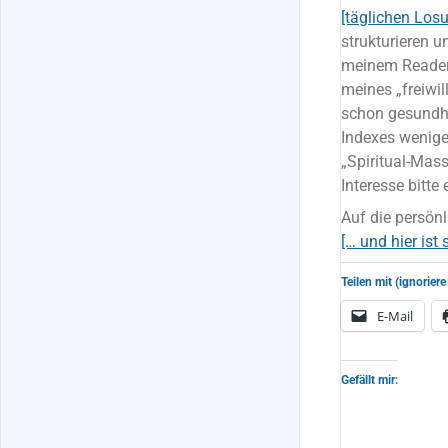
[täglichen Los
strukturieren u
meinem Reade
meines „freiwil
schon gesundhe
Indexes weniger
„Spiritual-Mass
Interesse bitte
Auf die persön
[… und hier ist s
Teilen mit (ignoriere
E-Mail
Gefällt mir: