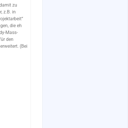
damit zu
, z.B. in
ojektarbeit“
gen, die eh
ody-Mass-
 für den
rweitert. (Bei