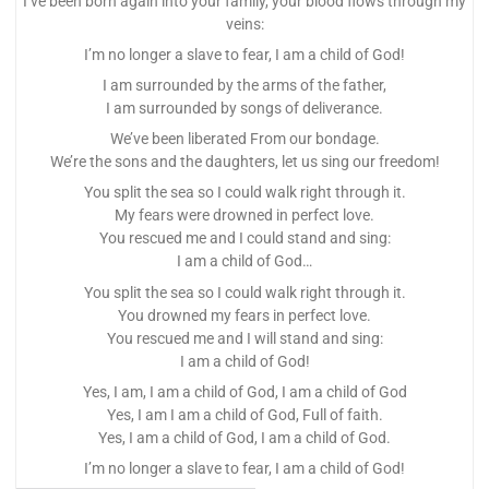
I’ve been born again into your family, your blood flows through my
veins:
I’m no longer a slave to fear, I am a child of God!
I am surrounded by the arms of the father,
I am surrounded by songs of deliverance.
We’ve been liberated From our bondage.
We’re the sons and the daughters, let us sing our freedom!
You split the sea so I could walk right through it.
My fears were drowned in perfect love.
You rescued me and I could stand and sing:
I am a child of God…
You split the sea so I could walk right through it.
You drowned my fears in perfect love.
You rescued me and I will stand and sing:
I am a child of God!
Yes, I am, I am a child of God, I am a child of God
Yes, I am I am a child of God, Full of faith.
Yes, I am a child of God, I am a child of God.
I’m no longer a slave to fear, I am a child of God!