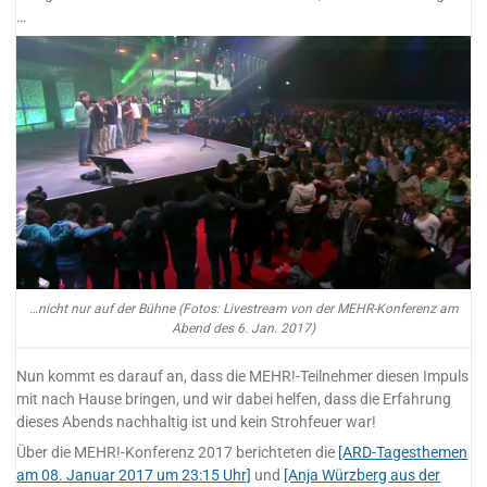
…
…nicht nur auf der Bühne (Fotos: Livestream von der MEHR-Konferenz am
Abend des 6. Jan. 2017)
Nun kommt es darauf an, dass die MEHR!-Teilnehmer diesen Impuls
mit nach Hause bringen, und wir dabei helfen, dass die Erfahrung
dieses Abends nachhaltig ist und kein Strohfeuer war!
Über die MEHR!-Konferenz 2017 berichteten die
[ARD-Tagesthemen
am 08. Januar 2017 um 23:15 Uhr]
und
[Anja Würzberg aus der