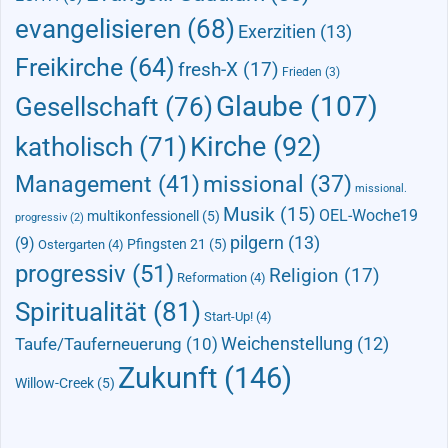
evangelisieren
(68)
Exerzitien
(13)
Freikirche
(64)
fresh-X
(17)
Frieden
(3)
Glaube
(107)
Gesellschaft
(76)
Kirche
(92)
katholisch
(71)
Management
(41)
missional
(37)
missional.
Musik
(15)
OEL-Woche19
multikonfessionell
(5)
progressiv
(2)
pilgern
(13)
(9)
Pfingsten 21
(5)
Ostergarten
(4)
progressiv
(51)
Religion
(17)
Reformation
(4)
Spiritualität
(81)
Start-Up!
(4)
Taufe/Tauferneuerung
(10)
Weichenstellung
(12)
Zukunft
(146)
Willow-Creek
(5)