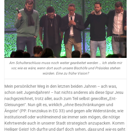
Am Schulterschluss muss noch weiter gearbeitet werden … Ich stelle mir
vor, wie es wäre, wenn dort auch unsere Bischöfe und Präsides stehen
würden. Eine zu frühe Vision?
Mein persönlicher Weg in den letzten beiden Jahren – ach was,
schon seit Jugendjahren! – hat nichts anderes als diese Spur Jesu
nachgezeichnet, trotz aller, auch zum Teil selbst gewollter,„Ent-
Gleisungen“. Nun gilt es, wirklich „ohne Beschränkungen und
Ängste“ (PP. Franziskus in EG 33) und gegen alle Widerstände, wie
institutionell oder wohlmeinend sie immer sein mögen, die nötige
Kehrtwende auch in unserer Stadt strategisch anzupacken. Komm
Heiliger Geist! Ich durfte und darf doch sehen,
dass
und
wie
es geht