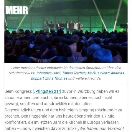
Leiter missionarischer Initiativen im deutschen Sprachraum üben den
Schulterschluss:
Johannes Hartl
;
Tobias Teichen
;
Markus Wenz
;
Andreas
Boppart
,
Enns Thomas
und weitere Freunde.
Beim Kongress
[„Pfingsten 21“]
zuvor in Würzburg haben wir es
schon erahnen und auch spüren können, aber es noch nicht
gewagt, so offen und ausdrücklich mit den alten
Gegensätzlichkeiten und dem bisherigen Umgang miteinander zu
brechen. Ben Fitzgerald hat uns heute abend mit den 1,7 Mio.
konfrontiert, die im letzten Jahr die Kirchen in Europa verlassen
haben – und wir weichen davor zurück?
„Wir haben das Vorrecht