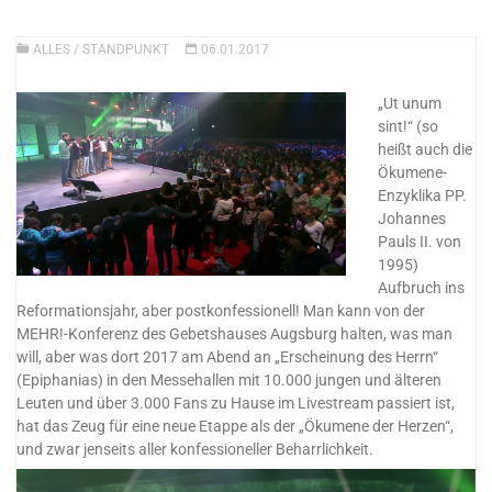
ALLES
/
STANDPUNKT
06.01.2017
„Ut unum
sint!“ (so
heißt auch die
Ökumene-
Enzyklika PP.
Johannes
Pauls II. von
1995)
Aufbruch ins
Reformationsjahr, aber postkonfessionell! Man kann von der
MEHR!-Konferenz des Gebetshauses Augsburg halten, was man
will, aber was dort 2017 am Abend an „Erscheinung des Herrn“
(Epiphanias) in den Messehallen mit 10.000 jungen und älteren
Leuten und über 3.000 Fans zu Hause im Livestream passiert ist,
hat das Zeug für eine neue Etappe als der „Ökumene der Herzen“,
und zwar jenseits aller konfessioneller Beharrlichkeit.