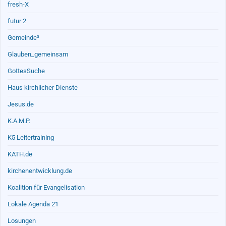
fresh-X
futur 2
Gemeinde³
Glauben_gemeinsam
GottesSuche
Haus kirchlicher Dienste
Jesus.de
K.A.M.P.
K5 Leitertraining
KATH.de
kirchenentwicklung.de
Koalition für Evangelisation
Lokale Agenda 21
Losungen