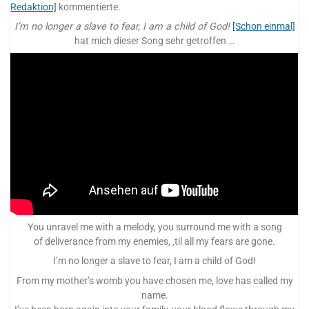
Redaktion]
kommentierte.
I’m no longer a slave to fear, I am a child of God!
[Schon einmal]
hat mich dieser Song sehr getroffen …
You unravel me with a melody, you surround me with a song
of deliverance from my enemies, ‚til all my fears are gone.
I’m no longer a slave to fear, I am a child of God!
From my mother’s womb you have chosen me, love has called my
name.