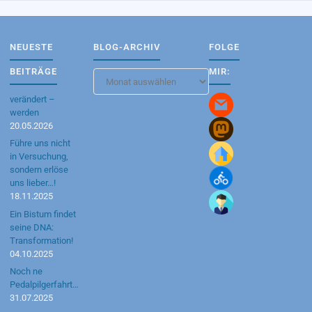
NEUESTE
BLOG-ARCHIV
FOLGE
BEITRÄGE
MIR:
Blog-
Archiv
verändert –
werden
20.05.2026
Führe uns nicht
in Versuchung,
sondern erlöse
uns lieber…!
18.11.2025
Ein Bistum findet
seine DNA:
Transformation!
04.10.2025
Noch ne
Pedalpilgerfahrt…
31.07.2025