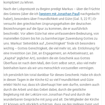
kompliziert zu lehren.
Nach der Lobpreiszeit zu Beginn predigt Markus – über die Früchte
des Geistes (über die ich
[gestern mit Jonathan Paul]
nachgedacht
habe!), besonders über Freundlichkeit und Güte (Gal. 5, 22 ff.) Er
versucht den griechischen Ursprungsgehalten der deutschen
Bezeichnungen auf die Spur zu kommen, die er ausführlich
beschreibt. Vor allem Güte hat eine umfassendere Bedeutung, von
materiellen Gütern bis hin zu barmherziger Zuwendung Gottes zu
uns. Markus‘ Seitenblick auf „Gerechtigkeit“ finde ich besonders
wichtig – Gottes Gerechtigkeit, die viel mehr ist, als Entlohnung für
eine Investition (an Zeit, an Engagement, an Arbeitseinsatz, an
„Kapital“ jeglicher Art), sondern die ein Geschenk aus Gottes
Überfluss ist nach dem Maß, den Gott selbst setzt, also viel mehr
beinhalten kann als wir uns menschlich vorzustellen vermögen.
Ich persönlich bin total dankbar für dieses Geschenk: Habe ich doch
in diesen Tagen in der Kirche 62 so viel Freundlichkeit und Güte
erlebt! Nicht nur, dass ich überhaupt hier sein durfte, sondern auch
durch die Arbeit und das Gebet dabei, durch die geistliche
Begleitung mit der Lektüre von Jonathan Paul und durch die
wunderbaren Gespräche mit jung und alt. Die Mitglieder der Kirche
62 können sich glücklich schätzen, dass sie den Heiligen Geist und