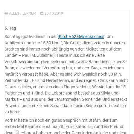
ALLES
/
LERNEN
20.10.2019
5. Tag
Sonntagsgottesdienst in der
[Kirche 62 Gelsenkirchen]
! Um
familienfreundliche 15:30 Uhr. („Die Gottesdienstzeiten in unseren
Städten sind immer noch abhängig von den Melkzeiten auf dem
Lande“ – Paul M. Zulehner). Heute muss ich eine vierte
Verkehrsverbindung kennenlernen mit zwei U-Bahn-Linien, einer S-
Bahn, die wieder mal Verspätung hat, und dem Bus, den ich dann
natürlich verpasst habe. Aber es sind wohlweislich noch 30 Min.
Zeitpuffer da… Es sind Herbstferien, und es regnet. Chris kann nicht
Gitarre spielen, er hat sich einen Finger verletzt. Wir sind um die 15
Personen und 1 Kind. Die Lobpreisband besteht aus Silvia und
Markus – und aus uns, der versammelten Gemeinde! Und es steckt
Power in unserer kleinen Schar, das ist beim Singen sofort deutlich
zu hören.
Vorher hatte ich noch ein gutes Gespräch mit Stefan, der zum
ersten Mal Beamerdienst macht. Er ist katholisch und ein Freund
Jesu. Überhaupt haben manche der Gemeindemitglieder und nicht