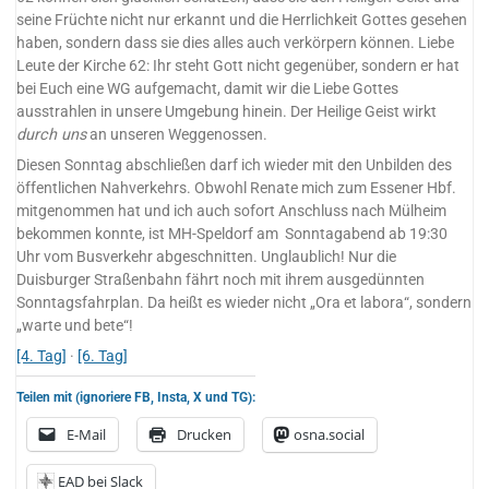
seine Früchte nicht nur erkannt und die Herrlichkeit Gottes gesehen
haben, sondern dass sie dies alles auch verkörpern können. Liebe
Leute der Kirche 62: Ihr steht Gott nicht gegenüber, sondern er hat
bei Euch eine WG aufgemacht, damit wir die Liebe Gottes
ausstrahlen in unsere Umgebung hinein. Der Heilige Geist wirkt
durch uns
an unseren Weggenossen.
Diesen Sonntag abschließen darf ich wieder mit den Unbilden des
öffentlichen Nahverkehrs. Obwohl Renate mich zum Essener Hbf.
mitgenommen hat und ich auch sofort Anschluss nach Mülheim
bekommen konnte, ist MH-Speldorf am Sonntagabend ab 19:30
Uhr vom Busverkehr abgeschnitten. Unglaublich! Nur die
Duisburger Straßenbahn fährt noch mit ihrem ausgedünnten
Sonntagsfahrplan. Da heißt es wieder nicht „Ora et labora“, sondern
„warte und bete“!
[4. Tag]
·
[6. Tag]
Teilen mit (ignoriere FB, Insta, X und TG):
E-Mail
Drucken
osna.social
EAD bei Slack