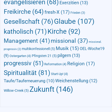
evangelisieren
(68)
Exerzitien
(13)
Freikirche
(64)
fresh-X
(17)
Frieden
(3)
Glaube
(107)
Gesellschaft
(76)
Kirche
(92)
katholisch
(71)
Management
(41)
missional
(37)
missional.
Musik
(15)
OEL-Woche19
multikonfessionell
(5)
progressiv
(2)
pilgern
(13)
(9)
Pfingsten 21
(5)
Ostergarten
(4)
progressiv
(51)
Religion
(17)
Reformation
(4)
Spiritualität
(81)
Start-Up!
(4)
Taufe/Tauferneuerung
(10)
Weichenstellung
(12)
Zukunft
(146)
Willow-Creek
(5)