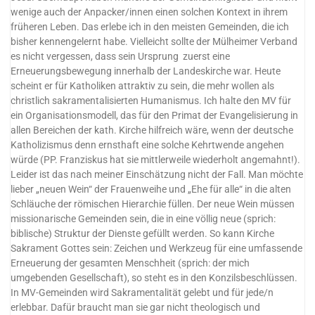
wenige auch der Anpacker/innen einen solchen Kontext in ihrem
früheren Leben. Das erlebe ich in den meisten Gemeinden, die ich
bisher kennengelernt habe. Vielleicht sollte der Mülheimer Verband
es nicht vergessen, dass sein Ursprung zuerst eine
Erneuerungsbewegung innerhalb der Landeskirche war. Heute
scheint er für Katholiken attraktiv zu sein, die mehr wollen als
christlich sakramentalisierten Humanismus. Ich halte den MV für
ein Organisationsmodell, das für den Primat der Evangelisierung in
allen Bereichen der kath. Kirche hilfreich wäre, wenn der deutsche
Katholizismus denn ernsthaft eine solche Kehrtwende angehen
würde (PP. Franziskus hat sie mittlerweile wiederholt angemahnt!).
Leider ist das nach meiner Einschätzung nicht der Fall. Man möchte
lieber „neuen Wein“ der Frauenweihe und „Ehe für alle“ in die alten
Schläuche der römischen Hierarchie füllen. Der neue Wein müssen
missionarische Gemeinden sein, die in eine völlig neue (sprich:
biblische) Struktur der Dienste gefüllt werden. So kann Kirche
Sakrament Gottes sein: Zeichen und Werkzeug für eine umfassende
Erneuerung der gesamten Menschheit (sprich: der mich
umgebenden Gesellschaft), so steht es in den Konzilsbeschlüssen.
In MV-Gemeinden wird Sakramentalität gelebt und für jede/n
erlebbar. Dafür braucht man sie gar nicht theologisch und