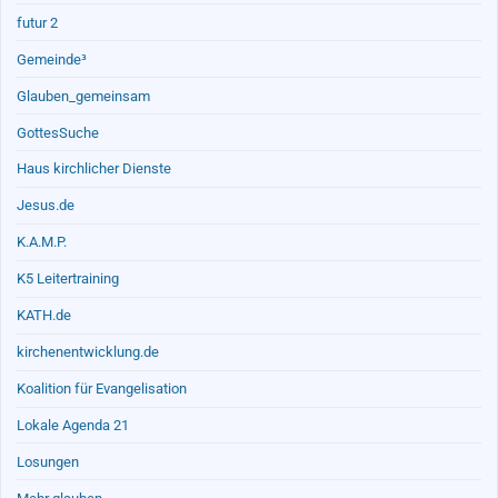
futur 2
Gemeinde³
Glauben_gemeinsam
GottesSuche
Haus kirchlicher Dienste
Jesus.de
K.A.M.P.
K5 Leitertraining
KATH.de
kirchenentwicklung.de
Koalition für Evangelisation
Lokale Agenda 21
Losungen