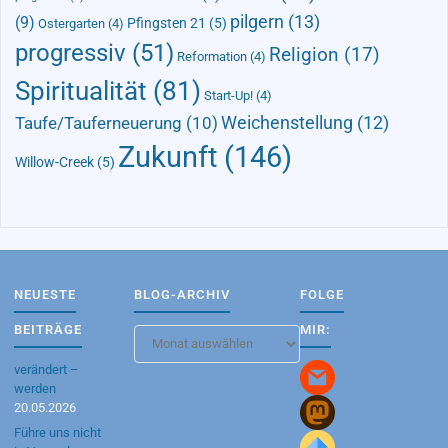
pilgern
(13)
(9)
Pfingsten 21
(5)
Ostergarten
(4)
progressiv
(51)
Religion
(17)
Reformation
(4)
Spiritualität
(81)
Start-Up!
(4)
Taufe/Tauferneuerung
(10)
Weichenstellung
(12)
Zukunft
(146)
Willow-Creek
(5)
NEUESTE
BLOG-ARCHIV
FOLGE
BEITRÄGE
MIR:
Blog-
Archiv
verändert –
werden
20.05.2026
Führe uns nicht