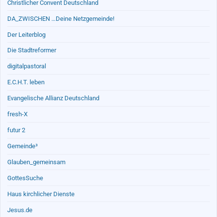
Christlicher Convent Deutschland
DA_ZWISCHEN …Deine Netzgemeinde!
Der Leiterblog
Die Stadtreformer
digitalpastoral
E.C.H.T. leben
Evangelische Allianz Deutschland
fresh-X
futur 2
Gemeinde³
Glauben_gemeinsam
GottesSuche
Haus kirchlicher Dienste
Jesus.de