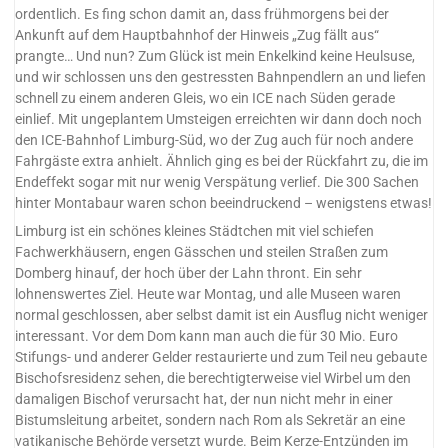
ordentlich. Es fing schon damit an, dass frühmorgens bei der
Ankunft auf dem Hauptbahnhof der Hinweis „Zug fällt aus“
prangte… Und nun? Zum Glück ist mein Enkelkind keine Heulsuse,
und wir schlossen uns den gestressten Bahnpendlern an und liefen
schnell zu einem anderen Gleis, wo ein ICE nach Süden gerade
einlief. Mit ungeplantem Umsteigen erreichten wir dann doch noch
den ICE-Bahnhof Limburg-Süd, wo der Zug auch für noch andere
Fahrgäste extra anhielt. Ähnlich ging es bei der Rückfahrt zu, die im
Endeffekt sogar mit nur wenig Verspätung verlief. Die 300 Sachen
hinter Montabaur waren schon beeindruckend – wenigstens etwas!
Limburg ist ein schönes kleines Städtchen mit viel schiefen
Fachwerkhäusern, engen Gässchen und steilen Straßen zum
Domberg hinauf, der hoch über der Lahn thront. Ein sehr
lohnenswertes Ziel. Heute war Montag, und alle Museen waren
normal geschlossen, aber selbst damit ist ein Ausflug nicht weniger
interessant. Vor dem Dom kann man auch die für 30 Mio. Euro
Stifungs- und anderer Gelder restaurierte und zum Teil neu gebaute
Bischofsresidenz sehen, die berechtigterweise viel Wirbel um den
damaligen Bischof verursacht hat, der nun nicht mehr in einer
Bistumsleitung arbeitet, sondern nach Rom als Sekretär an eine
vatikanische Behörde versetzt wurde. Beim Kerze-Entzünden im