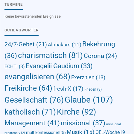
TERMINE
Keine bevorstehenden Ereignisse
SCHLAGWÖRTER
Bekehrung
24/7-Gebet
(21)
Alphakurs
(11)
charismatisch
(81)
(36)
Corona
(24)
Evangelii Gaudium
(33)
ECHT!
(8)
evangelisieren
(68)
Exerzitien
(13)
Freikirche
(64)
fresh-X
(17)
Frieden
(3)
Glaube
(107)
Gesellschaft
(76)
Kirche
(92)
katholisch
(71)
Management
(41)
missional
(37)
missional.
Musik
(15)
OEL-Woche19
multikonfessionell
(5)
progressiv
(2)