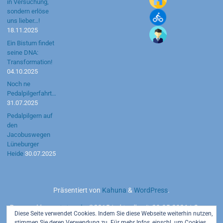
in Versuchung,
sondern erlöse
uns lieber…!
18.11.2025
Ein Bistum findet
seine DNA:
Transformation!
04.10.2025
Noch ne
Pedalpilgerfahrt…
31.07.2025
Pedalpilgern auf
den
Jacobuswegen
Lüneburger
Heide
30.07.2025
Präsentiert von
Kahuna
&
WordPress
.
Powered by
motetus.de
©2015 | aktuell seit 20.05.2026 | Server:
Diese Seite verwendet Cookies. Indem Sie diese Webseite weiterhin nutzen,
Strato AG
stimmen Sie deren Verwendung zu. Für mehr Infos, einschl. um Cookies