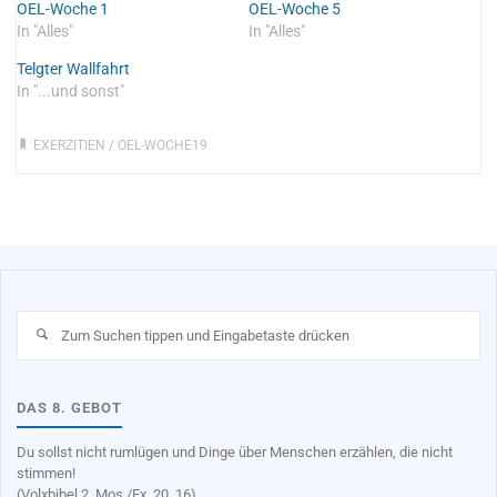
OEL-Woche 1
OEL-Woche 5
In "Alles"
In "Alles"
Telgter Wallfahrt
In "...und sonst"
EXERZITIEN
/
OEL-WOCHE19
Su
na
DAS 8. GEBOT
Du sollst nicht rumlügen und Dinge über Menschen erzählen, die nicht
stimmen!
(Volxbibel 2. Mos./Ex. 20, 16)