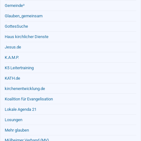
Gemeinde³
Glauben_gemeinsam
GottesSuche
Haus kirchlicher Dienste
Jesus.de
K.A.M.P.
K5 Leitertraining
KATH.de
kirchenentwicklung.de
Koalition für Evangelisation
Lokale Agenda 21
Losungen
Mehr glauben
Mülheimer Verband (MV)