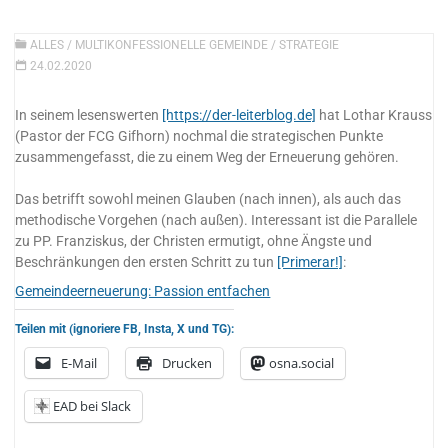
ALLES
/
MULTIKONFESSIONELLE GEMEINDE
/
STRATEGIE
24.02.2020
In seinem lesenswerten
[https://der-leiterblog.de]
hat Lothar Krauss
(Pastor der FCG Gifhorn) nochmal die strategischen Punkte
zusammengefasst, die zu einem Weg der Erneuerung gehören.
Das betrifft sowohl meinen Glauben (nach innen), als auch das
methodische Vorgehen (nach außen). Interessant ist die Parallele
zu PP. Franziskus, der Christen ermutigt, ohne Ängste und
Beschränkungen den ersten Schritt zu tun
[Primerar!]
:
Gemeindeerneuerung: Passion entfachen
Teilen mit (ignoriere FB, Insta, X und TG):
E-Mail
Drucken
osna.social
EAD bei Slack