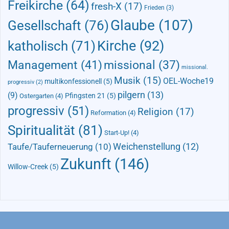
Freikirche
(64)
fresh-X
(17)
Frieden
(3)
Glaube
(107)
Gesellschaft
(76)
Kirche
(92)
katholisch
(71)
Management
(41)
missional
(37)
missional.
Musik
(15)
OEL-Woche19
multikonfessionell
(5)
progressiv
(2)
pilgern
(13)
(9)
Pfingsten 21
(5)
Ostergarten
(4)
progressiv
(51)
Religion
(17)
Reformation
(4)
Spiritualität
(81)
Start-Up!
(4)
Taufe/Tauferneuerung
(10)
Weichenstellung
(12)
Zukunft
(146)
Willow-Creek
(5)