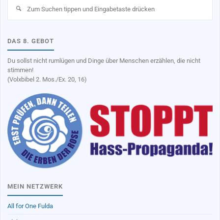
Su
na
DAS 8. GEBOT
Du sollst nicht rumlügen und Dinge über Menschen erzählen, die nicht
stimmen!
(Volxbibel 2. Mos./Ex. 20, 16)
MEIN NETZWERK
All for One Fulda