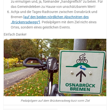
zu ermutigen und, ja, füeinander „handgreiflich“ zu beten. Für
das Gemeindeleben zu Hause von unschätzbarem Wert!
Achja und die Tages-Radtouren zwischen Osnabrück und
Bremen
[auf den beiden nördlichen Abschnitten des
„Brückenradwegs“]
. Pedalpilgern mit dem Ziel nicht eines
Ortes, sondern eines geistlichen Events.
Einfach Danke!
Pedalpilgern auf dem Brückenradweg kurz vorm Ziel