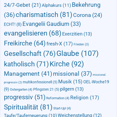
Bekehrung
24/7-Gebet
(21)
Alphakurs
(11)
charismatisch
(81)
(36)
Corona
(24)
Evangelii Gaudium
(33)
ECHT!
(8)
evangelisieren
(68)
Exerzitien
(13)
Freikirche
(64)
fresh-X
(17)
Frieden
(3)
Glaube
(107)
Gesellschaft
(76)
Kirche
(92)
katholisch
(71)
Management
(41)
missional
(37)
missional.
Musik
(15)
OEL-Woche19
multikonfessionell
(5)
progressiv
(2)
pilgern
(13)
(9)
Pfingsten 21
(5)
Ostergarten
(4)
progressiv
(51)
Religion
(17)
Reformation
(4)
Spiritualität
(81)
Start-Up!
(4)
Taufe/Tauferneuerung
(10)
Weichenstellung
(12)