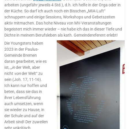
arbeiten (ungefähr jeweils 4 Std.), d.h. ich helfe in der Orga oder in
der Küche. So darf ich auch noch ein Bisschen „MIA-Luft“
schnuppern und einige Sessions, Workshops und Gebetszeiten
aktiv mitmachen. Das hohe Niveau von MV-Veranstaltungen
begeistert mich immer wieder – nie habe ich das in dieser Tiefe und
Dichte in meinem Berufsleben als kath. Gemeindereferent erlebt!
Die Youngsters haben
2023 in der Paulus-
Gemeinde Bremen
daran gearbeitet, wie es
ist, „
in
der Welt, aber
nicht
von
der Welt“ zu
sein (Joh. 17, 11-16).
Ich kann nur hoffen und
beten, dass sie das in
ihrer Lebensführung
auch umsetzen, wenn
sie wieder zu Hause, in
der Schule und auf der
Arbeit sind! Der zuweilen
sehr unkritisch