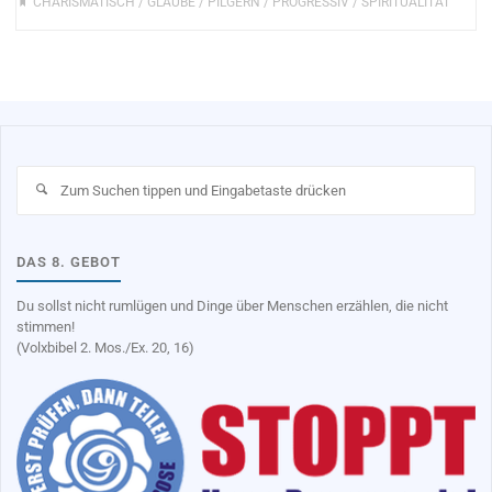
CHARISMATISCH
/
GLAUBE
/
PILGERN
/
PROGRESSIV
/
SPIRITUALITÄT
Su
na
DAS 8. GEBOT
Du sollst nicht rumlügen und Dinge über Menschen erzählen, die nicht
stimmen!
(Volxbibel 2. Mos./Ex. 20, 16)