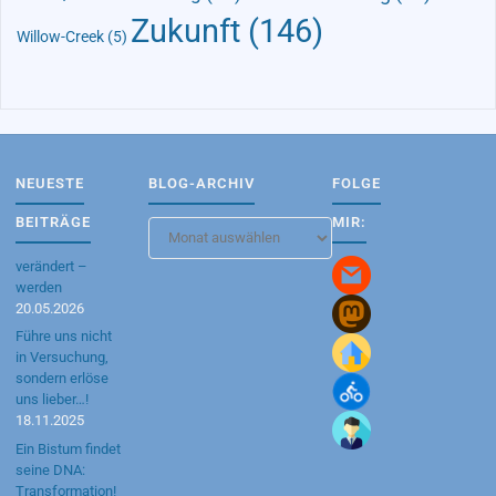
Zukunft
(146)
Willow-Creek
(5)
NEUESTE
BLOG-ARCHIV
FOLGE
BEITRÄGE
MIR:
Blog-
Archiv
verändert –
werden
20.05.2026
Führe uns nicht
in Versuchung,
sondern erlöse
uns lieber…!
18.11.2025
Ein Bistum findet
seine DNA:
Transformation!