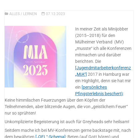
ALLES
/
LERNEN
07.12.2023
In meiner Zeit als Minijobber
(2015–2018) für den
Mülheimer Verband (MV)
„musste“ ich alle Konferenzen
mitmachen und darüber
berichten. Die
[Jugendmitarbeiterkonferenz
„MIA“]
2017 in Hamburg war
ein Highlight, denn sie hat mir
ein
[persönliches
Pfingsterlebnis beschert}
:
Keine himmlischen Feuerzungen über den Köpfen der
Teilnehmenden, aber blitzende Augen, die von „geistlichem Feuer“
nur so sprühten!
Unkomplizierte Begeisterung ist auch für Greyheads sehr heilsam!
Seitdem mache ich bei MV-Konferenzen gerne backstage mit, nach
dem bewährten
[„OEL“-Schema]
: Beten (auf Gott hören) und