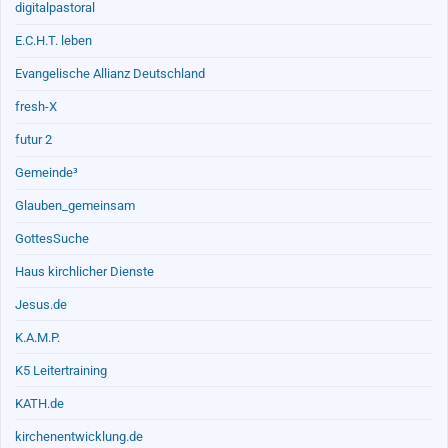
digitalpastoral
E.C.H.T. leben
Evangelische Allianz Deutschland
fresh-X
futur 2
Gemeinde³
Glauben_gemeinsam
GottesSuche
Haus kirchlicher Dienste
Jesus.de
K.A.M.P.
K5 Leitertraining
KATH.de
kirchenentwicklung.de