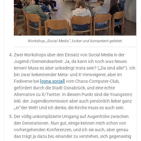
Workshop „Social Media“, locker und kompetent geleitet.
Zwei Workshops über den Einsatz von Social Media in der
Jugend-/Gemeindearbeit: Ja, da kann ich noch was Neues
lernen! Muss es aber unbedingt Insta sein? („Da sind alle!“). Ich
bin zwar bekennender Meta- und X-Verweigerer, aber im
Fediverse bei
[osna.social]
vom Chaos-Computer-Club,
gefördert durch die Stadt Osnabrück, und eine echte
Alternative zu X/Twitter. In diesem Punkt sind die Youngsterz
inkl. der Jugendkommission aber auch persönlich lieber ganz
„
in“
der Welt! Und ich denke, die Kirche muss es auch sein.
Der völlig unkomplizierte Umgang auf Augenhöhe zwischen
den Generationen. Nun gut, einige kennen mich schon von
vorhergehenden Konferenzen, und ich sie auch, aber genau
das trägt ja dazu bei, einander zu verstehen, sich gegenseitig