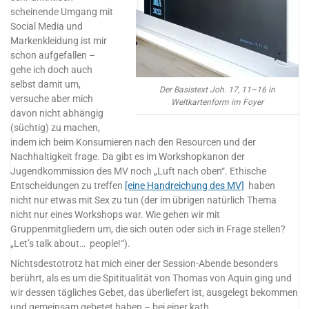
scheinende Umgang mit
Social Media und
Markenkleidung ist mir
schon aufgefallen –
gehe ich doch auch
selbst damit um,
Der Basistext Joh. 17, 11–16 in
versuche aber mich
Weltkartenform im Foyer
davon nicht abhängig
(süchtig) zu machen,
indem ich beim Konsumieren nach den Resourcen und der
Nachhaltigkeit frage. Da gibt es im Workshopkanon der
Jugendkommission des MV noch „Luft nach oben“. Ethische
Entscheidungen zu treffen
[eine Handreichung des MV]
haben
nicht nur etwas mit Sex zu tun (der im übrigen natürlich Thema
nicht nur eines Workshops war. Wie gehen wir mit
Gruppenmitgliedern um, die sich outen oder sich in Frage stellen?
„Let’s talk about… people!“).
Nichtsdestotrotz hat mich einer der Session-Abende besonders
berührt, als es um die Spititualität von Thomas von Aquin ging und
wir dessen tägliches Gebet, das überliefert ist, ausgelegt bekommen
und gemeinsam gebetet haben – bei einer kath.