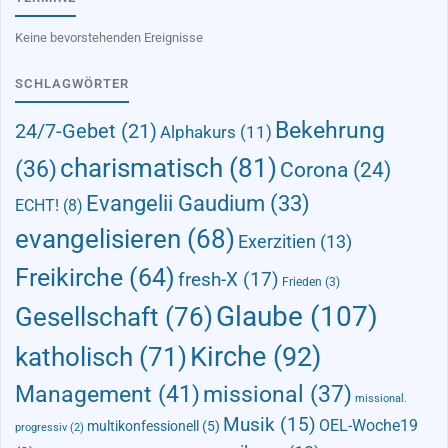
Keine bevorstehenden Ereignisse
SCHLAGWÖRTER
Bekehrung
24/7-Gebet
(21)
Alphakurs
(11)
charismatisch
(81)
(36)
Corona
(24)
Evangelii Gaudium
(33)
ECHT!
(8)
evangelisieren
(68)
Exerzitien
(13)
Freikirche
(64)
fresh-X
(17)
Frieden
(3)
Glaube
(107)
Gesellschaft
(76)
Kirche
(92)
katholisch
(71)
Management
(41)
missional
(37)
missional.
Musik
(15)
OEL-Woche19
multikonfessionell
(5)
progressiv
(2)