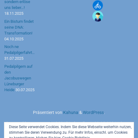
sondern erlöse
uns lieber…!
18.11.2025
Ein Bistum findet
seine DNA:
Transformation!
04.10.2025
Noch ne
Pedalpilgerfahrt…
31.07.2025
Pedalpilgern auf
den
Jacobuswegen
Lüneburger
Heide
30.07.2025
Präsentiert von
Kahuna
&
WordPress
.
Powered by
motetus.de
©2015 | aktuell seit 20.05.2026 | Server:
Diese Seite verwendet Cookies. Indem Sie diese Webseite weiterhin nutzen,
Strato AG
stimmen Sie deren Verwendung zu. Für mehr Infos, einschl. um Cookies