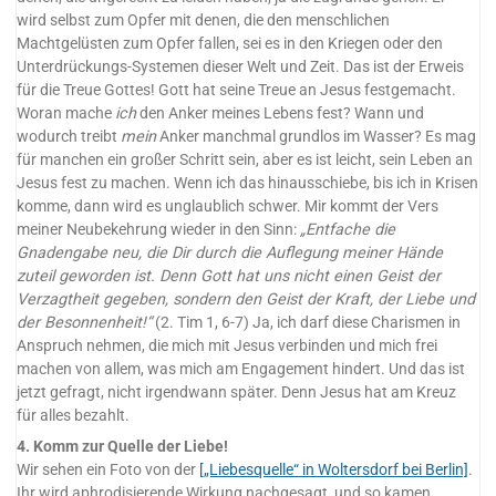
wird selbst zum Opfer mit denen, die den menschlichen
Machtgelüsten zum Opfer fallen, sei es in den Kriegen oder den
Unterdrückungs-Systemen dieser Welt und Zeit. Das ist der Erweis
für die Treue Gottes! Gott hat seine Treue an Jesus festgemacht.
Woran mache
ich
den Anker meines Lebens fest? Wann und
wodurch treibt
mein
Anker manchmal grundlos im Wasser? Es mag
für manchen ein großer Schritt sein, aber es ist leicht, sein Leben an
Jesus fest zu machen. Wenn ich das hinausschiebe, bis ich in Krisen
komme, dann wird es unglaublich schwer. Mir kommt der Vers
meiner Neubekehrung wieder in den Sinn:
„Entfache die
Gnadengabe neu, die Dir durch die Auflegung meiner Hände
zuteil geworden ist. Denn Gott hat uns nicht einen Geist der
Verzagtheit gegeben, sondern den Geist der Kraft, der Liebe und
der Besonnenheit!“
(2. Tim 1, 6-7) Ja, ich darf diese Charismen in
Anspruch nehmen, die mich mit Jesus verbinden und mich frei
machen von allem, was mich am Engagement hindert. Und das ist
jetzt gefragt, nicht irgendwann später. Denn Jesus hat am Kreuz
für alles bezahlt.
4. Komm zur Quelle der Liebe!
Wir sehen ein Foto von der
[„Liebesquelle“ in Woltersdorf bei Berlin]
.
Ihr wird aphrodisierende Wirkung nachgesagt, und so kamen