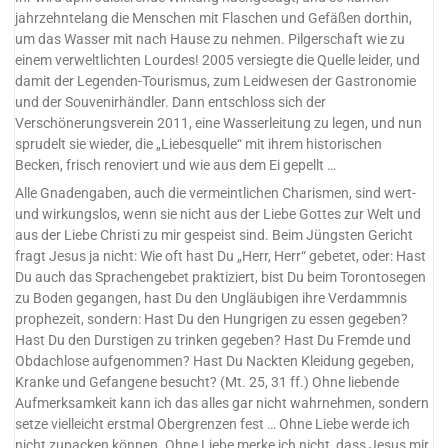
jahrzehntelang die Menschen mit Flaschen und Gefäßen dorthin,
um das Wasser mit nach Hause zu nehmen. Pilgerschaft wie zu
einem verweltlichten Lourdes! 2005 versiegte die Quelle leider, und
damit der Legenden-Tourismus, zum Leidwesen der Gastronomie
und der Souvenirhändler. Dann entschloss sich der
Verschönerungsverein 2011, eine Wasserleitung zu legen, und nun
sprudelt sie wieder, die „Liebesquelle“ mit ihrem historischen
Becken, frisch renoviert und wie aus dem Ei gepellt …
Alle Gnadengaben, auch die vermeintlichen Charismen, sind wert-
und wirkungslos, wenn sie nicht aus der Liebe Gottes zur Welt und
aus der Liebe Christi zu mir gespeist sind. Beim Jüngsten Gericht
fragt Jesus ja nicht: Wie oft hast Du „Herr, Herr“ gebetet, oder: Hast
Du auch das Sprachengebet praktiziert, bist Du beim Torontosegen
zu Boden gegangen, hast Du den Ungläubigen ihre Verdammnis
prophezeit, sondern: Hast Du den Hungrigen zu essen gegeben?
Hast Du den Durstigen zu trinken gegeben? Hast Du Fremde und
Obdachlose aufgenommen? Hast Du Nackten Kleidung gegeben,
Kranke und Gefangene besucht? (Mt. 25, 31 ff.) Ohne liebende
Aufmerksamkeit kann ich das alles gar nicht wahrnehmen, sondern
setze vielleicht erstmal Obergrenzen fest … Ohne Liebe werde ich
nicht zupacken können. Ohne Liebe merke ich nicht, dass Jesus mir