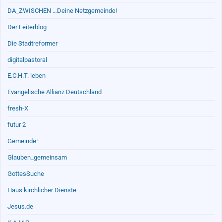
DA_ZWISCHEN …Deine Netzgemeinde!
Der Leiterblog
Die Stadtreformer
digitalpastoral
E.C.H.T. leben
Evangelische Allianz Deutschland
fresh-X
futur 2
Gemeinde³
Glauben_gemeinsam
GottesSuche
Haus kirchlicher Dienste
Jesus.de