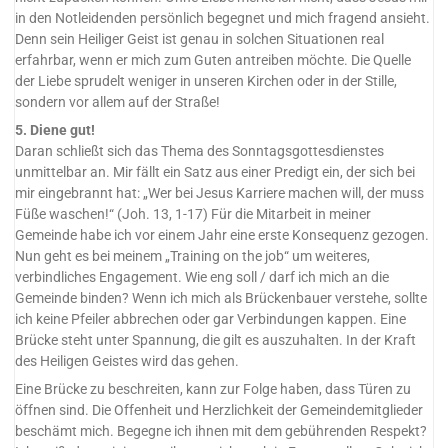
in den Notleidenden persönlich begegnet und mich fragend ansieht.
Denn sein Heiliger Geist ist genau in solchen Situationen real
erfahrbar, wenn er mich zum Guten antreiben möchte. Die Quelle
der Liebe sprudelt weniger in unseren Kirchen oder in der Stille,
sondern vor allem auf der Straße!
5. Diene gut!
Daran schließt sich das Thema des Sonntagsgottesdienstes
unmittelbar an. Mir fällt ein Satz aus einer Predigt ein, der sich bei
mir eingebrannt hat: „Wer bei Jesus Karriere machen will, der muss
Füße waschen!“ (Joh. 13, 1-17) Für die Mitarbeit in meiner
Gemeinde habe ich vor einem Jahr eine erste Konsequenz gezogen.
Nun geht es bei meinem „Training on the job“ um weiteres,
verbindliches Engagement. Wie eng soll / darf ich mich an die
Gemeinde binden? Wenn ich mich als Brückenbauer verstehe, sollte
ich keine Pfeiler abbrechen oder gar Verbindungen kappen. Eine
Brücke steht unter Spannung, die gilt es auszuhalten. In der Kraft
des Heiligen Geistes wird das gehen.
Eine Brücke zu beschreiten, kann zur Folge haben, dass Türen zu
öffnen sind. Die Offenheit und Herzlichkeit der Gemeindemitglieder
beschämt mich. Begegne ich ihnen mit dem gebührenden Respekt?