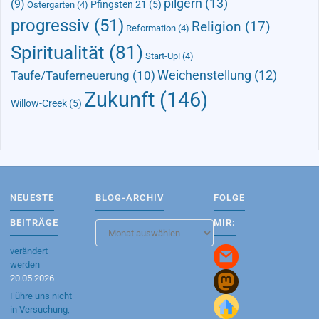
pilgern
(13)
(9)
Pfingsten 21
(5)
Ostergarten
(4)
progressiv
(51)
Religion
(17)
Reformation
(4)
Spiritualität
(81)
Start-Up!
(4)
Taufe/Tauferneuerung
(10)
Weichenstellung
(12)
Zukunft
(146)
Willow-Creek
(5)
NEUESTE
BLOG-ARCHIV
FOLGE
BEITRÄGE
MIR:
Blog-
Archiv
verändert –
werden
20.05.2026
Führe uns nicht
in Versuchung,