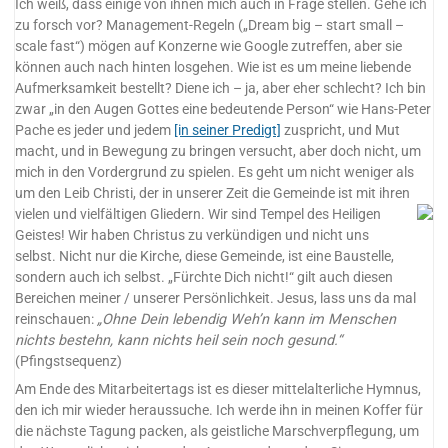
Ich weiß, dass einige von ihnen mich auch in Frage stellen. Gehe ich
zu forsch vor? Management-Regeln („Dream big – start small –
scale fast“) mögen auf Konzerne wie Google zutreffen, aber sie
können auch nach hinten losgehen. Wie ist es um meine liebende
Aufmerksamkeit bestellt? Diene ich – ja, aber eher schlecht? Ich bin
zwar „in den Augen Gottes eine bedeutende Person“ wie Hans-Peter
Pache es jeder und jedem
[in seiner Predigt]
zuspricht, und Mut
macht, und in Bewegung zu bringen versucht, aber doch nicht, um
mich in den Vordergrund zu spielen. Es geht um nicht weniger als
um den Leib Christi, der in unserer Zeit die Gemeinde ist mit ihren
vielen und vielfältigen Gliedern.
Wir sind Tempel des Heiligen
Geistes! Wir haben Christus zu verkündigen und nicht uns
selbst. Nicht nur die Kirche, diese Gemeinde, ist eine Baustelle,
sondern auch ich selbst. „Fürchte Dich nicht!“ gilt auch diesen
Bereichen meiner / unserer Persönlichkeit. Jesus, lass uns da mal
reinschauen:
„Ohne Dein lebendig Weh’n kann im Menschen
nichts bestehn, kann nichts heil sein noch gesund.“
(Pfingstsequenz)
Am Ende des Mitarbeitertags ist es dieser mittelalterliche Hymnus,
den ich mir wieder heraussuche. Ich werde ihn in meinen Koffer für
die nächste Tagung packen, als geistliche Marschverpflegung, um