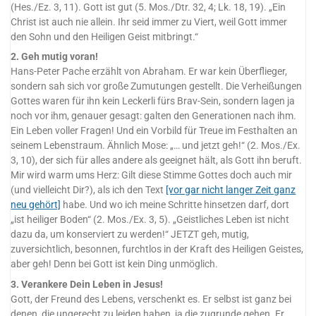
(Hes./Ez. 3, 11). Gott ist gut (5. Mos./Dtr. 32, 4; Lk. 18, 19). „Ein
Christ ist auch nie allein. Ihr seid immer zu Viert, weil Gott immer
den Sohn und den Heiligen Geist mitbringt.“
2. Geh mutig voran!
Hans-Peter Pache erzählt von Abraham. Er war kein Überflieger,
sondern sah sich vor große Zumutungen gestellt. Die Verheißungen
Gottes waren für ihn kein Leckerli fürs Brav-Sein, sondern lagen ja
noch vor ihm, genauer gesagt: galten den Generationen nach ihm.
Ein Leben voller Fragen! Und ein Vorbild für Treue im Festhalten an
seinem Lebenstraum. Ähnlich Mose: „… und jetzt geh!“ (2. Mos./Ex.
3, 10), der sich für alles andere als geeignet hält, als Gott ihn beruft.
Mir wird warm ums Herz: Gilt diese Stimme Gottes doch auch mir
(und vielleicht Dir?), als ich den Text
[vor gar nicht langer Zeit ganz
neu gehört]
habe. Und wo ich meine Schritte hinsetzen darf, dort
„ist heiliger Boden“ (2. Mos./Ex. 3, 5). „Geistliches Leben ist nicht
dazu da, um konserviert zu werden!“ JETZT geh, mutig,
zuversichtlich, besonnen, furchtlos in der Kraft des Heiligen Geistes,
aber geh! Denn bei Gott ist kein Ding unmöglich.
3. Verankere Dein Leben in Jesus!
Gott, der Freund des Lebens, verschenkt es. Er selbst ist ganz bei
denen, die ungerecht zu leiden haben, ja die zugrunde gehen. Er