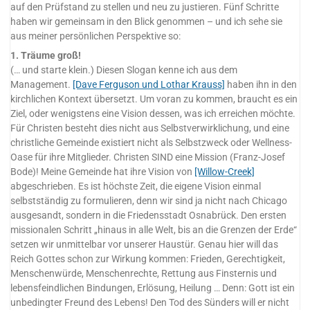
auf den Prüfstand zu stellen und neu zu justieren. Fünf Schritte
haben wir gemeinsam in den Blick genommen – und ich sehe sie
aus meiner persönlichen Perspektive so:
1. Träume groß!
(… und starte klein.) Diesen Slogan kenne ich aus dem
Management.
[Dave Ferguson und Lothar Krauss]
haben ihn in den
kirchlichen Kontext übersetzt. Um voran zu kommen, braucht es ein
Ziel, oder wenigstens eine Vision dessen, was ich erreichen möchte.
Für Christen besteht dies nicht aus Selbstverwirklichung, und eine
christliche Gemeinde existiert nicht als Selbstzweck oder Wellness-
Oase für ihre Mitglieder. Christen SIND eine Mission (Franz-Josef
Bode)! Meine Gemeinde hat ihre Vision von
[Willow-Creek]
abgeschrieben. Es ist höchste Zeit, die eigene Vision einmal
selbstständig zu formulieren, denn wir sind ja nicht nach Chicago
ausgesandt, sondern in die Friedensstadt Osnabrück. Den ersten
missionalen Schritt „hinaus in alle Welt, bis an die Grenzen der Erde“
setzen wir unmittelbar vor unserer Haustür. Genau hier will das
Reich Gottes schon zur Wirkung kommen: Frieden, Gerechtigkeit,
Menschenwürde, Menschenrechte, Rettung aus Finsternis und
lebensfeindlichen Bindungen, Erlösung, Heilung … Denn: Gott ist ein
unbedingter Freund des Lebens! Den Tod des Sünders will er nicht