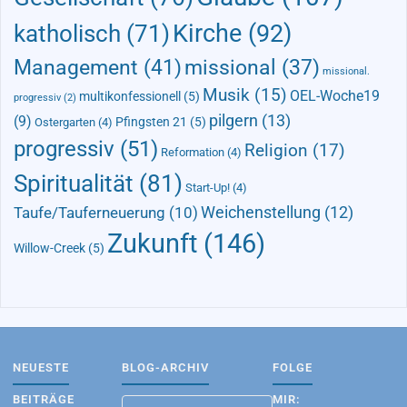
Kirche
(92)
katholisch
(71)
Management
(41)
missional
(37)
missional.
Musik
(15)
OEL-Woche19
multikonfessionell
(5)
progressiv
(2)
pilgern
(13)
(9)
Pfingsten 21
(5)
Ostergarten
(4)
progressiv
(51)
Religion
(17)
Reformation
(4)
Spiritualität
(81)
Start-Up!
(4)
Taufe/Tauferneuerung
(10)
Weichenstellung
(12)
Zukunft
(146)
Willow-Creek
(5)
NEUESTE
BLOG-ARCHIV
FOLGE
BEITRÄGE
MIR:
Blog-