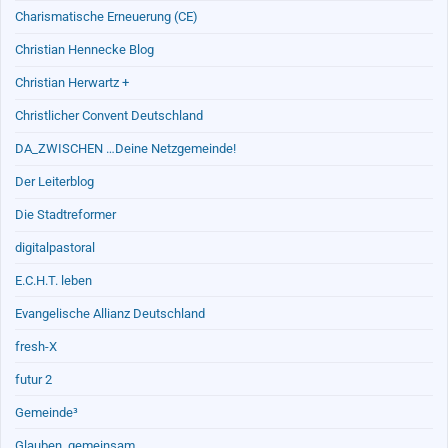
Charismatische Erneuerung (CE)
Christian Hennecke Blog
Christian Herwartz +
Christlicher Convent Deutschland
DA_ZWISCHEN …Deine Netzgemeinde!
Der Leiterblog
Die Stadtreformer
digitalpastoral
E.C.H.T. leben
Evangelische Allianz Deutschland
fresh-X
futur 2
Gemeinde³
Glauben_gemeinsam