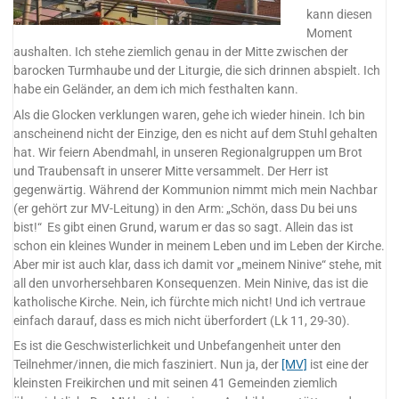
kann diesen
Moment
aushalten. Ich stehe ziemlich genau in der Mitte zwischen der
barocken Turmhaube und der Liturgie, die sich drinnen abspielt. Ich
habe ein Geländer, an dem ich mich festhalten kann.
Als die Glocken verklungen waren, gehe ich wieder hinein. Ich bin
anscheinend nicht der Einzige, den es nicht auf dem Stuhl gehalten
hat. Wir feiern Abendmahl, in unseren Regionalgruppen um Brot
und Traubensaft in unserer Mitte versammelt. Der Herr ist
gegenwärtig. Während der Kommunion nimmt mich mein Nachbar
(er gehört zur MV-Leitung) in den Arm: „Schön, dass Du bei uns
bist!“ Es gibt einen Grund, warum er das so sagt. Allein das ist
schon ein kleines Wunder in meinem Leben und im Leben der Kirche.
Aber mir ist auch klar, dass ich damit vor „meinem Ninive“ stehe, mit
all den unvorhersehbaren Konsequenzen. Mein Ninive, das ist die
katholische Kirche. Nein, ich fürchte mich nicht! Und ich vertraue
einfach darauf, dass es mich nicht überfordert (Lk 11, 29-30).
Es ist die Geschwisterlichkeit und Unbefangenheit unter den
Teilnehmer/innen, die mich fasziniert. Nun ja, der
[MV]
ist eine der
kleinsten Freikirchen und mit seinen 41 Gemeinden ziemlich