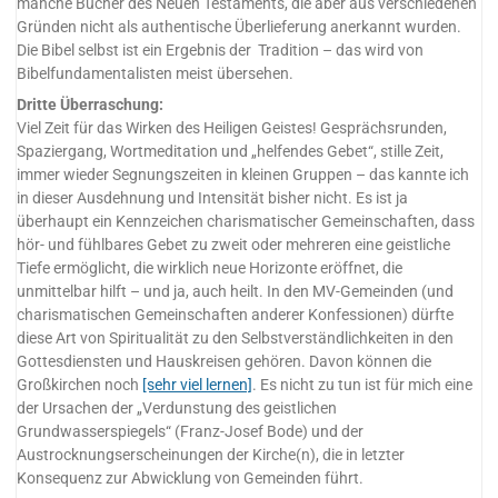
manche Bücher des Neuen Testaments, die aber aus verschiedenen
Gründen nicht als authentische Überlieferung anerkannt wurden.
Die Bibel selbst ist ein Ergebnis der Tradition – das wird von
Bibelfundamentalisten meist übersehen.
Dritte Überraschung:
Viel Zeit für das Wirken des Heiligen Geistes! Gesprächsrunden,
Spaziergang, Wortmeditation und „helfendes Gebet“, stille Zeit,
immer wieder Segnungszeiten in kleinen Gruppen – das kannte ich
in dieser Ausdehnung und Intensität bisher nicht. Es ist ja
überhaupt ein Kennzeichen charismatischer Gemeinschaften, dass
hör- und fühlbares Gebet zu zweit oder mehreren eine geistliche
Tiefe ermöglicht, die wirklich neue Horizonte eröffnet, die
unmittelbar hilft – und ja, auch heilt. In den MV-Gemeinden (und
charismatischen Gemeinschaften anderer Konfessionen) dürfte
diese Art von Spiritualität zu den Selbstverständlichkeiten in den
Gottesdiensten und Hauskreisen gehören. Davon können die
Großkirchen noch
[sehr viel lernen]
. Es nicht zu tun ist für mich eine
der Ursachen der „Verdunstung des geistlichen
Grundwasserspiegels“ (Franz-Josef Bode) und der
Austrocknungserscheinungen der Kirche(n), die in letzter
Konsequenz zur Abwicklung von Gemeinden führt.