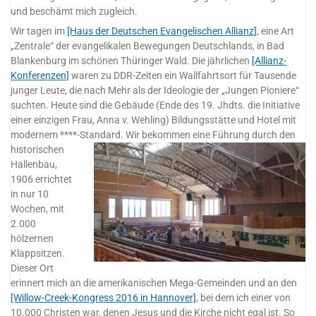
und beschämt mich zugleich.
Wir tagen im
[Haus der Deutschen Evangelischen Allianz]
, eine Art
„Zentrale“ der evangelikalen Bewegungen Deutschlands, in Bad
Blankenburg im schönen Thüringer Wald. Die jährlichen
[Allianz-
Konferenzen]
waren zu DDR-Zeiten ein Wallfahrtsort für Tausende
junger Leute, die nach Mehr als der Ideologie der „Jungen Pioniere“
suchten. Heute sind die Gebäude (Ende des 19. Jhdts. die Initiative
einer einzigen Frau, Anna v. Wehling) Bildungsstätte und Hotel mit
modernem ****-Standard.
Wir bekommen eine Führung durch den
historischen
Hallenbau,
1906 errichtet
in nur 10
Wochen, mit
2.000
hölzernen
Klappsitzen.
Dieser Ort
erinnert mich an die amerikanischen Mega-Gemeinden und an den
[Willow-Creek-Kongress 2016 in Hannover]
, bei dem ich einer von
10.000 Christen war, denen Jesus und die Kirche nicht egal ist. So