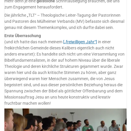
mehr denn je eine
geistliche
Schriftauslegung brauchen, die uns
zum Engagement herausfordert.
Die jährliche „TLT“ – Theologische Leiter-Tagung der Pastorinnen
und Pastoren des Mülheimer Verbands (MV) befasste sich diesmal
genau mit diesem Themenkomplex, und ich durfte dabei sein.
Erste Überraschung
(und ich hatte das nach meinem
[„freiwilligen Jahr“]
in einer
freikirchlichen Gemeinde dieses Kalibers eigentlich auch nicht
anders erwartet): Es handelte sich nicht um eine Versammlung von
Bibelfundamentalisten, in der auf hohem Niveau über die liberale
Theologie und deren kirchliche Strukturen gejammert wurde. Zwar
waren hier und da auch kritische Stimmen zu hören, aber ganz
überwiegend waren hier Menschen zusammen, die von Jesus
begeistert sind, und aus dieser persönlichen Beziehung heraus die
Spannung zwischen der Bibel als göttlicher Offenbarung und dem
Missionsauftrag Jesu an uns heute konstruktiv und kreativ
fruchtbar machen wollen!