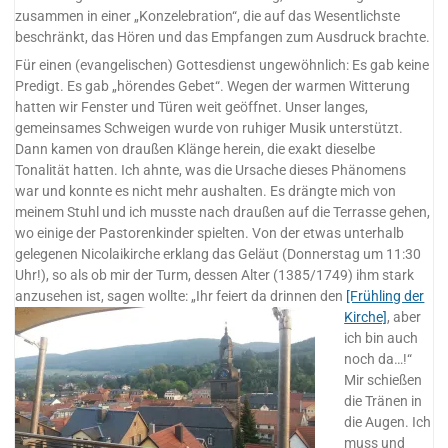
zusammen in einer „Konzelebration“, die auf das Wesentlichste
beschränkt, das Hören und das Empfangen zum Ausdruck brachte.
Für einen (evangelischen) Gottesdienst ungewöhnlich: Es gab keine
Predigt. Es gab „hörendes Gebet“. Wegen der warmen Witterung
hatten wir Fenster und Türen weit geöffnet. Unser langes,
gemeinsames Schweigen wurde von ruhiger Musik unterstützt.
Dann kamen von draußen Klänge herein, die exakt dieselbe
Tonalität hatten. Ich ahnte, was die Ursache dieses Phänomens
war und konnte es nicht mehr aushalten. Es drängte mich von
meinem Stuhl und ich musste nach draußen auf die Terrasse gehen,
wo einige der Pastorenkinder spielten. Von der etwas unterhalb
gelegenen Nicolaikirche erklang das Geläut (Donnerstag um 11:30
Uhr!), so als ob mir der Turm, dessen Alter (1385/1749) ihm stark
anzusehen ist, sagen wollte:
„Ihr feiert da drinnen den
[Frühling der
Kirche]
, aber
ich bin auch
noch da…!“
Mir schießen
die Tränen in
die Augen. Ich
muss und