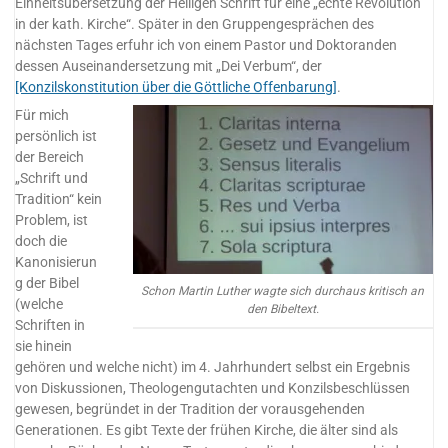
Einheitsübersetzung der Heiligen Schrift für eine „echte Revolution
in der kath. Kirche“. Später in den Gruppengesprächen des
nächsten Tages erfuhr ich von einem Pastor und Doktoranden
dessen Auseinandersetzung mit „Dei Verbum“, der
[Konzilskonstitution über die Göttliche Offenbarung]
.
Für mich
persönlich ist
der Bereich
„Schrift und
Tradition“ kein
Problem, ist
doch die
Kanonisierun
g der Bibel
Schon Martin Luther wagte sich durchaus kritisch an
(welche
den Bibeltext.
Schriften in
sie hinein
gehören und welche nicht) im 4. Jahrhundert selbst ein Ergebnis
von Diskussionen, Theologengutachten und Konzilsbeschlüssen
gewesen, begründet in der Tradition der vorausgehenden
Generationen. Es gibt Texte der frühen Kirche, die älter sind als