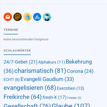
TERMINE
Keine bevorstehenden Ereignisse
SCHLAGWÖRTER
Bekehrung
24/7-Gebet
(21)
Alphakurs
(11)
charismatisch
(81)
(36)
Corona
(24)
Evangelii Gaudium
(33)
ECHT!
(8)
evangelisieren
(68)
Exerzitien
(13)
Freikirche
(64)
fresh-X
(17)
Frieden
(3)
Glaube
(107)
Gesellschaft
(76)