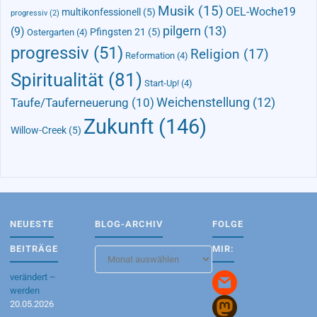
Musik
(15)
OEL-Woche19
multikonfessionell
(5)
progressiv
(2)
pilgern
(13)
(9)
Pfingsten 21
(5)
Ostergarten
(4)
progressiv
(51)
Religion
(17)
Reformation
(4)
Spiritualität
(81)
Start-Up!
(4)
Taufe/Tauferneuerung
(10)
Weichenstellung
(12)
Zukunft
(146)
Willow-Creek
(5)
NEUESTE
BLOG-ARCHIV
FOLGE
BEITRÄGE
MIR:
Blog-
Archiv
verändert –
werden
20.05.2026