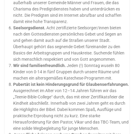
außerhalb unserer Gemeinde Männer und Frauen, die das
Charisma des Predigtdienstes haben und unterdrücken es
nicht. Die Predigten sind im Internet abrufbar und schaffen
damit eine hohe Transparenz.
Seelsorgsdienst.
Acht zertifizierte Seelsorger/innen bieten
nach den Gottesdiensten persönliches Gebet und Segen an
und gehen damit auch auf die Straßen unserer Stadt.
Überhaupt gehört das segnende Gebet füreinander zu den
Basics der Arbeitsgruppen und Hauskreise. Suchende fühlen
sich menschlich respektiert und von Gott angenommen.
Wir sind familienfreundlich.
Jeden (!) Sonntag wuseln 80
Kinder von 0-14 in fünf Gruppen durch unsere Räume und
machen ein altersgemäßes Katechese-Programm mit.
Pubertät ist kein Hinderungsgrund für Glaubenserfahrungen.
Ausgerechnet im Alter von 12–14 Jahren führen wir das
„Teenie-Bible-College“ durch, das mit einer Zertifikatsfeier die
Kindheit abschließt. Innerhalb von zwei Jahren geht es durch
die Highlights der Bibel. Dabei kommen Spaß, Ausflüge und
praktische Erprobung nicht zu kurz. Eine starke
Herausforderung für den Pastor, Vikar und das TBC-Team, und
eine solide Wegbegleitung für junge Menschen.