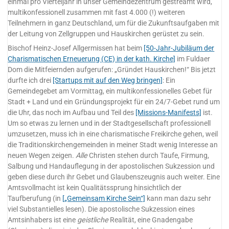
einmal pro Vierteljahr in unser Gemeindezentrum gestreamt wird,
multikonfessionell zusammen mit fast 4.000 (!) weiteren
Teilnehmern in ganz Deutschland, um für die Zukunftsaufgaben mit
der Leitung von Zellgruppen und Hauskirchen gerüstet zu sein.
Bischof Heinz-Josef Allgermissen hat beim
[50-Jahr-Jubiläum der
Charismatischen Erneuerung (CE) in der kath. Kirche]
im Fuldaer
Dom die Mitfeiernden aufgerufen: „Gründet Hauskirchen!“ Bis jetzt
durfte ich drei
[Startups mit auf den Weg bringen]
: Ein
Gemeindegebet am Vormittag, ein multikonfessionelles Gebet für
Stadt + Land und ein Gründungsprojekt für ein 24/7-Gebet rund um
die Uhr, das noch im Aufbau und Teil des
[Missions-Manifests]
ist.
Um so etwas zu lernen und in der Stadtgesellschaft professionell
umzusetzen, muss ich in eine charismatische Freikirche gehen, weil
die Traditionskirchengemeinden in meiner Stadt wenig Interesse an
neuen Wegen zeigen.
Alle
Christen stehen durch Taufe, Firmung,
Salbung und Handauflegung in der apostolischen Sukzession und
geben diese durch ihr Gebet und Glaubenszeugnis auch weiter. Eine
Amtsvollmacht ist kein Qualitätssprung hinsichtlich der
Taufberufung (in
[„Gemeinsam Kirche Sein“]
kann man dazu sehr
viel Substantielles lesen). Die apostolische Sukzession eines
Amtsinhabers ist eine
geistliche
Realität, eine Gnadengabe