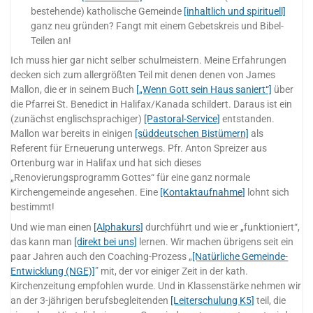
bestehende) katholische Gemeinde
[inhaltlich und spirituell]
ganz neu gründen? Fangt mit einem Gebetskreis und Bibel-
Teilen an!
Ich muss hier gar nicht selber schulmeistern. Meine Erfahrungen
decken sich zum allergrößten Teil mit denen denen von James
Mallon, die er in seinem Buch
[„Wenn Gott sein Haus saniert“]
über
die Pfarrei St. Benedict in Halifax/Kanada schildert. Daraus ist ein
(zunächst englischsprachiger)
[Pastoral-Service]
entstanden.
Mallon war bereits in einigen
[süddeutschen Bistümern]
als
Referent für Erneuerung unterwegs. Pfr. Anton Spreizer aus
Ortenburg war in Halifax und hat sich dieses
„Renovierungsprogramm Gottes“ für eine ganz normale
Kirchengemeinde angesehen. Eine
[Kontaktaufnahme]
lohnt sich
bestimmt!
Und wie man einen
[Alphakurs]
durchführt und wie er „funktioniert“,
das kann man
[direkt bei uns]
lernen. Wir machen übrigens seit ein
paar Jahren auch den Coaching-Prozess „
[Natürliche Gemeinde-
Entwicklung (NGE)]
” mit, der vor einiger Zeit in der kath.
Kirchenzeitung empfohlen wurde. Und in Klassenstärke nehmen wir
an der 3-jährigen berufsbegleitenden
[Leiterschulung K5]
teil, die