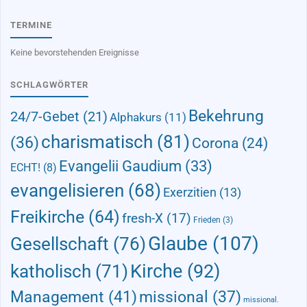
TERMINE
Keine bevorstehenden Ereignisse
SCHLAGWÖRTER
Bekehrung
24/7-Gebet
(21)
Alphakurs
(11)
charismatisch
(81)
(36)
Corona
(24)
Evangelii Gaudium
(33)
ECHT!
(8)
evangelisieren
(68)
Exerzitien
(13)
Freikirche
(64)
fresh-X
(17)
Frieden
(3)
Glaube
(107)
Gesellschaft
(76)
Kirche
(92)
katholisch
(71)
Management
(41)
missional
(37)
missional.