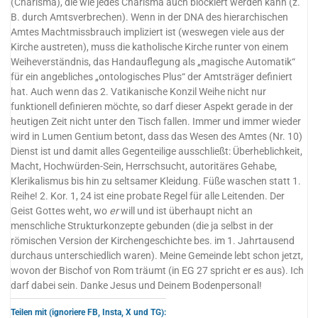
(Charisma), die wie jedes Charisma auch blockiert werden kann (z.
B. durch Amtsverbrechen). Wenn in der DNA des hierarchischen
Amtes Machtmissbrauch impliziert ist (weswegen viele aus der
Kirche austreten), muss die katholische Kirche runter von einem
Weiheverständnis, das Handauflegung als „magische Automatik“
für ein angebliches „ontologisches Plus“ der Amtsträger definiert
hat. Auch wenn das 2. Vatikanische Konzil Weihe nicht nur
funktionell definieren möchte, so darf dieser Aspekt gerade in der
heutigen Zeit nicht unter den Tisch fallen. Immer und immer wieder
wird in Lumen Gentium betont, dass das Wesen des Amtes (Nr. 10)
Dienst ist und damit alles Gegenteilige ausschließt: Überheblichkeit,
Macht, Hochwürden-Sein, Herrschsucht, autoritäres Gehabe,
Klerikalismus bis hin zu seltsamer Kleidung. Füße waschen statt 1.
Reihe! 2. Kor. 1, 24 ist eine probate Regel für alle Leitenden. Der
Geist Gottes weht, wo
er
will und ist überhaupt nicht an
menschliche Strukturkonzepte gebunden (die ja selbst in der
römischen Version der Kirchengeschichte bes. im 1. Jahrtausend
durchaus unterschiedlich waren). Meine Gemeinde lebt schon jetzt,
wovon der Bischof von Rom träumt (in EG 27 spricht er es aus). Ich
darf dabei sein. Danke Jesus und Deinem Bodenpersonal!
Teilen mit (ignoriere FB, Insta, X und TG):