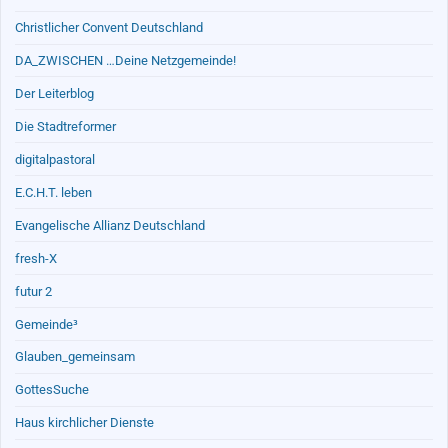
Christlicher Convent Deutschland
DA_ZWISCHEN …Deine Netzgemeinde!
Der Leiterblog
Die Stadtreformer
digitalpastoral
E.C.H.T. leben
Evangelische Allianz Deutschland
fresh-X
futur 2
Gemeinde³
Glauben_gemeinsam
GottesSuche
Haus kirchlicher Dienste