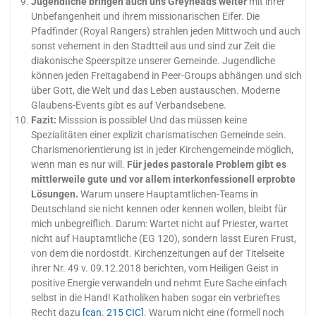
Jugendliche bringen auch uns Greyheads weiter
mit ihrer
Unbefangenheit und ihrem missionarischen Eifer. Die
Pfadfinder (Royal Rangers) strahlen jeden Mittwoch und auch
sonst vehement in den Stadtteil aus und sind zur Zeit die
diakonische Speerspitze unserer Gemeinde. Jugendliche
können jeden Freitagabend in Peer-Groups abhängen und sich
über Gott, die Welt und das Leben austauschen. Moderne
Glaubens-Events gibt es auf Verbandsebene.
Fazit:
Misssion is possible! Und das müssen keine
Spezialitäten einer explizit charismatischen Gemeinde sein.
Charismenorientierung ist in jeder Kirchengemeinde möglich,
wenn man es nur will.
Für jedes pastorale Problem gibt es
mittlerweile gute und vor allem interkonfessionell erprobte
Lösungen.
Warum unsere Hauptamtlichen-Teams in
Deutschland sie nicht kennen oder kennen wollen, bleibt für
mich unbegreiflich. Darum: Wartet nicht auf Priester, wartet
nicht auf Hauptamtliche (EG 120), sondern lasst Euren Frust,
von dem die nordostdt. Kirchenzeitungen auf der Titelseite
ihrer Nr. 49 v. 09.12.2018 berichten, vom Heiligen Geist in
positive Energie verwandeln und nehmt Eure Sache einfach
selbst in die Hand! Katholiken haben sogar ein verbrieftes
Recht dazu
[can. 215 CIC]
. Warum nicht eine (formell noch