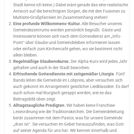
Stadt kenne ich keine.) Dabei wäre gerade das eine realistische
Antwort auf die berechtigten Sorgen, die mit den Fusionen zu
Multisite-Großpfarreien im Zusammenhang stehen!
Eine profunde Willkommens-Kultur.
Alle Besucher unseres
Gemeindezentrums werden persönlich begrüßt. Gäste und
Interessierte können sich nach dem Gottesdienst am „Info-
Point“ über Glaube und Gemeindeleben informieren lassen
oder einfach zum Kirchencafé gehen, wo sie bestimmt nicht
allein bleiben.
Regelmäßige Glaubenskurse.
Der Alpha-Kurs wird jedes Jahr
gehalten und auch in der Stadt beworben.
Erfrischende Gottesdienste mit zeitgemäßer Liturgie
. Fünf
Bands leiten die Gemeinde im Lobpreis, aber versuchen sich
auch gekonnt im Arrangement geistlicher Liedklassiker. Es darf
auch schon mal liturgisch gerappt werden, wie es das
Beitragsbild oben zeigt.
Alltagstaugliche Predigten.
Wir haben keine Franchise-
Leseordnung wie die Traditionskirchen. Die Gemeindeleitung
berät zusammen mit dem Pastor, was für unsere Gemeinde
„dran ist“. Sie versuchen im Gebet herauszufinden, was Gott
auf seiner Agenda für uns hat. Wir kennen innerhalb und