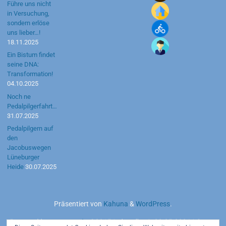
Führe uns nicht
in Versuchung,
sondern erlöse
uns lieber…!
18.11.2025
Ein Bistum findet
seine DNA:
Transformation!
04.10.2025
Noch ne
Pedalpilgerfahrt…
31.07.2025
Pedalpilgern auf
den
Jacobuswegen
Lüneburger
Heide
30.07.2025
Präsentiert von
Kahuna
&
WordPress
.
Powered by
motetus.de
©2015 | aktuell seit 20.05.2026 | Server: