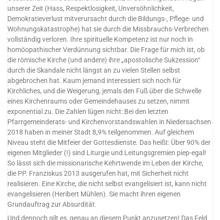
unserer Zeit (Hass, Respektlosigkeit, Unversöhnlichkeit,
Demokratieverlust mitverursacht durch die Bildungs-, Pflege- und
Wohnungskatastrophe) hat sie durch die Missbrauchs-Verbrechen
vollständig verloren. Ihre spirituelle Kompetenz ist nur noch in
homöopathischer Verdünnung sichtbar. Die Frage für mich ist, ob
die römische Kirche (und andere) ihre „apostolische Sukzession“
durch die Skandale nicht längst an zu vielen Stellen selbst
abgebrochen hat. Kaum jemand interessiert sich noch für
Kirchliches, und die Weigerung, jemals den Fuß über die Schwelle
eines Kirchenraums oder Gemeindehauses zu setzen, nimmt
exponential zu. Die Zahlen lügen nicht: Bei den letzten
Pfarrgemeinderats- und Kirchenvorstandswahlen in Niedersachsen
2018 haben in meiner Stadt 8,9% teilgenommen. Auf gleichem
Niveau steht die Mitfeier der Gottesdienste. Das heißt: Über 90% der
eigenen Mitglieder (!) sind Liturgie und Leitungsgremien piep-egal!
So lässt sich die missionarische Kehrtwende im Leben der Kirche,
die PP. Franziskus 2013 ausgerufen hat, mit Sicherheit nicht
realisieren. Eine Kirche, die nicht selbst evangelisiert ist, kann nicht
evangelisieren (Heribert Mühlen). Sie macht ihren eigenen
Grundauftrag zur Absurdität.
Und dennoch gilt es, genau an diesem Punkt anzusetzen! Das Feld