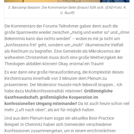
3. Barcamp-Session: Die Kommentar-Seite (braun) füllt sich. (EAD-Foto: K.
U. Ruoff)
Die Kommentare der Forums-Teilnehmer gaben denn auch die
große Spannweite wieder zwischen „mutig und weiter so“ und „ohne
Bekenntnis kann das nichts werden” – wobei es mir ja nicht um
„konfessions-frei“ geht, sondern um „multi“: ökumenische Vielfalt
als Reichtum zu begreifen. Eine Gemeinde als Mikrokosmos der
weltweiten Christenheit muss doch eine große Weitherzigkeit der
Theologien abbilden können! Okay, erstmal ein Traum!
Es war dann eine große Herausforderung, die Komplexität dieses
Kirchentraums innerhalb von 3 Minuten dem Plenum zu
präsentieren. Der Moderator musste mich liebevoll stoppen… Ich
habe dazu Multikonfessionalität relativiert:
Größtmögliche
Gastfreundschaft, größtmögliche Kooperation im
konfessionellen Umgang miteinander!
Da ist auch heute schon viel
mehr „Luft nach oben“, als wir für möglich halten.
Und aus dem Plenum kam sogar ein aktuelles Best-Practice-
Beispiel: In Chemnitz haben sich Gemeinden verschiedener
Konfessionen zusammengetan, um in einem entchristlichten