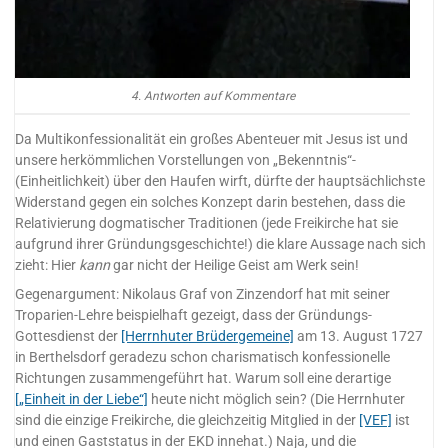
4. Antworten auf Kommentare
Da Multikonfessionalität ein großes Abenteuer mit Jesus ist und
unsere herkömmlichen Vorstellungen von „Bekenntnis“-
(Einheitlichkeit) über den Haufen wirft, dürfte der hauptsächlichste
Widerstand gegen ein solches Konzept darin bestehen, dass die
Relativierung dogmatischer Traditionen (jede Freikirche hat sie
aufgrund ihrer Gründungsgeschichte!) die klare Aussage nach sich
zieht: Hier
kann
gar nicht der Heilige Geist am Werk sein!
Gegenargument: Nikolaus Graf von Zinzendorf hat mit seiner
Troparien-Lehre beispielhaft gezeigt, dass der Gründungs-
Gottesdienst der
[Herrnhuter Brüdergemeine]
am 13. August 1727
in Berthelsdorf geradezu schon charismatisch konfessionelle
Richtungen zusammengeführt hat. Warum soll eine derartige
[„Einheit in der Liebe“]
heute nicht möglich sein? (Die Herrnhuter
sind die einzige Freikirche, die gleichzeitig Mitglied in der
[VEF]
ist
und einen Gaststatus in der EKD innehat.) Naja, und die