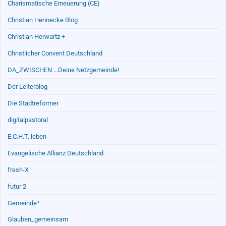
Charismatische Erneuerung (CE)
Christian Hennecke Blog
Christian Herwartz +
Christlicher Convent Deutschland
DA_ZWISCHEN …Deine Netzgemeinde!
Der Leiterblog
Die Stadtreformer
digitalpastoral
E.C.H.T. leben
Evangelische Allianz Deutschland
fresh-X
futur 2
Gemeinde³
Glauben_gemeinsam