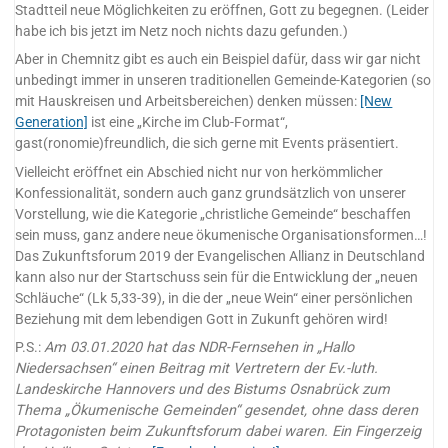
Stadtteil neue Möglichkeiten zu eröffnen, Gott zu begegnen. (Leider
habe ich bis jetzt im Netz noch nichts dazu gefunden.)
Aber in Chemnitz gibt es auch ein Beispiel dafür, dass wir gar nicht
unbedingt immer in unseren traditionellen Gemeinde-Kategorien (so
mit Hauskreisen und Arbeitsbereichen) denken müssen:
[New
Generation]
ist eine „Kirche im Club-Format“,
gast(ronomie)freundlich, die sich gerne mit Events präsentiert.
Vielleicht eröffnet ein Abschied nicht nur von herkömmlicher
Konfessionalität, sondern auch ganz grundsätzlich von unserer
Vorstellung, wie die Kategorie „christliche Gemeinde“ beschaffen
sein muss, ganz andere neue ökumenische Organisationsformen…!
Das Zukunftsforum 2019 der Evangelischen Allianz in Deutschland
kann also nur der Startschuss sein für die Entwicklung der „neuen
Schläuche“ (Lk 5,33-39), in die der „neue Wein“ einer persönlichen
Beziehung mit dem lebendigen Gott in Zukunft gehören wird!
P.S.:
Am 03.01.2020 hat das NDR-Fernsehen in „Hallo
Niedersachsen“ einen Beitrag mit Vertretern der Ev.-luth.
Landeskirche Hannovers und des Bistums Osnabrück zum
Thema „Ökumenische Gemeinden“ gesendet, ohne dass deren
Protagonisten beim Zukunftsforum dabei waren. Ein Fingerzeig