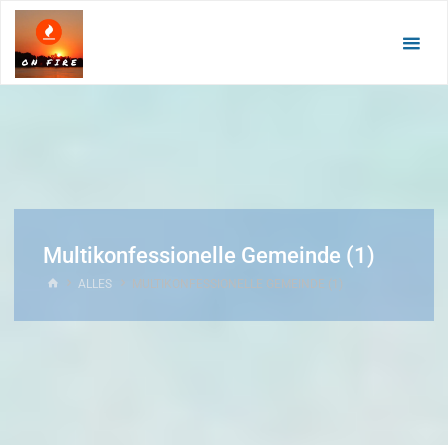
Zum
Inhalt
springen
Multikonfessionelle Gemeinde (1)
START
ALLES
MULTIKONFESSIONELLE GEMEINDE (1)