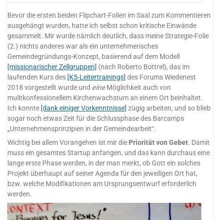
Bevor die ersten beiden Flipchart-Folien im Saal zum Kommentieren
ausgehängt wurden, hatte ich selbst schon kritische Einwände
gesammelt. Mir wurde nämlich deutlich, dass meine Strategie-Folie
(2.) nichts anderes war als ein unternehmerisches
Gemeindegründungs-Konzept, basierend auf dem Modell
[missionarischer Zellgruppen]
(nach Roberto Bottrel), das im
laufenden Kurs des
[K5-Leitertrainings]
des Forums Wiedenest
2018 vorgestellt wurde und
eine
Möglichkeit auch von
mulitkonfessionellem Kirchenwachstum an einem Ort beinhaltet.
Ich konnte
[dank einiger Vorkenntnisse]
zügig arbeiten, und so blieb
sogar noch etwas Zeit für die Schlussphase des Barcamps
„Unternehmensprinzipien in der Gemeindearbeit“.
Wichtig bei allem Vorangehen ist mir die
Priorität von Gebet
. Damit
muss ein gesamtes Startup anfangen, und das kann durchaus eine
lange erste Phase werden, in der man merkt, ob Gott ein solches
Projekt überhaupt auf seiner Agenda für den jeweiligen Ort hat,
bzw. welche Modifikationen am Ursprungsentwurf erforderlich
werden.