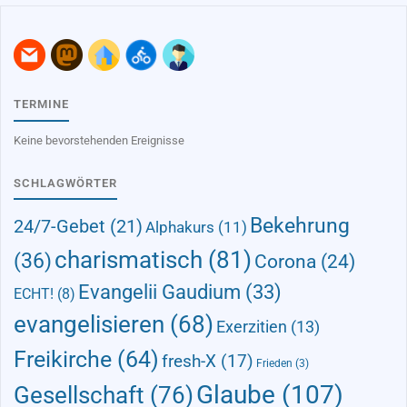
TERMINE
Keine bevorstehenden Ereignisse
SCHLAGWÖRTER
Bekehrung
24/7-Gebet
(21)
Alphakurs
(11)
charismatisch
(81)
(36)
Corona
(24)
Evangelii Gaudium
(33)
ECHT!
(8)
evangelisieren
(68)
Exerzitien
(13)
Freikirche
(64)
fresh-X
(17)
Frieden
(3)
Glaube
(107)
Gesellschaft
(76)