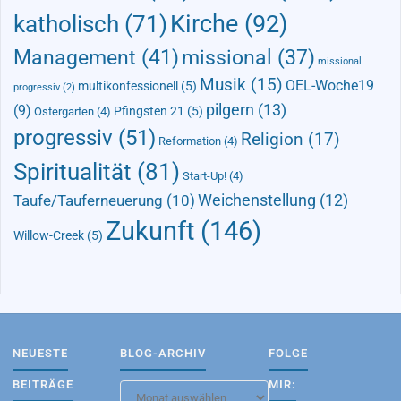
Kirche
(92)
katholisch
(71)
Management
(41)
missional
(37)
missional.
Musik
(15)
OEL-Woche19
multikonfessionell
(5)
progressiv
(2)
pilgern
(13)
(9)
Pfingsten 21
(5)
Ostergarten
(4)
progressiv
(51)
Religion
(17)
Reformation
(4)
Spiritualität
(81)
Start-Up!
(4)
Taufe/Tauferneuerung
(10)
Weichenstellung
(12)
Zukunft
(146)
Willow-Creek
(5)
NEUESTE
BLOG-ARCHIV
FOLGE
BEITRÄGE
MIR:
Blog-