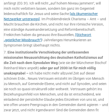
anfängt (EG 3!). Ich will nicht „auf hohem Niveau jammern“, will
mich nicht verbittern lassen, sondern bin ganz im Gegenteil
leidenschaftlich für Jesus und seine Sache
[als ökumenischer
Netzwerker unterwegs]
. Im Problemdreieck Charisma – Amt – und
Macht brauchen die Kirchen, und nicht nur ihre römische Version,
eine ständige Auseinandersetzung und Reformbereitschaft.
Freikirchen haben da genauso ihre Baustellen,
[Stichwort
„geistlicher Missbrauch“]
! Jahrelanges Herumkurieren an
Symptomen bringt überhaupt nichts.
7.
Eine institutionelle Verschiebung der umfassenden
missionalen Neuausrichtung des deutschen Katholizismus auf
die Zeit nach dem Synodalen Weg
(wie sie der Münchener Bischof
Reinhard Marx anpeilt)
oder gar auf 2030 ist für mich völlig
unakzeptabel –
ich habe nicht mehr allzuviel Zeit auf dieser
schönen Erde… Neues Vertrauen entsteht im Übrigen von Mensch
zu Mensch, auf Gemeinde-Ebene, und nicht auf Synoden, und seien
sie noch so quasi-strukturell oder weltweit. Vertrauen gehört ins
Beziehungsumfeld von Menschen, und da ist entscheidend, wie
einladend der persönliche Glaube jedes Einzelnen von uns ist, und
wie offen unsere Peergroups in den Gemeinden damit agieren – und
zwar jetzt, und nicht irgendwann! Sind die Gemeinden denn fit