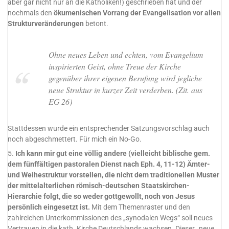
aber gar nicht nur an die Katholiken!) geschrieben hat und der
nochmals den
ökumenischen Vorrang der Evangelisation vor allen
Strukturveränderungen
betont.
Ohne neues Leben und echten, vom Evangelium
inspirierten Geist, ohne Treue der Kirche
gegenüber ihrer eigenen Berufung wird jegliche
neue Struktur in kurzer Zeit verderben. (Zit. aus
EG 26)
Stattdessen wurde ein entsprechender Satzungsvorschlag auch
noch abgeschmettert. Für mich ein No-Go.
5.
Ich kann mir gut eine völlig andere (vielleicht biblische gem.
dem fünffältigen pastoralen Dienst nach Eph. 4, 11-12) Ämter-
und Weihestruktur vorstellen, die nicht dem traditionellen Muster
der mittelalterlichen römisch-deutschen Staatskirchen-
Hierarchie folgt, die so weder gottgewollt, noch von Jesus
persönlich eingesetzt ist.
Mit dem Themenraster und den
zahlreichen Unterkommissionen des „synodalen Wegs“ soll neues
Vertrauen in die kath. Kirche Deutschlands wachsen. Dieser „neue