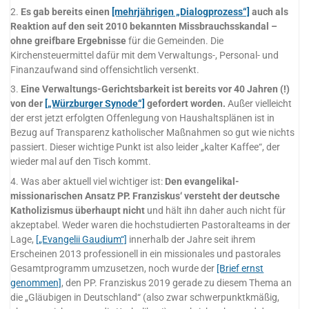
2.
Es gab bereits einen
[mehrjährigen „Dialogprozess“]
auch als
Reaktion auf den seit 2010 bekannten Missbrauchsskandal –
ohne greifbare Ergebnisse
für die Gemeinden. Die
Kirchensteuermittel dafür mit dem Verwaltungs-, Personal- und
Finanzaufwand sind offensichtlich versenkt.
3.
Eine Verwaltungs-Gerichtsbarkeit ist bereits vor 40 Jahren (!)
von der
[„Würzburger Synode“]
gefordert worden.
Außer vielleicht
der erst jetzt erfolgten Offenlegung von Haushaltsplänen ist in
Bezug auf Transparenz katholischer Maßnahmen so gut wie nichts
passiert. Dieser wichtige Punkt ist also leider „kalter Kaffee“, der
wieder mal auf den Tisch kommt.
4. Was aber aktuell viel wichtiger ist:
Den evangelikal-
missionarischen Ansatz PP. Franziskus‘ versteht der deutsche
Katholizismus überhaupt nicht
und hält ihn daher auch nicht für
akzeptabel. Weder waren die hochstudierten Pastoralteams in der
Lage,
[„Evangelii Gaudium“]
innerhalb der Jahre seit ihrem
Erscheinen 2013 professionell in ein missionales und pastorales
Gesamtprogramm umzusetzen, noch wurde der
[Brief ernst
genommen]
, den PP. Franziskus 2019 gerade zu diesem Thema an
die „Gläubigen in Deutschland“ (also zwar schwerpunktkmäßig,