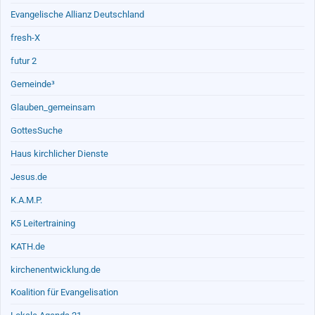
Evangelische Allianz Deutschland
fresh-X
futur 2
Gemeinde³
Glauben_gemeinsam
GottesSuche
Haus kirchlicher Dienste
Jesus.de
K.A.M.P.
K5 Leitertraining
KATH.de
kirchenentwicklung.de
Koalition für Evangelisation