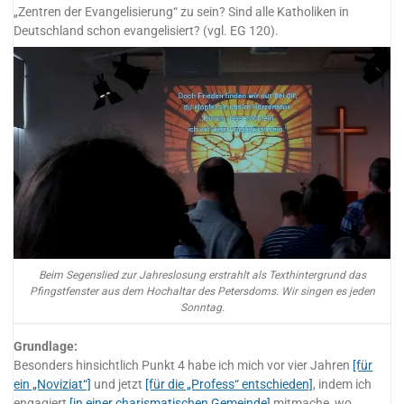
„Zentren der Evangelisierung“ zu sein? Sind alle Katholiken in
Deutschland schon evangelisiert? (vgl. EG 120).
Beim Segenslied zur Jahreslosung erstrahlt als Texthintergrund das
Pfingstfenster aus dem Hochaltar des Petersdoms. Wir singen es jeden
Sonntag.
Grundlage:
Besonders hinsichtlich Punkt 4 habe ich mich vor vier Jahren
[für
ein „Noviziat“]
und jetzt
[für die „Profess“ entschieden]
, indem ich
engagiert
[in einer charismatischen Gemeinde]
mitmache, wo