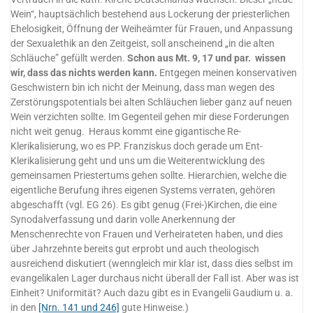
Wein“, hauptsächlich bestehend aus Lockerung der priesterlichen
Ehelosigkeit, Öffnung der Weiheämter für Frauen, und Anpassung
der Sexualethik an den Zeitgeist, soll anscheinend „in die alten
Schläuche” gefüllt werden.
Schon aus Mt. 9, 17 und par. wissen
wir, dass das nichts werden kann.
Entgegen meinen konservativen
Geschwistern bin ich nicht der Meinung, dass man wegen des
Zerstörungspotentials bei alten Schläuchen lieber ganz auf neuen
Wein verzichten sollte. Im Gegenteil gehen mir diese Forderungen
nicht weit genug. Heraus kommt eine gigantische Re-
Klerikalisierung, wo es PP. Franziskus doch gerade um Ent-
Klerikalisierung geht und uns um die Weiterentwicklung des
gemeinsamen Priestertums gehen sollte. Hierarchien, welche die
eigentliche Berufung ihres eigenen Systems verraten, gehören
abgeschafft (vgl. EG 26). Es gibt genug (Frei-)Kirchen, die eine
Synodalverfassung und darin volle Anerkennung der
Menschenrechte von Frauen und Verheirateten haben, und dies
über Jahrzehnte bereits gut erprobt und auch theologisch
ausreichend diskutiert (wenngleich mir klar ist, dass dies selbst im
evangelikalen Lager durchaus nicht überall der Fall ist. Aber was ist
Einheit? Uniformität? Auch dazu gibt es in Evangelii Gaudium u. a.
in den
[Nrn. 141 und 246]
gute Hinweise.)