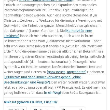
einfach und unausgesprochen die Eckpunkte des missionalen
Pastoralprogramms von PP. Franziskus glaubwürdiger und
nachhaltiger gelebt werden. Auch eine solche Gemeinde ist „in
Christus … Zeichen und Werkzeug für die innigste Vereinigung mit
Gott wie für die Einheit der ganzen Menschheit“, also „gleichsam
das Sakrament“ (Lumen Gentium 1). Die
[Katholizität einer
Freikirche]
lasse ich mir nicht ausreden, auch wenn in ihrem
Selbstverständnis das Wort „Sakrament“ nicht vorkommt – aber
sehr wohl das Gemeindeverständnis als „aktueller Leib Christi auf
Erden“! Und die gemeinsame Basis der altkirchlichen Bekenntnisse
mit ihrem originären Kirchenverständnis als „einig, heilig, katholisch
und apostolisch“ (d. h. heute: missionarisch). Diese geistliche
Dynamik wirkt inmitten unseres konfessionellen Tunnelblicks und
weitet Augen und Herzen zu
[ganz neuen, ungeahnten]
Horizonten.
[„Primerar“ und dann immer vorwärts gehen, „ohne
Beschränkungen und Ängste“]
: Den ersten Schritt wagen, und zwar
jetzt, egal ob du jung oder alt bist! (PP. Franziskus). Es gibt mehr als
genug Indizien dafür, dass
[mein Weg]
eben
keine
Sackgasse ist.
Teilen mit (ignoriere FB, Insta, X und TG):