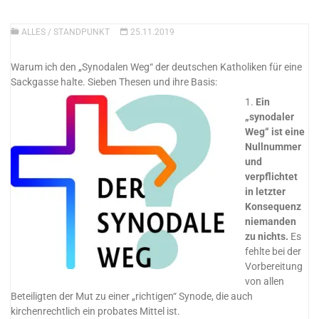
ALLES
/
STANDPUNKT
25.11.2019
Warum ich den „Synodalen Weg“ der deutschen Katholiken für eine
Sackgasse halte. Sieben Thesen und ihre Basis:
1.
Ein
„synodaler
Weg“ ist eine
Nullnummer
und
verpflichtet
in letzter
Konsequenz
niemanden
zu nichts.
Es
fehlte bei der
Vorbereitung
von allen
Beteiligten der Mut zu einer „richtigen“ Synode, die auch
kirchenrechtlich ein probates Mittel ist.