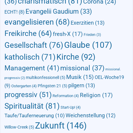
charismatisch
(81)
(36)
Corona
(24)
Evangelii Gaudium
(33)
ECHT!
(8)
evangelisieren
(68)
Exerzitien
(13)
Freikirche
(64)
fresh-X
(17)
Frieden
(3)
Glaube
(107)
Gesellschaft
(76)
Kirche
(92)
katholisch
(71)
Management
(41)
missional
(37)
missional.
Musik
(15)
OEL-Woche19
multikonfessionell
(5)
progressiv
(2)
pilgern
(13)
(9)
Pfingsten 21
(5)
Ostergarten
(4)
progressiv
(51)
Religion
(17)
Reformation
(4)
Spiritualität
(81)
Start-Up!
(4)
Taufe/Tauferneuerung
(10)
Weichenstellung
(12)
Zukunft
(146)
Willow-Creek
(5)