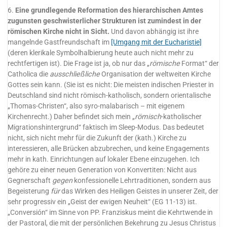
6.
Eine grundlegende Reformation des hierarchischen Amtes
zugunsten geschwisterlicher Strukturen ist zumindest in der
römischen Kirche nicht in Sicht.
Und davon abhängig ist ihre
mangelnde Gastfreundschaft im
[Umgang mit der Eucharistie]
(deren klerikale Symbolhalbierung heute auch nicht mehr zu
rechtfertigen ist). Die Frage ist ja, ob nur das „
römische
Format“ der
Catholica die
ausschließliche
Organisation der weltweiten Kirche
Gottes sein kann. (Sie ist es nicht: Die meisten indischen Priester in
Deutschland sind nicht römisch-katholisch, sondern orientalische
„Thomas-Christen“, also syro-malabarisch – mit eigenem
Kirchenrecht.) Daher befindet sich mein „
römisch
-katholischer
Migrationshintergrund“ faktisch im Sleep-Modus. Das bedeutet
nicht, sich nicht mehr für die Zukunft der (kath.) Kirche zu
interessieren, alle Brücken abzubrechen, und keine Engagements
mehr in kath. Einrichtungen auf lokaler Ebene einzugehen. Ich
gehöre zu einer neuen Generation von Konvertiten: Nicht aus
Gegnerschaft
gegen
konfessionelle Lehrtraditionen, sondern aus
Begeisterung
für
das Wirken des Heiligen Geistes in unserer Zeit, der
sehr progressiv ein „Geist der ewigen Neuheit“ (EG 11-13) ist.
„Conversión“ im Sinne von PP. Franziskus meint die Kehrtwende in
der Pastoral, die mit der persönlichen Bekehrung zu Jesus Christus