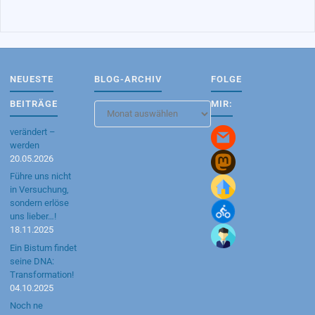
NEUESTE
BLOG-ARCHIV
FOLGE
BEITRÄGE
MIR:
Blog-
Archiv
verändert –
werden
20.05.2026
Führe uns nicht
in Versuchung,
sondern erlöse
uns lieber…!
18.11.2025
Ein Bistum findet
seine DNA:
Transformation!
04.10.2025
Noch ne