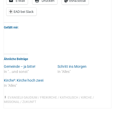
E-Mail
Drucken
osna.social
EAD bei Slack
Gefällt mir:
Ähnliche Beiträge
Gemeinde – ja bitte!
Schritt ins Morgen
In "...und sonst"
In "Alles"
Kirche²: Kirche hoch zwei
In "Alles"
EVANGELII GAUDIUM
/
FREIKIRCHE
/
KATHOLISCH
/
KIRCHE
/
MISSIONAL
/
ZUKUNFT