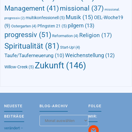
Management
(41)
missional
(37)
missional.
Musik
(15)
OEL-Woche19
multikonfessionell
(5)
progressiv
(2)
pilgern
(13)
(9)
Pfingsten 21
(5)
Ostergarten
(4)
progressiv
(51)
Religion
(17)
Reformation
(4)
Spiritualität
(81)
Start-Up!
(4)
Taufe/Tauferneuerung
(10)
Weichenstellung
(12)
Zukunft
(146)
Willow-Creek
(5)
NEUESTE
BLOG-ARCHIV
FOLGE
BEITRÄGE
MIR:
Blog-
Archiv
verändert –