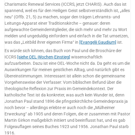
Charismatic Renewal Services (ICCRS, jetzt CHARIS). Auch das ist
spannend, weil es für den Heiligen Geist selbstverständlich ist, „alles
neu“ (Offb. 21, 5) zu machen, sogar den trägen Lehramts- und
Leitungs-Apparat einer Traditionskirche – genauer: deren
aufgewachte Gemeindemitglieder, die sich mehr und mehr zu Wort
melden und ungeduldig einfordern und einfach in die Tat umsetzen,
was das „Leitbild ihrer eigenen Firma“ in
[Evangelii Gaudium]
ist.
Es würde sich lohnen, das Buch von Paul und die Broschüre der
ICCRS
[siehe OEL-Wochen-Einstieg]
wissenschaftlich
aufzuarbeiten. Dazu ist eine OEL-Woche nicht da. Da geht es um die
Auswirkungen für meinen geistlichen Alltag, und natürlich gibt es
Übereinstimmungen. Interessant ist allein schon die gemeinsame
Vorgehensweise der Verfasser: Vom biblischen Befund über die
theologische Reflexion zur Praxis im Gemeindekontext. Der
katholische Text ist da konkreter, was auch kein Wunder ist, denn
Jonathan Paul stand 1896 die pfingstkirchliche Gemeindepraxis ja
noch bevor – allerdings erlebte er auch noch die „Mülheimer
Erweckung“ ab 1905 und deren Folgen, die er zusammen mit Pastor
Martin Girkon maßgeblich initiiert und beeinflusst hat, und es gab
Folgeauflagen seines Buches 1923 und 1956. Jonathan Paul starb
1916.