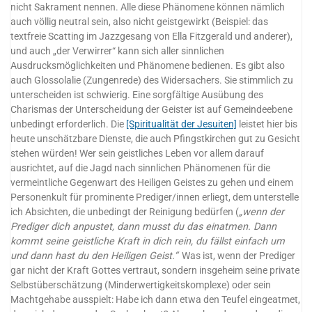
nicht Sakrament nennen. Alle diese Phänomene können nämlich
auch völlig neutral sein, also nicht geistgewirkt (Beispiel: das
textfreie Scatting im Jazzgesang von Ella Fitzgerald und anderer),
und auch „der Verwirrer“ kann sich aller sinnlichen
Ausdrucksmöglichkeiten und Phänomene bedienen. Es gibt also
auch Glossolalie (Zungenrede) des Widersachers. Sie stimmlich zu
unterscheiden ist schwierig. Eine sorgfältige Ausübung des
Charismas der Unterscheidung der Geister ist auf Gemeindeebene
unbedingt erforderlich. Die
[Spiritualität der Jesuiten]
leistet hier bis
heute unschätzbare Dienste, die auch Pfingstkirchen gut zu Gesicht
stehen würden! Wer sein geistliches Leben vor allem darauf
ausrichtet, auf die Jagd nach sinnlichen Phänomenen für die
vermeintliche Gegenwart des Heiligen Geistes zu gehen und einem
Personenkult für prominente Prediger/innen erliegt, dem unterstelle
ich Absichten, die unbedingt der Reinigung bedürfen (
„wenn der
Prediger dich anpustet, dann musst du das einatmen. Dann
kommt seine geistliche Kraft in dich rein, du fällst einfach um
und dann hast du den Heiligen Geist.“
Was ist, wenn der Prediger
gar nicht der Kraft Gottes vertraut, sondern insgeheim seine private
Selbstüberschätzung (Minderwertigkeitskomplexe) oder sein
Machtgehabe ausspielt: Habe ich dann etwa den Teufel eingeatmet,