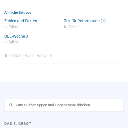
Ähnliche Beiträge
Zahlen und Fakten
Zeit für Reformation (1)
In "Alles"
In "Alles"
OEL-Woche 3
In "Alles"
EXERZITIEN
/
OEL-WOCHE19
Su
na
DAS 8. GEBOT