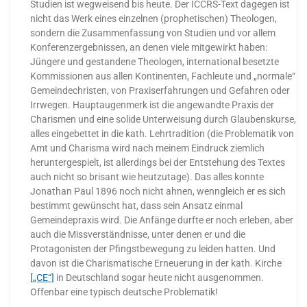
Studien ist wegweisend bis heute. Der ICCRS-Text dagegen ist
nicht das Werk eines einzelnen (prophetischen) Theologen,
sondern die Zusammenfassung von Studien und vor allem
Konferenzergebnissen, an denen viele mitgewirkt haben:
Jüngere und gestandene Theologen, international besetzte
Kommissionen aus allen Kontinenten, Fachleute und „normale“
Gemeindechristen, von Praxiserfahrungen und Gefahren oder
Irrwegen. Hauptaugenmerk ist die angewandte Praxis der
Charismen und eine solide Unterweisung durch Glaubenskurse,
alles eingebettet in die kath. Lehrtradition (die Problematik von
Amt und Charisma wird nach meinem Eindruck ziemlich
heruntergespielt, ist allerdings bei der Entstehung des Textes
auch nicht so brisant wie heutzutage). Das alles konnte
Jonathan Paul 1896 noch nicht ahnen, wenngleich er es sich
bestimmt gewünscht hat, dass sein Ansatz einmal
Gemeindepraxis wird. Die Anfänge durfte er noch erleben, aber
auch die Missverständnisse, unter denen er und die
Protagonisten der Pfingstbewegung zu leiden hatten. Und
davon ist die Charismatische Erneuerung in der kath. Kirche
[„CE“]
in Deutschland sogar heute nicht ausgenommen.
Offenbar eine typisch deutsche Problematik!