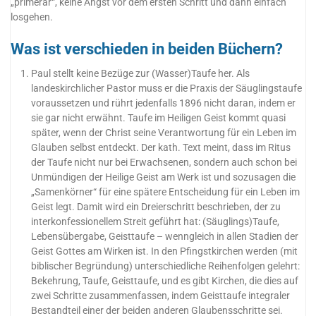
„primerar“, keine Angst vor dem ersten Schritt und dann einfach
losgehen.
Was ist verschieden in beiden Büchern?
Paul stellt keine Bezüge zur (Wasser)Taufe her. Als
landeskirchlicher Pastor muss er die Praxis der Säuglingstaufe
voraussetzen und rührt jedenfalls 1896 nicht daran, indem er
sie gar nicht erwähnt. Taufe im Heiligen Geist kommt quasi
später, wenn der Christ seine Verantwortung für ein Leben im
Glauben selbst entdeckt. Der kath. Text meint, dass im Ritus
der Taufe nicht nur bei Erwachsenen, sondern auch schon bei
Unmündigen der Heilige Geist am Werk ist und sozusagen die
„Samenkörner“ für eine spätere Entscheidung für ein Leben im
Geist legt. Damit wird ein Dreierschritt beschrieben, der zu
interkonfessionellem Streit geführt hat: (Säuglings)Taufe,
Lebensübergabe, Geisttaufe – wenngleich in allen Stadien der
Geist Gottes am Wirken ist. In den Pfingstkirchen werden (mit
biblischer Begründung) unterschiedliche Reihenfolgen gelehrt:
Bekehrung, Taufe, Geisttaufe, und es gibt Kirchen, die dies auf
zwei Schritte zusammenfassen, indem Geisttaufe integraler
Bestandteil einer der beiden anderen Glaubensschritte sei.