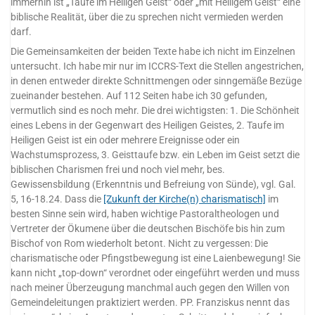
immerhin ist „Taufe im Heiligen Geist“ oder „mit Heiligem Geist“ eine
biblische Realität, über die zu sprechen nicht vermieden werden
darf.
Die Gemeinsamkeiten der beiden Texte habe ich nicht im Einzelnen
untersucht. Ich habe mir nur im ICCRS-Text die Stellen angestrichen,
in denen entweder direkte Schnittmengen oder sinngemäße Bezüge
zueinander bestehen. Auf 112 Seiten habe ich 30 gefunden,
vermutlich sind es noch mehr. Die drei wichtigsten: 1. Die Schönheit
eines Lebens in der Gegenwart des Heiligen Geistes, 2. Taufe im
Heiligen Geist ist ein oder mehrere Ereignisse oder ein
Wachstumsprozess, 3. Geisttaufe bzw. ein Leben im Geist setzt die
biblischen Charismen frei und noch viel mehr, bes.
Gewissensbildung (Erkenntnis und Befreiung von Sünde), vgl. Gal.
5, 16-18.24. Dass die
[Zukunft der Kirche(n) charismatisch]
im
besten Sinne sein wird, haben wichtige Pastoraltheologen und
Vertreter der Ökumene über die deutschen Bischöfe bis hin zum
Bischof von Rom wiederholt betont. Nicht zu vergessen: Die
charismatische oder Pfingstbewegung ist eine Laienbewegung! Sie
kann nicht „top-down“ verordnet oder eingeführt werden und muss
nach meiner Überzeugung manchmal auch gegen den Willen von
Gemeindeleitungen praktiziert werden. PP. Franziskus nennt das