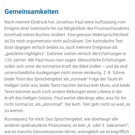
Gemeinsamkeiten
Nach meinem Eindruck hat Jonathan Paul seine Auffassung vom
Ereignis einer Geisttaufe hin zur Möglichkeit des Prozesscharakters
innerhalb seines Buches revidiert. Eine gewisse Widersprüchlichkeit
ist für mich argumentativ nicht aufzulösen. Der katholische Text
lässt dagegen einfach beides zu, auch mehrere Ereignisse als
„geistliche Highlights“. Dahinter stehen einfach die Erfahrungen in
120 Jahren. Mit Paul muss man sagen: Menschliche Erfahrungen
sollen sich unter die normative Kraft der Bibel stellen – und da sind
unterschiedliche Auslegungen nicht immer eindeutig. Z. B. führen
beide Texte das Sprachengebet als „normale“ Folge der Taufe im
Heiligen Geist aus, beide Texte machen daraus kein Muss, und beide
Texte betonen auch noch andere Wirkungen eines Lebens in der
Kraft des Heiligen Geistes. Paul wertet allerdings alles, was für ihn
nicht normal ist, als „abnormal“. Der kath. Text geht nicht so weit, es
zu werten.
Konsequenz für mich: Das Sprachengebet, wie überhaupt alle
anderen spektakulären Phänomene, ist kein „8. oder 3. Sakrament“,
wie es manche Denominationen lehren, wenngleich sie es begrifflich