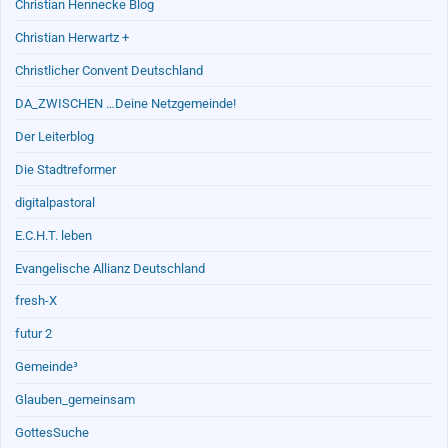
Christian Hennecke Blog
Christian Herwartz +
Christlicher Convent Deutschland
DA_ZWISCHEN …Deine Netzgemeinde!
Der Leiterblog
Die Stadtreformer
digitalpastoral
E.C.H.T. leben
Evangelische Allianz Deutschland
fresh-X
futur 2
Gemeinde³
Glauben_gemeinsam
GottesSuche