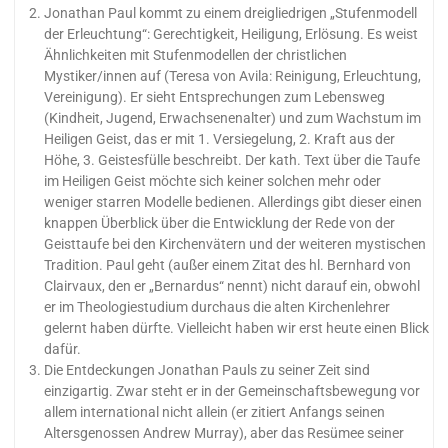
Jonathan Paul kommt zu einem dreigliedrigen „Stufenmodell
der Erleuchtung“: Gerechtigkeit, Heiligung, Erlösung. Es weist
Ähnlichkeiten mit Stufenmodellen der christlichen
Mystiker/innen auf (Teresa von Avila: Reinigung, Erleuchtung,
Vereinigung). Er sieht Entsprechungen zum Lebensweg
(Kindheit, Jugend, Erwachsenenalter) und zum Wachstum im
Heiligen Geist, das er mit 1. Versiegelung, 2. Kraft aus der
Höhe, 3. Geistesfülle beschreibt. Der kath. Text über die Taufe
im Heiligen Geist möchte sich keiner solchen mehr oder
weniger starren Modelle bedienen. Allerdings gibt dieser einen
knappen Überblick über die Entwicklung der Rede von der
Geisttaufe bei den Kirchenvätern und der weiteren mystischen
Tradition. Paul geht (außer einem Zitat des hl. Bernhard von
Clairvaux, den er „Bernardus“ nennt) nicht darauf ein, obwohl
er im Theologiestudium durchaus die alten Kirchenlehrer
gelernt haben dürfte. Vielleicht haben wir erst heute einen Blick
dafür.
Die Entdeckungen Jonathan Pauls zu seiner Zeit sind
einzigartig. Zwar steht er in der Gemeinschaftsbewegung vor
allem international nicht allein (er zitiert Anfangs seinen
Altersgenossen Andrew Murray), aber das Resümee seiner