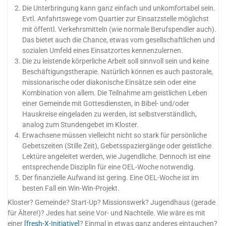
Die Unterbringung kann ganz einfach und unkomfortabel sein.
Evtl. Anfahrtswege vom Quartier zur Einsatzstelle möglichst
mit öffentl. Verkehrsmitteln (wie normale Berufspendler auch).
Das bietet auch die Chance, etwas vom gesellschaftlichen und
sozialen Umfeld eines Einsatzortes kennenzulernen.
Die zu leistende körperliche Arbeit soll sinnvoll sein und keine
Beschäftigungstherapie. Natürlich können es auch pastorale,
missionarische oder diakonische Einsätze sein oder eine
Kombination von allem. Die Teilnahme am geistlichen Leben
einer Gemeinde mit Gottesdiensten, in Bibel- und/oder
Hauskreise eingeladen zu werden, ist selbstverständlich,
analog zum Stundengebet im Kloster.
Erwachsene müssen vielleicht nicht so stark für persönliche
Gebetszeiten (Stille Zeit), Gebetsspaziergänge oder geistliche
Lektüre angeleitet werden, wie Jugendliche. Dennoch ist eine
entsprechende Disziplin für eine OEL-Woche notwendig.
Der finanzielle Aufwand ist gering. Eine OEL-Woche ist im
besten Fall ein Win-Win-Projekt.
Kloster? Gemeinde? Start-Up? Missionswerk? Jugendhaus (gerade
für Ältere!)? Jedes hat seine Vor- und Nachteile. Wie wäre es mit
einer
[fresh-X-Initiative]
? Einmal in etwas ganz anderes eintauchen?