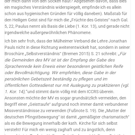
der mich dann von den Socken haut? Abgesehen davon, dass dies
ein magisches Verständnis widerspiegelt, empfinde ich es allein
schon aus hygienischen Gründen für völlig daneben). Maßstab für
den Heiligen Geist sind für mich die „Früchte des Geistes“ nach Gal.
5, 22, Paulus nennt als Basis die Liebe (1. Kor. 13), und gerade nicht
irgendwelche außergewöhnlichen Phänomene.
Ich bin sehr froh, dass der Mülheimer Verband die Lehre Jonathan
Pauls nicht in diese Richtung weiterentwickelt hat, sondern in seiner
Broschüre „Selbstverständnis“ (Bremen 2015) S. 21 schreibt: „
Für
die Gemeinden des MV ist ist der Empfang der Gabe des
Sprachenrede kein Erweis einer besonderen geistlichen Reife
oder Bevollmächtigung. Wir empfehlen, diese Gabe in der
persönlichen Gebetszeit beständig zu pflegen und im
öffentlichen Gottesdienst nur mit Auslegung zu praktizieren (vgl.
1. Kor. 14),“
und stimmt darin völlig mit dem ICCRS überein.
Ansonsten möchte der MV es sogar grundsätzlich vermeiden, den
Begriff einer „Geisttaufe“ aufgrund noch immer damit verbundener
Missverständnisse zu verwenden (Fußnote S. 19). Die „Mutter der
deutschen Pfingstbewegung“ ist damit „gemäßigter charismatisch“
als es die Bewegung innerhalb der kath. Kirche für sich selbst
versteht! Für mich ein wenig zaghaft und zu ängstlich, denn