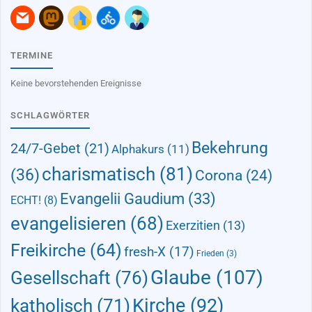
TERMINE
Keine bevorstehenden Ereignisse
SCHLAGWÖRTER
Bekehrung
24/7-Gebet
(21)
Alphakurs
(11)
charismatisch
(81)
(36)
Corona
(24)
Evangelii Gaudium
(33)
ECHT!
(8)
evangelisieren
(68)
Exerzitien
(13)
Freikirche
(64)
fresh-X
(17)
Frieden
(3)
Glaube
(107)
Gesellschaft
(76)
Kirche
(92)
katholisch
(71)