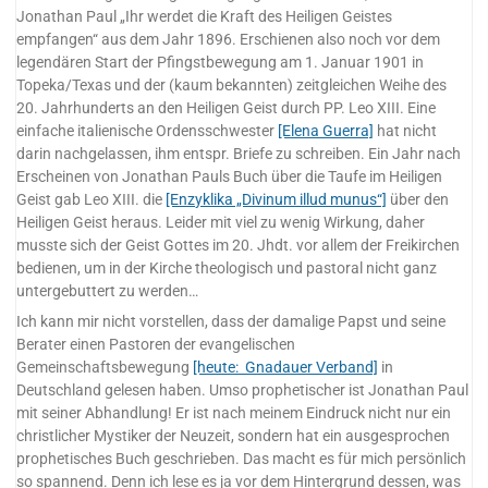
Jonathan Paul „Ihr werdet die Kraft des Heiligen Geistes
empfangen“ aus dem Jahr 1896. Erschienen also noch vor dem
legendären Start der Pfingstbewegung am 1. Januar 1901 in
Topeka/Texas und der (kaum bekannten) zeitgleichen Weihe des
20. Jahrhunderts an den Heiligen Geist durch PP. Leo XIII. Eine
einfache italienische Ordensschwester
[Elena Guerra]
hat nicht
darin nachgelassen, ihm entspr. Briefe zu schreiben. Ein Jahr nach
Erscheinen von Jonathan Pauls Buch über die Taufe im Heiligen
Geist gab Leo XIII. die
[Enzyklika „Divinum illud munus“]
über den
Heiligen Geist heraus. Leider mit viel zu wenig Wirkung, daher
musste sich der Geist Gottes im 20. Jhdt. vor allem der Freikirchen
bedienen, um in der Kirche theologisch und pastoral nicht ganz
untergebuttert zu werden…
Ich kann mir nicht vorstellen, dass der damalige Papst und seine
Berater einen Pastoren der evangelischen
Gemeinschaftsbewegung
[heute: Gnadauer Verband]
in
Deutschland gelesen haben. Umso prophetischer ist Jonathan Paul
mit seiner Abhandlung! Er ist nach meinem Eindruck nicht nur ein
christlicher Mystiker der Neuzeit, sondern hat ein ausgesprochen
prophetisches Buch geschrieben. Das macht es für mich persönlich
so spannend. Denn ich lese es ja vor dem Hintergrund dessen, was