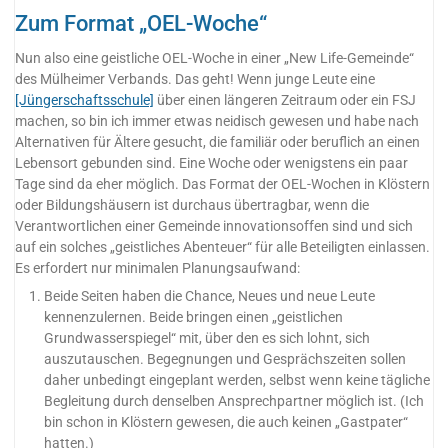
Zum Format „OEL-Woche“
Nun also eine geistliche OEL-Woche in einer „New Life-Gemeinde“
des Mülheimer Verbands. Das geht! Wenn junge Leute eine
[Jüngerschaftsschule]
über einen längeren Zeitraum oder ein FSJ
machen, so bin ich immer etwas neidisch gewesen und habe nach
Alternativen für Ältere gesucht, die familiär oder beruflich an einen
Lebensort gebunden sind. Eine Woche oder wenigstens ein paar
Tage sind da eher möglich. Das Format der OEL-Wochen in Klöstern
oder Bildungshäusern ist durchaus übertragbar, wenn die
Verantwortlichen einer Gemeinde innovationsoffen sind und sich
auf ein solches „geistliches Abenteuer“ für alle Beteiligten einlassen.
Es erfordert nur minimalen Planungsaufwand:
Beide Seiten haben die Chance, Neues und neue Leute
kennenzulernen. Beide bringen einen „geistlichen
Grundwasserspiegel“ mit, über den es sich lohnt, sich
auszutauschen. Begegnungen und Gesprächszeiten sollen
daher unbedingt eingeplant werden, selbst wenn keine tägliche
Begleitung durch denselben Ansprechpartner möglich ist. (Ich
bin schon in Klöstern gewesen, die auch keinen „Gastpater“
hatten.)