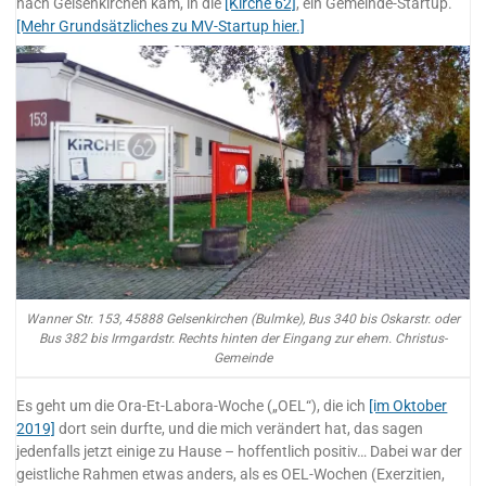
nach Gelsenkirchen kam, in die
[Kirche 62]
, ein Gemeinde-Startup.
[Mehr Grundsätzliches zu MV-Startup hier.]
Wanner Str. 153, 45888 Gelsenkirchen (Bulmke), Bus 340 bis Oskarstr. oder
Bus 382 bis Irmgardstr. Rechts hinten der Eingang zur ehem. Christus-
Gemeinde
Es geht um die Ora-Et-Labora-Woche („OEL“), die ich
[im Oktober
2019]
dort sein durfte, und die mich verändert hat, das sagen
jedenfalls jetzt einige zu Hause – hoffentlich positiv… Dabei war der
geistliche Rahmen etwas anders, als es OEL-Wochen (Exerzitien,