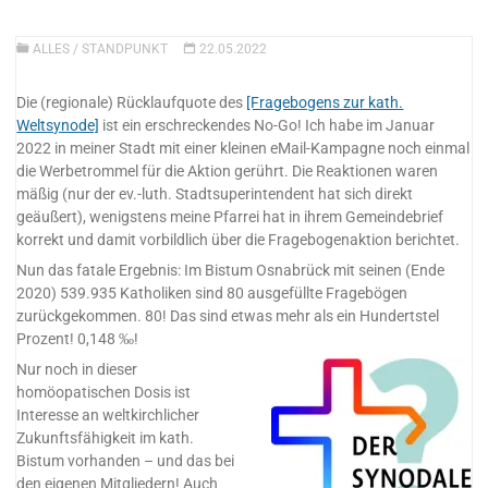
ALLES
/
STANDPUNKT
22.05.2022
Die (regionale) Rücklaufquote des
[Fragebogens zur kath.
Weltsynode]
ist ein erschreckendes No-Go! Ich habe im Januar
2022 in meiner Stadt mit einer kleinen eMail-Kampagne noch einmal
die Werbetrommel für die Aktion gerührt. Die Reaktionen waren
mäßig (nur der ev.-luth. Stadtsuperintendent hat sich direkt
geäußert), wenigstens meine Pfarrei hat in ihrem Gemeindebrief
korrekt und damit vorbildlich über die Fragebogenaktion berichtet.
Nun das fatale Ergebnis: Im Bistum Osnabrück mit seinen (Ende
2020) 539.935 Katholiken sind 80 ausgefüllte Fragebögen
zurückgekommen. 80! Das sind etwas mehr als ein Hundertstel
Prozent! 0,148 ‰!
Nur noch in dieser
homöopatischen Dosis ist
Interesse an weltkirchlicher
Zukunftsfähigkeit im kath.
Bistum vorhanden – und das bei
den eigenen Mitgliedern! Auch