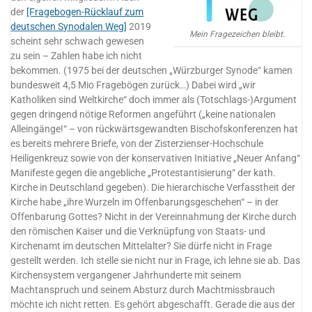
der
[Fragebogen-Rücklauf zum
deutschen Synodalen Weg]
2019
Mein Fragezeichen bleibt.
scheint sehr schwach gewesen
zu sein – Zahlen habe ich nicht
bekommen. (1975 bei der deutschen „Würzburger Synode“ kamen
bundesweit 4,5 Mio Fragebögen zurück…) Dabei wird „wir
Katholiken sind Weltkirche“ doch immer als (Totschlags-)Argument
gegen dringend nötige Reformen angeführt („keine nationalen
Alleingänge!“ – von rückwärtsgewandten Bischofskonferenzen hat
es bereits mehrere Briefe, von der Zisterzienser-Hochschule
Heiligenkreuz sowie von der konservativen Initiative „Neuer Anfang“
Manifeste gegen die angebliche „Protestantisierung“ der kath.
Kirche in Deutschland gegeben). Die hierarchische Verfasstheit der
Kirche habe „ihre Wurzeln im Offenbarungsgeschehen“ – in der
Offenbarung Gottes? Nicht in der Vereinnahmung der Kirche durch
den römischen Kaiser und die Verknüpfung von Staats- und
Kirchenamt im deutschen Mittelalter? Sie dürfe nicht in Frage
gestellt werden. Ich stelle sie nicht nur in Frage, ich lehne sie ab. Das
Kirchensystem vergangener Jahrhunderte mit seinem
Machtanspruch und seinem Absturz durch Machtmissbrauch
möchte ich nicht retten. Es gehört abgeschafft. Gerade die aus der