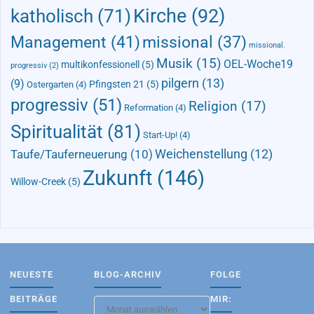
Kirche
(92)
katholisch
(71)
Management
(41)
missional
(37)
missional.
Musik
(15)
OEL-Woche19
multikonfessionell
(5)
progressiv
(2)
pilgern
(13)
(9)
Pfingsten 21
(5)
Ostergarten
(4)
progressiv
(51)
Religion
(17)
Reformation
(4)
Spiritualität
(81)
Start-Up!
(4)
Taufe/Tauferneuerung
(10)
Weichenstellung
(12)
Zukunft
(146)
Willow-Creek
(5)
NEUESTE
BLOG-ARCHIV
FOLGE
BEITRÄGE
MIR:
Blog-