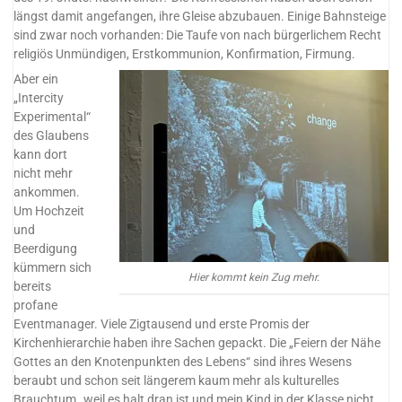
längst damit angefangen, ihre Gleise abzubauen. Einige Bahnsteige
sind zwar noch vorhanden: Die Taufe von nach bürgerlichem Recht
religiös Unmündigen, Erstkommunion, Konfirmation, Firmung.
Aber ein
„Intercity
Experimental“
des Glaubens
kann dort
nicht mehr
ankommen.
Um Hochzeit
und
Beerdigung
kümmern sich
Hier kommt kein Zug mehr.
bereits
profane
Eventmanager. Viele Zigtausend und erste Promis der
Kirchenhierarchie haben ihre Sachen gepackt. Die „Feiern der Nähe
Gottes an den Knotenpunkten des Lebens“ sind ihres Wesens
beraubt und schon seit längerem kaum mehr als kulturelles
Brauchtum „weil es halt dran ist und mein Kind in der Klasse nicht