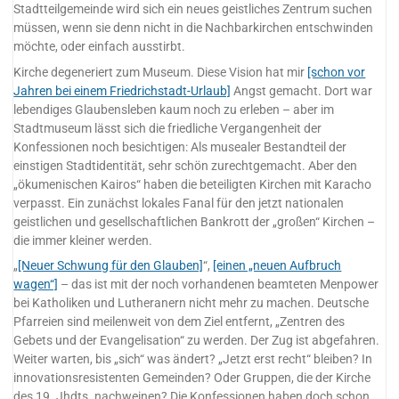
Stadtteilgemeinde wird sich ein neues geistliches Zentrum suchen
müssen, wenn sie denn nicht in die Nachbarkirchen entschwinden
möchte, oder einfach ausstirbt.
Kirche degeneriert zum Museum. Diese Vision hat mir
[schon vor
Jahren bei einem Friedrichstadt-Urlaub]
Angst gemacht. Dort war
lebendiges Glaubensleben kaum noch zu erleben – aber im
Stadtmuseum lässt sich die friedliche Vergangenheit der
Konfessionen noch besichtigen: Als musealer Bestandteil der
einstigen Stadtidentität, sehr schön zurechtgemacht. Aber den
„ökumenischen Kairos“ haben die beteiligten Kirchen mit Karacho
verpasst. Ein zunächst lokales Fanal für den jetzt nationalen
geistlichen und gesellschaftlichen Bankrott der „großen“ Kirchen –
die immer kleiner werden.
„
[Neuer Schwung für den Glauben]
“,
[einen „neuen Aufbruch
wagen“]
– das ist mit der noch vorhandenen beamteten Menpower
bei Katholiken und Lutheranern nicht mehr zu machen. Deutsche
Pfarreien sind meilenweit von dem Ziel entfernt, „Zentren des
Gebets und der Evangelisation“ zu werden. Der Zug ist abgefahren.
Weiter warten, bis „sich“ was ändert? „Jetzt erst recht“ bleiben? In
innovationsresistenten Gemeinden? Oder Gruppen, die der Kirche
des 19. Jhdts. nachweinen? Die Konfessionen haben doch schon