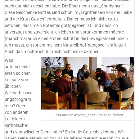
noch gar nicht gesehen habe. Die Bibel nennt das „Charismen“.
Diese Geschenke Gottes sind schon im „Ergriffensein von der Liebe
und der Kraft Gottes“ enthalten. Daher muss ich nicht extra
betonen, dass mein Potential gottgegeben ist. Und dass ich
unverzagt und zuversichtlich leben und vorankommen möchte
(manchmal auch einen ersten Schritt in die Unwegsamkeit hinein
tun muss), entspricht meinem Naturell: hoffnungsvoll entfalten!
Auch das möchte ich für mich nicht extra betonen.
Was
unterscheidet
einen solchen
Leitsatz von
üblichen
Weltverbesser
ungsprogram
men? Oder
von anderen
…und immer wieder: „Lass uns eben beten!“
Leitbildern
katholischer
und evangelischer Gemeinden? Es ist die Gottesbeziehung. Wir
haben seine Beziehung zu uns als lebendig erlebt. Persönlich, wie