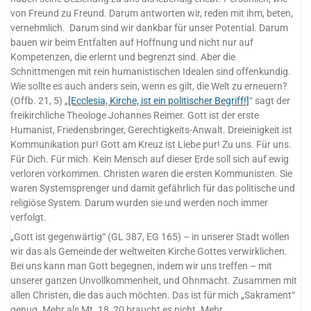
von Freund zu Freund. Darum antworten wir, reden mit ihm, beten,
vernehmlich. Darum sind wir dankbar für unser Potential. Darum
bauen wir beim Entfalten auf Hoffnung und nicht nur auf
Kompetenzen, die erlernt und begrenzt sind. Aber die
Schnittmengen mit rein humanistischen Idealen sind offenkundig.
Wie sollte es auch anders sein, wenn es gilt, die Welt zu erneuern?
(Offb. 21, 5) „
[Ecclesia, Kirche, ist ein politischer Begriff!]
“ sagt der
freikirchliche Theologe Johannes Reimer. Gott ist der erste
Humanist, Friedensbringer, Gerechtigkeits-Anwalt. Dreieinigkeit ist
Kommunikation pur! Gott am Kreuz ist Liebe pur! Zu uns. Für uns.
Für Dich. Für mich. Kein Mensch auf dieser Erde soll sich auf ewig
verloren vorkommen. Christen waren die ersten Kommunisten. Sie
waren Systemsprenger und damit gefährlich für das politische und
religiöse System. Darum wurden sie und werden noch immer
verfolgt.
„Gott ist gegenwärtig“ (GL 387, EG 165) – in unserer Stadt wollen
wir das als Gemeinde der weltweiten Kirche Gottes verwirklichen.
Bei uns kann man Gott begegnen, indem wir uns treffen – mit
unserer ganzen Unvollkommenheit, und Ohnmacht. Zusammen mit
allen Christen, die das auch möchten. Das ist für mich „Sakrament“
genug. Mehr als Mt. 18, 20 braucht es nicht. Mehr