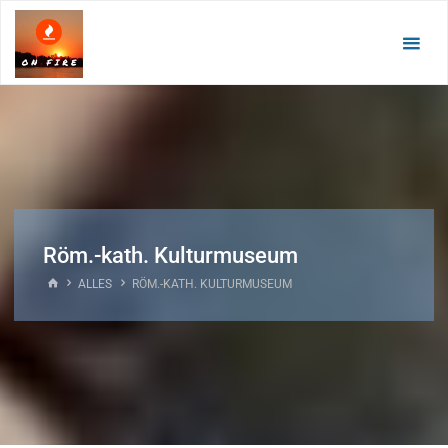
Zum
Inhalt
springen
Röm.-kath. Kulturmuseum
START
ALLES
RÖM.-KATH. KULTURMUSEUM