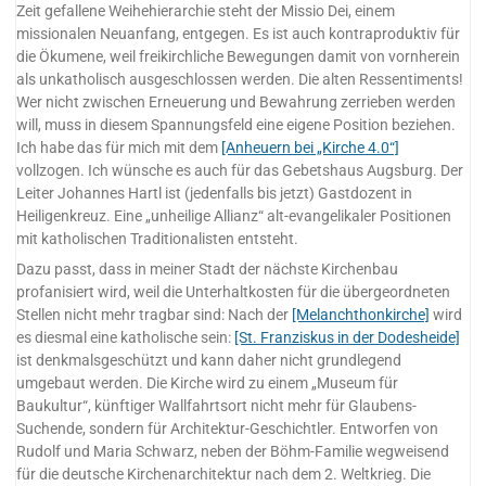
Zeit gefallene Weihehierarchie steht der Missio Dei, einem
missionalen Neuanfang, entgegen. Es ist auch kontraproduktiv für
die Ökumene, weil freikirchliche Bewegungen damit von vornherein
als unkatholisch ausgeschlossen werden. Die alten Ressentiments!
Wer nicht zwischen Erneuerung und Bewahrung zerrieben werden
will, muss in diesem Spannungsfeld eine eigene Position beziehen.
Ich habe das für mich mit dem
[Anheuern bei „Kirche 4.0“]
vollzogen. Ich wünsche es auch für das Gebetshaus Augsburg. Der
Leiter Johannes Hartl ist (jedenfalls bis jetzt) Gastdozent in
Heiligenkreuz. Eine „unheilige Allianz“ alt-evangelikaler Positionen
mit katholischen Traditionalisten entsteht.
Dazu passt, dass in meiner Stadt der nächste Kirchenbau
profanisiert wird, weil die Unterhaltkosten für die übergeordneten
Stellen nicht mehr tragbar sind: Nach der
[Melanchthonkirche]
wird
es diesmal eine katholische sein:
[St. Franziskus in der Dodesheide]
ist denkmalsgeschützt und kann daher nicht grundlegend
umgebaut werden. Die Kirche wird zu einem „Museum für
Baukultur“, künftiger Wallfahrtsort nicht mehr für Glaubens-
Suchende, sondern für Architektur-Geschichtler. Entworfen von
Rudolf und Maria Schwarz, neben der Böhm-Familie wegweisend
für die deutsche Kirchenarchitektur nach dem 2. Weltkrieg. Die