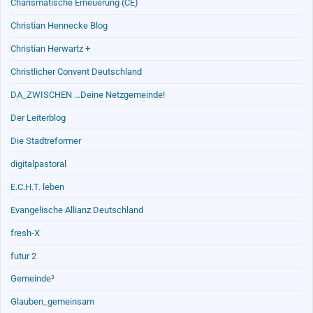
Charismatische Erneuerung (CE)
Christian Hennecke Blog
Christian Herwartz +
Christlicher Convent Deutschland
DA_ZWISCHEN …Deine Netzgemeinde!
Der Leiterblog
Die Stadtreformer
digitalpastoral
E.C.H.T. leben
Evangelische Allianz Deutschland
fresh-X
futur 2
Gemeinde³
Glauben_gemeinsam