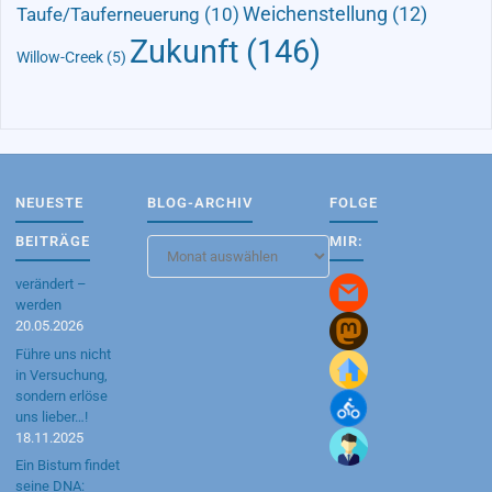
Taufe/Tauferneuerung
(10)
Weichenstellung
(12)
Zukunft
(146)
Willow-Creek
(5)
NEUESTE
BLOG-ARCHIV
FOLGE
BEITRÄGE
MIR:
Blog-
Archiv
verändert –
werden
20.05.2026
Führe uns nicht
in Versuchung,
sondern erlöse
uns lieber…!
18.11.2025
Ein Bistum findet
seine DNA: