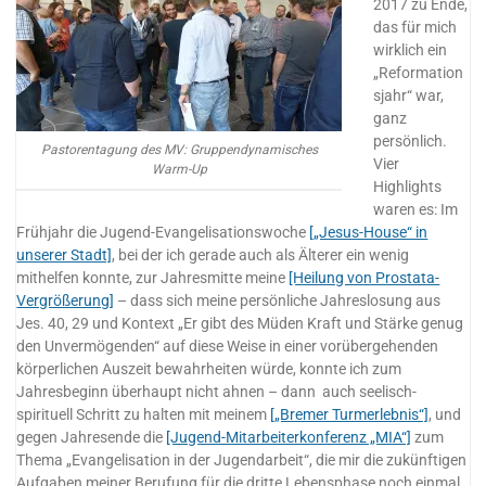
2017 zu Ende,
das für mich
wirklich ein
„Reformation
sjahr“ war,
ganz
persönlich.
Pastorentagung des MV: Gruppendynamisches
Vier
Warm-Up
Highlights
waren es: Im
Frühjahr die Jugend-Evangelisationswoche
[„Jesus-House“ in
unserer Stadt]
, bei der ich gerade auch als Älterer ein wenig
mithelfen konnte, zur Jahresmitte meine
[Heilung von Prostata-
Vergrößerung]
– dass sich meine persönliche Jahreslosung aus
Jes. 40, 29 und Kontext „Er gibt des Müden Kraft und Stärke genug
den Unvermögenden“ auf diese Weise in einer vorübergehenden
körperlichen Auszeit bewahrheiten würde, konnte ich zum
Jahresbeginn überhaupt nicht ahnen – dann auch seelisch-
spirituell Schritt zu halten mit meinem
[„Bremer Turmerlebnis“]
, und
gegen Jahresende die
[Jugend-Mitarbeiterkonferenz „MIA“]
zum
Thema „Evangelisation in der Jugendarbeit“, die mir die zukünftigen
Aufgaben meiner Berufung für die dritte Lebensphase noch einmal