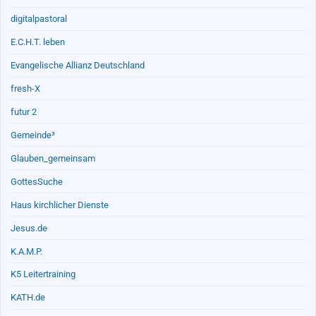
digitalpastoral
E.C.H.T. leben
Evangelische Allianz Deutschland
fresh-X
futur 2
Gemeinde³
Glauben_gemeinsam
GottesSuche
Haus kirchlicher Dienste
Jesus.de
K.A.M.P.
K5 Leitertraining
KATH.de