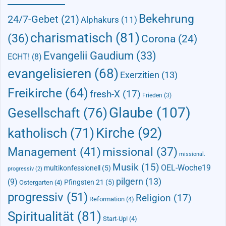
Bekehrung
24/7-Gebet
(21)
Alphakurs
(11)
charismatisch
(81)
(36)
Corona
(24)
Evangelii Gaudium
(33)
ECHT!
(8)
evangelisieren
(68)
Exerzitien
(13)
Freikirche
(64)
fresh-X
(17)
Frieden
(3)
Glaube
(107)
Gesellschaft
(76)
Kirche
(92)
katholisch
(71)
Management
(41)
missional
(37)
missional.
Musik
(15)
OEL-Woche19
multikonfessionell
(5)
progressiv
(2)
pilgern
(13)
(9)
Pfingsten 21
(5)
Ostergarten
(4)
progressiv
(51)
Religion
(17)
Reformation
(4)
Spiritualität
(81)
Start-Up!
(4)