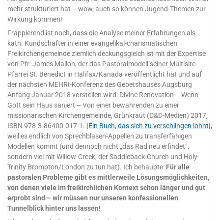
mehr strukturiert hat – wow, auch so können Jugend-Themen zur
Wirkung kommen!
Frappierend ist noch, dass die Analyse meiner Erfahrungen als
kath. Kundschafter in einer evangelikal-charismatischen
Freikirchengemeinde ziemlich deckungsgleich ist mit der Expertise
von Pfr. James Mallon, der das Pastoralmodell seiner Multisite-
Pfarrei St. Benedict in Halifax/Kanada veröffentlicht hat und auf
der nächsten MEHR!-Konferenz des Gebetshauses Augsburg
Anfang Januar 2018 vorstellen wird: Divine Renovation – Wenn
Gott sein Haus saniert – Von einer bewahrenden zu einer
missionarischen Kirchengemeinde, Grünkraut (D&D-Medien) 2017,
ISBN 978-3-86400-017-1.
[Ein Buch, das sich zu verschlingen lohnt]
,
weil es endlich von Sprechblasen-Appellen zu transferfähigen
Modellen kommt (und dennoch nicht „das Rad neu erfindet“,
sondern viel mit Willow-Creek, der Saddleback-Church und Holy-
Trinity Brompton/London zu tun hat). Ich behaupte:
Für alle
pastoralen Probleme gibt es mittlerweile Lösungsmöglichkeiten,
von denen viele im freikirchlichen Kontext schon länger und gut
erprobt sind – wir müssen nur unseren konfessionellen
Tunnelblick hinter uns lassen!