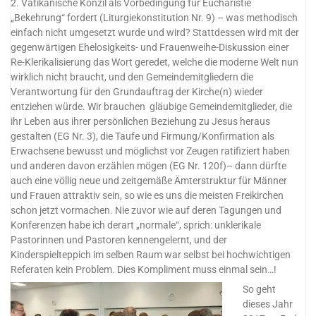
2. Vatikanische Konzil als Vorbedingung für Eucharistie
„Bekehrung“ fordert (Liturgiekonstitution Nr. 9) – was methodisch
einfach nicht umgesetzt wurde und wird? Stattdessen wird mit der
gegenwärtigen Ehelosigkeits- und Frauenweihe-Diskussion einer
Re-Klerikalisierung das Wort geredet, welche die moderne Welt nun
wirklich nicht braucht, und den Gemeindemitgliedern die
Verantwortung für den Grundauftrag der Kirche(n) wieder
entziehen würde. Wir brauchen gläubige Gemeindemitglieder, die
ihr Leben aus ihrer persönlichen Beziehung zu Jesus heraus
gestalten (EG Nr. 3), die Taufe und Firmung/Konfirmation als
Erwachsene bewusst und möglichst vor Zeugen ratifiziert haben
und anderen davon erzählen mögen (EG Nr. 120f)– dann dürfte
auch eine völlig neue und zeitgemäße Ämterstruktur für Männer
und Frauen attraktiv sein, so wie es uns die meisten Freikirchen
schon jetzt vormachen. Nie zuvor wie auf deren Tagungen und
Konferenzen habe ich derart „normale“, sprich: unklerikale
Pastorinnen und Pastoren kennengelernt, und der
Kinderspielteppich im selben Raum war selbst bei hochwichtigen
Referaten kein Problem. Dies Kompliment muss einmal sein…!
So geht
dieses Jahr