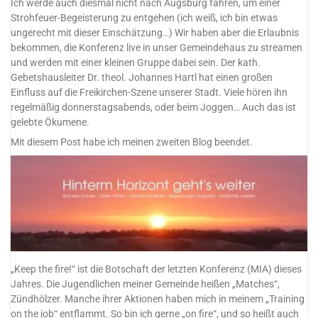
Ich werde auch diesmal nicht nach Augsburg fahren, um einer
Strohfeuer-Begeisterung zu entgehen (ich weiß, ich bin etwas
ungerecht mit dieser Einschätzung…) Wir haben aber die Erlaubnis
bekommen, die Konferenz live in unser Gemeindehaus zu streamen
und werden mit einer kleinen Gruppe dabei sein. Der kath.
Gebetshausleiter Dr. theol. Johannes Hartl hat einen großen
Einfluss auf die Freikirchen-Szene unserer Stadt. Viele hören ihn
regelmäßig donnerstagsabends, oder beim Joggen… Auch das ist
gelebte Ökumene.
Mit diesem Post habe ich meinen zweiten Blog beendet.
„Keep the fire!“ ist die Botschaft der letzten Konferenz (MIA) dieses
Jahres. Die Jugendlichen meiner Gemeinde heißen „Matches“,
Zündhölzer. Manche ihrer Aktionen haben mich in meinem „Training
on the job“ entflammt. So bin ich gerne „on fire“, und so heißt auch