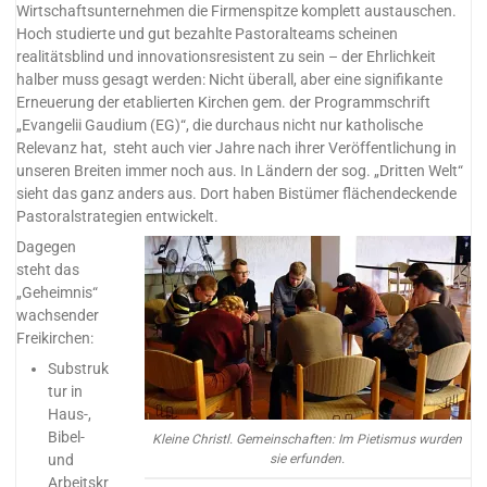
Wirtschaftsunternehmen die Firmenspitze komplett austauschen.
Hoch studierte und gut bezahlte Pastoralteams scheinen
realitätsblind und innovationsresistent zu sein – der Ehrlichkeit
halber muss gesagt werden: Nicht überall, aber eine signifikante
Erneuerung der etablierten Kirchen gem. der Programmschrift
„Evangelii Gaudium (EG)“, die durchaus nicht nur katholische
Relevanz hat, steht auch vier Jahre nach ihrer Veröffentlichung in
unseren Breiten immer noch aus. In Ländern der sog. „Dritten Welt“
sieht das ganz anders aus. Dort haben Bistümer flächendeckende
Pastoralstrategien entwickelt.
Dagegen
steht das
„Geheimnis“
wachsender
Freikirchen:
Substruk
tur in
Haus-,
Bibel-
Kleine Christl. Gemeinschaften: Im Pietismus wurden
sie erfunden.
und
Arbeitskr